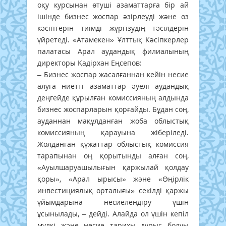
оқу курсынан өтуші азаматтарға бір ай
ішінде бизнес жоспар әзірлеуді және өз
кәсіптерін тиімді жүргізудің тәсілдерін
үйретеді. «Атамекен» Ұлттық Кәсіпкерлер
палатасы Арал аудандық филиалының
директоры Қадірхан Еңсепов:
– Бизнес жоспар жасалғаннан кейін несие
алуға ниетті азаматтар әуелі аудандық
деңгейде құрылған комиссияның алдында
бизнес жоспарларын қорғайды. Бұдан соң,
ауданнан мақұлданған жоба облыстық
комиссияның қарауына жіберіледі.
Жолданған құжаттар облыстық комиссия
тарапынан оң қорытынды алған соң,
«Ауылшаруашылығын қаржылай қолдау
қоры», «Арал ырысы» және «Өңірлік
инвестициялық орталығы» секілді қаржы
ұйымдарына несиелендіру үшін
ұсынылады, – дейді. Алайда ол үшін кепіл
мүлкі және несие тарихы дұрыс болуы