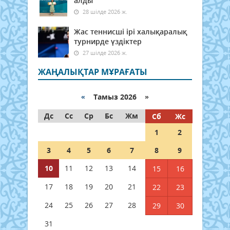
алды
28 шілде 2026 ж.
Жас теннисші ірі халықаралық
турнирде үздіктер
27 шілде 2026 ж.
ЖАҢАЛЫҚТАР МҰРАҒАТЫ
«
Тамыз 2026 »
Дс
Сс
Ср
Бс
Жм
Сб
Жс
1
2
3
4
5
6
7
8
9
10
11
12
13
14
15
16
17
18
19
20
21
22
23
24
25
26
27
28
29
30
31