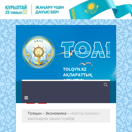
TOLQYN.KZ
АҚПАРАТТЫҚ
АГЕНТТІГІ
Толқын
»
Экономика
» «Бастау Бизнес»
кәсіпкерлік көшін түзейді