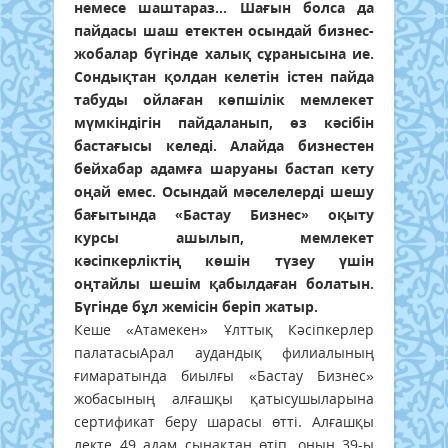
немесе шаштараз... Шағын болса да
пайдасы шаш етектен осындай бизнес-
жобалар бүгінде халық сұранысына ие.
Сондықтан қолдан келетін істен пайда
табуды ойлаған көпшілік мемлекет
мүмкіндігін пайдаланып, өз кәсібін
бастағысы келеді. Алайда бизнестен
бейхабар адамға шаруаны бастап кету
оңай емес. Осындай мәселелерді шешу
бағытында «Бастау Бизнес» оқыту
курсы ашылып, мемлекет
кәсіпкерліктің көшін түзеу үшін
оңтайлы шешім қабылдаған болатын.
Бүгінде бұл жемісін беріп жатыр.
Кеше «Атамекен» Ұлттық Кәсіпкерлер
палатасыАрал аудандық филиалының
ғимаратында биылғы «Бастау Бизнес»
жобасының алғашқы қатысушыларына
сертификат беру шарасы өтті. Алғашқы
лекте 49 адам сынақтан өтіп, оның 39-ы