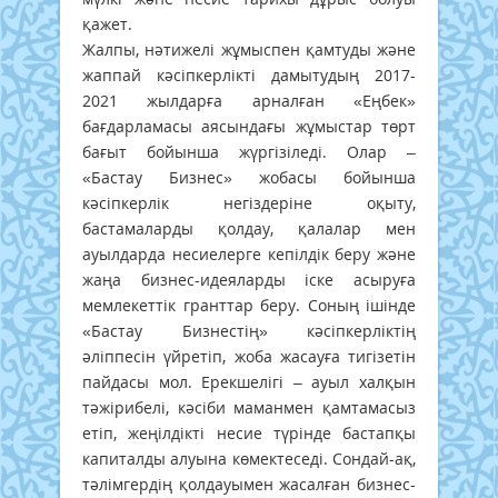
қажет.
Жалпы, нәтижелі жұмыспен қамтуды және
жаппай кәсіпкерлікті дамытудың 2017-
2021 жылдарға арналған «Еңбек»
бағдарламасы аясындағы жұмыстар төрт
бағыт бойынша жүргізіледі. Олар –
«Бастау Бизнес» жобасы бойынша
кәсіпкерлік негіздеріне оқыту,
бастамаларды қолдау, қалалар мен
ауылдарда несиелерге кепілдік беру және
жаңа бизнес-идеяларды іске асыруға
мемлекеттік гранттар беру. Соның ішінде
«Бастау Бизнестің» кәсіпкерліктің
әліппесін үйретіп, жоба жасауға тигізетін
пайдасы мол. Ерекшелігі – ауыл халқын
тәжірибелі, кәсіби маманмен қамтамасыз
етіп, жеңілдікті несие түрінде бастапқы
капиталды алуына көмектеседі. Сондай-ақ,
тәлімгердің қолдауымен жасалған бизнес-