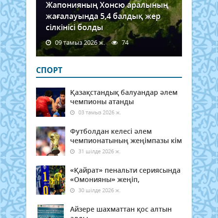
Жапонияның Хонсю аралының
жағалауында 5,4 балдық жер
сілкінісі болды
09 тамыз 2026 ж.
74
СПОРТ
Қазақстандық балуандар әлем
чемпионы атанды
03 тамыз 2026 ж.
Футболдан келесі әлем
чемпионатының жеңімпазы кім
31 шілде 2026 ж.
«Қайрат» пенальти сериясында
«Омонияны» жеңіп,
30 шілде 2026 ж.
Айзере шахматтан қос алтын