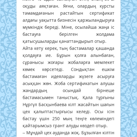
оқуды аяқтаған. Яғни, олардың курсты
тәмамдағанын растайтын сертификат
алдағы уақытта бизнесін қаржыландыруға
мүмкіндік береді. Міне, осылайша жаңа іс
бастауға берілген жолдама
қатысушыларды қанаттандырып отыр.
Айта кету керек, тың бастамалар қашанда
қолдауға ие. Бұрын қолға алынбаған,
сұранысы жоғары жобаларға мемлекет
көмек көрсетеді. Сондықтан ешкім
бастамаған идеяларды жүзеге асыруға
асыққан жөн. Жоба сертификатын алушы
жандардың осындай бірнеше
бастамасымен таныстық. Қала тұрғыны
Нұргүл Басқынбаева кілт жасайтын шағын
цех қалыптастырғысы келеді. Осы ісін
бастау үшін 250 мың теңге көлеміндегі
қайтарымсыз грант алуды көздеп отыр.
– Мұндай цех ауданда жоқ. Бұзылған кілтін