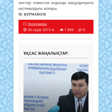
жоспар комиссия алдында мақұлдануына
ықтималдығы жоғары.
М. ҚҰРМАНӘЛІ
Экономика
30 сәуір 2019 ж.
1 894
0
ҰҚСАС ЖАҢАЛЫҚТАР: