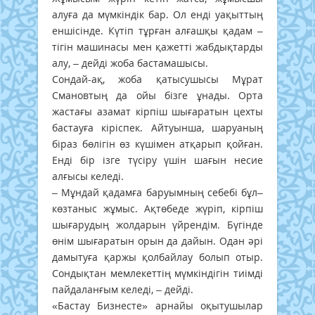
алуға да мүмкіндік бар. Ол енді уақыттың
еншісінде. Күтіп тұрған алғашқы қадам –
тігін машинасы мен қажетті жабдықтарды
алу, – дейді жоба бастамашысы.
Сондай-ақ, жоба қатысушысы Мұрат
Смановтың да ойы бізге ұнады. Орта
жастағы азамат кірпіш шығаратын цехты
бастауға кіріспек. Айтуынша, шаруаның
біраз бөлігін өз күшімен атқарып қойған.
Енді бір ізге түсіру үшін шағын несие
алғысы келеді.
– Мұндай қадамға баруымның себебі бұл–
көзтаныс жұмыс. Ақтөбеде жүріп, кірпіш
шығарудың жолдарын үйрендім. Бүгінде
өнім шығаратын орын да дайын. Одан әрі
дамытуға қаржы қолбайлау болып отыр.
Сондықтан мемлекеттің мүмкіндігін тиімді
пайдаланғым келеді, – дейді.
«Бастау Бизнесте» арнайы оқытушылар