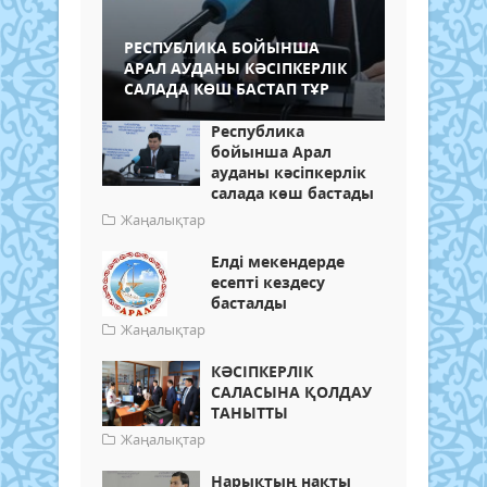
РЕСПУБЛИКА БОЙЫНША
АРАЛ АУДАНЫ КӘСІПКЕРЛІК
САЛАДА КӨШ БАСТАП ТҰР
Республика
бойынша Арал
ауданы кәсіпкерлік
салада көш бастады
Жаңалықтар
Елді мекендерде
есепті кездесу
басталды
Жаңалықтар
КӘСІПКЕРЛІК
САЛАСЫНА ҚОЛДАУ
ТАНЫТТЫ
Жаңалықтар
Нарықтың нақты