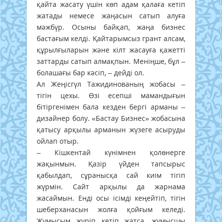
қайта жасату үшін көп адам қалаға кетіп
жатады немесе жаңасын сатып алуға
мәжбүр. Осыны байқап, жаңа бизнес
бастағым келді. Қайтарымсыз грант алсам,
құрылғыларын және кілт жасауға қажетті
заттарды сатып алмақпын. Меніңше, бұл –
болашағы бар кәсіп, – дейді ол.
Ал Жеңісгүл Тажидинованың жобасы –
тігін цехы. Өзі есепші мамандығын
бітіргенімен бала кезден бергі арманы –
дизайнер болу. «Бастау Бизнес» жобасына
қатысу арқылы арманын жүзеге асыруды
ойлап отыр.
– Кішкентай күнімнен қолөнерге
жақынмын. Қазір үйден тапсырыс
қабылдап, сұранысқа сай киім тігіп
жүрмін. Сайт арқылы да жарнама
жасаймын. Енді осы ісімді кеңейтіп, тігін
шеберханасын жолға қойғым келеді.
Жұмысым жүріп кетіп жатса, жұмысшы