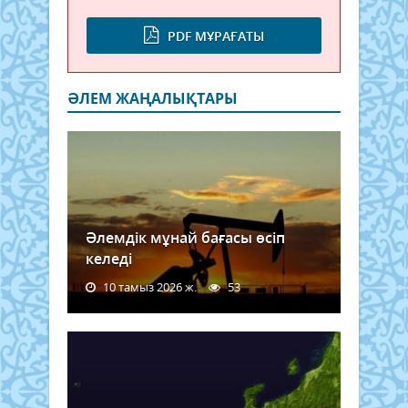
PDF МҰРАҒАТЫ
ӘЛЕМ ЖАҢАЛЫҚТАРЫ
Әлемдік мұнай бағасы өсіп
келеді
10 тамыз 2026 ж.
53