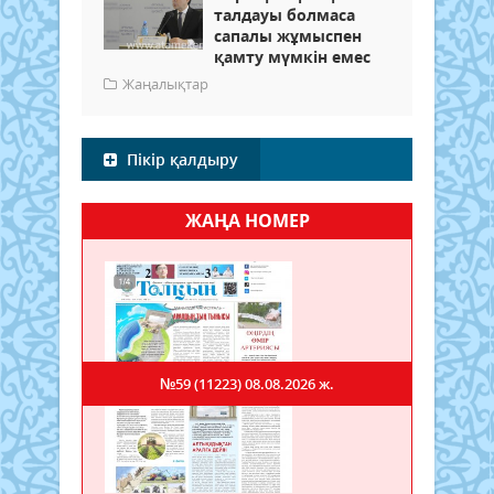
талдауы болмаса
сапалы жұмыспен
қамту мүмкін емес
Жаңалықтар
Пікір қалдыру
ЖАҢА НОМЕР
№59 (11223)
08.08.2026 ж.