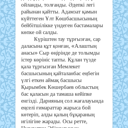
ойланды, толғанды. Әдепкі легі
райынан қайтты. Адамзат қамын
күйттеген Ұлт Көшбасшысының
бейбітшілікке үндеген бастамалары
көпке ой салды.
Күріштен тау тұрғызған, сар
«
даласына құт қонған,
Алаштың
»
анасы
Сыр өңірінде де толымды
істер көрініс тапты. Құлан түзде
қала тұрғызған Мемлекет
басшысының қайталанбас еңбегін
үлгі еткен аймақ басшысы
Қырымбек Көшербаев облыстың
бас қаласын да тамаша кейіпке
енгізді. Дарияның сол жағалауында
еңселі ғимараттар жарыса бой
көтеріп, алды қалың бұқараның
игілігіне жарады. Осы ретте,