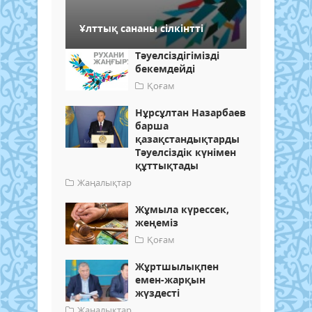
Ұлттық сананы сілкінтті
Тәуелсіздігімізді
бекемдейді
Қоғам
Нұрсұлтан Назарбаев
барша
қазақстандықтарды
Тәуелсіздік күнімен
құттықтады
Жаңалықтар
Жұмыла күрессек,
жеңеміз
Қоғам
Жұртшылықпен
емен-жарқын
жүздесті
Жаңалықтар