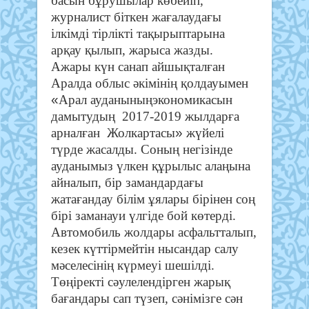
басын бұрушылар көбейіп,
журналист біткен жағалаудағы
ілкімді тірлікті тақырыптарына
арқау қылып, жарыса жазды.
Ажары күн санап айшықталған
Аралда облыс әкімінің қолдауымен
«
Арал ауданыныңэкономикасын
дамытудың 2017-2019 жылдарға
»
арналған Жолкартасы
жүйелі
түрде жасалды. Соның негізінде
ауданымыз үлкен құрылыс алаңына
айналып, бір замандардағы
жатағандау білім ұялары бірінен соң
бірі заманауи үлгіде бой көтерді.
Автомобиль жолдары асфальтталып,
кезек күттірмейтін нысандар салу
мәселесінің күрмеуі шешілді.
Төңіректі сәулелендірген жарық
бағандары сап түзеп, сәнімізге сән