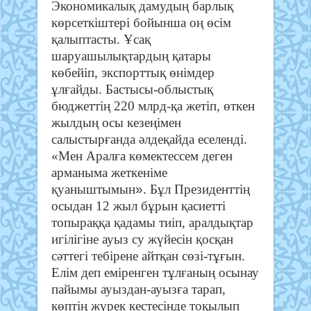
Экономикалық дамудың барлық
көрсеткіштері бойынша оң өсім
қалыптасты. Ұсақ
шаруашылықтардың қатары
көбейіп, экспорттық өнімдер
ұлғайды. Бастысы-облыстық
бюджеттің 220 млрд-қа жетіп, өткен
жылдың осы кезеңімен
салыстырғанда әлдеқайда еселенді.
«
Мен Аралға көмектессем деген
арманыма жеткеніме
».
қуаныштымын
Бұл Президенттің
осыдан 12 жыл бұрын қасиетті
топыраққа қадамы тиіп, аралдықтар
игілігіне ауыз су жүйесін қосқан
сәттегі тебірене айтқан сөзі-тұғын.
Елім деп еміренген тұлғаның осынау
пайымы ауыздан-ауызға тарап,
көптің жүрек кестесінде тоқылып