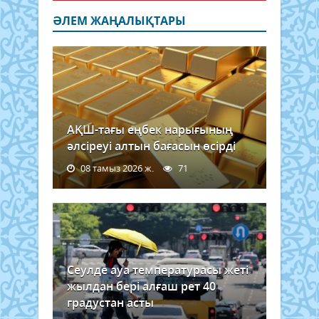
ӘЛЕМ ЖАҢАЛЫҚТАРЫ
АҚШ-тағы еңбек нарығының
әлсіреуі алтын бағасын өсірді
08 тамыз 2026 ж.
71
Сеулде ауа температурасы жеті
жылдан бері алғаш рет 40
градустан асты