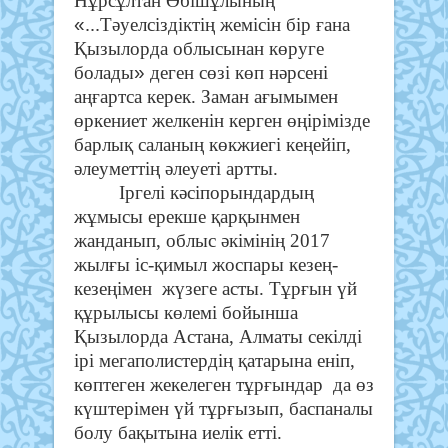
Нұрсұлтан Әбішұлының
«...
Тәуелсіздіктің жемісін бір ғана
Қызылорда облысынан көруге
»
болады
деген сөзі көп нәрсені
аңғартса керек. Заман ағымымен
өркениет желкенін керген өңірімізде
барлық саланың көкжиегі кеңейіп,
әлеуметтің әлеуеті артты.
Іргелі кәсіпорындардың
жұмысы ерекше қарқынмен
жанданып, облыс әкімінің 2017
жылғы іс-қимыл жоспары кезең-
кезеңімен жүзеге асты. Тұрғын үй
құрылысы көлемі бойынша
Қызылорда Астана, Алматы секілді
ірі мегаполистердің қатарына еніп,
көптеген жекелеген тұрғындар да өз
күштерімен үй тұрғызып, баспаналы
болу бақытына иелік етті.