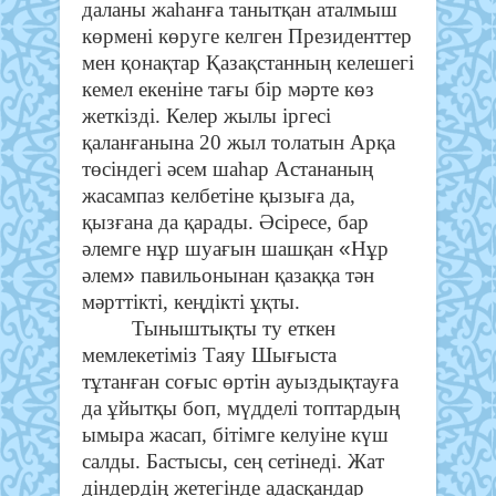
даланы жаһанға танытқан аталмыш
көрмені көруге келген Президенттер
мен қонақтар Қазақстанның келешегі
кемел екеніне тағы бір мәрте көз
жеткізді. Келер жылы іргесі
қаланғанына 20 жыл толатын Арқа
төсіндегі әсем шаһар Астананың
жасампаз келбетіне қызыға да,
қызғана да қарады. Әсіресе, бар
«
әлемге нұр шуағын шашқан
Нұр
»
әлем
павильонынан қазаққа тән
мәрттікті, кеңдікті ұқты.
Тыныштықты ту еткен
мемлекетіміз Таяу Шығыста
тұтанған соғыс өртін ауыздықтауға
да ұйытқы боп, мүдделі топтардың
ымыра жасап, бітімге келуіне күш
салды. Бастысы, сең сетінеді. Жат
діндердің жетегінде адасқандар