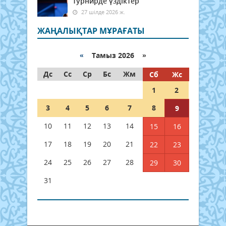
турнирде үздіктер
27 шілде 2026 ж.
ЖАҢАЛЫҚТАР МҰРАҒАТЫ
«
Тамыз 2026 »
Дс
Сс
Ср
Бс
Жм
Сб
Жс
1
2
3
4
5
6
7
8
9
10
11
12
13
14
15
16
17
18
19
20
21
22
23
24
25
26
27
28
29
30
31