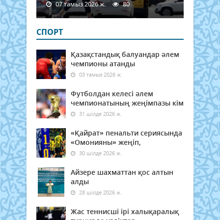
07 тамыз 2026 ж.
80
СПОРТ
Қазақстандық балуандар әлем
чемпионы атанды
03 тамыз 2026 ж.
Футболдан келесі әлем
чемпионатының жеңімпазы кім
31 шілде 2026 ж.
«Қайрат» пенальти сериясында
«Омонияны» жеңіп,
30 шілде 2026 ж.
Айзере шахматтан қос алтын
алды
28 шілде 2026 ж.
Жас теннисші ірі халықаралық