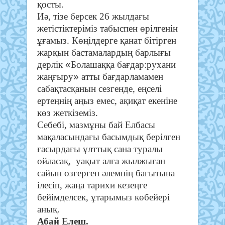
қосты.
Иә, тізе берсек 26 жылдағы
жетістіктеріміз табыспен өрілгенін
ұғамыз. Көңілдерге қанат бітірген
жарқын бастамалардың барлығы
«
дерлік
Болашаққа бағдар:рухани
»
жаңғыру
атты бағдарламамен
сабақтасқанын сезгенде, еңселі
ертеңнің аңыз емес, ақиқат екеніне
көз жеткіземіз.
Себебі, мазмұны бай Елбасы
мақаласындағы басымдық берілген
ғасырдағы ұлттық сана туралы
ойласақ, уақыт алға жылжыған
сайын өзгерген әлемнің бағытына
ілесіп, жаңа тарихи кезеңге
бейімделсек, ұтарымыз көбейері
анық.
Абай Елеш.