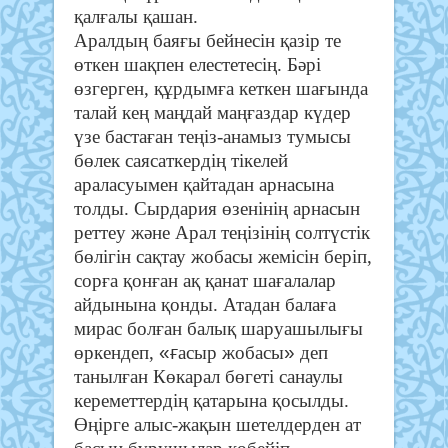
қалғалы қашан.
Аралдың баяғы бейнесін қазір те
өткен шақпен елестетесің. Бәрі
өзгерген, құрдымға кеткен шағында
талай кең маңдай маңғаздар күдер
үзе бастаған теңіз-анамыз тумысы
бөлек саясаткердің тікелей
араласуымен қайтадан арнасына
толды. Сырдария өзенінің арнасын
реттеу және Арал теңізінің солтүстік
бөлігін сақтау жобасы жемісін беріп,
сорға қонған ақ қанат шағалалар
айдынына қонды. Атадан балаға
мирас болған балық шаруашылығы
«ғ
»
өркендеп,
асыр жобасы
деп
танылған Көкарал бөгеті санаулы
кереметтердің қатарына қосылды.
Өңірге алыс-жақын шетелдерден ат