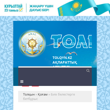
TOLQYN.KZ
АҚПАРАТТЫҚ
АГЕНТТІГІ
Толқын
»
Қоғам
» Биік белестерге
бетбұрыс