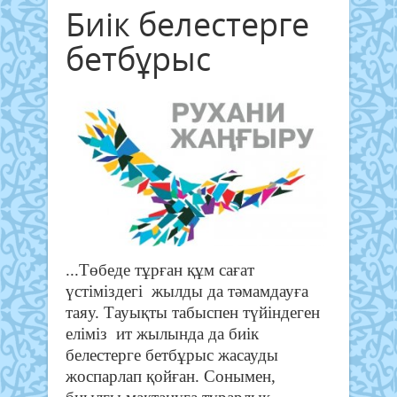
Биік белестерге
бетбұрыс
...
Төбеде тұрған құм сағат
үстіміздегі жылды да тәмамдауға
таяу. Тауықты табыспен түйіндеген
еліміз ит жылында да биік
белестерге бетбұрыс жасауды
жоспарлап қойған. Сонымен,