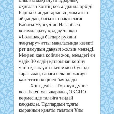
биылғы мақтануға тұрарлық
оқиғалар көптің көз алдында өрбіді.
Барша отандастарының мақсатын
айқындап, бағытын нақтылаған
Елбасы Нұрсұлтан Назарбаев
қоғамда қызу қолдау тапқан
«
Болашаққа бағдар: рухани
»
жаңғыру
атты мақаласында кезекті
рет дамудың даңғыл жолын меңзеді.
Меңзеп қана қойған жоқ, әлемдегі ең
үздік 30 елдің қатарынан көріну
үшін қазақ ұлты кеше мен бүгінді
таразылап, санаға сілкініс жасауы
қажеттігін кеңінен баяндады.
Хош делік... Төрткүл дүние
көз тіккен халықаралық ЭКСПО
көрмесінде талайға таңдай
қаққызды. Тұлпардың тұяғы,
қыранның қанаты талатын Ұлы