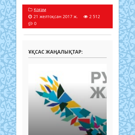
Қоғам
21 желтоқсан 2017 ж.
2 512
0
ҰҚСАС ЖАҢАЛЫҚТАР: