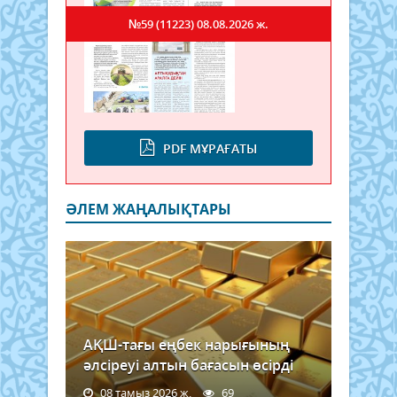
№59 (11223)
08.08.2026 ж.
PDF МҰРАҒАТЫ
ӘЛЕМ ЖАҢАЛЫҚТАРЫ
АҚШ-тағы еңбек нарығының
әлсіреуі алтын бағасын өсірді
08 тамыз 2026 ж.
69