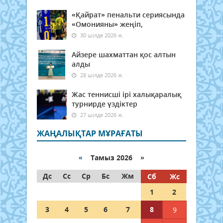
«Қайрат» пенальти сериясында
«Омонияны» жеңіп,
30 шілде 2026 ж.
Айзере шахматтан қос алтын
алды
28 шілде 2026 ж.
Жас теннисші ірі халықаралық
турнирде үздіктер
27 шілде 2026 ж.
ЖАҢАЛЫҚТАР МҰРАҒАТЫ
«
Тамыз 2026 »
Дс
Сс
Ср
Бс
Жм
Сб
Жс
1
2
3
4
5
6
7
8
9