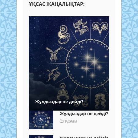
ҰҚСАС ЖАҢАЛЫҚТАР:
Жұлдыздар не дейді?
Жұлдыздар не дейді?
Қоғам