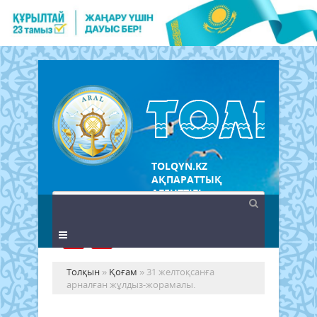
TOLQYN.KZ
АҚПАРАТТЫҚ
АГЕНТТІГІ
Толқын
»
Қоғам
» 31 желтоқсанға
арналған жұлдыз-жорамалы.