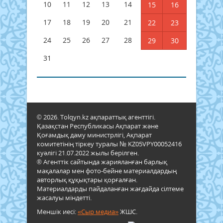
10
11
12
13
14
15
16
17
18
19
20
21
22
23
24
25
26
27
28
29
30
31
© 2026. Tolqyn.kz ақпараттық агенттігі.
Қазақстан Республикасы Ақпарат және
Қоғамдық даму министрлігі, Ақпарат
комитетінің тіркеу туралы № KZ05VPY00052416
куәлігі 21.07.2022 жылы берілген.
® Агенттік сайтында жарияланған барлық
мақалалар мен фото-бейне материалдардың
авторлық құқықтары қорғалған.
Материалдарды пайдаланған жағдайда сілтеме
жасалуы міндетті.
Меншік иесі:
«Сыр медиа»
ЖШС.