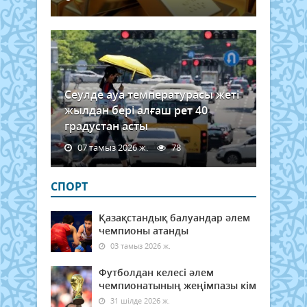
Сеулде ауа температурасы жеті
жылдан бері алғаш рет 40
градустан асты
07 тамыз 2026 ж.
78
СПОРТ
Қазақстандық балуандар әлем
чемпионы атанды
03 тамыз 2026 ж.
Футболдан келесі әлем
чемпионатының жеңімпазы кім
31 шілде 2026 ж.