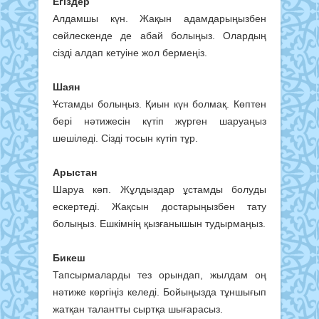
Егіздер
Алдамшы күн. Жақын адамдарыңызбен
сөйлескенде де абай болыңыз. Олардың
сізді алдап кетуіне жол бермеңіз.
Шаян
Ұстамды болыңыз. Қиын күн болмақ. Көптен
бері нәтижесін күтіп жүрген шаруаңыз
шешіледі. Сізді тосын күтіп тұр.
Арыстан
Шаруа көп. Жұлдыздар ұстамды болуды
ескертеді. Жақсын достарыңызбен тату
болыңыз. Ешкімнің қызғанышын тудырмаңыз.
Бикеш
Тапсырмаларды тез орындап, жылдам оң
нәтиже көргіңіз келеді. Бойыңызда тұншығып
жатқан талантты сыртқа шығарасыз.