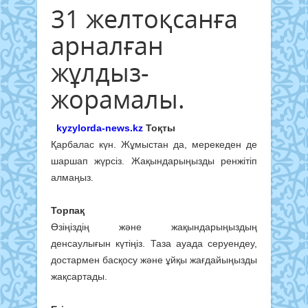
31 желтоқсанға
арналған
жұлдыз-
жорамалы.
kyzylorda-news.kz
Тоқты
Қарбалас күн. Жұмыстан да, мерекеден де
шаршап жүрсіз. Жақындарыңызды ренжітіп
алмаңыз.
Торпақ
Өзіңіздің және жақындарыңыздың
денсаулығын күтіңіз. Таза ауада серуендеу,
достармен басқосу және ұйқы жағдайыңызды
жақсартады.