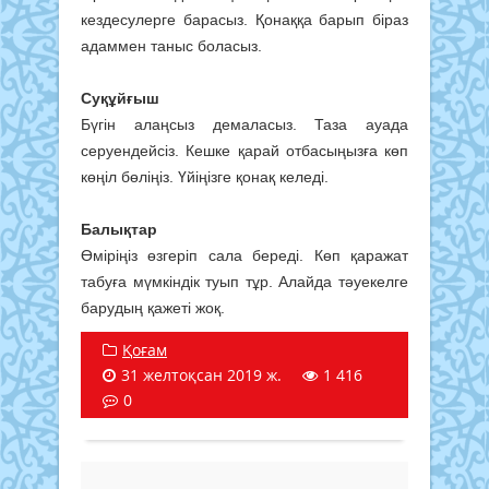
кездесулерге барасыз. Қонаққа барып біраз
адаммен таныс боласыз.
Суқұйғыш
Бүгін алаңсыз демаласыз. Таза ауада
серуендейсіз. Кешке қарай отбасыңызға көп
көңіл бөліңіз. Үйіңізге қонақ келеді.
Балықтар
Өміріңіз өзгеріп сала береді. Көп қаражат
табуға мүмкіндік туып тұр. Алайда тәуекелге
барудың қажеті жоқ.
Қоғам
31 желтоқсан 2019 ж.
1 416
0