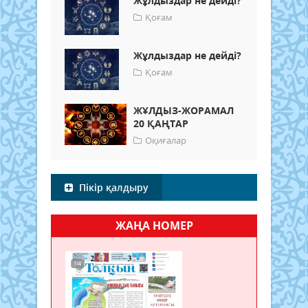
Жұлдыздар не дейді?
Қоғам
Жұлдыздар не дейді?
Қоғам
ЖҰЛДЫЗ-ЖОРАМАЛ
20 ҚАҢТАР
Оқиғалар
Пікір қалдыру
ЖАҢА НОМЕР