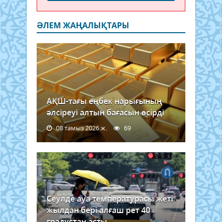
ӘЛЕМ ЖАҢАЛЫҚТАРЫ
АҚШ-тағы еңбек нарығының
әлсіреуі алтын бағасын өсірді
08 тамыз 2026 ж.
69
Сеулде ауа температурасы жеті
жылдан бері алғаш рет 40
градустан асты