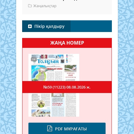
Жаңалықтар
Пікір қалдыру
ЖАҢА НОМЕР
№59 (11223)
08.08.2026 ж.
PDF МҰРАҒАТЫ