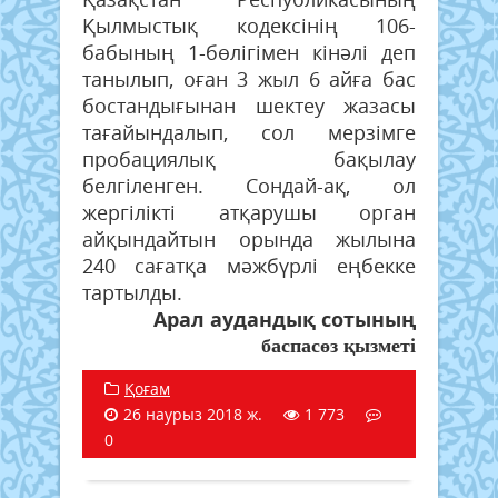
Қылмыстық кодексінің 106-
бабының 1-бөлігімен кінәлі деп
танылып, оған 3 жыл 6 айға бас
бостандығынан шектеу жазасы
тағайындалып, сол мерзімге
пробациялық бақылау
белгіленген. Сондай-ақ, ол
жергілікті атқарушы орган
айқындайтын орында жылына
240 сағатқа мәжбүрлі еңбекке
тартылды.
Арал аудандық сотының
баспасөз қызметі
Қоғам
26 наурыз 2018 ж.
1 773
0