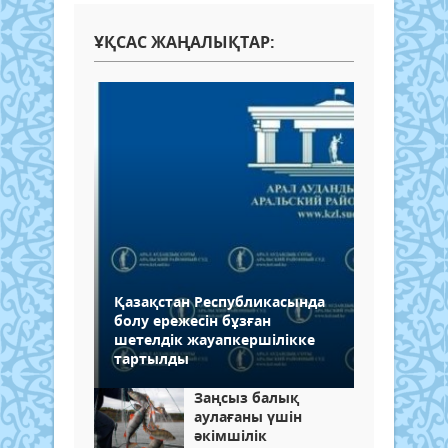
ҰҚСАС ЖАҢАЛЫҚТАР:
Қазақстан Республикасында
болу ережесін бұзған
шетелдік жауапкершілікке
тартылды
Заңсыз балық
аулағаны үшін
әкімшілік