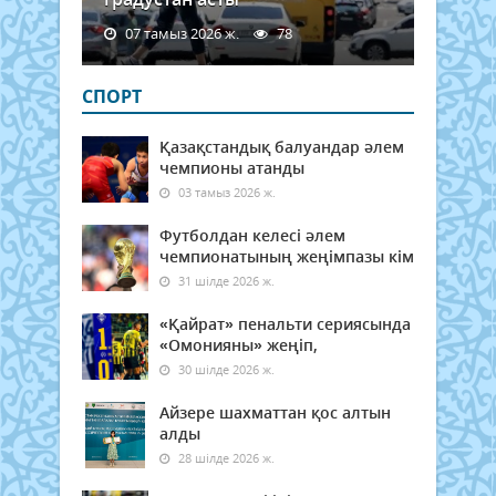
07 тамыз 2026 ж.
78
СПОРТ
Қазақстандық балуандар әлем
чемпионы атанды
03 тамыз 2026 ж.
Футболдан келесі әлем
чемпионатының жеңімпазы кім
31 шілде 2026 ж.
«Қайрат» пенальти сериясында
«Омонияны» жеңіп,
30 шілде 2026 ж.
Айзере шахматтан қос алтын
алды
28 шілде 2026 ж.