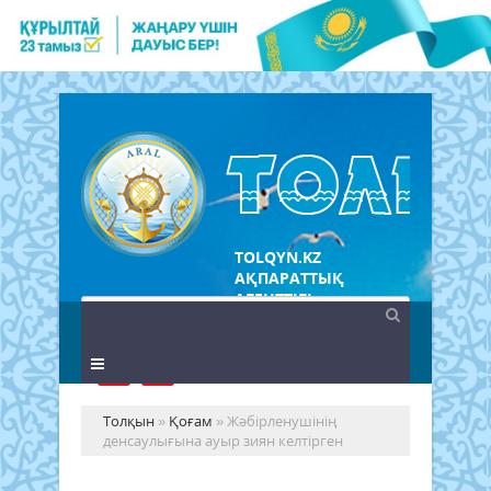
TOLQYN.KZ
АҚПАРАТТЫҚ
АГЕНТТІГІ
Толқын
»
Қоғам
» Жәбірленушінің
денсаулығына ауыр зиян келтірген