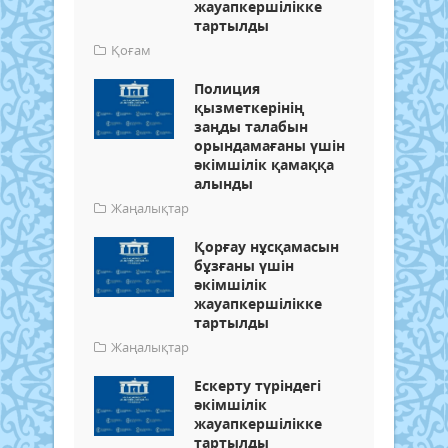
жауапкершілікке
тартылды
Қоғам
Полиция
қызметкерінің
заңды талабын
орындамағаны үшін
әкімшілік қамаққа
алынды
Жаңалықтар
Қорғау нұсқамасын
бұзғаны үшін
әкімшілік
жауапкершілікке
тартылды
Жаңалықтар
Ескерту түріндегі
әкімшілік
жауапкершілікке
тартылды