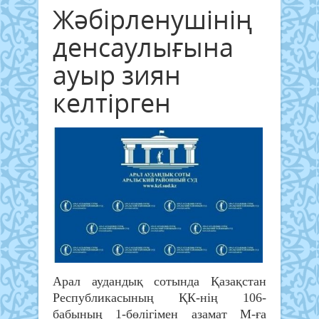
Жәбірленушінің
денсаулығына
ауыр зиян
келтірген
Арал аудандық сотында Қазақстан
Республикасының ҚК-нің 106-
бабының 1-бөлігімен азамат М-ға