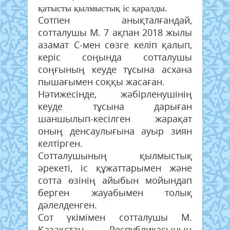
қатысты қылмыстық іс қаралды.
Сотпен анықталғандай,
сотталушы М. 7 ақпан 2018 жылы
азамат С-мен сөзге келіп қалып,
керіс соңында сотталушы
соңғының кеуде тұсына асхана
пышағымен соққы жасаған.
Нәтижесінде, жәбірленушінің
кеуде тұсына дарыған
шаншылып-кесілген жарақат
оның денсаулығына ауыр зиян
келтірген.
Сотталушының қылмыстық
әрекеті, іс құжаттарымен және
сотта өзінің айыбын мойындап
берген жауабымен толық
дәлелденген.
Сот үкімімен сотталушы М.
Қазақстан Республикасының