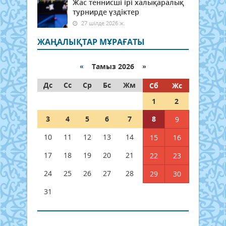
Жас теннисші ірі халықаралық
турнирде үздіктер
27 шілде 2026 ж.
ЖАҢАЛЫҚТАР МҰРАҒАТЫ
«
Тамыз 2026 »
Дс
Сс
Ср
Бс
Жм
Сб
Жс
1
2
3
4
5
6
7
8
9
10
11
12
13
14
15
16
17
18
19
20
21
22
23
24
25
26
27
28
29
30
31