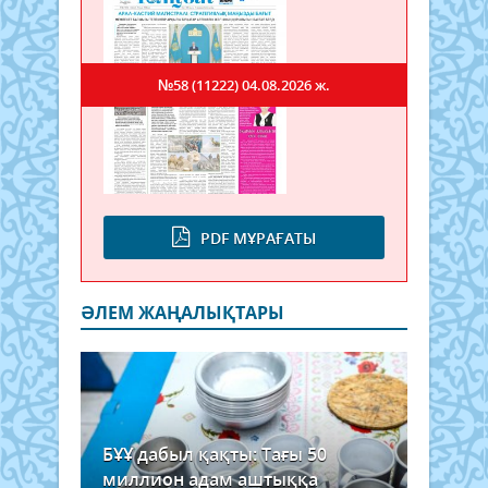
№58 (11222)
04.08.2026 ж.
PDF МҰРАҒАТЫ
ӘЛЕМ ЖАҢАЛЫҚТАРЫ
БҰҰ дабыл қақты: Тағы 50
миллион адам аштыққа