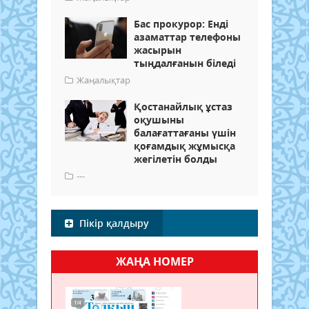
Бас прокурор: Енді
азаматтар телефоны
жасырын
тыңдалғанын біледі
Жаңалықтар
Қостанайлық ұстаз
оқушыны
балағаттағаны үшін
қоғамдық жұмысқа
жегілетін болды
---
Пікір қалдыру
ЖАҢА НОМЕР