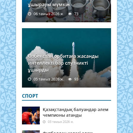
ұшырауы мүмкін
06 тамыз 2026 ж.
73
Өзбекстан орбитаға жасанды
интеллекті бар спутникті
ұшырды
05 тамыз 2026 ж.
93
СПОРТ
Қазақстандық балуандар әлем
чемпионы атанды
03 тамыз 2026 ж.