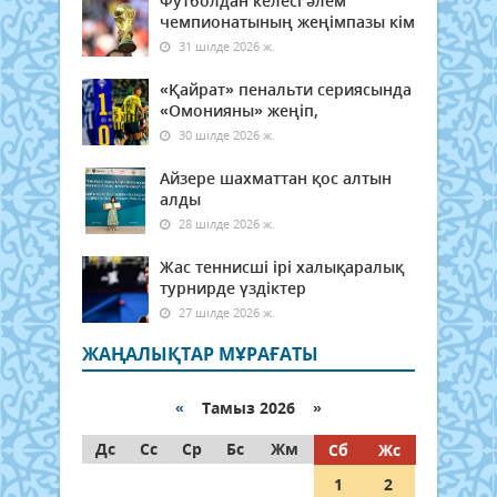
Футболдан келесі әлем
чемпионатының жеңімпазы кім
31 шілде 2026 ж.
«Қайрат» пенальти сериясында
«Омонияны» жеңіп,
30 шілде 2026 ж.
Айзере шахматтан қос алтын
алды
28 шілде 2026 ж.
Жас теннисші ірі халықаралық
турнирде үздіктер
27 шілде 2026 ж.
ЖАҢАЛЫҚТАР МҰРАҒАТЫ
«
Тамыз 2026 »
Дс
Сс
Ср
Бс
Жм
Сб
Жс
1
2