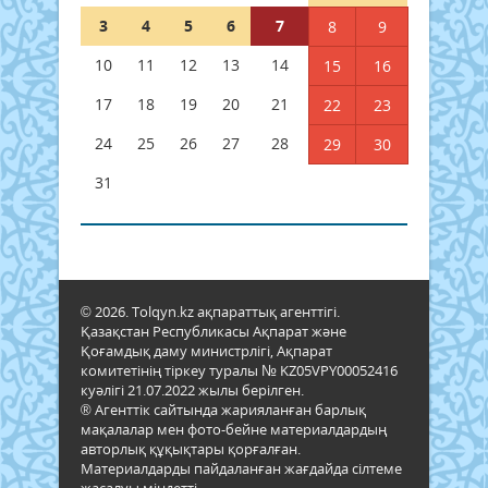
3
4
5
6
7
8
9
10
11
12
13
14
15
16
17
18
19
20
21
22
23
24
25
26
27
28
29
30
31
© 2026. Tolqyn.kz ақпараттық агенттігі.
Қазақстан Республикасы Ақпарат және
Қоғамдық даму министрлігі, Ақпарат
комитетінің тіркеу туралы № KZ05VPY00052416
куәлігі 21.07.2022 жылы берілген.
® Агенттік сайтында жарияланған барлық
мақалалар мен фото-бейне материалдардың
авторлық құқықтары қорғалған.
Материалдарды пайдаланған жағдайда сілтеме