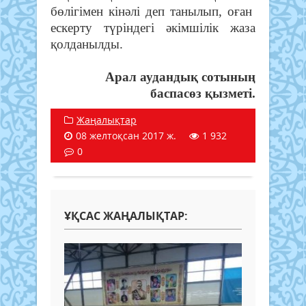
бөлігімен кінәлі деп танылып, оған
ескерту түріндегі әкімшілік жаза
қолданылды.
Арал аудандық сотының
баспасөз қызметі.
Жаңалықтар
08 желтоқсан 2017 ж.
1 932
0
ҰҚСАС ЖАҢАЛЫҚТАР: