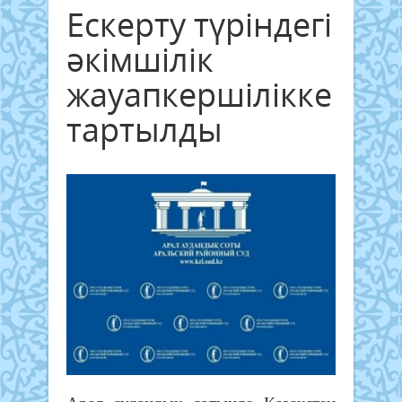
Ескерту түріндегі
әкімшілік
жауапкершілікке
тартылды