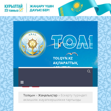
TOLQYN.KZ
АҚПАРАТТЫҚ
АГЕНТТІГІ
Толқын
»
Жаңалықтар
» Ескерту түріндегі
әкімшілік жауапкершілікке тартылды