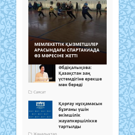
МЕМЛЕКЕТТІК ҚЫЗМЕТШІЛЕР
АРАСЫНДАҒЫ СПАРТАКИАДА
ӨЗ МӘРЕСІНЕ ЖЕТТІ
Әбдіқалықова:
Қазақстан заң
үстемдігіне ерекше
мән береді
Саясат
Қорғау нұсқамасын
бұзғаны үшін
әкімшілік
жауапкершілікке
тартылды
Жаңалықтар