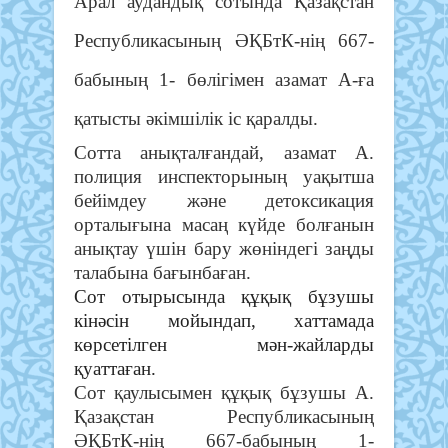
Арал аудандық сотында Қазақстан
Республикасының ӘҚБтК-нің 667-
бабының 1- бөлігімен азамат А-ға
қатысты әкімшілік іс қаралды.
Сотта анықталғандай, азамат А.
полиция инспекторының уақытша
бейімдеу және детоксикация
орталығына масаң күйде болғанын
анықтау үшін бару жөніндегі заңды
талабына бағынбаған.
Сот отырысында құқық бұзушы
кінәсін мойындап, хаттамада
көрсетілген мән-жайларды
қуаттаған.
Сот қаулысымен құқық бұзушы А.
Қазақстан Республикасының
ӘҚБтК-нің 667-бабының 1-