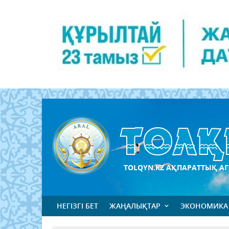
TOLQYN.KZ АҚПАРАТТЫҚ АГ
НЕГІЗГІ БЕТ
ЖАҢАЛЫҚТАР
ЭКОНОМИКА