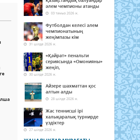
Қазақстандық балуандар
әлем чемпионы атанды
03 тамыз 2026 ж.
Футболдан келесі әлем
чемпионатының
жеңімпазы кім
н
31 шілде 2026 ж.
«Қайрат» пенальти
сериясында «Омонияны»
жеңіп,
н
ге
30 шілде 2026 ж.
Айзере шахматтан қос
алтын алды
ылша
28 шілде 2026 ж.
Жас теннисші ірі
халықаралық турнирде
үздіктер
27 шілде 2026 ж.