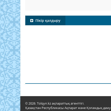
Пікір қалдыру
© 2026. Tolqyn.kz ақпараттық агенттігі.
Қазақстан Республикасы Ақпарат және Қоғамдық даму м