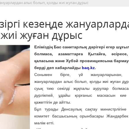
 жануарлардан алыс болып, қолды жиі жуған дұрыс
азіргі кезеңде жануарлард
жиі жуған дұрыс
Еліміздің Бас санитарлық дәрігері егер шұғы
болмаса, азаматтарға Қытайға, әсіресе
қаласына және Хубэй провинциясына бармауғ
берді деп хабарлайды
baq.kz
.
Сонымен бірге, үй жануарларынан, 
жануарлардан алыс болып, қолды жиі жуған дұр
суық тию секілді жұқпалы аурулар болмаса,
дүрлікпей, ұдайы қорғаныс маскасын кие
қажеттігін де айтты.
Бұл турады Денсаулық сақтау министрлігіне
комитет басшысының орынбасары Жандарбек
мәлім етті.