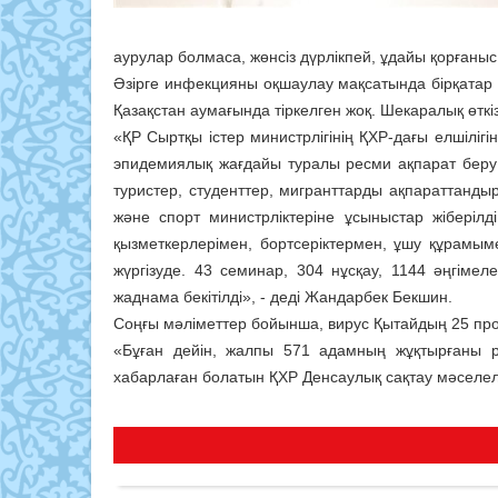
аурулар болмаса, жөнсіз дүрлікпей, ұдайы қорғаныс
Әзірге инфекцияны оқшаулау мақсатында бірқатар 
Қазақстан аумағында тіркелген жоқ. Шекаралық өткі
«ҚР Сыртқы істер министрлігінің ҚХР-дағы елшіліг
эпидемиялық жағдайы туралы ресми ақпарат беру ж
туристер, студенттер, мигранттарды ақпараттанды
және спорт министрліктеріне ұсыныстар жіберілд
қызметкерлерімен, бортсеріктермен, ұшу құрамы
жүргізуде. 43 семинар, 304 нұсқау, 1144 әңгіме
жаднама бекітілді», - деді Жандарбек Бекшин.
Соңғы мәліметтер бойынша, вирус Қытайдың 25 пр
«Бұған дейін, жалпы 571 адамның жұқтырғаны р
хабарлаған болатын ҚХР Денсаулық сақтау мәселелер