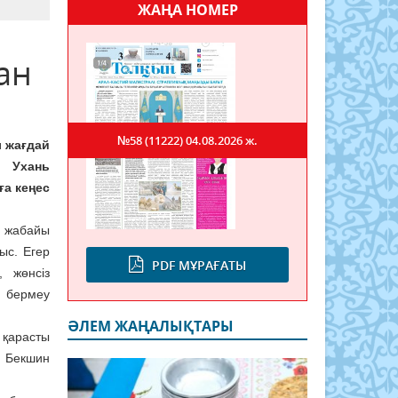
ЖАҢА НОМЕР
ан
№58 (11222)
04.08.2026 ж.
л жағдай
, Ухань
а кеңес
жабайы
ыс. Егер
PDF МҰРАҒАТЫ
 жөнсіз
 бермеу
ӘЛЕМ ЖАҢАЛЫҚТАРЫ
 қарасты
 Бекшин