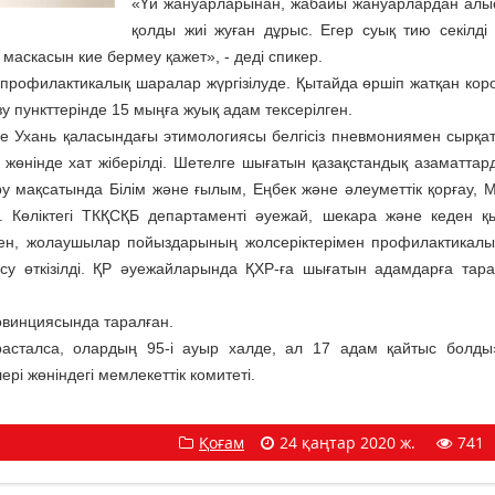
«Үй жануарларынан, жабайы жануарлардан алы
қолды жиі жуған дұрыс. Егер суық тию секілді
 маскасын кие бермеу қажет», - деді спикер.
профилактикалық шаралар жүргізілуде. Қытайда өршіп жатқан кор
зу пункттерінде 15 мыңға жуық адам тексерілген.
іне Ухань қаласындағы этимологиясы белгісіз пневмониямен сырқа
өнінде хат жіберілді. Шетелге шығатын қазақстандық азаматтард
ру мақсатында Білім және ғылым, Еңбек және әлеуметтік қорғау, 
і. Көліктегі ТКҚСҚБ департаменті әуежай, шекара және кеден қы
мен, жолаушылар пойыздарының жолсеріктерімен профилактикал
лесу өткізілді. ҚР әуежайларында ҚХР-ға шығатын адамдарға тар
овинциясында таралған.
асталса, олардың 95-і ауыр халде, ал 17 адам қайтыс болды
і жөніндегі мемлекеттік комитеті.
Қоғам
24 қаңтар 2020 ж.
741