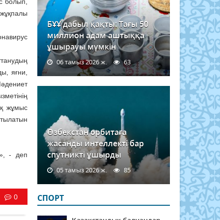
с болып,
 жұқпалы
БҰҰ дабыл қақты: Тағы 50
миллион адам аштыққа
онавирус
ұшырауы мүмкін
ттанудың
06 тамыз 2026 ж.
63
ы, яғни,
Мәдениет
зметінің
ық жұмыс
атылатын
Өзбекстан орбитаға
жасанды интеллекті бар
спутникті ұшырды
», - деп
05 тамыз 2026 ж.
85
0
СПОРТ