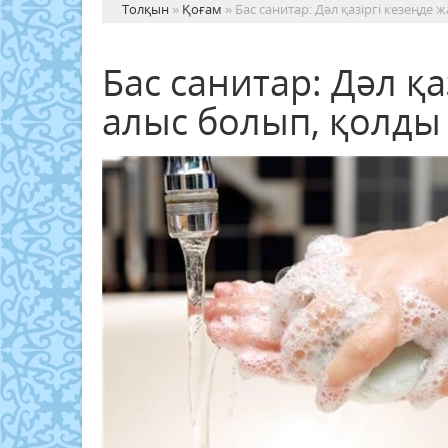
Толқын
»
Қоғам
» Бас санитар: Дәл қазіргі кезеңде
Бас санитар: Дәл қ
алыс болып, қолды 