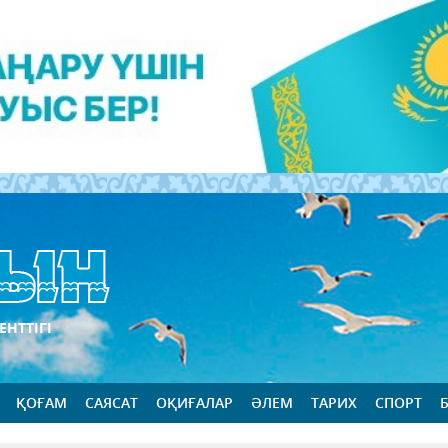
ЕНТТІГІ
ҚОҒАМ
САЯСАТ
ОҚИҒАЛАР
ӘЛЕМ
ТАРИХ
СПОРТ