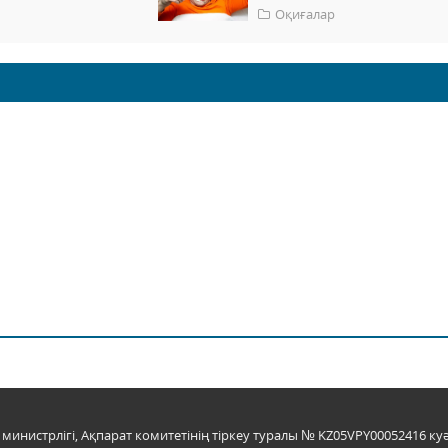
Оқиғалар
инистрлігі, Ақпарат комитетінің тіркеу туралы № KZ05VPY00052416 куә