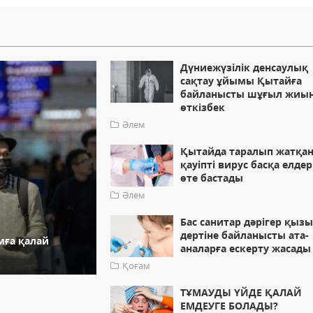
Дүниежүзілік денсаулық
сақтау ұйымы Қытайға
байланысты шұғыл жиы
өткізбек
Әлем
Қытайда таралып жатқа
қауіпті вирус басқа елдер
өте бастады
Әлем
Бас санитар дәрігер қыз
дертіне байланысты ата-
мға қалай
аналарға ескерту жасады
Қоғам
ТҰМАУДЫ ҮЙДЕ ҚАЛАЙ
ЕМДЕУГЕ БОЛАДЫ?