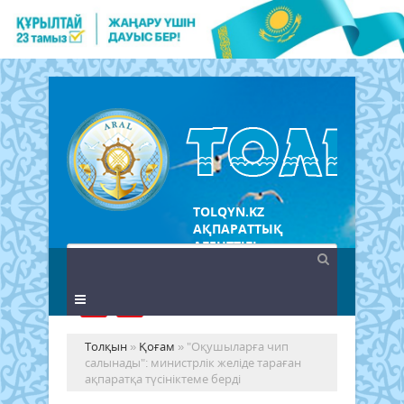
TOLQYN.KZ
АҚПАРАТТЫҚ
АГЕНТТІГІ
Толқын
»
Қоғам
» "Оқушыларға чип
салынады": министрлік желіде тараған
ақпаратқа түсініктеме берді