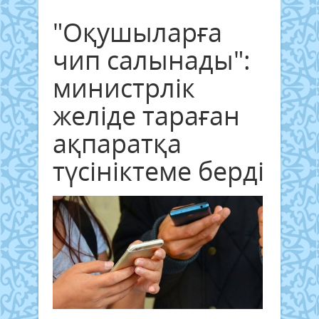
"Оқушыларға
чип салынады":
министрлік
желіде тараған
ақпаратқа
түсініктеме берді