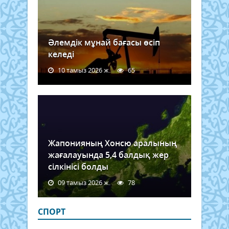
Әлемдік мұнай бағасы өсіп
келеді
10 тамыз 2026 ж.
65
Жапонияның Хонсю аралының
жағалауында 5,4 балдық жер
сілкінісі болды
09 тамыз 2026 ж.
78
СПОРТ