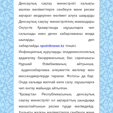
Денсаулық сақтау министрлігі халықты
жалған мәліметтерге сенбеуге және ресми
ақпарат көздерінен мәлімет алуға шақырды
Денсаулық сақтау министрлігінің мамандары
Оңтүстік Қазақстанда оқушыларға чип
салынады екен деген хабарламаны жоққа
шығарды, деп
хабарлайды
sputniknews.kz
тілшісі.
Инфекциялық ауруларды эпидемиологиялық
қадағалау басқармасының бас сарапшысы
Нұршай Әзімбаеваның айтуынша,
аудиохабарлама әлеуметтік желілер мен
мессенджерлерде тараған. Фотосы да бар.
Онда халыққа жаппай екпе салу, оқушыларға
чип енгізу жайында айтылған.
"Қазақстан Республикасының денсаулық
сақтау министрлігі ол ақпараттың шындыққа
жанаспайтынын ресми түрде мәлімдейді.
Халықты жалған мәліметтерге сенбеуге және