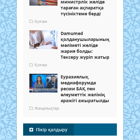
министрлік желіде
тараған ақпаратқа
түсініктеме берді
Қоғам
Damumed
қолданушыларының
мәліметі желіде
жария болды:
Тексеру жүріп жатыр
Қоғам
Еуразиялық
медиафорумда
ресми БАҚ пен
әлеуметтік желінің
аражігі ажыратылды
Жаңалықтар
Пікір қалдыру