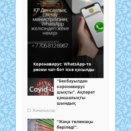
Коронавирус: WhatsApp-та
ресми чат-бот іске қосылды
"Бекбауылдан
коронавирус
шықты". Ақпарат
қаншалықты
шындық
Жаңалықтар
"Жаңа төлемақы
беріледі":