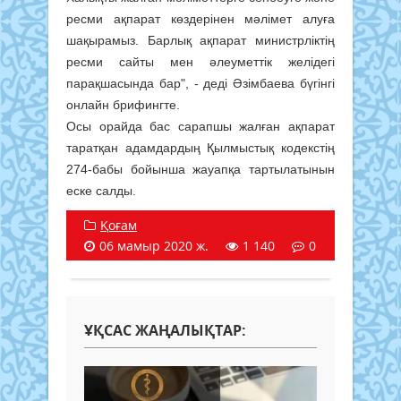
ресми ақпарат көздерінен мәлімет алуға
шақырамыз. Барлық ақпарат министрліктің
ресми сайты мен әлеуметтік желідегі
парақшасында бар", - деді Әзімбаева бүгінгі
онлайн брифингте.
Осы орайда бас сарапшы жалған ақпарат
таратқан адамдардың Қылмыстық кодекстің
274-бабы бойынша жауапқа тартылатынын
еске салды.
Қоғам
06 мамыр 2020 ж.
1 140
0
ҰҚСАС ЖАҢАЛЫҚТАР: