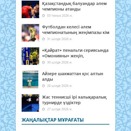
Қазақстандық балуандар әлем
чемпионы атанды
03 тамыз 2026 ж.
Футболдан келесі әлем
чемпионатының жеңімпазы кім
31 шілде 2026 ж.
«Қайрат» пенальти сериясында
«Омонияны» жеңіп,
30 шілде 2026 ж.
Айзере шахматтан қос алтын
алды
28 шілде 2026 ж.
Жас теннисші ірі халықаралық
турнирде үздіктер
27 шілде 2026 ж.
ЖАҢАЛЫҚТАР МҰРАҒАТЫ