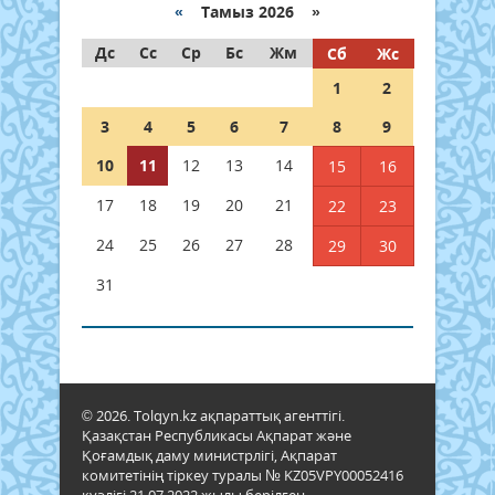
«
Тамыз 2026 »
Дс
Сс
Ср
Бс
Жм
Сб
Жс
1
2
3
4
5
6
7
8
9
10
11
12
13
14
15
16
17
18
19
20
21
22
23
24
25
26
27
28
29
30
31
© 2026. Tolqyn.kz ақпараттық агенттігі.
Қазақстан Республикасы Ақпарат және
Қоғамдық даму министрлігі, Ақпарат
комитетінің тіркеу туралы № KZ05VPY00052416
куәлігі 21.07.2022 жылы берілген.