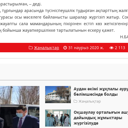
растырылған, – деді.
ғындар арасында түсініспеушілік тудырған ақпарттың жалға
турасы осы мәселеге байланысты шаралар жүргізіп жатыр. С
жауапты сала мамандарының пікірінен естіп көз жеткізгеніңі
аң бойынша жауапкершілікке тартылатынын ескеру қажет.
Н.Б
Жаңалықтар
31 наурыз 2020 ж.
2 113
Аудан әкімі жұқпалы аур
бөлімшесінде болды
Жаңалықтар
Оқшаулау орталығын аш
дайындық жұмыстары
жүргізілуде