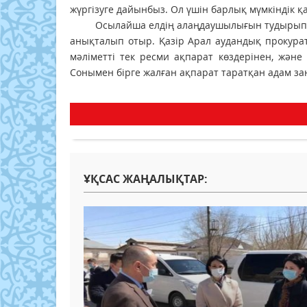
жүргізуге дайынбыз. Ол үшін барлық мүмкіндік қа
Осылайша елдің алаңдаушылығын тудырып, тұр
анықталып отыр. Қазір Арал аудандық прокура
мәліметті тек ресми ақпарат көздерінен, және 
Сонымен бірге жалған ақпарат таратқан адам з
ҰҚСАС ЖАҢАЛЫҚТАР: