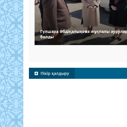
Гүлшара Әбдіқалықова жұқпалы аурулар
болды
Пікір қалдыру