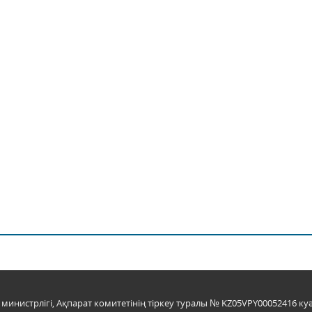
инистрлігі, Ақпарат комитетінің тіркеу туралы № KZ05VPY00052416 куә