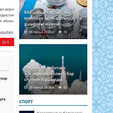
н екені
БҰҰ дабыл қақты: Тағы 50
ондықтан
миллион адам аштыққа
з абзал.
ұшырауы мүмкін
06 тамыз 2026 ж.
56
АҚЫРАН.
0
Өзбекстан орбитаға
жасанды интеллекті бар
улар
спутникті ұшырды
05 тамыз 2026 ж.
82
уға
СПОРТ