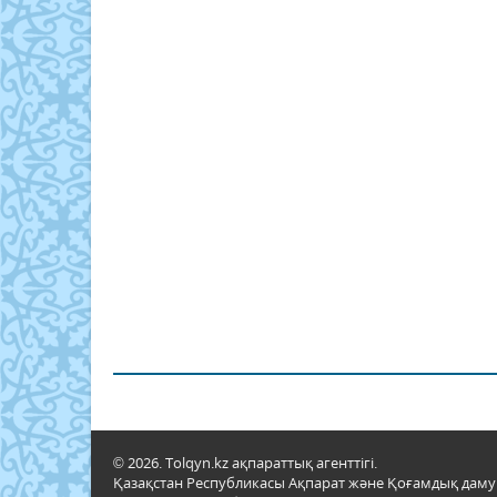
© 2026. Tolqyn.kz ақпараттық агенттігі.
Қазақстан Республикасы Ақпарат және Қоғамдық даму м