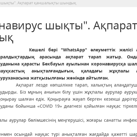
с шықты". Ақпарат қаншалықты шындық
навирус шықты". Ақпара
ық
Кешелі бері "WhatsApp" әлеуметтік желісі 
аралдықтардың арасында ақпарат тарап жатыр. Онд
ауданына қарасты Бекбауыл ауылынан коронавирусқа ша
науқкастың анықталғандығын, қаладағы жұқпалы а
ауруханасына жатқызылғаны жөнінде айтылған.
Ақпарат лезде көпшілікке тарап, халықтың алаңдату
тудырды. Біз мұның анығын білу үшін жұқпалы аурулар ауру
қоңырау шалған едік. Қоңырауға жауап берген кезекші дәріге
ауданы бойынша «COVID 19» диагнезі қойылған науқас тіркел
аурулар бөлімшесінің меңгерушісі, жоғары санатты инфек
н осындай науқас түрі анықталған жағдайда қажетті ша