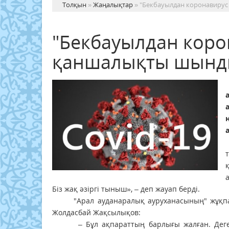
Толқын
»
Жаңалықтар
» "Бекбауылдан коронавиру
"Бекбауылдан коро
қаншалықты шынд
Біз жақ әзіргі тыныш», – деп жауап берді.
"Арал ауданаралық ауруханасының" жұқпалы 
Жолдасбай Жақсылықов:
– Бұл ақпараттың барлығы жалған. Дегенме