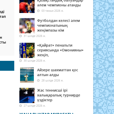
Қазақстандық балуандар
әлем чемпионы атанды
03 тамыз 2026 ж.
иді
тап
Футболдан келесі әлем
чемпионатының
жеңімпазы кім
31 шілде 2026 ж.
н
асты
«Қайрат» пенальти
сериясында «Омонияны»
жеңіп,
30 шілде 2026 ж.
Айзере шахматтан қос
алтын алды
28 шілде 2026 ж.
Жас теннисші ірі
халықаралық турнирде
үздіктер
27 шілде 2026 ж.