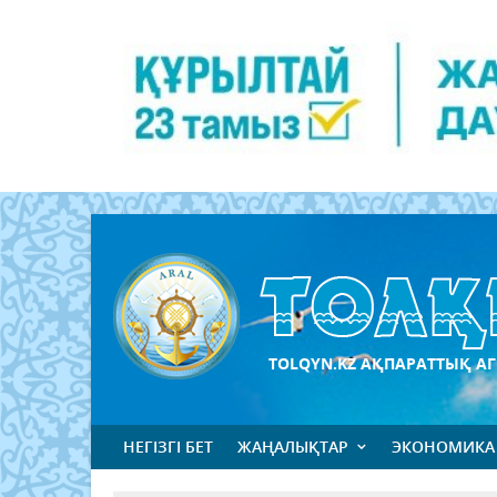
TOLQYN.KZ АҚПАРАТТЫҚ АГ
НЕГІЗГІ БЕТ
ЖАҢАЛЫҚТАР
ЭКОНОМИКА