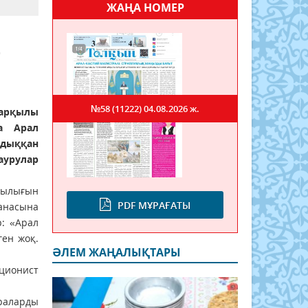
ЖАҢА НОМЕР
т
№58 (11222)
04.08.2026 ж.
арқылы
а Арал
лдыққан
урулар
шылығын
PDF МҰРАҒАТЫ
ханасына
р: «Арал
ген жоқ.
ӘЛЕМ ЖАҢАЛЫҚТАРЫ
ционист
раларды