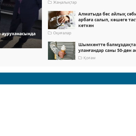
Жаңалықтар
Алматыда бес айлық сәб
арбаға салып, көшеге тас
кеткен
Оқиғалар
 ауруханасында
Шымкентте балмұздақта
уланғандар саны 50-ден 
Қоғам