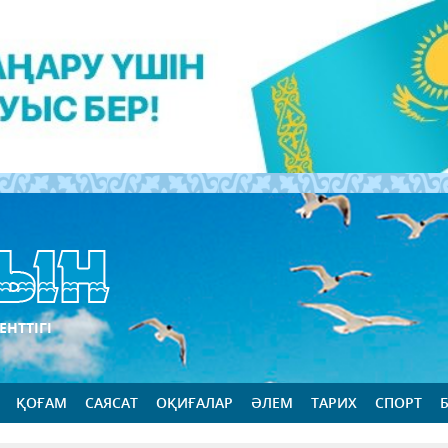
ЕНТТІГІ
ҚОҒАМ
САЯСАТ
ОҚИҒАЛАР
ӘЛЕМ
ТАРИХ
СПОРТ