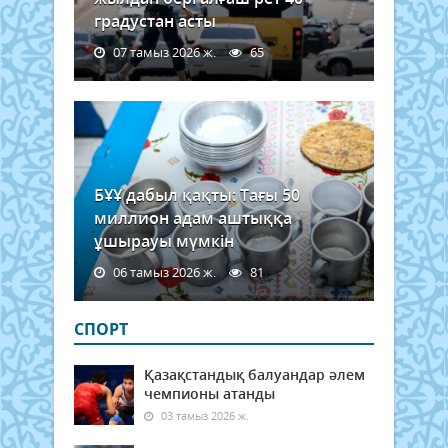
градустан асты
07 тамыз 2026 ж.
65
БҰҰ дабыл қақты: Тағы 50
миллион адам аштыққа
ұшырауы мүмкін
06 тамыз 2026 ж.
81
СПОРТ
Қазақстандық балуандар әлем
чемпионы атанды
03 тамыз 2026 ж.