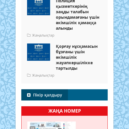
Полиция
қызметкерінің
заңды талабын
орындамағаны үшін
әкімшілік қамаққа
алынды
Жаңалықтар
Қорғау нұсқамасын
бұзғаны үшін
әкімшілік
жауапкершілікке
тартылды
Жаңалықтар
Пікір қалдыру
ЖАҢА НОМЕР