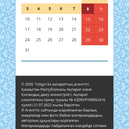
3
4
5
6
7
8
9
10
11
12
13
14
15
16
17
18
19
20
21
22
23
24
25
26
27
28
29
30
31
© 2026. Tolqyn.kz ақпараттық агенттігі.
Қазақстан Республикасы Ақпарат және
Қоғамдық даму министрлігі, Ақпарат
комитетінің тіркеу туралы № KZ05VPY00052416
куәлігі 21.07.2022 жылы берілген.
® Агенттік сайтында жарияланған барлық
мақалалар мен фото-бейне материалдардың
авторлық құқықтары қорғалған.
Материалдарды пайдаланған жағдайда сілтеме