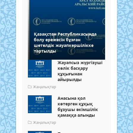
Қазақстан Республикасында
болу ережесін бұзған
шетелдік жауапкершілікке
тартылды
Жауапсыз жүргізуші
көлік басқару
құқығынан
айырылды
Жаңалықтар
Анасына қол
көтерген құқық
бұзушы әкімшілік
қамаққа алынды
Жаңалықтар