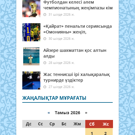
Футболдан келесі әлем
чемпионатының жеңімпазы кім
31 шілде 2026 ж.
«Қайрат» пенальти сериясында
«Омонияны» жеңіп,
30 шілде 2026 ж.
Айзере шахматтан қос алтын
алды
28 шілде 2026 ж.
Жас теннисші ірі халықаралық
турнирде үздіктер
27 шілде 2026 ж.
ЖАҢАЛЫҚТАР МҰРАҒАТЫ
«
Тамыз 2026 »
Дс
Сс
Ср
Бс
Жм
Сб
Жс
1
2