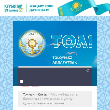
TOLQYN.KZ
АҚПАРАТТЫҚ
АГЕНТТІГІ
Толқын
»
Қоғам
» Мас күйінде көлік
басқарған 17 тұлға көлік жүргізу
құқықтарынан айырылған