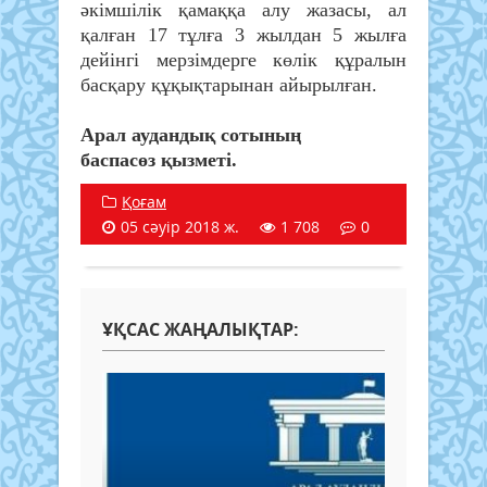
әкімшілік қамаққа алу жазасы, ал
қалған 17 тұлға 3 жылдан 5 жылға
дейінгі мерзімдерге көлік құралын
басқару құқықтарынан айырылған.
Арал аудандық сотының
баспасөз қызметі.
Қоғам
05 сәуір 2018 ж.
1 708
0
ҰҚСАС ЖАҢАЛЫҚТАР: