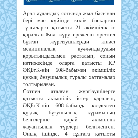
Арал аудандық сотында жыл басынан
бері мас күйінде көлік басқарған
тұлғаларға қатысты 21 әкімшілік іс
қаралған.Жол жүру ережесін өрескел
бұзған жүргізушілердің кінәсі
медициналық куәләндырудың
қорытындысымен расталып, соның
нәтижесінде оларға қатысты ҚР
ӘҚБтК-нің 608-бабымен әкімшілік
құқық бұзушылық туралы хаттамалар
толтырылған.
Сотпен аталған жүргізушілерге
қатысты әкімшілік істер қаралып,
ӘҚБтК-нің 608-бабында көзделген
құқық бұзушылық құрамының
белгілеріне қарай әкімшілік
жауаптылық түрлері белгіленген.
Оның ішінде, 4 тұлғаға қатысты