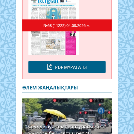
№58 (11222)
04.08.2026 ж.
PDF МҰРАҒАТЫ
ӘЛЕМ ЖАҢАЛЫҚТАРЫ
Сеулде ауа температурасы жеті
жылдан бері алғаш рет 40