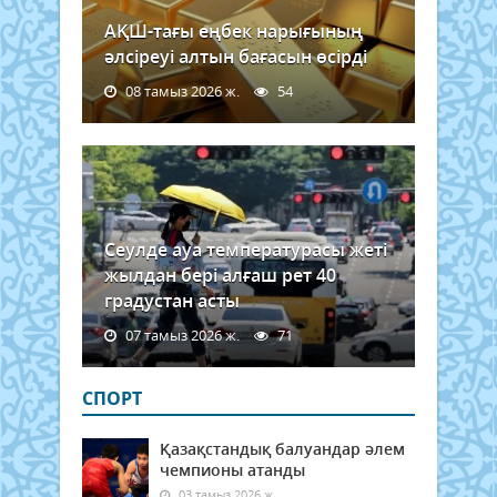
АҚШ-тағы еңбек нарығының
әлсіреуі алтын бағасын өсірді
08 тамыз 2026 ж.
54
Сеулде ауа температурасы жеті
жылдан бері алғаш рет 40
градустан асты
07 тамыз 2026 ж.
71
СПОРТ
Қазақстандық балуандар әлем
чемпионы атанды
03 тамыз 2026 ж.