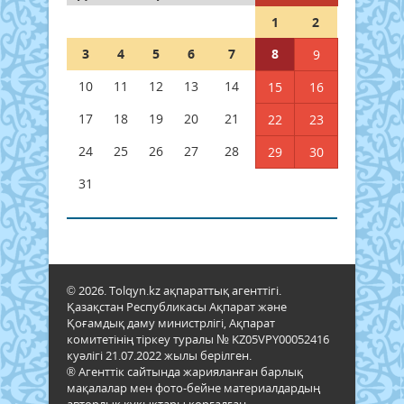
1
2
3
4
5
6
7
8
9
10
11
12
13
14
15
16
17
18
19
20
21
22
23
24
25
26
27
28
29
30
31
© 2026. Tolqyn.kz ақпараттық агенттігі.
Қазақстан Республикасы Ақпарат және
Қоғамдық даму министрлігі, Ақпарат
комитетінің тіркеу туралы № KZ05VPY00052416
куәлігі 21.07.2022 жылы берілген.
® Агенттік сайтында жарияланған барлық
мақалалар мен фото-бейне материалдардың
авторлық құқықтары қорғалған.