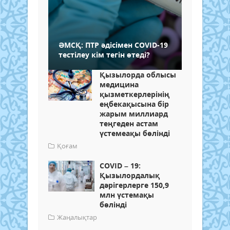
ӘМСҚ: ПТР әдісімен COVID-19
тестілеу кім тегін өтеді?
Қызылорда облысы
медицина
қызметкерлерінің
еңбекақысына бір
жарым миллиард
теңгеден астам
үстемеақы бөлінді
Қоғам
COVID – 19:
Қызылордалық
дәрігерлерге 150,9
млн үстемақы
бөлінді
Жаңалықтар