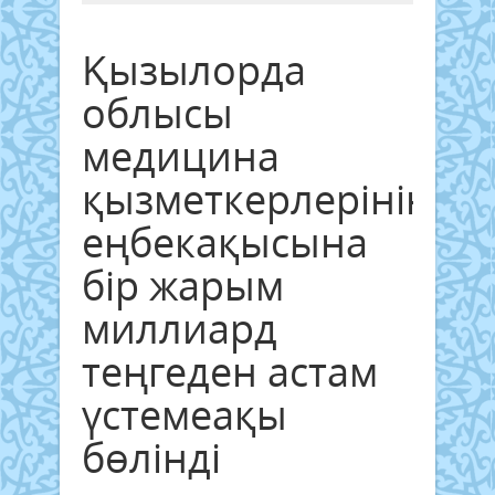
Қызылорда
облысы
медицина
қызметкерлерінің
еңбекақысына
бір жарым
миллиард
теңгеден астам
үстемеақы
бөлінді