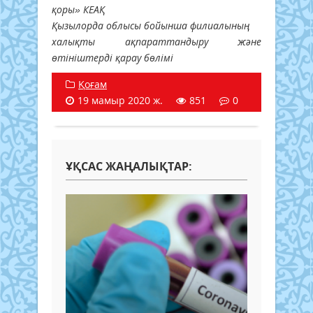
қоры» КЕАҚ
Қызылорда облысы бойынша филиалының
халықты ақпараттандыру және
өтініштерді қарау бөлімі
Қоғам
19 мамыр 2020 ж.
851
0
ҰҚСАС ЖАҢАЛЫҚТАР: