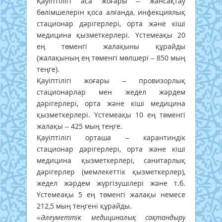
Қауіптілігі аса жоғары – жансақтау
бөлімшелерін қоса алғанда, инфекциялық
стационар дәрігерлері, орта және кіші
медицина қызметкерлері. Үстемеақы 20
ең төменгі жалақыны құрайды
(жалақының ең төменгi мөлшерi – 850 мың
теңге).
Қауіптілігі жоғары – провизорлық
стационарлар мен жедел жәрдем
дәрігерлері, орта және кіші медицина
қызметкерлері. Үстемеақы 10 ең төменгі
жалақы – 425 мың теңге.
Қауіптілігі орташа – карантиндік
стационар дәрігерлері, орта және кіші
медицина қызметкерлері, санитарлық
дәрігерлер (мемлекеттік қызметкерлер),
жедел жәрдем жүргізушілері және т.б.
Үстемеақы 5 ең төменгі жалақы немесе
212,5 мың теңгені құрайды.
«Әлеуметтік медициналық сақтандыру