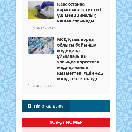
Қазақстанда
карантиндік типтегі
үш медициналық
кешен салынады
Жаңалықтар
МСҚ Қызылорда
облысы бойынша
медицина
ұйымдарына
халыққа көрсеткен
медициналық
қызметтері үшін 42,2
млрд теңге төледі
Жаңалықтар
Пікір қалдыру
ЖАҢА НОМЕР