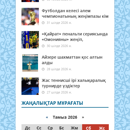
Футболдан келесі әлем
чемпионатының жеңімпазы кім
31 шілде 2026 ж.
«Қайрат» пенальти сериясында
«Омонияны» жеңіп,
30 шілде 2026 ж.
Айзере шахматтан қос алтын
алды
28 шілде 2026 ж.
Жас теннисші ірі халықаралық
турнирде үздіктер
27 шілде 2026 ж.
ЖАҢАЛЫҚТАР МҰРАҒАТЫ
«
Тамыз 2026 »
Дс
Сс
Ср
Бс
Жм
Сб
Жс