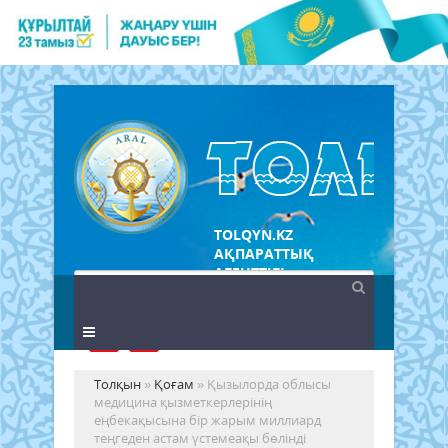
TOLQYN.KZ
АҚПАРАТТЫҚ
АГЕНТТІГІ
Толқын
»
Қоғам
» Қызылорда облысы
медицина қызметкерлерінің
еңбекақысына бір жарым миллиард
теңгеден астам үстемеақы бөлінді