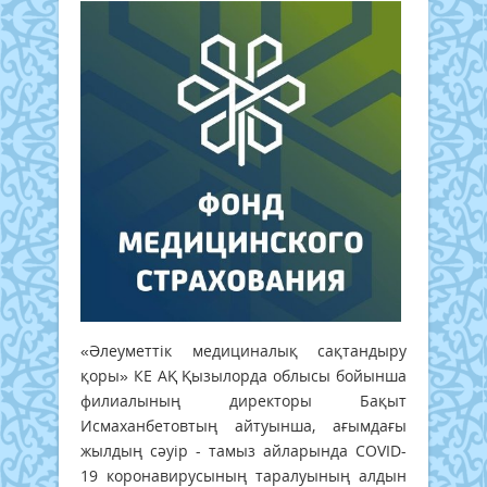
«Әлеуметтік медициналық сақтандыру
қоры» КЕ АҚ Қызылорда облысы бойынша
филиалының директоры Бақыт
Исмаханбетовтың айтуынша, ағымдағы
жылдың сәуір - тамыз айларында COVID-
19 коронавирусының таралуының алдын