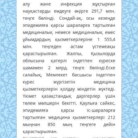
алу және инфекция жұқтырған
науқастарды емдеуге өңірге 291,7 млн.
теңге бөлінді. Сондай-ақ, осы кезеңде
эпидемияға қарсы шараларға тартылған
медициналық немесе медициналық емес
ұйымдардың қызметкерлеріне 1 555,4
млн. теңгеден астам үстемеақы
қарастырылған. Жалпы, Қызылорда
облысына қатерлі індетпен күреске
шамамен 2 млрд. теңге бөлінді.Еске
салайық, Мемлекет басшысы індетпен
күрес жүргізетін медицина
қызметкерлерін қолдау міндетін жүктеді.
Үкімет қазақстандық дәрігерлер үшін
төлем мөлшерін бекітті. Қаулыға сәйкес,
эпидемияға қарсы іс-шараларға
тартылған медицина қызметкерлері 212
мыңнан 850 мың теңгеге дейін
қарастырылған.