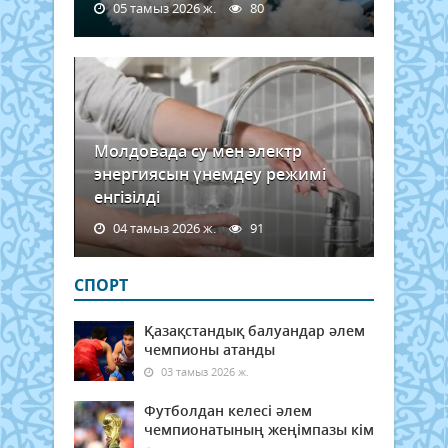
05 тамыз 2026 ж.
80
Молдовада су мен электр
энергиясын үнемдеу режимі
енгізілді
04 тамыз 2026 ж.
91
СПОРТ
Қазақстандық балуандар әлем
чемпионы атанды
03 тамыз 2026 ж.
Футболдан келесі әлем
чемпионатының жеңімпазы кім