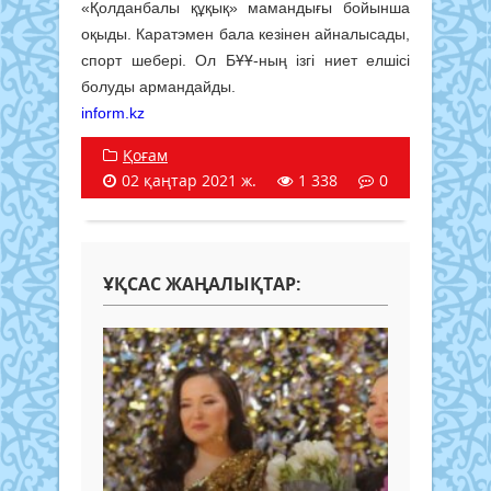
«Қолданбалы құқық» мамандығы бойынша
оқыды. Каратэмен бала кезінен айналысады,
спорт шебері. Ол БҰҰ-ның ізгі ниет елшісі
болуды армандайды.
inform.kz
Қоғам
02 қаңтар 2021 ж.
1 338
0
ҰҚСАС ЖАҢАЛЫҚТАР: