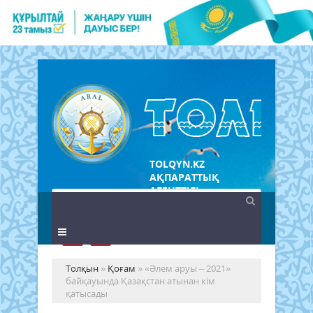
TOLQYN.KZ
АҚПАРАТТЫҚ
АГЕНТТІГІ
Толқын
»
Қоғам
» «Әлем аруы – 2021»
байқауында Қазақстан атынан кім
қатысады