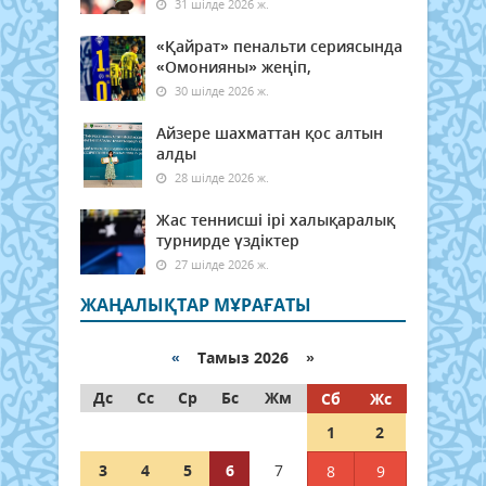
31 шілде 2026 ж.
«Қайрат» пенальти сериясында
«Омонияны» жеңіп,
30 шілде 2026 ж.
Айзере шахматтан қос алтын
алды
28 шілде 2026 ж.
Жас теннисші ірі халықаралық
турнирде үздіктер
27 шілде 2026 ж.
ЖАҢАЛЫҚТАР МҰРАҒАТЫ
«
Тамыз 2026 »
Дс
Сс
Ср
Бс
Жм
Сб
Жс
1
2
3
4
5
6
7
8
9