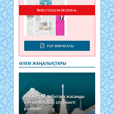
№58 (11222)
04.08.2026 ж.
PDF МҰРАҒАТЫ
ӘЛЕМ ЖАҢАЛЫҚТАРЫ
Өзбекстан орбитаға жасанды
интеллекті бар спутникті
ұшырды