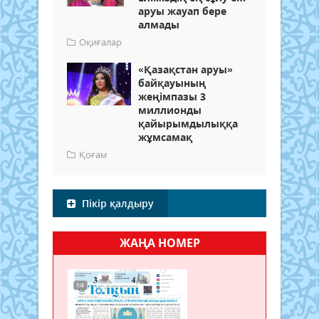
аруы жауап бере
алмады
Оқиғалар
«Қазақстан аруы»
байқауының
жеңімпазы 3
миллионды
қайырымдылыққа
жұмсамақ
Қоғам
Пікір қалдыру
ЖАҢА НОМЕР