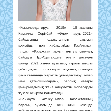
«Қызылорда аруы – 2019» – 18 жастағы
Камилла Серікбай «Әлем аруы-2021»
байқауында Қазақстанның намысын
қорғайды, деп хабарлайды ҚазАқпарат
тілшісі. «Қазақстан аруы» ұлттық сұлулық
байқауы Нұр-Сұлтандағы өтетін дәстүрлі
шоуды 2021 жылға ауыстыру туралы шешім
қабылдады. Коронавирус індетінің осындай
қиын кезеңінде жарысты ұйымдастырушылар
мен қатысушылардың барлық назары
қайырымдылық және әлеуметтік жобаларды
жүзеге асыруға бағытталды.
«Байқауға қатысушылар Қазақстанның
барлық аумағында осы қиын кезеңде
қайырымдылық жұмысына белсене қатысты: