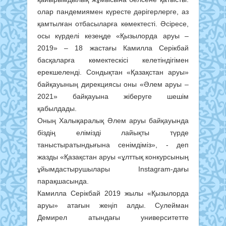
олар пандемиямен күресте дәрігерлерге, аз
қамтылған отбасыларға көмектесті. Әсіресе,
осы күрделі кезеңде «Қызылорда аруы –
2019» – 18 жастағы Камилла Серікбай
басқаларға көмектескісі келетіндігімен
ерекшеленді. Сондықтан «Қазақстан аруы»
байқауының дирекциясы оны «Әлем аруы –
2021» байқауына жіберуге шешім
қабылдады.
Оның Халықаралық Әлем аруы байқауында
біздің елімізді лайықты түрде
таныстыратындығына сенімдіміз», - деп
жазды «Қазақстан аруы «ұлттық конкурсының
ұйымдастырушылары Instagram-дағы
парақшасында.
Камилла Серікбай 2019 жылы «Қызылорда
аруы» атағын жеңіп алды. Сулейман
Демирел атындағы университетте