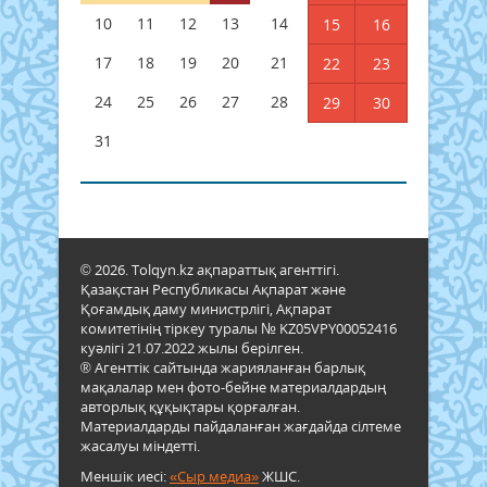
10
11
12
13
14
15
16
17
18
19
20
21
22
23
24
25
26
27
28
29
30
31
© 2026. Tolqyn.kz ақпараттық агенттігі.
Қазақстан Республикасы Ақпарат және
Қоғамдық даму министрлігі, Ақпарат
комитетінің тіркеу туралы № KZ05VPY00052416
куәлігі 21.07.2022 жылы берілген.
® Агенттік сайтында жарияланған барлық
мақалалар мен фото-бейне материалдардың
авторлық құқықтары қорғалған.
Материалдарды пайдаланған жағдайда сілтеме
жасалуы міндетті.
Меншік иесі:
«Сыр медиа»
ЖШС.