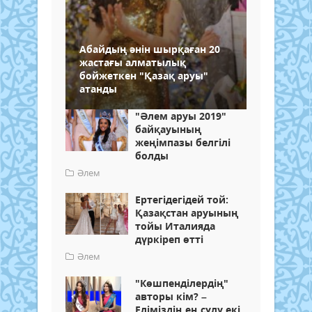
Абайдың әнін шырқаған 20
жастағы алматылық
бойжеткен "Қазақ аруы"
атанды
"Әлем аруы 2019"
байқауының
жеңімпазы белгілі
болды
Әлем
Ертегідегідей той:
Қазақстан аруының
тойы Италияда
дүркіреп өтті
Әлем
"Көшпенділердің"
авторы кім? –
Еліміздің ең сұлу екі