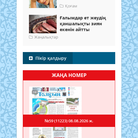
Қоғам
Ғалымдар ет жеудің
қаншалықты зиян
екенін айтты
Жаңалықтар
Пікір қалдыру
ЖАҢА НОМЕР
№59 (11223)
08.08.2026 ж.