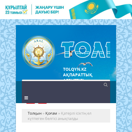
TOLQYN.KZ
АҚПАРАТТЫҚ
АГЕНТТІГІ
Толқын
»
Қоғам
» Қатерлі ісіктің ел
күтпеген белгісі анықталды