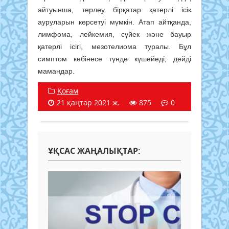
айтуынша, терлеу бірқатар қатерлі ісік
ауруларын көрсетуі мүмкін. Атап айтқанда,
лимфома, лейкемия, сүйек және бауыр
қатерлі ісігі, мезотелиома туралы. Бұл
симптом көбінесе түнде күшейеді, дейді
мамандар.
Қоғам
21 қаңтар 2021 ж.
875
0
ҰҚСАС ЖАҢАЛЫҚТАР: