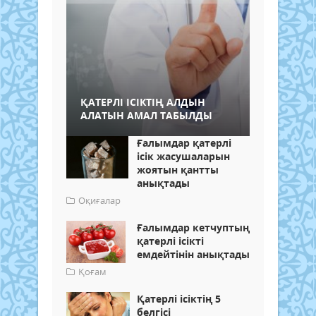
​ҚАТЕРЛІ ІСІКТІҢ АЛДЫН
АЛАТЫН АМАЛ ТАБЫЛДЫ
Ғалымдар қатерлі
ісік жасушаларын
жоятын қантты
анықтады
Оқиғалар
Ғалымдар кетчуптың
қатерлі ісікті
емдейтінін анықтады
Қоғам
Қатерлі ісіктің 5
белгісі