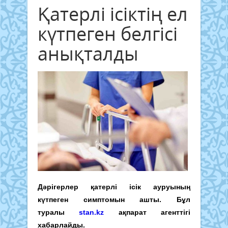
Қатерлі ісіктің ел
күтпеген белгісі
анықталды
Дәрігерлер қатерлі ісік ауруының
күтпеген симптомын ашты. Бұл
туралы
stan.kz
ақпарат агенттігі
хабарлайды.