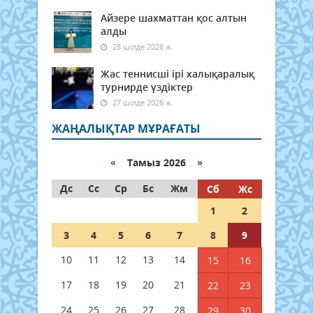
Айзере шахматтан қос алтын
алды
28 шілде 2026 ж.
Жас теннисші ірі халықаралық
турнирде үздіктер
27 шілде 2026 ж.
ЖАҢАЛЫҚТАР МҰРАҒАТЫ
«
Тамыз 2026 »
Дс
Сс
Ср
Бс
Жм
Сб
Жс
1
2
3
4
5
6
7
8
9
10
11
12
13
14
15
16
17
18
19
20
21
22
23
24
25
26
27
28
29
30