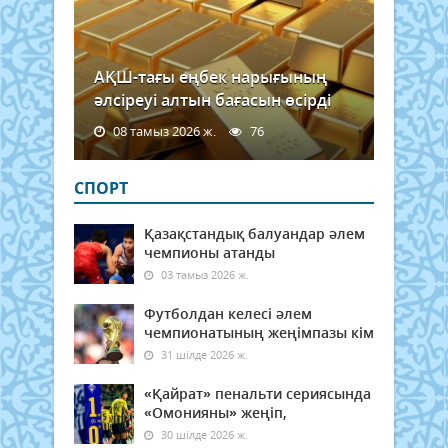
АҚШ-тағы еңбек нарығының
әлсіреуі алтын бағасын өсірді
08 тамыз 2026 ж.
76
СПОРТ
Қазақстандық балуандар әлем
чемпионы атанды
03 тамыз 2026 ж.
Футболдан келесі әлем
чемпионатының жеңімпазы кім
31 шілде 2026 ж.
«Қайрат» пенальти сериясында
«Омонияны» жеңіп,
30 шілде 2026 ж.