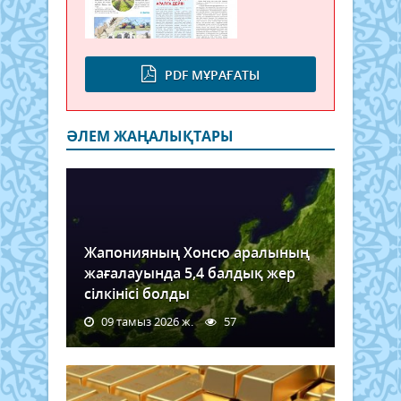
PDF МҰРАҒАТЫ
ӘЛЕМ ЖАҢАЛЫҚТАРЫ
Жапонияның Хонсю аралының
жағалауында 5,4 балдық жер
сілкінісі болды
09 тамыз 2026 ж.
57