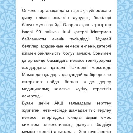
Онкологтар алақандағы тыртық, түйнек және
қышу өлімге әкелетін аурудың белгілері
болуы мүмкін дейді. Олар алақанның тыртық
іздері 90 пайызы ішкі қатерлі ісіктермен
байланысты екенін түсіндірді. Мұндай
белгілер асқазанның немесе өкпенің қатерлі
ісігімен байланысты болуы мүмкін. Сонымен
қатар кейде басындағы немесе генитурарлы
жолдардағы қатерлі ісіктерді көрсетеді.
Мамандар қолдарында қандай да бір ерекше
өзгерістер пайда болған кезде дереу
медициналық көмекке жүгіну керектігін
ескертеді.
Бұған дейін АҚШ ғалымдары зерттеу
жүргізген, нәтижесінде шамадан тыс терлеу
немесе гипергидроз сияқты айқын емес
симптом онкологияның дамуын білдіруі
мүмкін екендігі анықталды. Зерттеушілердің