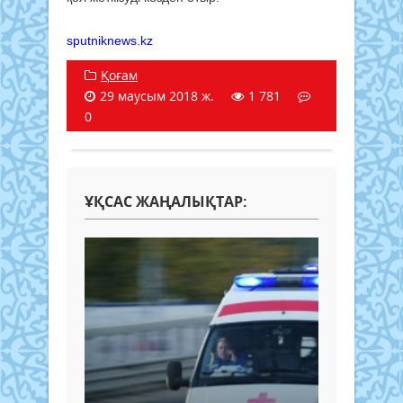
sputniknews.kz
Қоғам
29 маусым 2018 ж.
1 781
0
ҰҚСАС ЖАҢАЛЫҚТАР: