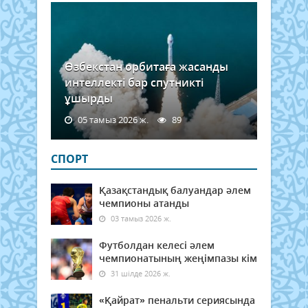
Өзбекстан орбитаға жасанды
интеллекті бар спутникті
ұшырды
05 тамыз 2026 ж.
89
СПОРТ
Қазақстандық балуандар әлем
чемпионы атанды
03 тамыз 2026 ж.
Футболдан келесі әлем
чемпионатының жеңімпазы кім
31 шілде 2026 ж.
«Қайрат» пенальти сериясында