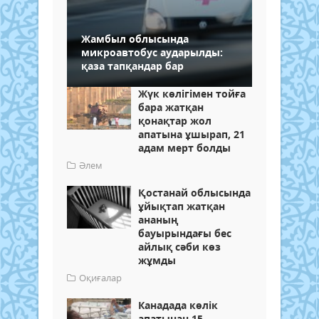
Жамбыл облысында
микроавтобус аударылды:
қаза тапқандар бар
Жүк көлігімен тойға
бара жатқан
қонақтар жол
апатына ұшырап, 21
адам мерт болды
Әлем
Қостанай облысында
ұйықтап жатқан
ананың
бауырындағы бес
айлық сәби көз
жұмды
Оқиғалар
Канадада көлік
апатынан 15