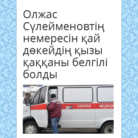
Олжас
Сүлейменовтің
немересін қай
дөкейдің қызы
қаққаны белгілі
болды