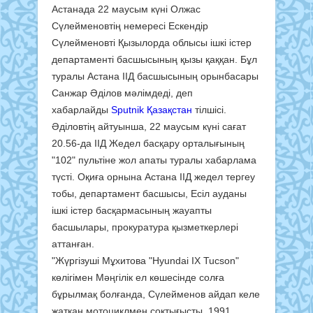
Астанада 22 маусым күні Олжас
Сүлейменовтің немересі Ескендір
Сүлейменовті Қызылорда облысы ішкі істер
департаменті басшысының қызы қаққан. Бұл
туралы Астана ІІД басшысының орынбасары
Санжар Әділов мәлімдеді, деп
хабарлайды
Sputnik Қазақстан
тілшісі.
Әділовтің айтуынша, 22 маусым күні сағат
20.56-да ІІД Жедел басқару орталығының
"102" пультіне жол апаты туралы хабарлама
түсті. Оқиға орнына Астана ІІД жедел тергеу
тобы, департамент басшысы, Есіл ауданы
ішкі істер басқармасының жауапты
басшылары, прокуратура қызметкерлері
аттанған.
"Жүргізуші Мұхитова "Hyundai IX Tucson"
көлігімен Мәңгілік ел көшесінде солға
бұрылмақ болғанда, Сүлейменов айдап келе
жатқан мотоциклмен соқтығысты. 1991