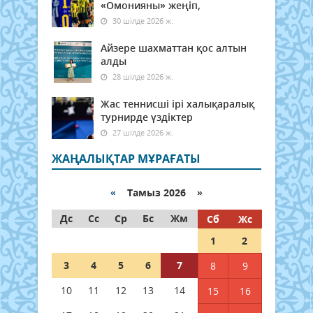
«Омонияны» жеңіп,
30 шілде 2026 ж.
Айзере шахматтан қос алтын
алды
28 шілде 2026 ж.
Жас теннисші ірі халықаралық
турнирде үздіктер
27 шілде 2026 ж.
ЖАҢАЛЫҚТАР МҰРАҒАТЫ
«
Тамыз 2026 »
Дс
Сс
Ср
Бс
Жм
Сб
Жс
1
2
3
4
5
6
7
8
9
10
11
12
13
14
15
16