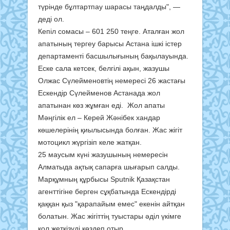
түрінде бұлтартпау шарасы таңдалды", —
деді ол.
Кепіл сомасы – 601 250 теңге. Аталған жол
апатының тергеу барысы Астана ішкі істер
департаменті басшылығының бақылауында.
Еске сала кетсек, белгілі ақын, жазушы
Олжас Сүлейменовтің немересі 26 жастағы
Ескендір Сүлейменов Астанада жол
апатынан көз жұмған еді. Жол апаты
Мәңгілік ел – Керей Жәнібек хандар
көшелерінің қиылысында болған. Жас жігіт
мотоцикл жүргізіп келе жатқан.
25 маусым күні жазушының немересін
Алматыда ақтық сапарға шығарып салды.
Марқұмның құрбысы Sputnik Қазақстан
агенттігіне берген сұқбатында Ескендірді
қаққан қыз "қарапайым емес" екенін айтқан
болатын. Жас жігіттің туыстары әділ үкімге
қол жеткізуді көздеп отыр.