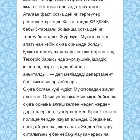
жылғы жігіт оқиға орнында қаза тапты.
Аталған факті сотқа дейінгі тергеулер
реестріне тіркелді. Қазіргі таңда ҚР ҚК345
бабы 3-тармағы бойынша сотқа дейінгі
тергеу басталды. Жүргізуші Мұхитова жол
апатынан кейін оқиға орнында болды.
Қажетті тергеу шараларынан жалтарған жоқ.
Тексеріс барысында жүргізушінің ішімдік
ішпегені, есірткі қолданбағаны
анықталды", — деп мәлімдеді департамент
басшысының орынбасары.
Оқиға болған күні күдікті Мұхитовадан жауап
алынған. Оның үстіне қылмыстық іс бойынша
оқиға орнына алғаш келген жедел жәрдем
дәрігерлерінен, куәгерлер мен бірінші келген
полицейлерден жауап алынды. Сондай-ақ,
оның айтуынша, жол апаты Жедел басқару
орталығының бейнебақылау камерасына