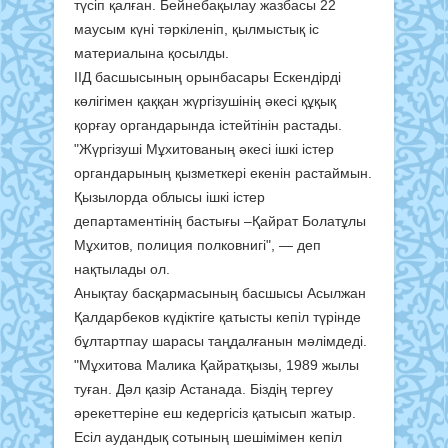
түсіп қалған. Бейнебақылау жазбасы 22
маусым күні тәркіленіп, қылмыстық іс
материалына қосылды.
ІІД басшысының орынбасары Ескендірді
көлігімен қаққан жүргізушінің әкесі құқық
қорғау органдарында істейтінін растады.
"Жүргізуші Мұхитованың әкесі ішкі істер
органдарының қызметкері екенін растаймын.
Қызылорда облысы ішкі істер
департаментінің бастығы –Қайрат Болатұлы
Мұхитов, полиция полковнигі", — деп
нақтылады ол.
Анықтау басқармасының басшысы Асылжан
Қалдарбеков күдіктіге қатысты кепіл түрінде
бұлтартпау шарасы таңдалғанын мәлімдеді.
"Мұхитова Малика Қайратқызы, 1989 жылы
туған. Дәл қазір Астанада. Біздің тергеу
әрекеттеріне еш кедергісіз қатысып жатыр.
Есіл аудандық сотының шешімімен кепіл