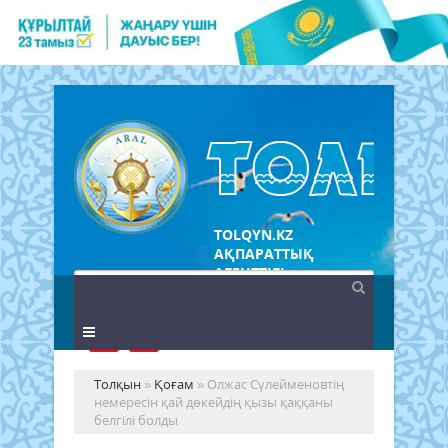
TOLQYN.KZ
АҚПАРАТТЫҚ
АГЕНТТІГІ
Толқын
»
Қоғам
» Олжас Сүлейменовтің
немересін қай дөкейдің қызы қаққаны
белгілі болды