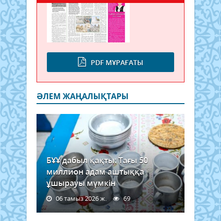
PDF МҰРАҒАТЫ
ӘЛЕМ ЖАҢАЛЫҚТАРЫ
БҰҰ дабыл қақты: Тағы 50
миллион адам аштыққа
ұшырауы мүмкін
06 тамыз 2026 ж.
69