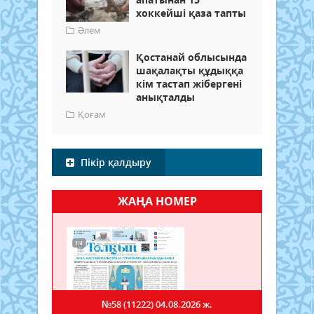
хоккейші қаза тапты
Әлем
Қостанай облысында
шақалақты құдыққа
кім тастап жібергені
анықталды
Қоғам
Пікір қалдыру
ЖАҢА НОМЕР
№58 (11222)
04.08.2026 ж.