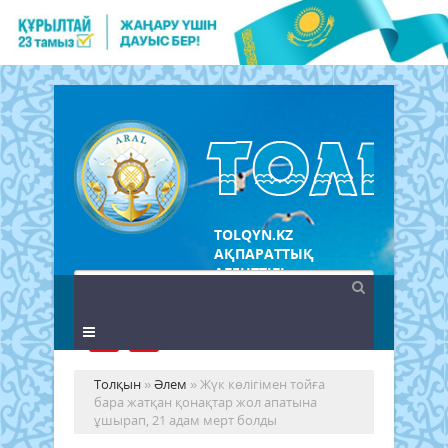
TOLQYN.KZ
АҚПАРАТТЫҚ
АГЕНТТІГІ
Толқын
»
Әлем
» Жүк көлігімен тойға
бара жатқан қонақтар жол апатына
ұшырап, 21 адам мерт болды