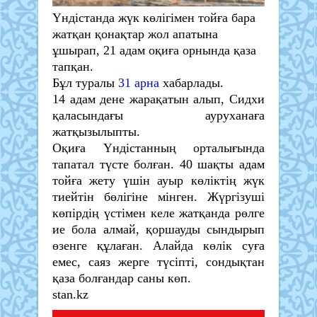
Үндістанда жүк көлігімен тойға бара
жатқан қонақтар жол апатына
ұшырап, 21 адам оқиға орнында қаза
тапқан.
Бұл туралы
31 арна
хабарлады.
14 адам дене жарақатын алып, Сидхи
қаласындағы ауруханаға
жатқызылыпты.
Оқиға Үндістанның орталығында
тапатал түсте болған. 40 шақты адам
тойға жету үшін ауыр көліктің жүк
тиейтін бөлігіне мінген. Жүргізуші
көпірдің үстімен келе жатқанда рөлге
ие бола алмай, қоршауды сындырып
өзенге құлаған. Алайда көлік суға
емес, саяз жерге түсіпті, сондықтан
қаза болғандар саны көп.
stan.kz