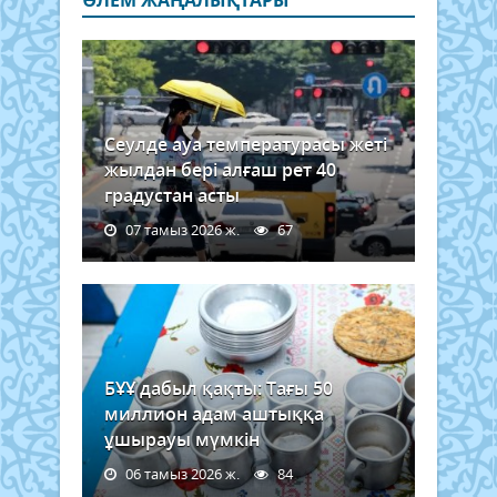
Сеулде ауа температурасы жеті
жылдан бері алғаш рет 40
градустан асты
07 тамыз 2026 ж.
67
БҰҰ дабыл қақты: Тағы 50
миллион адам аштыққа
ұшырауы мүмкін
06 тамыз 2026 ж.
84