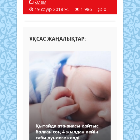
Әлем
19 сәуір 2018 ж.
1 986
0
ҰҚСАС ЖАҢАЛЫҚТАР:
Қытайда ата-анасы қайтыс
болған соң 4 жылдан кейін
сәби дүниеге келді