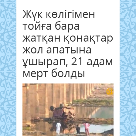
Жүк көлігімен
тойға бара
жатқан қонақтар
жол апатына
ұшырап, 21 адам
мерт болды