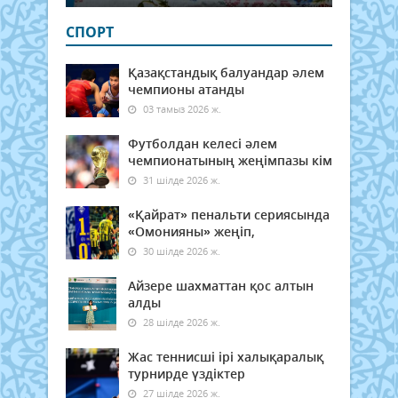
СПОРТ
Қазақстандық балуандар әлем
чемпионы атанды
03 тамыз 2026 ж.
Футболдан келесі әлем
чемпионатының жеңімпазы кім
31 шілде 2026 ж.
«Қайрат» пенальти сериясында
«Омонияны» жеңіп,
30 шілде 2026 ж.
Айзере шахматтан қос алтын
алды
28 шілде 2026 ж.
Жас теннисші ірі халықаралық
турнирде үздіктер
27 шілде 2026 ж.