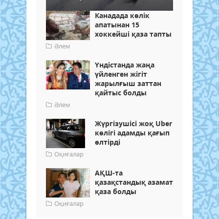
Канадада көлік
апатынан 15
хоккейші қаза тапты
Әлем
Үндістанда жаңа
үйленген жігіт
жарылғыш заттан
қайтыс болды
Әлем
Жүргізушісі жоқ Uber
көлігі адамды қағып
өлтірді
Оқиғалар
АҚШ-та
қазақстандық азамат
қаза болды
Оқиғалар