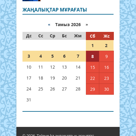
ЖАҢАЛЫҚТАР МҰРАҒАТЫ
«
Тамыз 2026 »
Дс
Сс
Ср
Бс
Жм
Сб
Жс
1
2
3
4
5
6
7
8
9
10
11
12
13
14
15
16
17
18
19
20
21
22
23
24
25
26
27
28
29
30
31
© 2026. Tolqyn.kz ақпараттық агенттігі.