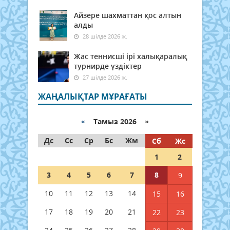
Айзере шахматтан қос алтын
алды
28 шілде 2026 ж.
Жас теннисші ірі халықаралық
турнирде үздіктер
27 шілде 2026 ж.
ЖАҢАЛЫҚТАР МҰРАҒАТЫ
«
Тамыз 2026 »
Дс
Сс
Ср
Бс
Жм
Сб
Жс
1
2
3
4
5
6
7
8
9
10
11
12
13
14
15
16
17
18
19
20
21
22
23