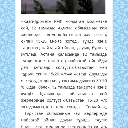
«Қазгидромет» РМК жолдаған мәліметке
сай, 12 тамызда Ақмола облысында кей
жерлерде солтүстік-батыстан жел соғып,
екпіні 15-20 м/с-ға жетеді. Түнде және
таңертең найзағай ойнап, дауыл, бұршақ
күтіледі. Астана қаласында 12 тамызда
түнде және таңертең найзағай ойнайды
деп күтіледі; солтүстік-батыстан жел
тұрып, екпіні 15-20 м/с-ға жетеді. Дауылды
ескертудің дөп келу ықтималдылығы 85-90
% Одан бөлек, 12 тамызда таңертең және
күндіз Қызылорда облысының кей
жерлерінде солтүстік-батыстан 15-20 м/с
жылдамдықпен жел соғады. Сондай-ақ,
Түркістан облысының кей жерлерінде
найзағай ойнап, дауыл тұрады, тәулік
бойы, кей жерлерде солтүстік-батыстан,