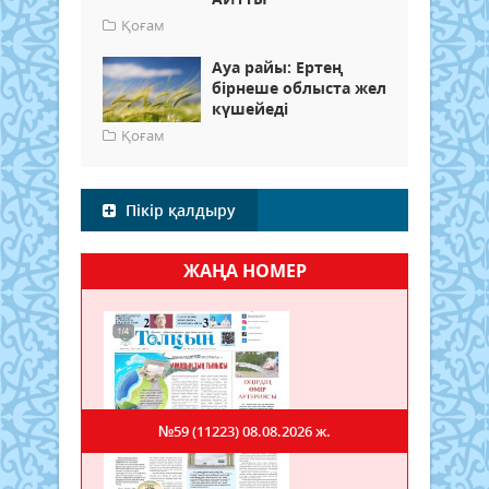
Қоғам
Ауа райы: Ертең
бірнеше облыста жел
күшейеді
Қоғам
Пікір қалдыру
ЖАҢА НОМЕР
№59 (11223)
08.08.2026 ж.