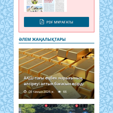
PDF МҰРАҒАТЫ
ӘЛЕМ ЖАҢАЛЫҚТАРЫ
АҚШ-тағы еңбек нарығының
әлсіреуі алтын бағасын өсірді
08 тамыз 2026 ж.
66