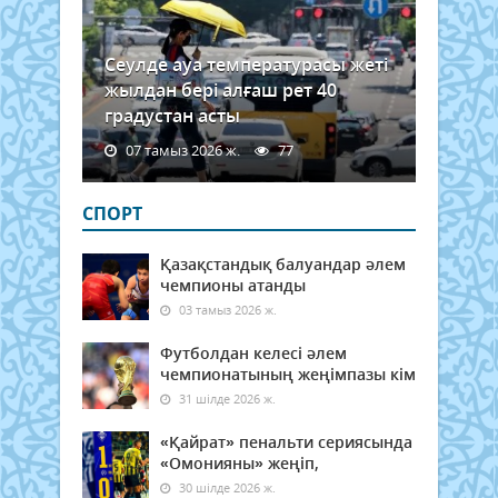
Сеулде ауа температурасы жеті
жылдан бері алғаш рет 40
градустан асты
07 тамыз 2026 ж.
77
СПОРТ
Қазақстандық балуандар әлем
чемпионы атанды
03 тамыз 2026 ж.
Футболдан келесі әлем
чемпионатының жеңімпазы кім
31 шілде 2026 ж.
«Қайрат» пенальти сериясында
«Омонияны» жеңіп,
30 шілде 2026 ж.