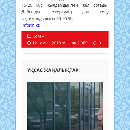
15-20 м/с жылдамдықпен жел соғады.
Дабылды ескертудің дөп келу
ықтималдылығы 90-95 %.
inform.kz
Қоғам
12 тамыз 2018 ж.
2 089
0
ҰҚСАС ЖАҢАЛЫҚТАР: