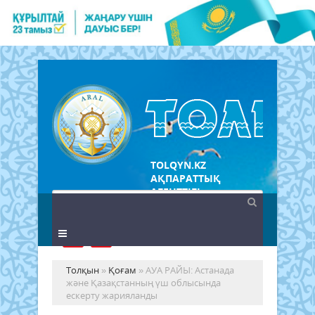
TOLQYN.KZ
АҚПАРАТТЫҚ
АГЕНТТІГІ
Толқын
»
Қоғам
» АУА РАЙЫ: Астанада
және Қазақстанның үш облысында
ескерту жарияланды