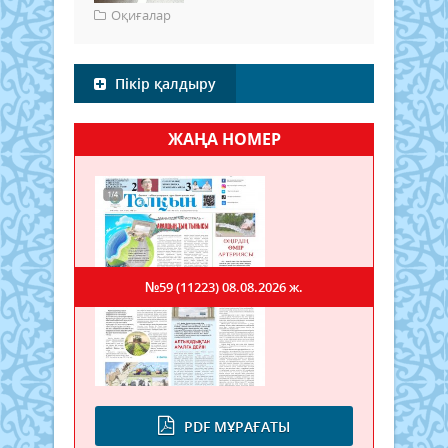
Оқиғалар
Пікір қалдыру
ЖАҢА НОМЕР
№59 (11223)
08.08.2026 ж.
PDF МҰРАҒАТЫ