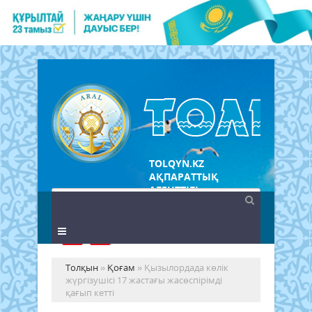
TOLQYN.KZ
АҚПАРАТТЫҚ
АГЕНТТІГІ
Толқын
»
Қоғам
» Қызылордада көлік
жүргізушісі 17 жастағы жасөспірімді
қағып кетті