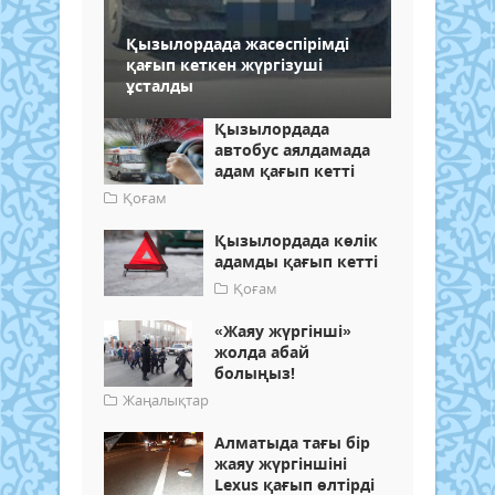
Қызылордада жасөспірімді
қағып кеткен жүргізуші
ұсталды
Қызылордада
автобус аялдамада
адам қағып кетті
Қоғам
Қызылордада көлік
адамды қағып кетті
Қоғам
«Жаяу жүргінші»
жолда абай
болыңыз!
Жаңалықтар
Алматыда тағы бір
жаяу жүргіншіні
Lexus қағып өлтірді