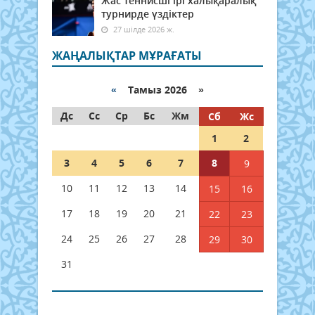
Жас теннисші ірі халықаралық
турнирде үздіктер
27 шілде 2026 ж.
ЖАҢАЛЫҚТАР МҰРАҒАТЫ
«
Тамыз 2026 »
Дс
Сс
Ср
Бс
Жм
Сб
Жс
1
2
3
4
5
6
7
8
9
10
11
12
13
14
15
16
17
18
19
20
21
22
23
24
25
26
27
28
29
30
31