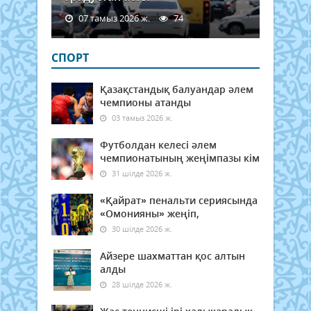
07 тамыз 2026 ж.
74
СПОРТ
Қазақстандық балуандар әлем
чемпионы атанды
03 тамыз 2026 ж.
Футболдан келесі әлем
чемпионатының жеңімпазы кім
31 шілде 2026 ж.
«Қайрат» пенальти сериясында
«Омонияны» жеңіп,
30 шілде 2026 ж.
Айзере шахматтан қос алтын
алды
28 шілде 2026 ж.