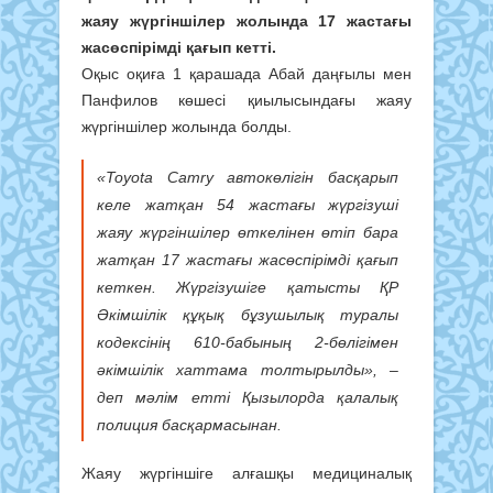
жаяу жүргіншілер жолында 17 жастағы
жасөспірімді қағып кетті.
Оқыс оқиға 1 қарашада Абай даңғылы мен
Панфилов көшесі қиылысындағы жаяу
жүргіншілер жолында болды.
«Toyota Camry автокөлігін басқарып
келе жатқан 54 жастағы жүргізуші
жаяу жүргіншілер өткелінен өтіп бара
жатқан 17 жастағы жасөспірімді қағып
кеткен. Жүргізушіге қатысты ҚР
Әкімшілік құқық бұзушылық туралы
кодексінің 610-бабының 2-бөлігімен
әкімшілік хаттама толтырылды», –
деп мәлім етті Қызылорда қалалық
полиция басқармасынан.
Жаяу жүргіншіге алғашқы медициналық