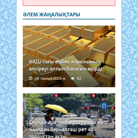
ӘЛЕМ ЖАҢАЛЫҚТАРЫ
АҚШ-тағы еңбек нарығының
әлсіреуі алтын бағасын өсірді
08 тамыз 2026 ж.
62
Сеулде ауа температурасы жеті
жылдан бері алғаш рет 40
градустан асты