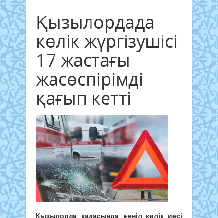
Қызылордада
көлік жүргізушісі
17 жастағы
жасөспірімді
қағып кетті
Қызылорда қаласында жеңіл көлік иесі