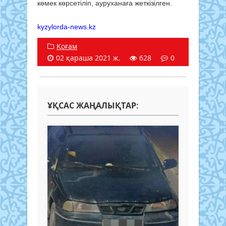
көмек көрсетіліп, ауруханаға жеткізілген.
kyzylorda-news.kz
Қоғам
02 қараша 2021 ж.
628
0
ҰҚСАС ЖАҢАЛЫҚТАР: