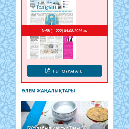
№58 (11222)
04.08.2026 ж.
PDF МҰРАҒАТЫ
ӘЛЕМ ЖАҢАЛЫҚТАРЫ
БҰҰ дабыл қақты: Тағы 50