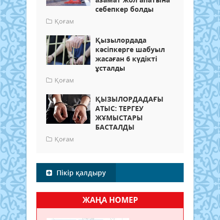
себепкер болды
Қоғам
Қызылордада
кәсіпкерге шабуыл
жасаған 6 күдікті
ұсталды
Қоғам
ҚЫЗЫЛОРДАДАҒЫ
АТЫС: ТЕРГЕУ
ЖҰМЫСТАРЫ
БАСТАЛДЫ
Қоғам
Пікір қалдыру
ЖАҢА НОМЕР