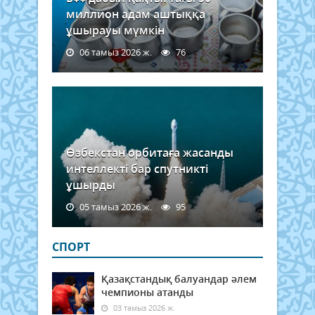
миллион адам аштыққа
ұшырауы мүмкін
06 тамыз 2026 ж.
76
Өзбекстан орбитаға жасанды
интеллекті бар спутникті
ұшырды
05 тамыз 2026 ж.
95
СПОРТ
Қазақстандық балуандар әлем
чемпионы атанды
03 тамыз 2026 ж.