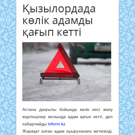
Қызылордада
көлік адамды
қағып кетті
Астана даңғылы бойында көлік иесі жаяу
жүргіншілер жолында адам қағып кетті, деп
хабарлайды
inform.kz
Жарақат алған адам ауыруханаға жеткізілді.