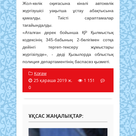
Жол-көлік оқиғасына кінәлі автокөлік
жүргізушісі уақытша ұстау абақтысына
қамалды. Тиісті сараптамалар
тағайындалды.
«Аталған дерек бойынша ҚР Қылмыстық
кодексінің 345-бабының 2-бөлігімен сотқа
дейінгі тергеп-тексеру жұмыстары
жүргізілуде», - деді Қызылорда облыстық
полиция департаментінің баспасөз қызметі.
Қоғам
25 қараша 2019 ж.
1 151
0
ҰҚСАС ЖАҢАЛЫҚТАР: