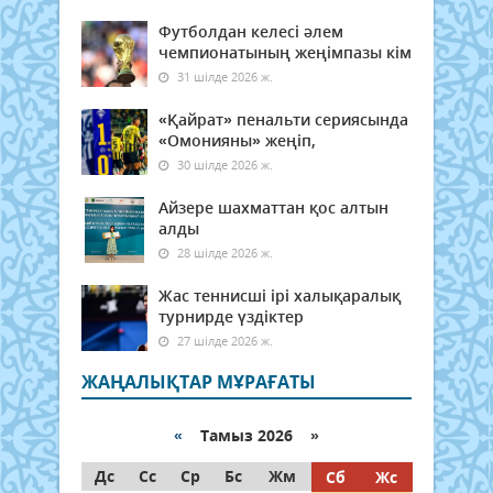
Футболдан келесі әлем
чемпионатының жеңімпазы кім
31 шілде 2026 ж.
«Қайрат» пенальти сериясында
«Омонияны» жеңіп,
30 шілде 2026 ж.
Айзере шахматтан қос алтын
алды
28 шілде 2026 ж.
Жас теннисші ірі халықаралық
турнирде үздіктер
27 шілде 2026 ж.
ЖАҢАЛЫҚТАР МҰРАҒАТЫ
«
Тамыз 2026 »
Дс
Сс
Ср
Бс
Жм
Сб
Жс