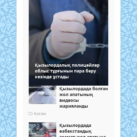
Қызылордалық полицейлер
облыс тұрғынын пара беру
кезінде ұстады
Қызылордада болған
жол апатының
видеосы
жарияланды
Қоғам
Қызылордада
өзбекстандық
азамат жол апатына