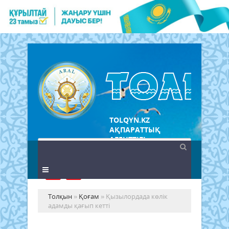
TOLQYN.KZ
АҚПАРАТТЫҚ
АГЕНТТІГІ
Толқын
»
Қоғам
» Қызылордада көлік
адамды қағып кетті