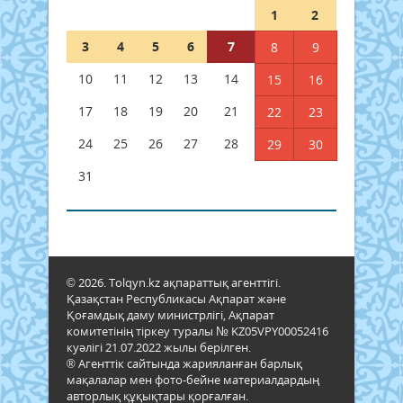
1
2
3
4
5
6
7
8
9
10
11
12
13
14
15
16
17
18
19
20
21
22
23
24
25
26
27
28
29
30
31
© 2026. Tolqyn.kz ақпараттық агенттігі.
Қазақстан Республикасы Ақпарат және
Қоғамдық даму министрлігі, Ақпарат
комитетінің тіркеу туралы № KZ05VPY00052416
куәлігі 21.07.2022 жылы берілген.
® Агенттік сайтында жарияланған барлық
мақалалар мен фото-бейне материалдардың
авторлық құқықтары қорғалған.