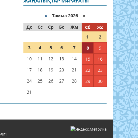
ЖАҢАЛЫҚТАР МҰРАҒАТЫ
«
Тамыз 2026 »
Дс
Сс
Ср
Бс
Жм
Сб
Жс
1
2
3
4
5
6
7
8
9
10
11
12
13
14
15
16
17
18
19
20
21
22
23
24
25
26
27
28
29
30
31
лігі