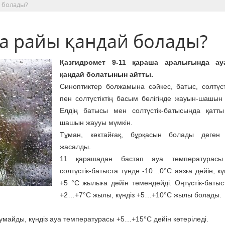
й болады?
уа райы қандай болады?
Қазгидромет 9-11 қараша аралығында а
қандай болатынын айтты.
Синоптиктер болжамына сәйкес, батыс, солтүст
пен солтүстіктің басым бөлігінде жауын-шашын
Елдің батысы мен солтүстік-батысында қатт
шашын жаууы мүмкін.
Тұман, көктайғақ, бұрқасын болады деген
жасалды.
11 қарашадан бастап ауа температурасы
солтүстік-батыста түнде -10…0°C аязға дейін, кү
+5 °C жылыға дейін төмендейді. Оңтүстік-батыс
+2…+7°C жылы, күндіз +5…+10°C жылы болады.
айды, күндіз ауа температурасы +5…+15°C дейін көтеріледі.