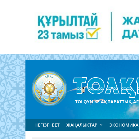
TOLQYN.KZ АҚПАРАТТЫҚ АГ
НЕГІЗГІ БЕТ
ЖАҢАЛЫҚТАР
ЭКОНОМИКА