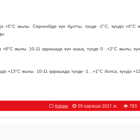
із +5°C жылы. Сәрсенбіде күн бұлтты, түнде -2°C, күндіз +4°C 
ды.
із +8°C жылы. 10-11 қарашада күн ашық, түнде 0…+2°C жылы, күн
ндіз +13°C жылы. 10-11 қарашада түнде -1…+1°C болса, күндіз +
Қоғам
09 қараша 2021 ж.
783