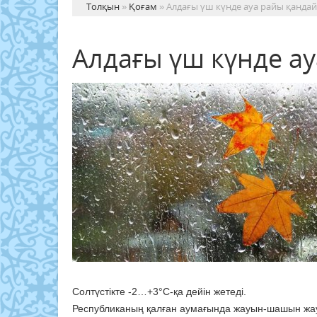
Толқын
»
Қоғам
» Алдағы үш күнде ауа райы қанда
Алдағы үш күнде а
Солтүстікте -2…+3°C-қа дейін жетеді.
Республиканың қалған аумағында жауын-шашын жаум