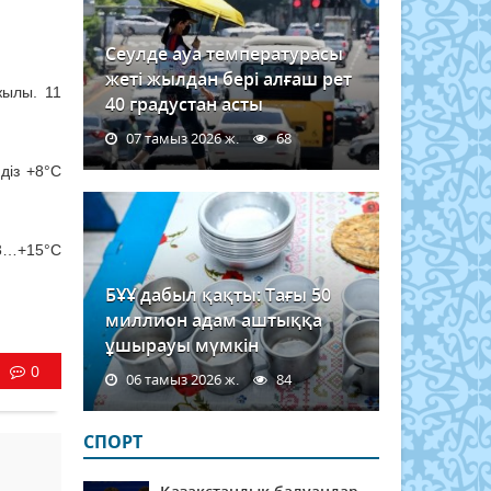
Сеулде ауа температурасы
жеті жылдан бері алғаш рет
жылы. 11
40 градустан асты
07 тамыз 2026 ж.
68
діз +8°C
13…+15°C
БҰҰ дабыл қақты: Тағы 50
миллион адам аштыққа
ұшырауы мүмкін
0
06 тамыз 2026 ж.
84
СПОРТ