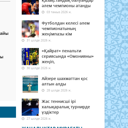
Қазақстандық балуандар
әлем чемпионы атанды
03 тамыз 2026 ж.
Футболдан келесі әлем
чемпионатының
райы
жеңімпазы кім
31 шілде 2026 ж.
«Қайрат» пенальти
сериясында «Омонияны»
йы
жеңіп,
30 шілде 2026 ж.
Айзере шахматтан қос
алтын алды
28 шілде 2026 ж.
Жас теннисші ірі
халықаралық турнирде
үздіктер
27 шілде 2026 ж.