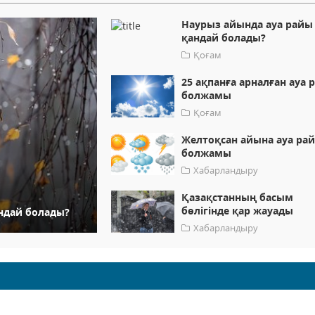
Наурыз айында ауа райы
қандай болады?
Қоғам
25 ақпанға арналған ауа 
болжамы
Қоғам
Желтоқсан айына ауа ра
болжамы
Хабарландыру
Қазақстанның басым
бөлігінде қар жауады
андай болады?
Хабарландыру