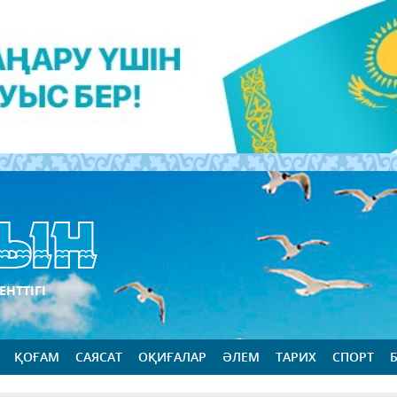
ЕНТТІГІ
ҚОҒАМ
САЯСАТ
ОҚИҒАЛАР
ӘЛЕМ
ТАРИХ
СПОРТ