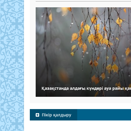
Қазақстанда алдағы күндері ауа райы қ
Пікір қалдыру