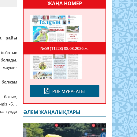
ЖАҢА НОМЕР
уа райы
№59 (11223)
08.08.2026 ж.
ік-батыс
 болады.
ы жауын-
 болжам
PDF МҰРАҒАТЫ
 батыс,
ндіз -5…
та түнде
ӘЛЕМ ЖАҢАЛЫҚТАРЫ