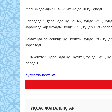
Жел жылдамдығы 15-23 м/с-ке дейін күшейеді.
Елордада 9 қарашада күн ашық, түнде -2°C, күнд
қарашада қар жауады, түнде -1°C, күндіз +3°C бола
Алматыда сейсенбіде күн бұлтты, түнде 0°C, күнд
көрсетеді.
Шымкентте 9 қарашада күн бұлтты, түнде +3°C, кү
болады.
Kyzylorda-news.kz.
ҰҚСАС ЖАҢАЛЫҚТАР: