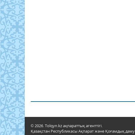
© 2026. Tolqyn.kz ақпараттық агенттігі.
Қазақстан Республикасы Ақпарат және Қоғамдық даму м