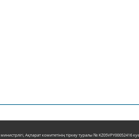
инистрлігі, Ақпарат комитетінің тіркеу туралы № KZ05VPY00052416 куә