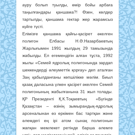
ауру болып туылды, өмір бойы арбаға
таңылғандары қаншама?! Өзен, көлдер
тартылды, қаншама гектар жер жарамсыз
күйге түсті.
Елімізге қаншама қайғы-қасірет әкелген
полигон Елбасы Н.Ә.Назарбаевтың
Жарлығымен 1991 жылдың 29 тамызында
жабылды. Ел егемендігін алған тұста, 1992
жылы «Семей ядролық полигонында зардап
шеккендерді әлеуметтік қорғау» деп аталған
Заң қабылданғаны көпшілікке мәлім. Биыл
қазақ даласына үлкен қасірет әкелген Семей
полигонының жабылғанына 31 жыл толады.
ҚР Президенті Қ.К.Тоқаевтың «Бүгінде
Қазақстан – өзінің зымырандық-ядролық
арсеналынан өз еркімен бас тартқан және
әлемдегі ең ірі атом сынақ полигонын
жапқан мемлекет ретінде барша әлемге
үлгі» деп мәлімдегеніндей, еліміз өз тәуел­сіз­