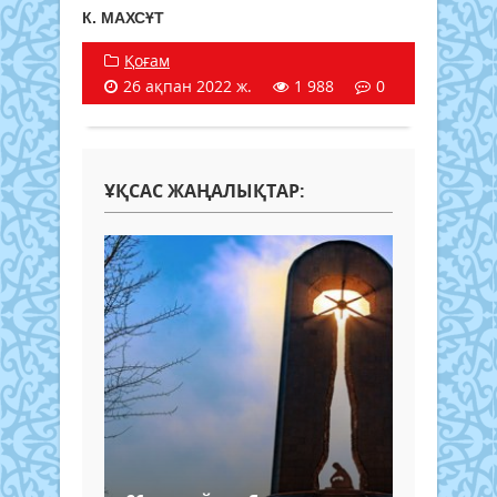
К. МАХСҰТ
Қоғам
26 ақпан 2022 ж.
1 988
0
ҰҚСАС ЖАҢАЛЫҚТАР: