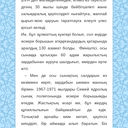
дігінің 30 жылы ішінде бейбітшілікті және
халықаралық қауіпсіздікті нығайтуға, жап­пай
қырып-жою қаруын таратпауға елеулі үлес
қосып келеді.
Иә, бұл зұлматтың куәгері болып, сол өңірде
әскери борышын атқарғандардың қатарында
аралдық 130 азамат болды. Өкініштісі, осы
сынаққа қатысқан 60 адам жарылыстың
зардабынан ауруға шалдығып, өмірден ерте
өтті.
– Мен де осы сынақтың салдарын өз
көзіммен көріп, зардабын шеккен жанның
бірімін. 1967-1971 жылдары Семей ядролық
сынақ полигонында әскери борышымды
өтедім. Жастықтың әсері ме, бұл жердің
құпиялылығын байқамайтын да едік.
Толықтай арнайы киім кигізіп, қауіпсіз
киіндіріп, бір аймаққа алып баратын. Біз