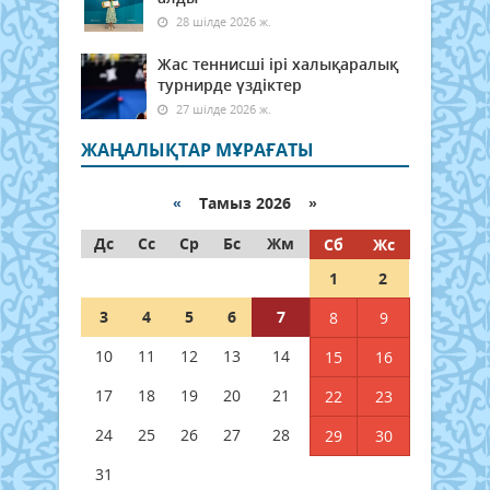
28 шілде 2026 ж.
Жас теннисші ірі халықаралық
турнирде үздіктер
27 шілде 2026 ж.
ЖАҢАЛЫҚТАР МҰРАҒАТЫ
«
Тамыз 2026 »
Дс
Сс
Ср
Бс
Жм
Сб
Жс
1
2
3
4
5
6
7
8
9
10
11
12
13
14
15
16
17
18
19
20
21
22
23
24
25
26
27
28
29
30
31