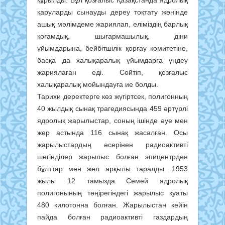
қаруларды сынауды дереу тоқтату жөнінде
ашық мәлімдеме жариялап, еліміздің барлық
қоғамдық, шығармашылық, діни
ұйымдарына, бейбітшілік қорғау комитетіне,
басқа да халықаралық ұйымдарға үндеу
жариялаған еді. Сөйтіп, қозғалыс
халықаралық мойындауға ие болды.
Тарихи деректерге көз жүгіртсек, полигонның
40 жылдық сынақ трагедиясында 459 әртүрлі
ядролық жарылыстар, соның ішінде әуе мен
жер астында 116 сынақ жасалған. Осы
жарылыстардың әсерінен радиоактивті
шөгінділер жарылыс болған эпицентрден
бұлттар мен жел арқылы таралды. 1953
жылы 12 тамызда Семей ядролық
полигонының төңірегіндегі жарылыс қуаты
480 килотонна болған. Жарылыстан кейін
пайда болған радиоактивті газдардың