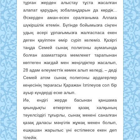
тұрған жерден алыстау тұста жасалған
алапат қарудың зобалаңдарын да көрдік...
Әскерден аман-есен оралғаныма Аллаға
шүкіршілік етемін. Бүгінде бойымызға сіңген
удың әсері ұрпағымызға жалғаспаса екен
деген қауіппен өмір сүріп келеміз. Қазіргі
таңда Семей сынақ полигоны аумағында
болған азаматтарға мемлекет тарапынан
көптеген жағдай мен жеңілдіктер жасалып,
28 адам әлеуметтік көмек алып келеді, – деді
Семей атом сынақ полигоны ардагерлер
кеңесінің төрағасы Қаражан Ізтілеуов сол бір
ауыр күндерді еске алып.
Иә, ендігі жерде басынан қаншама
қиындықты өткерген қазақ халқының
тәуелсіздігі тұғырлы, сынақ мекені саналған
қазақ даласы мәңгілік жұмақ мекен болып,
ешқашан жарылыс үні естілмесе екен деп
тілейік.