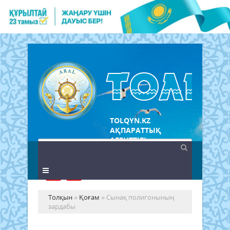
TOLQYN.KZ
АҚПАРАТТЫҚ
АГЕНТТІГІ
Толқын
»
Қоғам
» Сынақ полигонының
зардабы