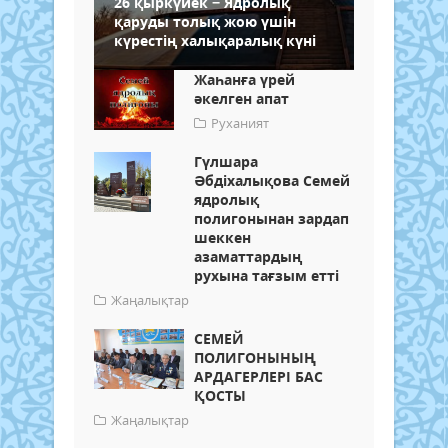
26 қыркүйек − Ядролық
қаруды толық жою үшін
күрестің халықаралық күні
Жаһанға үрей
әкелген апат
Руханият
Гүлшара
Әбдіхалықова Семей
ядролық
полигонынан зардап
шеккен
азаматтардың
рухына тағзым етті
Жаңалықтар
СЕМЕЙ
ПОЛИГОНЫНЫҢ
АРДАГЕРЛЕРІ БАС
ҚОСТЫ
Жаңалықтар