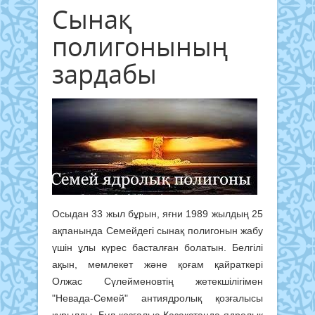
Сынақ
полигонының
зардабы
Осыдан 33 жыл бұрын, яғни 1989 жылдың 25
ақпанында Семейдегі сынақ полигонын жабу
үшін ұлы күрес басталған болатын. Белгілі
ақын, мемлекет және қоғам қайраткері
Олжас Сүлейменовтің жетекшілігімен
"Невада-Семей" антиядролық қозғалысы
құрылды. Бұл қозғалыс Қазақстанда ядролық