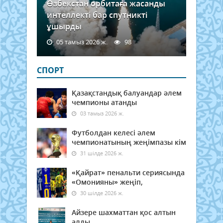
Өзбекстан орбитаға жасанды
интеллекті бар спутникті
ұшырды
05 тамыз 2026 ж.
98
СПОРТ
Қазақстандық балуандар әлем
чемпионы атанды
03 тамыз 2026 ж.
Футболдан келесі әлем
чемпионатының жеңімпазы кім
31 шілде 2026 ж.
«Қайрат» пенальти сериясында
«Омонияны» жеңіп,
30 шілде 2026 ж.
Айзере шахматтан қос алтын
алды