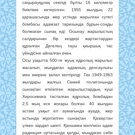
саңырауқұлақ секілді бұлты 16 километр
биіктікке көтерілген. 1955 жылдың 22
қарашасында жер үстінде жарылған сутегі
бомбасы адамзат тарихында бұрын-соңды
болмаған сынақ еді. Осынау жарылыстың
салдарынан бір кездері жартастардан
құралған Дегелең тауы қиыршық тас
үйіндісіне айналған екен.
Осы уақытта 500-ге жуық ядролық жарылыс
жасалып, мыңдаған адамның денсаулығы
мен өміріне залал келтірілді. Тек 1949-1963
жылдары жалғыз Семей полигонында
сынақтан өткізілген жарылыстардың күші
Хиросимаға тасталған ядролық бомбадан
2,5 мың есе жоғары болған. 40 жылдан
астам уақыт ел аумағында ауада, жер
астында жүргізілген сынақтан Қазақстан
үлкен зардап шекті. Қаншама миллион адам
радиация ортасында қалды, мыңдаған сәби