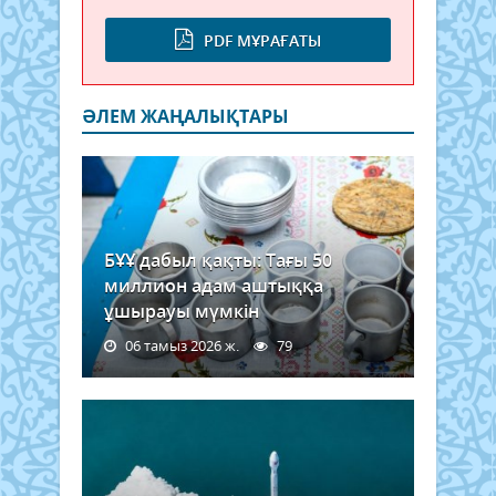
PDF МҰРАҒАТЫ
ӘЛЕМ ЖАҢАЛЫҚТАРЫ
БҰҰ дабыл қақты: Тағы 50
миллион адам аштыққа
ұшырауы мүмкін
06 тамыз 2026 ж.
79