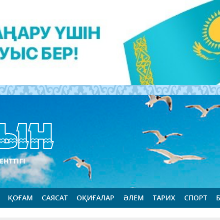
ЕНТТІГІ
ҚОҒАМ
САЯСАТ
ОҚИҒАЛАР
ӘЛЕМ
ТАРИХ
СПОРТ