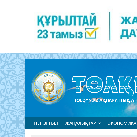
TOLQYN.KZ АҚПАРАТТЫҚ АГ
НЕГІЗГІ БЕТ
ЖАҢАЛЫҚТАР
ЭКОНОМИКА