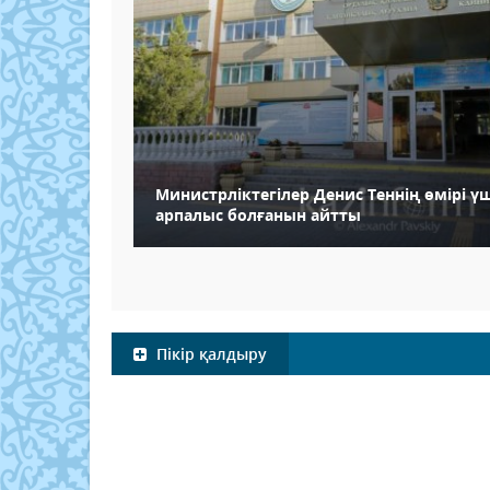
Министрліктегілер Денис Теннің өмірі ү
арпалыс болғанын айтты
Пікір қалдыру