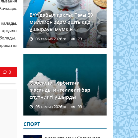
ьвания
ачмарк:
БҰҰ дабыл қақты: Тағы 50
миллион адам аштыққа
қалады.
ұшырауы мүмкін
к арқылы
 болады.
06 тамыз 2026 ж.
73
арақатты
0
Өзбекстан орбитаға
жасанды интеллекті бар
спутникті ұшырды
05 тамыз 2026 ж.
93
СПОРТ