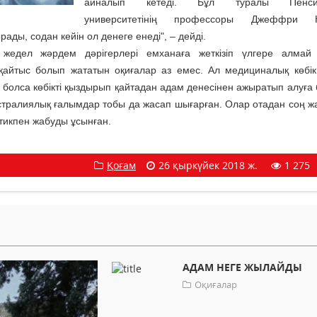
айналып кетеді. Бұл туралы Пенсил
университетінің профессоры Джеффри К
рады, содан кейін ол денеге енеді", – дейді.
жедел жәрдем дәрігерлері емханаға жеткізіп үлгере алмай 
қайтыс болып жататын оқиғалар аз емес. Ал медициналық көбі
т болса көбікті қыздырып қайтадан адам денесінен ажыратып алуға
стралиялық ғалымдар тобы да жасап шығарған. Олар отадан соң ж
тикпен жабуды ұсынған.
Қоғам
26 қыркүйек 2018 ж.
1 275
АДАМ НЕГЕ ЖЫЛАЙДЫ
Оқиғалар