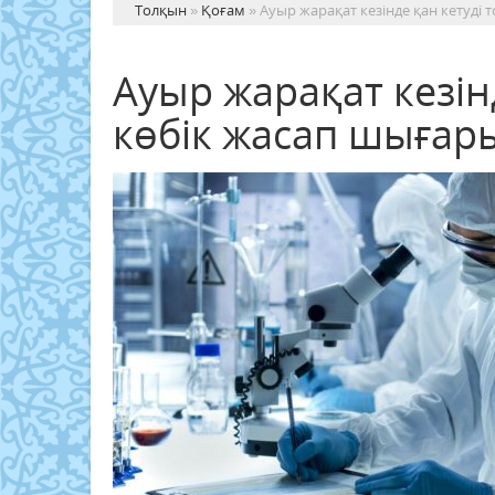
Толқын
»
Қоғам
» Ауыр жарақат кезінде қан кетуді
Ауыр жарақат кезін
көбік жасап шыға