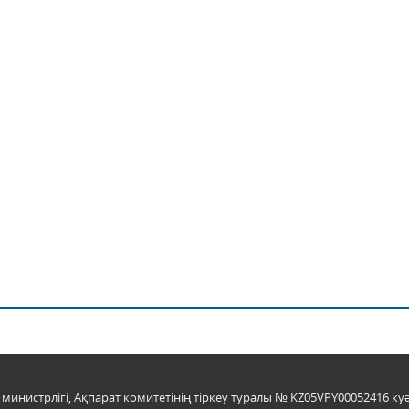
инистрлігі, Ақпарат комитетінің тіркеу туралы № KZ05VPY00052416 куә