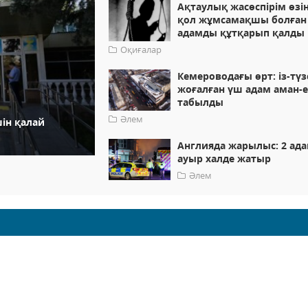
Ақтаулық жасөспірім өзі
қол жұмсамақшы болған
адамды құтқарып қалды
Оқиғалар
Кемероводағы өрт: із-түз
жоғалған үш адам аман-е
табылды
Әлем
шін қалай
Англияда жарылыс: 2 ад
ауыр халде жатыр
Әлем