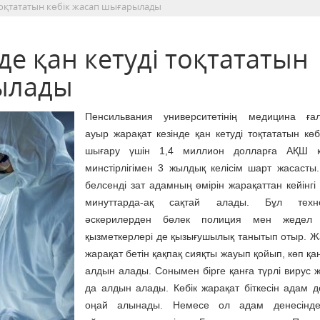
 тоқтататын көбік жасап шығарылады
де қан кетуді тоқтататын
рылады
Пенсильвания университетінің медицина ға
ауыр жарақат кезінде қан кетуді тоқтататын көб
шығару үшін 1,4 миллион долларға АҚШ қ
минстірлігімен 3 жылдық келісім шарт жасасты
белсенді зат адамның өмірін жарақаттан кейінгі
минуттарда-ақ сақтай алады. Бұл техно
әскерилерден бөлек полиция мен жедел
қызметкерлері де қызығушылық танытып отыр. Ж
жарақат бетін қақпақ сияқты жауып қойып, көп қан
алдын алады. Сонымен бірге қанға түрлі вирус 
да алдын алады. Көбік жарақат біткесін адам д
оңай алынады. Немесе ол адам денесінде