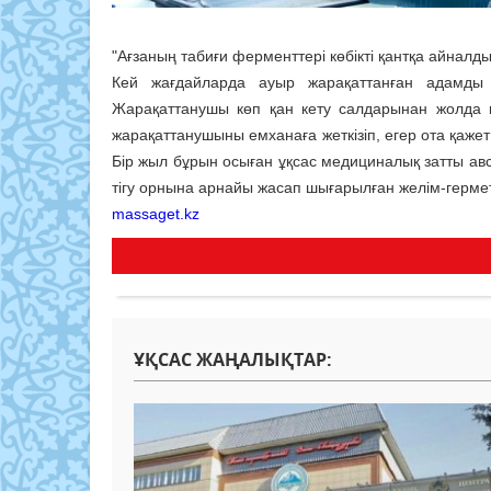
"Ағзаның табиғи ферменттері көбікті қантқа айналды
Кей жағдайларда ауыр жарақаттанған адамды 
Жарақаттанушы көп қан кету салдарынан жолда 
жарақаттанушыны емханаға жеткізіп, егер ота қаже
Бір жыл бұрын осыған ұқсас медициналық затты ав
тігу орнына арнайы жасап шығарылған желім-герме
massaget.kz
ҰҚСАС ЖАҢАЛЫҚТАР: