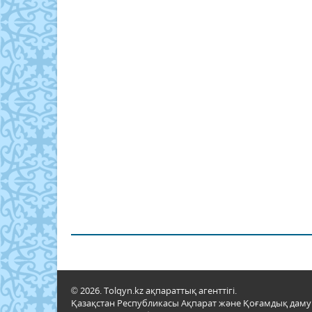
© 2026. Tolqyn.kz ақпараттық агенттігі.
Қазақстан Республикасы Ақпарат және Қоғамдық даму м