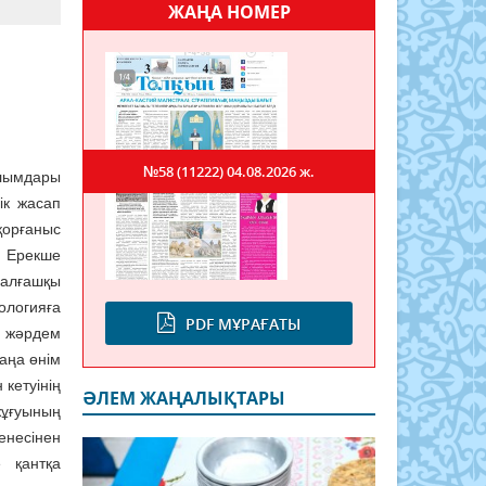
ЖАҢА НОМЕР
№58 (11222)
04.08.2026 ж.
лымдары
ік жасап
орғаныс
. Ерекше
 алғашқы
логияға
PDF МҰРАҒАТЫ
 жәрдем
аңа өнім
 кетуінің
ӘЛЕМ ЖАҢАЛЫҚТАРЫ
жұғуының
енесінен
 қантқа