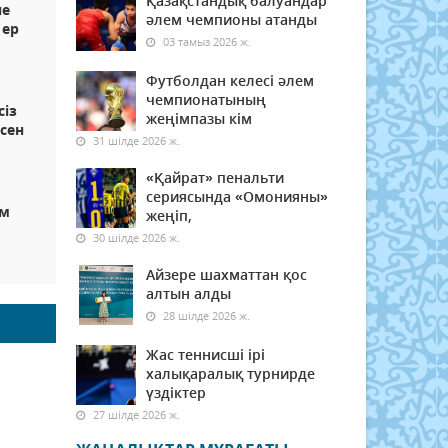
Қазақстандық балуандар
не
әлем чемпионы атанды
 ер
03 тамыз 2026 ж.
Футболдан келесі әлем
чемпионатының
сіз
жеңімпазы кім
сен
31 шілде 2026 ж.
«Қайрат» пенальти
сериясында «Омонияны»
ам
жеңіп,
30 шілде 2026 ж.
Айзере шахматтан қос
алтын алды
28 шілде 2026 ж.
Жас теннисші ірі
халықаралық турнирде
үздіктер
27 шілде 2026 ж.