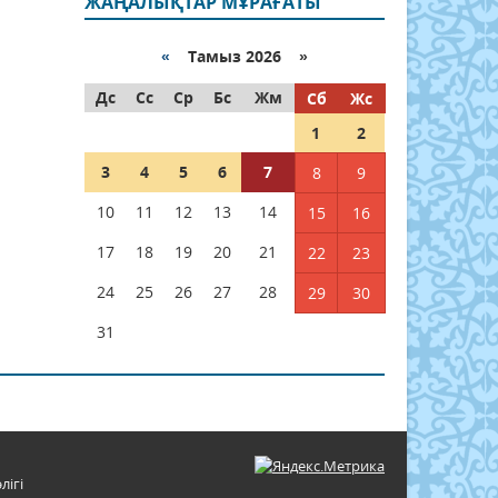
ЖАҢАЛЫҚТАР МҰРАҒАТЫ
«
Тамыз 2026 »
Дс
Сс
Ср
Бс
Жм
Сб
Жс
1
2
3
4
5
6
7
8
9
10
11
12
13
14
15
16
17
18
19
20
21
22
23
24
25
26
27
28
29
30
31
лігі