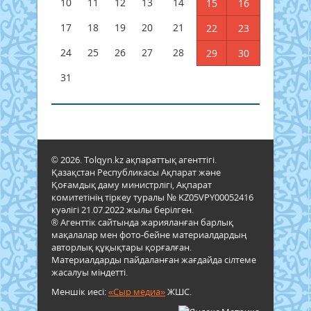
10
11
12
13
14
15
16
17
18
19
20
21
22
23
24
25
26
27
28
29
30
31
© 2026. Tolqyn.kz ақпараттық агенттігі.
Қазақстан Республикасы Ақпарат және
Қоғамдық даму министрлігі, Ақпарат
комитетінің тіркеу туралы № KZ05VPY00052416
куәлігі 21.07.2022 жылы берілген.
® Агенттік сайтында жарияланған барлық
мақалалар мен фото-бейне материалдардың
авторлық құқықтары қорғалған.
Материалдарды пайдаланған жағдайда сілтеме
жасалуы міндетті.
Меншік иесі:
«Сыр медиа»
ЖШС.