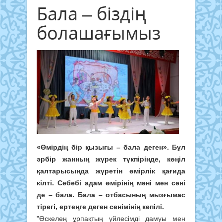
Бала – біздің
болашағымыз
«Өмірдің бір қызығы – бала деген». Бұл
әрбір жанның жүрек түкпірінде, көңіл
қалтарысында жүретін өмірлік қағида
кілті. Себебі адам өмірінің мәні мен сәні
де – бала. Бала – отбасының мызғымас
тірегі, ертеңге деген сенімінің кепілі.
"Өскелең ұрпақтың үйлесімді дамуы мен