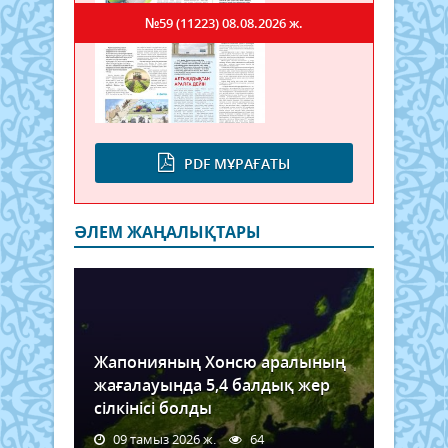
№59 (11223)
08.08.2026 ж.
PDF МҰРАҒАТЫ
ӘЛЕМ ЖАҢАЛЫҚТАРЫ
Жапонияның Хонсю аралының
жағалауында 5,4 балдық жер
сілкінісі болды
09 тамыз 2026 ж.
64