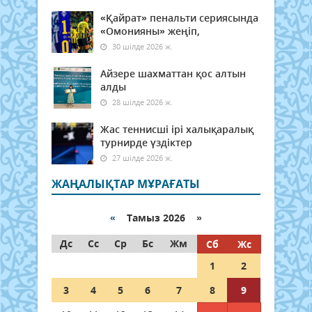
«Қайрат» пенальти сериясында
«Омонияны» жеңіп,
30 шілде 2026 ж.
Айзере шахматтан қос алтын
алды
28 шілде 2026 ж.
Жас теннисші ірі халықаралық
турнирде үздіктер
27 шілде 2026 ж.
ЖАҢАЛЫҚТАР МҰРАҒАТЫ
«
Тамыз 2026 »
Дс
Сс
Ср
Бс
Жм
Сб
Жс
1
2
3
4
5
6
7
8
9