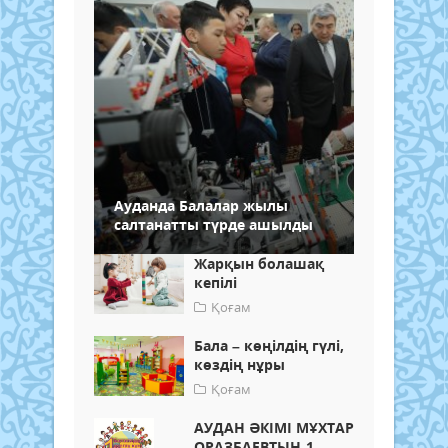
Ауданда Балалар жылы
салтанатты түрде ашылды
Жарқын болашақ
кепілі
Қоғам
Бала – көңілдің гүлі,
көздің нұры
Қоғам
АУДАН ӘКІМІ МҰХТАР
ОРАЗБАЕВТЫҢ 1