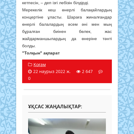
кетпесін, – деп ізгі лебізін білдірді.
Мерекелік кеш өнерлі балақайлардың
концертіне ұласты. Шараға жиналғандар
өнерлі балалардың әсем әні мен мың
бұралған биінен бөлек, жас
жайдарманшылардың да өнеріне тәнті
болды.
"Толқын" ақпарат
Қоғам
22 наурыз 2022 ж.
2 647
0
ҰҚСАС ЖАҢАЛЫҚТАР: