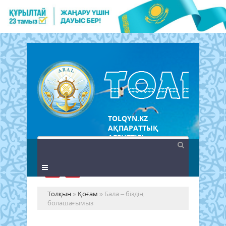
TOLQYN.KZ
АҚПАРАТТЫҚ
АГЕНТТІГІ
Толқын
»
Қоғам
» Бала – біздің
болашағымыз