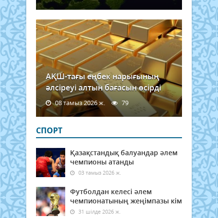
АҚШ-тағы еңбек нарығының
әлсіреуі алтын бағасын өсірді
08 тамыз 2026 ж.
79
СПОРТ
Қазақстандық балуандар әлем
чемпионы атанды
03 тамыз 2026 ж.
Футболдан келесі әлем
чемпионатының жеңімпазы кім
31 шілде 2026 ж.