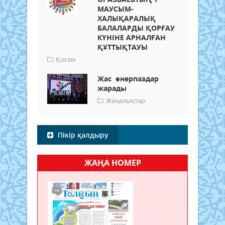
МАУСЫМ-
ХАЛЫҚАРАЛЫҚ
БАЛАЛАРДЫ ҚОРҒАУ
КҮНІНЕ АРНАЛҒАН
ҚҰТТЫҚТАУЫ
Қоғам
Жас өнерпаздар
жарады
Жаңалықтар
Пікір қалдыру
ЖАҢА НОМЕР