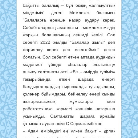
бақытты балалық – бұл біздің жалпыұлттық
міндетіміз" деген Мемлекет басшысы
"Балаларға ерекше назар аудару керек.
Себебі олардың амандығы – мемлекетіміздің
жарқын болашағының сенімді кепілі. Сол
себепті 2022 жылды "Балалар жылы" деп
жариялау керек деп есептеймін" деген
болатын. Сол себепті өткен аптада аудандық
мәдениет үйінде «Балалар жылының»
ашылу салтанаты өтті. «Біз – өмірдің гүліміз»
тақырыбында өткен шарада өнерлі
балдырғандардың тырнақалды туындылары,
қолөнер бұйымдары, бейнелеу өнері сынды
шығармашылық жұмыстары мен
робототехника көрмесі көпшілік назарына
ұсынылды. Салтанатты шараға арнайы
қатысқан аудан әкімі С.Сермағамбетов:
– Адам өміріндегі ең үлкен бақыт – ұрпақ