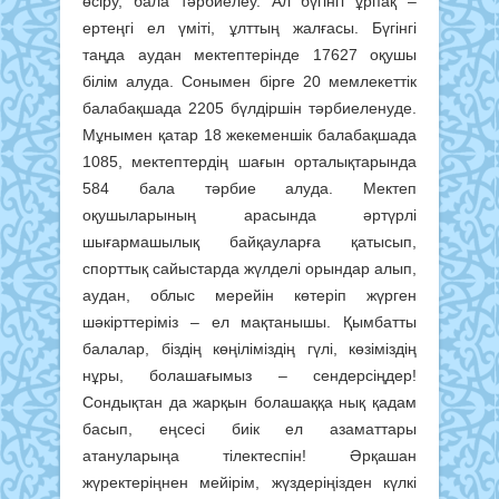
өсіру, бала тәрбиелеу. Ал бүгінгі ұрпақ –
ертеңгі ел үміті, ұлттың жалғасы. Бүгінгі
таңда аудан мектептерінде 17627 оқушы
білім алуда. Сонымен бірге 20 мемлекеттік
балабақшада 2205 бүлдіршін тәрбиеленуде.
Мұнымен қатар 18 жекеменшік балабақшада
1085, мектептердің шағын орталықтарында
584 бала тәрбие алуда. Мектеп
оқушыларының арасында әртүрлі
шығармашылық байқауларға қатысып,
спорттық сайыстарда жүлделі орындар алып,
аудан, облыс мерейін көтеріп жүрген
шәкірттеріміз – ел мақтанышы. Қымбатты
балалар, біздің көңіліміздің гүлі, көзіміздің
нұры, болашағымыз – сендерсіңдер!
Сондықтан да жарқын болашаққа нық қадам
басып, еңсесі биік ел азаматтары
атануларыңа тілектеспін! Әрқашан
жүректеріңнен мейірім, жүздеріңізден күлкі