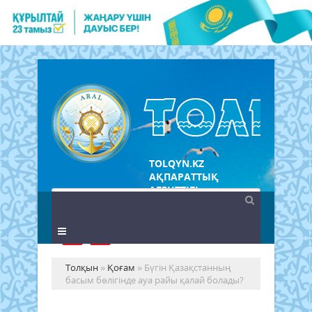
TOLQYN.KZ
АҚПАРАТТЫҚ
АГЕНТТІГІ
Толқын
»
Қоғам
» Бүгін Қазақстанның
басым бөлігінде ауа райы қалай болады?