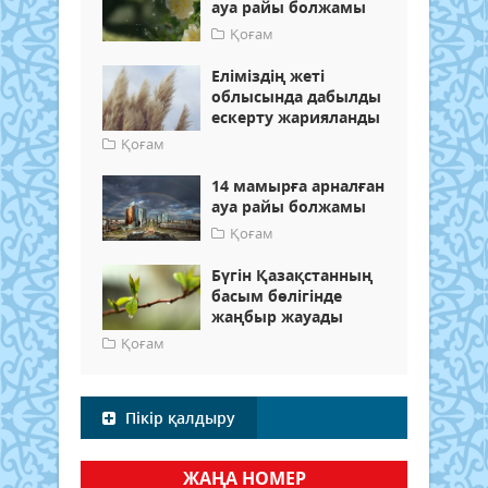
ауа райы болжамы
Қоғам
Еліміздің жеті
облысында дабылды
ескерту жарияланды
Қоғам
14 мамырға арналған
ауа райы болжамы
Қоғам
Бүгін Қазақстанның
басым бөлігінде
жаңбыр жауады
Қоғам
Пікір қалдыру
ЖАҢА НОМЕР