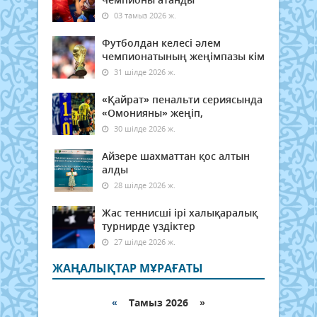
03 тамыз 2026 ж.
Футболдан келесі әлем
чемпионатының жеңімпазы кім
31 шілде 2026 ж.
«Қайрат» пенальти сериясында
«Омонияны» жеңіп,
30 шілде 2026 ж.
Айзере шахматтан қос алтын
алды
28 шілде 2026 ж.
Жас теннисші ірі халықаралық
турнирде үздіктер
27 шілде 2026 ж.
ЖАҢАЛЫҚТАР МҰРАҒАТЫ
«
Тамыз 2026 »