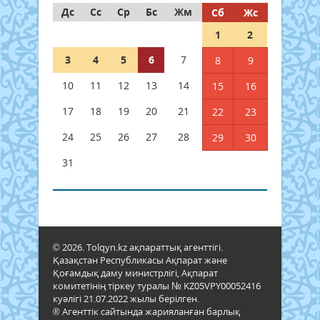
Дс
Сс
Ср
Бс
Жм
Сб
Жс
1
2
3
4
5
6
7
8
9
10
11
12
13
14
15
16
17
18
19
20
21
22
23
24
25
26
27
28
29
30
31
© 2026. Tolqyn.kz ақпараттық агенттігі.
Қазақстан Республикасы Ақпарат және
Қоғамдық даму министрлігі, Ақпарат
комитетінің тіркеу туралы № KZ05VPY00052416
куәлігі 21.07.2022 жылы берілген.
® Агенттік сайтында жарияланған барлық