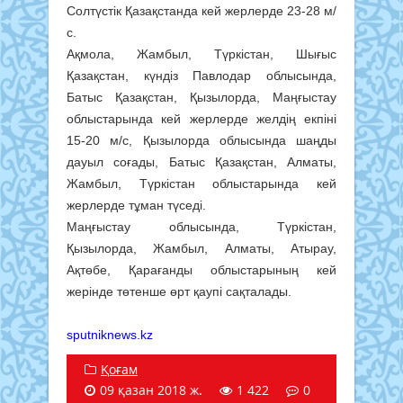
Солтүстік Қазақстанда кей жерлерде 23-28 м/
с.
Ақмола, Жамбыл, Түркістан, Шығыс
Қазақстан, күндіз Павлодар облысында,
Батыс Қазақстан, Қызылорда, Маңғыстау
облыстарында кей жерлерде желдің екпіні
15-20 м/с, Қызылорда облысында шаңды
дауыл соғады, Батыс Қазақстан, Алматы,
Жамбыл, Түркістан облыстарында кей
жерлерде тұман түседі.
Маңғыстау облысында, Түркістан,
Қызылорда, Жамбыл, Алматы, Атырау,
Ақтөбе, Қарағанды облыстарының кей
жерінде төтенше өрт қаупі сақталады.
sputniknews.kz
Қоғам
09 қазан 2018 ж.
1 422
0