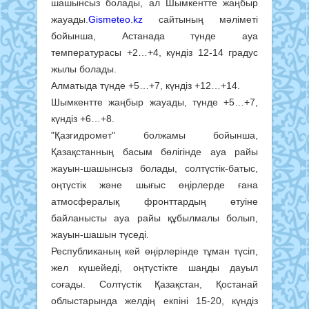
шашынсыз болады, ал Шымкентте жаңбыр
жауады.
Gismeteo.kz
сайтының мәліметі
бойынша, Астанада түнде ауа
температурасы +2…+4, күндіз 12-14 градус
жылы болады.
Алматыда түнде +5…+7, күндіз +12…+14.
Шымкентте жаңбыр жауады, түнде +5…+7,
күндіз +6…+8.
"Қазгидромет" болжамы бойынша,
Қазақстанның басым бөлігінде ауа райы
жауын-шашынсыз болады, солтүстік-батыс,
оңтүстік және шығыс өңірлерде ғана
атмосфералық фронттардың өтуіне
байланысты ауа райы құбылмалы болып,
жауын-шашын түседі.
Республиканың кей өңірлерінде тұман түсіп,
жел күшейеді, оңтүстікте шаңды дауыл
соғады. Солтүстік Қазақстан, Қостанай
облыстарында желдің екпіні 15-20, күндіз