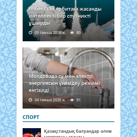
Өзбекстан орбитаға жасанды
интеллекті бар спутникті
ұшырды
05 тамыз 2026 ж.
80
Молдовада су мен электр
энергиясын үнемдеу режимі
енгізілді
04 тамыз 2026 ж.
91
СПОРТ
Қазақстандық балуандар әлем
чемпионы атанды