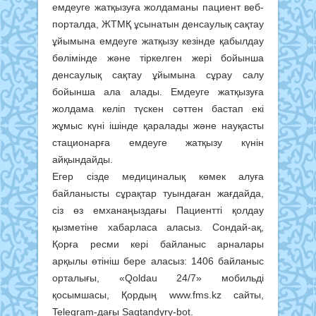
емдеуге жатқызуға жолдаманы пациент веб-
порталда, ЖТМҚ ұсынатын денсаулық сақтау
ұйымына емдеуге жатқызу кезінде қабылдау
бөлімінде және тіркелген жері бойынша
денсаулық сақтау ұйымына сұрау салу
бойынша ала алады. Емдеуге жатқызуға
жолдама келіп түскен сәттен бастап екі
жұмыс күні ішінде қаралады және науқасты
стационарға емдеуге жатқызу күнін
айқындайды.
Егер сізде медициналық көмек алуға
байланысты сұрақтар туындаған жағдайда,
сіз өз емханаңыздағы Пациентті қолдау
қызметіне хабарласа аласыз. Сондай-ақ,
Қорға ресми кері байланыс арналары
арқылы өтініш бере аласыз: 1406 байланыс
орталығы, «Qoldau 24/7» мобильді
қосымшасы, Қордың www.fms.kz сайты,
Telegram-дағы Saqtandyry-bot.