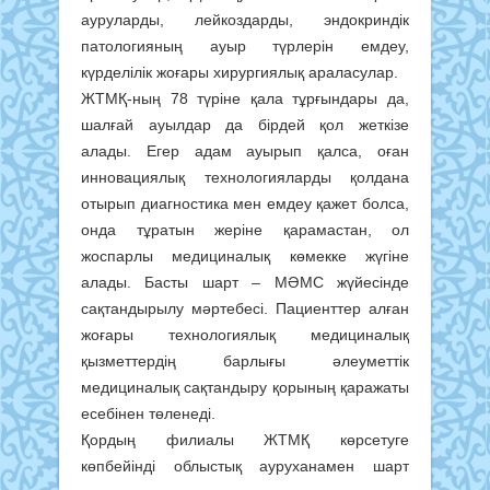
ауруларды, лейкоздарды, эндокриндік
патологияның ауыр түрлерін емдеу,
күрделілік жоғары хирургиялық араласулар.
ЖТМҚ-ның 78 түріне қала тұрғындары да,
шалғай ауылдар да бірдей қол жеткізе
алады. Егер адам ауырып қалса, оған
инновациялық технологияларды қолдана
отырып диагностика мен емдеу қажет болса,
онда тұратын жеріне қарамастан, ол
жоспарлы медициналық көмекке жүгіне
алады. Басты шарт – МӘМС жүйесінде
сақтандырылу мәртебесі. Пациенттер алған
жоғары технологиялық медициналық
қызметтердің барлығы әлеуметтік
медициналық сақтандыру қорының қаражаты
есебінен төленеді.
Қордың филиалы ЖТМҚ көрсетуге
көпбейінді облыстық ауруханамен шарт