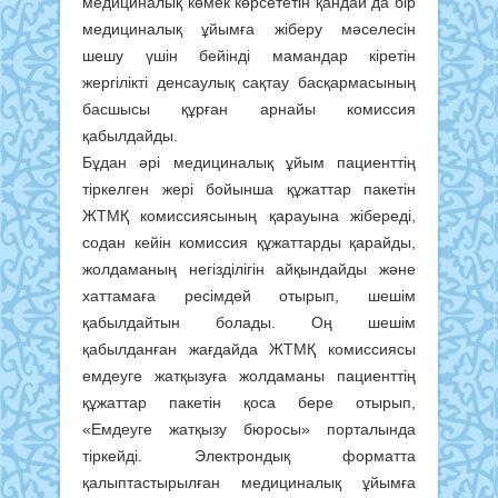
медициналық көмек көрсететін қандай да бір
медициналық ұйымға жіберу мәселесін
шешу үшін бейінді мамандар кіретін
жергілікті денсаулық сақтау басқармасының
басшысы құрған арнайы комиссия
қабылдайды.
Бұдан әрі медициналық ұйым пациенттің
тіркелген жері бойынша құжаттар пакетін
ЖТМҚ комиссиясының қарауына жібереді,
содан кейін комиссия құжаттарды қарайды,
жолдаманың негізділігін айқындайды және
хаттамаға ресімдей отырып, шешім
қабылдайтын болады. Оң шешім
қабылданған жағдайда ЖТМҚ комиссиясы
емдеуге жатқызуға жолдаманы пациенттің
құжаттар пакетін қоса бере отырып,
«Емдеуге жатқызу бюросы» порталында
тіркейді. Электрондық форматта
қалыптастырылған медициналық ұйымға