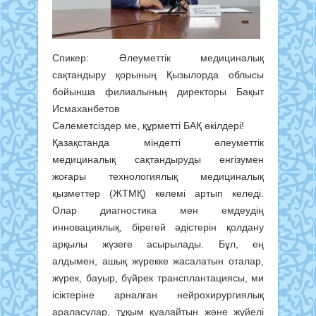
Спикер: Әлеуметтік медициналық
сақтандыру қорының Қызылорда облысы
бойынша филиалының директоры Бақыт
Исмаханбетов
Сәлеметсіздер ме, құрметті БАҚ өкілдері!
Қазақстанда міндетті әлеуметтік
медициналық сақтандыруды енгізумен
жоғары технологиялық медициналық
қызметтер (ЖТМҚ) көлемі артып келеді.
Олар диагностика мен емдеудің
инновациялық, бірегей әдістерін қолдану
арқылы жүзеге асырылады. Бұл, ең
алдымен, ашық жүрекке жасалатын оталар,
жүрек, бауыр, бүйрек трансплантациясы, ми
ісіктеріне арналған нейрохирургиялық
араласулар, тұқым қуалайтын және жүйелі