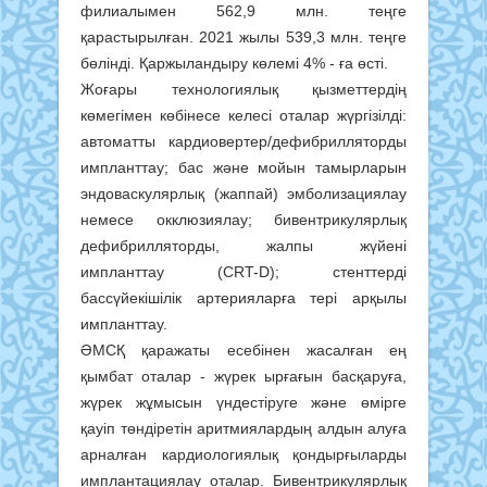
филиалымен 562,9 млн. теңге
қарастырылған. 2021 жылы 539,3 млн. теңге
бөлінді. Қаржыландыру көлемі 4% - ға өсті.
Жоғары технологиялық қызметтердің
көмегімен көбінесе келесі оталар жүргізілді:
автоматты кардиовертер/дефибрилляторды
импланттау; бас және мойын тамырларын
эндоваскулярлық (жаппай) эмболизациялау
немесе окклюзиялау; бивентрикулярлық
дефибрилляторды, жалпы жүйені
импланттау (CRT-D); стенттерді
бассүйекішілік артерияларға тері арқылы
импланттау.
ӘМСҚ қаражаты есебінен жасалған ең
қымбат оталар - жүрек ырғағын басқаруға,
жүрек жұмысын үндестіруге және өмірге
қауіп төндіретін аритмиялардың алдын алуға
арналған кардиологиялық қондырғыларды
имплантациялау оталар. Бивентрикулярлық