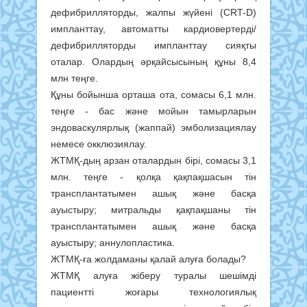
дефибрилляторды, жалпы жүйені (CRT-D)
импланттау, автоматты кардиовертерді/
дефибрилляторды импланттау сияқты
оталар. Олардың әрқайсысының құны 8,4
млн теңге.
Құны бойынша орташа ота, сомасы 6,1 млн.
теңге - бас және мойын тамырларын
эндоваскулярлық (жаппай) эмболизациялау
немесе окклюзиялау.
ЖТМҚ-дың арзан оталардын бірі, сомасы 3,1
млн. теңге - қолқа қақпақшасын тін
трансплантатымен ашық және басқа
ауыстыру; митральды қақпақшаны тін
трансплантатымен ашық және басқа
ауыстыру; аннулопластика.
ЖТМҚ-ға жолдаманы қалай алуға болады?
ЖТМҚ алуға жіберу туралы шешімді
пациентті жоғары технологиялық