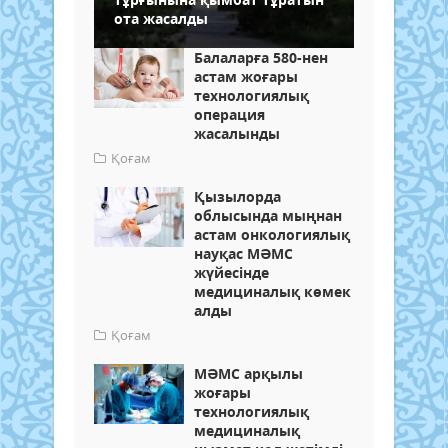
ота жасалды
Балаларға 580-нен
астам жоғары
технологиялық
операция
жасалынды
Қоғам
Қызылорда
облысында мыңнан
астам онкологиялық
науқас МӘМС
жүйесінде
медициналық көмек
алды
Қоғам
МӘМС арқылы
жоғары
технологиялық
медициналық