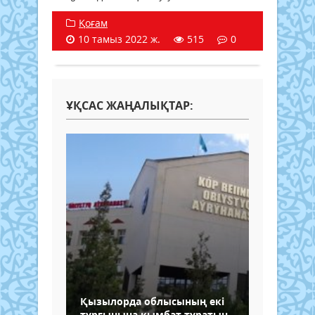
Қоғам
10 тамыз 2022 ж.
515
0
ҰҚСАС ЖАҢАЛЫҚТАР:
Қызылорда облысының екі
тұрғынына қымбат тұратын