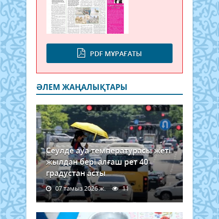
PDF МҰРАҒАТЫ
ӘЛЕМ ЖАҢАЛЫҚТАРЫ
Сеулде ауа температурасы жеті
жылдан бері алғаш рет 40
градустан асты
07 тамыз 2026 ж.
11