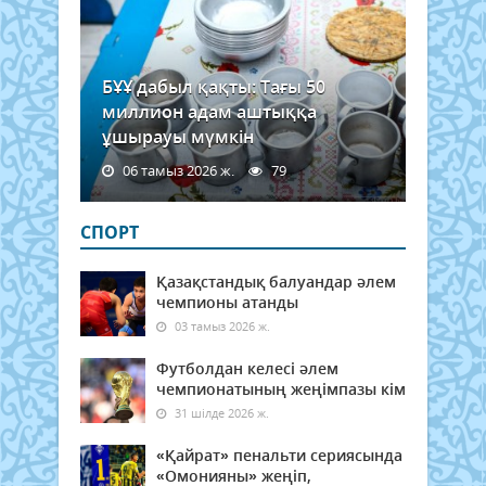
БҰҰ дабыл қақты: Тағы 50
миллион адам аштыққа
ұшырауы мүмкін
06 тамыз 2026 ж.
79
СПОРТ
Қазақстандық балуандар әлем
чемпионы атанды
03 тамыз 2026 ж.
Футболдан келесі әлем
чемпионатының жеңімпазы кім
31 шілде 2026 ж.
«Қайрат» пенальти сериясында
«Омонияны» жеңіп,