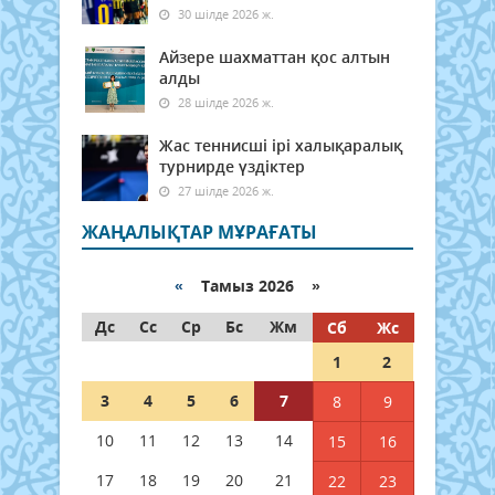
30 шілде 2026 ж.
Айзере шахматтан қос алтын
алды
28 шілде 2026 ж.
Жас теннисші ірі халықаралық
турнирде үздіктер
27 шілде 2026 ж.
ЖАҢАЛЫҚТАР МҰРАҒАТЫ
«
Тамыз 2026 »
Дс
Сс
Ср
Бс
Жм
Сб
Жс
1
2
3
4
5
6
7
8
9
10
11
12
13
14
15
16
17
18
19
20
21
22
23