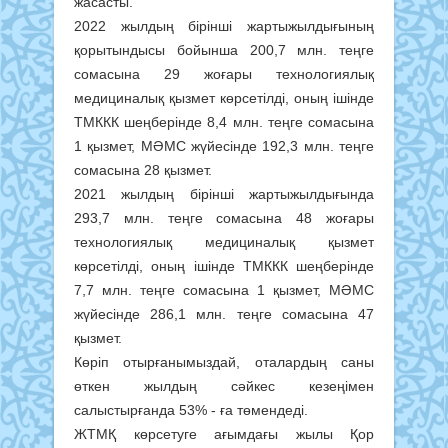
жасасты.
2022 жылдың бірінші жартыжылдығының
қорытындысы бойынша 200,7 млн. теңге
сомасына 29 жоғары технологиялық
медициналық қызмет көрсетілді, оның ішінде
ТМККК шеңберінде 8,4 млн. теңге сомасына
1 қызмет, МӘМС жүйесінде 192,3 млн. теңге
сомасына 28 қызмет.
2021 жылдың бірінші жартыжылдығында
293,7 млн. теңге сомасына 48 жоғары
технологиялық медициналық қызмет
көрсетілді, оның ішінде ТМККК шеңберінде
7,7 млн. теңге сомасына 1 қызмет, МӘМС
жүйесінде 286,1 млн. теңге сомасына 47
қызмет.
Көріп отырғанымыздай, оталардың саны
өткен жылдың сәйкес кезеңімен
салыстырғанда 53% - ға төмендеді.
ЖТМҚ көрсетуге ағымдағы жылы Қор