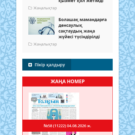
қызмет қол жетімді
Жаңалықтар
Болашақ мамандарға
денсаулық
сақтаудың жаңа
жүйесі түсіндірілді
Жаңалықтар
Пікір қалдыру
ЖАҢА НОМЕР
№58 (11222)
04.08.2026 ж.