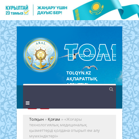
TOLQYN.KZ
АҚПАРАТТЫҚ
АГЕНТТІГІ
Толқын
»
Қоғам
» «Жоғары
технологиялық медициналық
қызметтерді қолдана отырып ем алу
мүмкіндіктері»