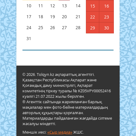
10
11
12
13
14
15
16
17
18
19
20
21
22
23
24
25
26
27
28
29
30
31
© 2026. Tolqyn.kz ақпараттық агенттігі.
Қазақстан Республикасы Ақпарат және
Қоғамдық даму министрлігі, Ақпарат
комитетінің тіркеу туралы № KZ05VPY00052416
куәлігі 21.07.2022 жылы берілген.
® Агенттік сайтында жарияланған барлық
мақалалар мен фото-бейне материалдардың
авторлық құқықтары қорғалған.
Материалдарды пайдаланған жағдайда сілтеме
жасалуы міндетті.
Меншік иесі:
«Сыр медиа»
ЖШС.