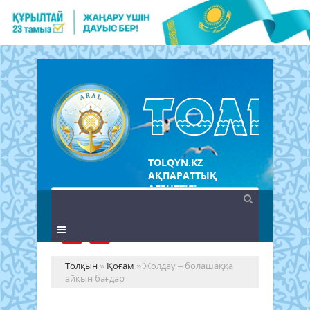
TOLQYN.KZ
АҚПАРАТТЫҚ
АГЕНТТІГІ
Толқын
»
Қоғам
» Жолдау – болашаққа
айқын бағдар