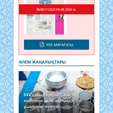
№58 (11222)
04.08.2026 ж.
PDF МҰРАҒАТЫ
ӘЛЕМ ЖАҢАЛЫҚТАРЫ
БҰҰ дабыл қақты: Тағы 50
миллион адам аштыққа
ұшырауы мүмкін