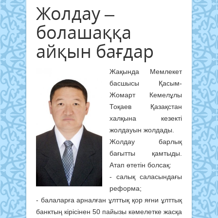
Жолдау –
болашаққа
айқын бағдар
Жақында Мемлекет
басшысы Қасым-
Жомарт Кемелұлы
Тоқаев Қазақстан
халқына кезекті
жолдауын жолдады.
Жолдау барлық
бағытты қамтыды.
Атап өтетін болсақ:
- салық саласындағы
реформа;
- балаларға арналған ұлттық қор яғни ұлттық
банктың кірісінен 50 пайызы кәмелетке жасқа