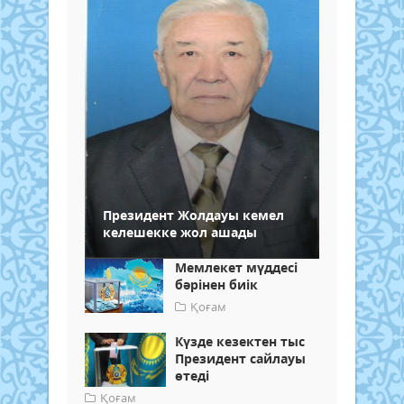
Президент Жолдауы кемел
келешекке жол ашады
Мемлекет мүддесі
бәрінен биік
Қоғам
Күзде кезектен тыс
Президент сайлауы
өтеді
Қоғам