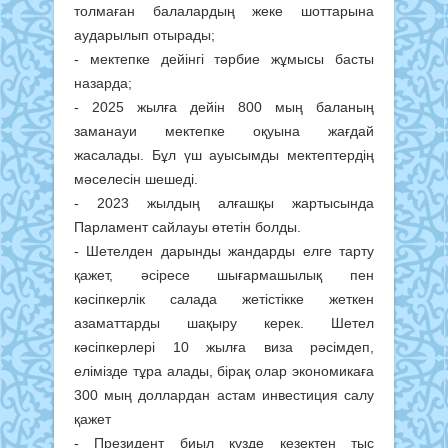
толмаған балалардың жеке шоттарына
аударылып отырады;
- мектепке дейінгі тәрбие жұмысы басты
назарда;
- 2025 жылға дейін 800 мың баланың
заманауи мектепке оқуына жағдай
жасалады. Бұл үш ауысымды мектептердің
мәселесін шешеді.
- 2023 жылдың алғашқы жартысында
Парламент сайлауы өтетін болды.
- Шетелден дарынды жандарды елге тарту
қажет, әсіресе шығармашылық пен
кәсіпкерлік салада жетістікке жеткен
азаматтарды шақыру керек. Шетел
кәсіпкерлері 10 жылға виза рәсімдеп,
елімізде тұра алады, бірақ олар экономикаға
300 мың доллардан астам инвестиция салу
қажет
- Президент биыл күзде кезектен тыс