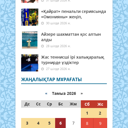
31 шілде 2026 ж.
«Қайрат» пенальти сериясында
«Омонияны» жеңіп,
30 шілде 2026 ж.
Айзере шахматтан қос алтын
алды
28 шілде 2026 ж.
Жас теннисші ірі халықаралық
турнирде үздіктер
27 шілде 2026 ж.
ЖАҢАЛЫҚТАР МҰРАҒАТЫ
«
Тамыз 2026 »
Дс
Сс
Ср
Бс
Жм
Сб
Жс
1
2
3
4
5
6
7
8
9