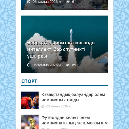
06 тамыз 2026 ж.
61
Өзбекстан орбитаға жасанды
интеллекті бар спутникті
ұшырды
05 тамыз 2026 ж.
85
СПОРТ
Қазақстандық балуандар әлем
чемпионы атанды
03 тамыз 2026 ж.
Футболдан келесі әлем
чемпионатының жеңімпазы кім