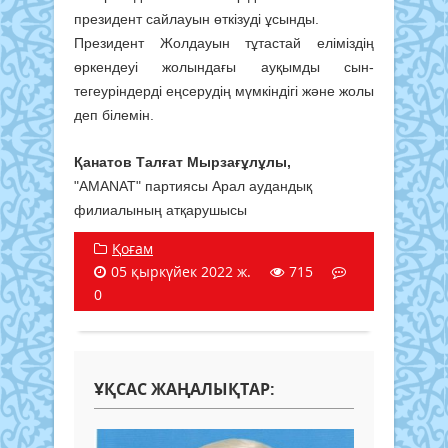
президент сайлауын өткізуді ұсынды.
Президент Жолдауын тұтастай еліміздің
өркендеуі жолындағы ауқымды сын-
тегеуріндерді еңсерудің мүмкіндігі және жолы
деп білемін.
Қанатов Талғат Мырзағұлұлы,
"AMANAT" партиясы Арал аудандық
филиалының атқарушысы
Қоғам
05 қыркүйек 2022 ж.
715
0
ҰҚСАС ЖАҢАЛЫҚТАР: