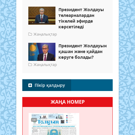
Президент Жолдауы
телеарналардан
тікелей эфирде
көрсетіледі
Жаңалықтар
Президент Жолдауын
қашан және қайдан
көруге болады?
Жаңалықтар
Пікір қалдыру
ЖАҢА НОМЕР