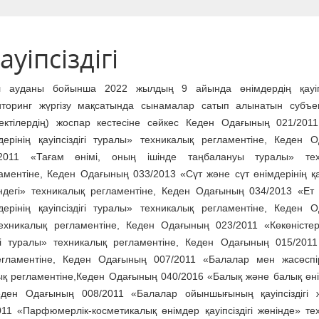
уіпсіздігі
л ауданы бойынша 2022 жылдың 9 айында өнімдердің қауіпсі
торинг жүргізу мақсатында сынамалар сатып алынатын субъек
ектілердің) жоспар кестесіне сәйкес Кеден Одағының 021/201
дерінің қауіпсіздігі туралы» техникалық регламентіне, Кеден 
/2011 «Тағам өнімі, оның ішінде таңбалануы туралы» тех
аментіне, Кеден Одағының 033/2013 «Сүт және сүт өнімдерінің қауі
ндегі» техникалық регламентіне, Кеден Одағының 034/2013 «Ет
дерінің қауіпсіздігі туралы» техникалық регламентіне, Кеден 
 техникалық регламентіне, Кеден Одағының 023/2011 «Көкөністер
ігі туралы» техникалық регламентіне, Кеден Одағының 015/2011
регламентіне, Кеден Одағының 007/2011 «Балалар мен жасөспі
алық регламентіне,Кеден Одағының 040/2016 «Балық және балық өні
 Кеден Одағының 008/2011 «Балалар ойыншығының қауіпсіздігі 
11 «Парфюмерлік-косметикалық өнімдер қауіпсіздігі жөнінде» те