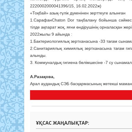
2220002000041396/15, 16.02.2022ж)
«Тоқбай» азық-түлік дүкенінен зерттеуге алынған
1.СарафанChaton Dor таңбалану бойынша сәйкес 
тілде ақпарат жоқ, яғни өндірушінің орналасқан жері,
2022жылы 9 айында :
1.Бактериологиялық зертханасына -33 тағам сына
2.Санитариялық химиялық зертханасына тағам ги
алынды.
3. Коммуналдық гигиена бөлімшесіне -7 су сынама
А.Разақова,
Арал аудандық СЭБ басқармасының жетекші мама
ҰҚСАС ЖАҢАЛЫҚТАР: