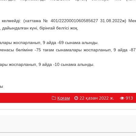
келмейді: (хаттама № 401/2220001060585627 31.08.2022ж) Мем
 дайындалған күні, бірінғай белгісі жоқ.
малары жоспарланып, 9 айда -69 сынама алынды.
гиенасы бөліміне -75 тағам сынамалары жоспарланып, 9 айда -8
лары жоспарланып, 9 айда -10 сынама алынды.
ны
Қоғам
22 қазан 2022 ж.
913