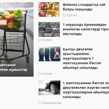
Өнімнің стандартқа сай
болуы маңызды
Қоғам
1 наурызда Армениядан
әкелінген көліктерді тірк
аяқталады
Қоғам
Қысқы дөңгелек
ауыстырмаған
жүргізушілерге 1
желтоқсаннан бастап
ониторинг
айыппұл салынады
лған жұмыстар
Қоғам
1 желтоқсаннан бастап ж
дөңгелекпен жүрген көлі
жүргізушілеріне айыппұ
салынады
Жаңалықтар