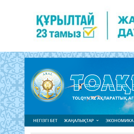
TOLQYN.KZ АҚПАРАТТЫҚ АГ
НЕГІЗГІ БЕТ
ЖАҢАЛЫҚТАР
ЭКОНОМИКА