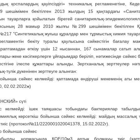
ық қоспалардың қауіпсіздігі» техникалық регламенетіне, Кед
ешімімен бекітілген 2013 жылдың 15 қаңтардағы «Санита
тын тауарларға қойылатын бірегей санитариялық-эпидемиология
иясының 28 мамыр 2010 жылғы №299 шешімімен бекітілген Қа
ы №217 "Синтетикалық жуғыш құралдар мен тұрмыстық химия тауа
 регламентін бекіту туралы қаулысына сәйкестігін бағалау ма
раптамадан өткізу үшін 12 нысаннан, 167 сынамалар сатып ал
лары-жеке кәсіпкерлерге ұйғарымдар беріліп, нәтижесінде сәйкес 
стігіне ілеспе құжаттары алынды. Зертханалық зерттеулер нәт
ық-түлік дүкенінен зерттеуге алынған:
ойынша сәйкес келмейді: қаптамада өндіруші мекеменің аты мек
, 02.02.2022ж)
ЕНСКИЙ» сүті
с келмейді: ішек таяқшасы тобындағы бактериялар табылды(
имиялық көрсеткіш бойынша сәйкес келмейді: майдың массалық ү
тиіс (протокол№11/2220001020041378, 15.02.2022г).
ер бойынша сәйкес
табылды, нормасында КОЕ/10м3 артық болмауы тиіс (ха