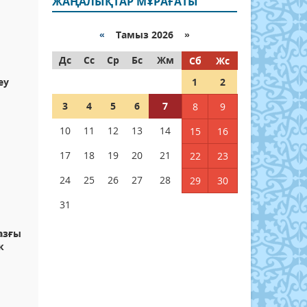
ЖАҢАЛЫҚТАР МҰРАҒАТЫ
«
Тамыз 2026 »
Дс
Сс
Ср
Бс
Жм
Сб
Жс
еу
1
2
3
4
5
6
7
8
9
10
11
12
13
14
15
16
17
18
19
20
21
22
23
24
25
26
27
28
29
30
31
азғы
к
л