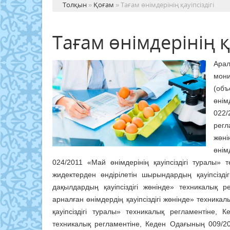
Толқын
»
Қоғам
» Тағам өнімдерінің қауіпсіздігі
Тағам өнімдерінің қа
Ара
мони
(объ
өнім
022
регл
жөні
өнім
024/2011 «Май өнімдерінің қауіпсіздігі туралы»
жидектерден өндірілетін шырындардың қауіпсізд
дақылдардың қауіпсіздігі жөнінде» техникалық 
арналған өнімдердің қауіпсіздігі жөнінде» техник
қауіпсіздігі туралы» техникалық регламентіне,
техникалық регламентіне, Кеден Одағының 009/20