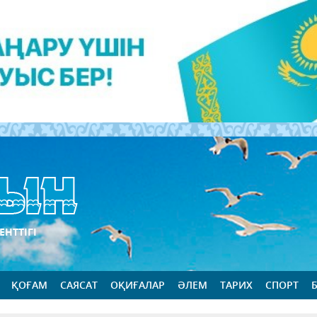
ЕНТТІГІ
ҚОҒАМ
САЯСАТ
ОҚИҒАЛАР
ӘЛЕМ
ТАРИХ
СПОРТ