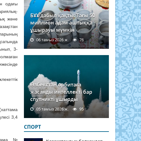
ен одағы
риялық-
БҰҰ дабыл қақты: Тағы 50
лық және
миллион адам аштыққа
зақстан
ұшырауы мүмкін
рларының
06 тамыз 2026 ж.
76
қсатында
ынып, 3-
болмаған
ижесінде
лекеттік
Өзбекстан орбитаға
жасанды интеллекті бар
спутникті ұшырды
05 тамыз 2026 ж.
95
хаттама
лесі 3,4
СПОРТ
ттама №