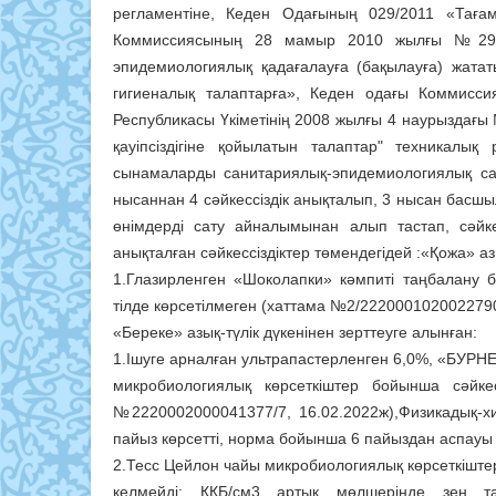
регламентіне, Кеден Одағының 029/2011 «Тағамд
Коммиссиясының 28 мамыр 2010 жылғы №299 ш
эпидемиологиялық қадағалауға (бақылауға) жата
гигиеналық талаптарға», Кеден одағы Коммисс
Республикасы Үкіметінің 2008 жылғы 4 наурыздағ
қауіпсіздігіне қойылатын талаптар" техникалық
сынамаларды санитариялық-эпидемиологиялық са
нысаннан 4 сәйкессіздік анықталып, 3 нысан басшы
өнімдерді сату айналымынан алып тастап, сәйке
анықталған сәйкессіздіктер төмендегідей :«Қожа» аз
1.Глазирленген «Шоколапки» кәмпиті таңбалану б
тілде көрсетілмеген (хаттама №2/2220001020022790
«Береке» азық-түлік дүкенінен зерттеуге алынған:
1.Ішуге арналған ультрапастерленген 6,0%, «БУРН
микробиологиялық көрсеткіштер бойынша сәйке
№2220002000041377/7, 16.02.2022ж),Физикадық-х
пайыз көрсетті, норма бойынша 6 пайыздан аспауы 
2.Тесс Цейлон чайы микробиологиялық көрсеткішт
келмейді: ҚҚБ/см3 артық мөлшерінде зең 