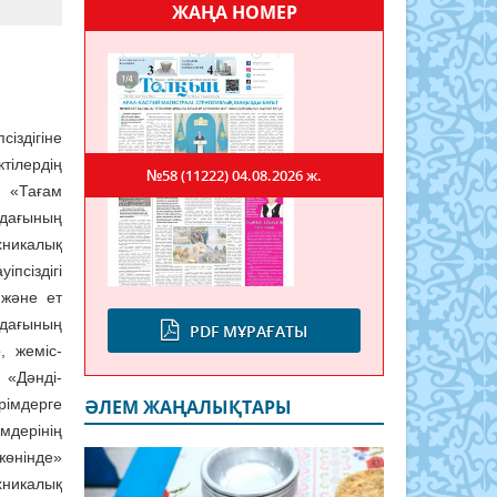
ЖАҢА НОМЕР
здігіне
тілердің
№58 (11222)
04.08.2026 ж.
1 «Тағам
Одағының
никалық
псіздігі
 және ет
Одағының
PDF МҰРАҒАТЫ
, жеміс-
 «Дәнді-
рімдерге
ӘЛЕМ ЖАҢАЛЫҚТАРЫ
мдерінің
жөнінде»
хникалық