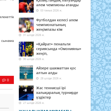
Қазақстандық балуандар
әлем чемпионы атанды
03 тамыз 2026 ж.
лекеттік
Футболдан келесі әлем
чемпионатының
жеңімпазы кім
31 шілде 2026 ж.
7 сынама
«Қайрат» пенальти
сериясында «Омонияны»
жеңіп,
30 шілде 2026 ж.
Айзере шахматтан қос
алтын алды
28 шілде 2026 ж.
0
Жас теннисші ірі
халықаралық турнирде
үздіктер
27 шілде 2026 ж.