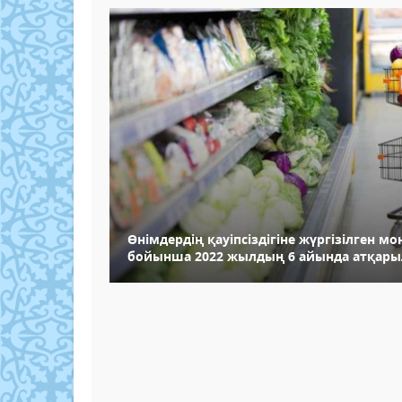
Өнімдердің қауіпсіздігіне жүргізілген м
бойынша 2022 жылдың 6 айында атқары