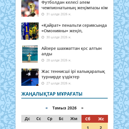
Футболдан келесі әлем
чемпионатының жеңімпазы кім
31 шілде 2026 ж.
«Қайрат» пенальти сериясында
«Омонияны» жеңіп,
30 шілде 2026 ж.
Айзере шахматтан қос алтын
алды
28 шілде 2026 ж.
Жас теннисші ірі халықаралық
турнирде үздіктер
27 шілде 2026 ж.
ЖАҢАЛЫҚТАР МҰРАҒАТЫ
«
Тамыз 2026 »
Дс
Сс
Ср
Бс
Жм
Сб
Жс
1
2