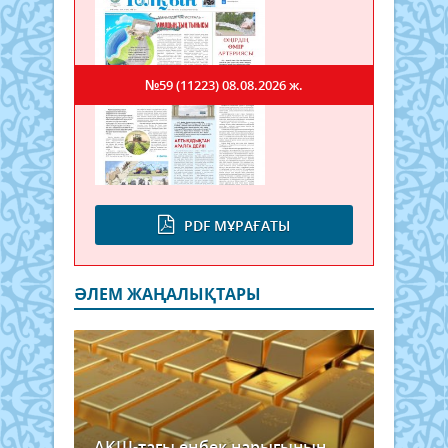
№59 (11223)
08.08.2026 ж.
PDF МҰРАҒАТЫ
ӘЛЕМ ЖАҢАЛЫҚТАРЫ
АҚШ-тағы еңбек нарығының