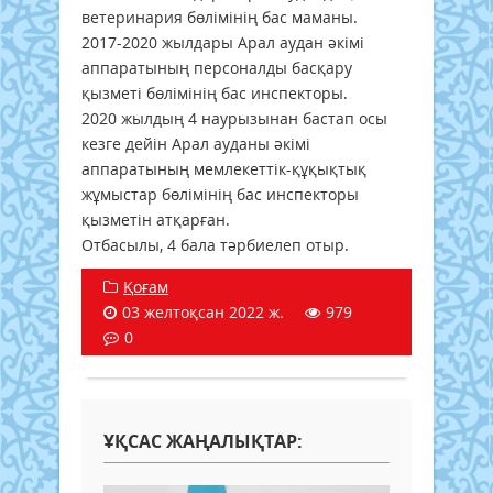
ветеринария бөлімінің бас маманы.
2017-2020 жылдары Арал аудан әкімі
аппаратының персоналды басқару
қызметі бөлімінің бас инспекторы.
2020 жылдың 4 наурызынан бастап осы
кезге дейін Арал ауданы әкімі
аппаратының мемлекеттік-құқықтық
жұмыстар бөлімінің бас инспекторы
қызметін атқарған.
Отбасылы, 4 бала тәрбиелеп отыр.
Қоғам
03 желтоқсан 2022 ж.
979
0
ҰҚСАС ЖАҢАЛЫҚТАР: