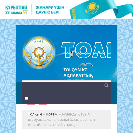
TOLQYN.KZ
АҚПАРАТТЫҚ
АГЕНТТІГІ
Толқын
»
Қоғам
» Аудандық ауыл
шаруашылығы бөлімі басшысының
орынбасары тағайындалды