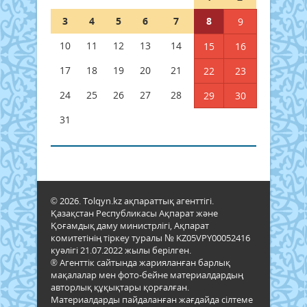
3
4
5
6
7
8
9
10
11
12
13
14
15
16
17
18
19
20
21
22
23
24
25
26
27
28
29
30
31
© 2026. Tolqyn.kz ақпараттық агенттігі.
Қазақстан Республикасы Ақпарат және
Қоғамдық даму министрлігі, Ақпарат
комитетінің тіркеу туралы № KZ05VPY00052416
куәлігі 21.07.2022 жылы берілген.
® Агенттік сайтында жарияланған барлық
мақалалар мен фото-бейне материалдардың
авторлық құқықтары қорғалған.
Материалдарды пайдаланған жағдайда сілтеме