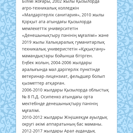
Білімі жоғары, 2002 жылы Қызылорда
агро-техникалық колледжін
«Малдәрігерлік санитария», 2010 жылы
Қорқыт ата атындағы Қызылорда
мемлекеттік университетін
«Денешынықтыру пәнінің мұғалімі» және
2019 жылы Халықаралық гуманитарлық
техникалық универистетін «Құқықтану»
мамандықтары бойынша бітірген.
Еңбек жолын, 2004-2006 жылдары
аралығында мал дәрігерлік пунктінде
ветеринар-лицензиат, фельдшер болып
қызметтер атқарған.
2006-2010 жылдары Қызылорда облыстық
№ 8 П.Д. Осипенко атындағы орта
мектебінде денешынықтыру пәнінің
мұғалімі.
2010-2012 жылдары Жіңішкеқұм ауылдық
округі әкімі аппаратының бас маманы.
2012-2017 жылдары Арал аудандық