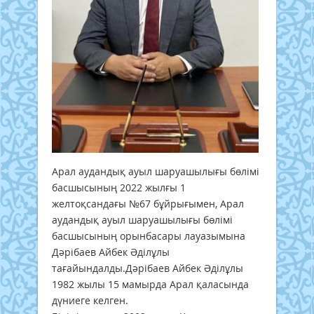
Арал аудандық ауыл шаруашылығы бөлімі
басшысының 2022 жылғы 1
желтоқсандағы №67 бұйрығымен, Арал
аудандық ауыл шаруашылығы бөлімі
басшысының орынбасары лауазымына
Дәрібаев Айбек Әділұлы
тағайындалды.Дәрібаев Айбек Әділұлы
1982 жылы 15 мамырда Арал қаласында
дүниеге келген.