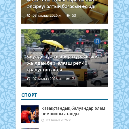
әлсіреуі алтын бағасын өсірді
08 тамыз 2026 ж.
53
Сеулде ауа температурасы жеті
жылдан бері алғаш рет 40
градустан асты
07 тамыз 2026 ж.
71
СПОРТ
Қазақстандық балуандар әлем
чемпионы атанды
03 тамыз 2026 ж.