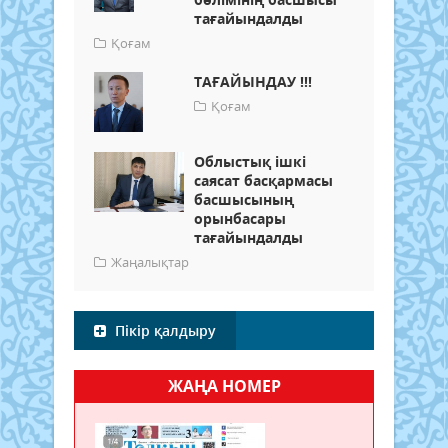
тағайындалды
Қоғам
ТАҒАЙЫНДАУ !!!
Қоғам
Облыстық ішкі
саясат басқармасы
басшысының
орынбасары
тағайындалды
Жаңалықтар
Пікір қалдыру
ЖАҢА НОМЕР