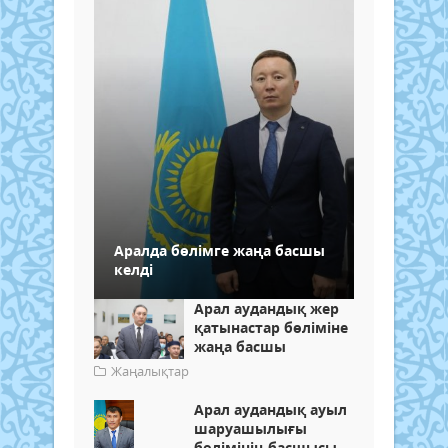
Аралда бөлімге жаңа басшы
келді
Арал аудандық жер
қатынастар бөліміне
жаңа басшы
Жаңалықтар
Арал аудандық ауыл
шаруашылығы
бөлімінің басшысы