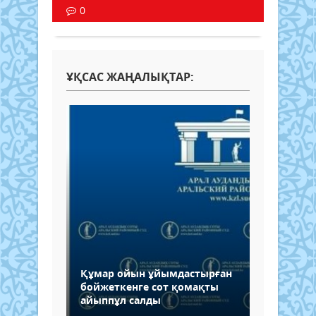
0
ҰҚСАС ЖАҢАЛЫҚТАР:
Құмар ойын ұйымдастырған
бойжеткенге сот қомақты
айыппұл салды