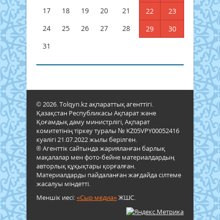
17
18
19
20
21
22
23
24
25
26
27
28
29
30
31
© 2026. Tolqyn.kz ақпараттық агенттігі.
Қазақстан Республикасы Ақпарат және
Қоғамдық даму министрлігі, Ақпарат
комитетінің тіркеу туралы № KZ05VPY00052416
куәлігі 21.07.2022 жылы берілген.
® Агенттік сайтында жарияланған барлық
мақалалар мен фото-бейне материалдардың
авторлық құқықтары қорғалған.
Материалдарды пайдаланған жағдайда сілтеме
жасалуы міндетті.
Меншік иесі:
«Сыр медиа»
ЖШС.