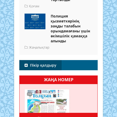
Қоғам
Полиция
қызметкерінің
заңды талабын
орындамағаны үшін
әкімшілік қамаққа
алынды
Жаңалықтар
Пікір қалдыру
ЖАҢА НОМЕР