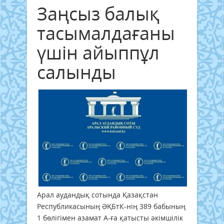
Заңсыз балық
тасымалдағаны
үшін айыппұл
салынды
Арал аудандық сотында Қазақстан
Республикасының ӘҚБтК-нің 389 бабының
1 бөлігімен азамат А-ға қатысты әкімшілік