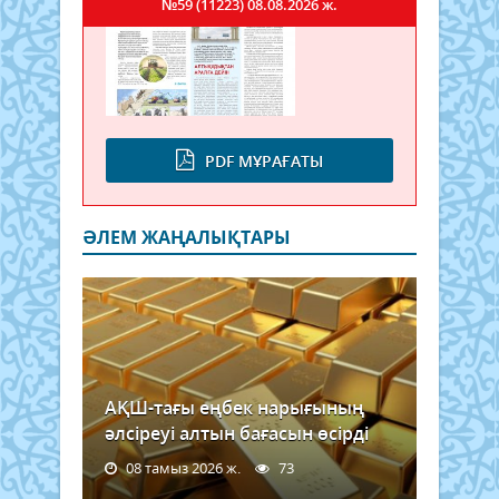
№59 (11223)
08.08.2026 ж.
PDF МҰРАҒАТЫ
ӘЛЕМ ЖАҢАЛЫҚТАРЫ
АҚШ-тағы еңбек нарығының
әлсіреуі алтын бағасын өсірді
08 тамыз 2026 ж.
73