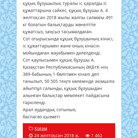
құқық бұзушылық туралы іс қаралды.Іс
құжаттарына сәйкес, құқық бұзушы А. 4
желтоқсан 2018 жылы жалпы салмағы 491
кг болатын балықтарды жөнелтпе
құжатсыз, заңсыз тасымалдаған.
Сот отырысында құқық бұзушының кінәсі,
іс құжаттарымен және оның кінәсін
мойындаған жауабымен дәлелденді.
Сот қаулысымен құқық бұзушы А.
Қазақстан Республикасының ӘҚБтК-нің
389-бабының 1-бөлігімен кінәлі деп
танылып, 50 505 теңге көлемінде әкімшілік
айыппұл салынды, құқық бұзушыдан
алынған балықтар мемлекет пайдасына
тәркіленді.
Арал аудандық сотының
баспасөз қызметі
Қоғам
24 желтоқсан 2018 ж.
1 462