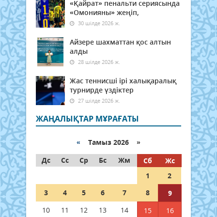
«Қайрат» пенальти сериясында
«Омонияны» жеңіп,
30 шілде 2026 ж.
Айзере шахматтан қос алтын
алды
28 шілде 2026 ж.
Жас теннисші ірі халықаралық
турнирде үздіктер
27 шілде 2026 ж.
ЖАҢАЛЫҚТАР МҰРАҒАТЫ
«
Тамыз 2026 »
Дс
Сс
Ср
Бс
Жм
Сб
Жс
1
2
3
4
5
6
7
8
9
10
11
12
13
14
15
16