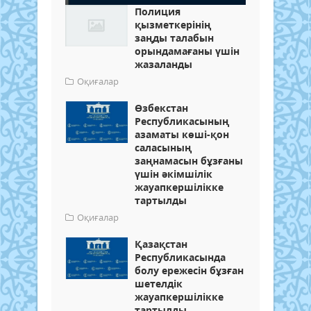
Полиция
қызметкерінің
заңды талабын
орындамағаны үшін
жазаланды
Оқиғалар
Өзбекстан
Республикасының
азаматы көші-қон
саласының
заңнамасын бұзғаны
үшін әкімшілік
жауапкершілікке
тартылды
Оқиғалар
Қазақстан
Республикасында
болу ережесін бұзған
шетелдік
жауапкершілікке
тартылды