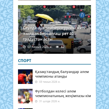
Сеулде ауа температурасы жеті
жылдан бері алғаш рет 40
градустан асты
07 тамыз 2026 ж.
82
СПОРТ
Қазақстандық балуандар әлем
чемпионы атанды
03 тамыз 2026 ж.
Футболдан келесі әлем
чемпионатының жеңімпазы кім
31 шілде 2026 ж.