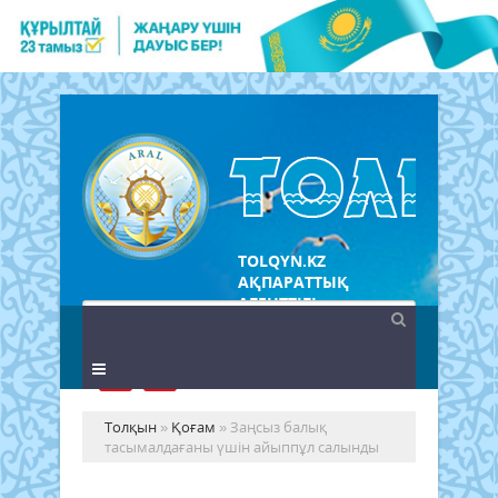
TOLQYN.KZ
АҚПАРАТТЫҚ
АГЕНТТІГІ
Толқын
»
Қоғам
» Заңсыз балық
тасымалдағаны үшін айыппұл салынды