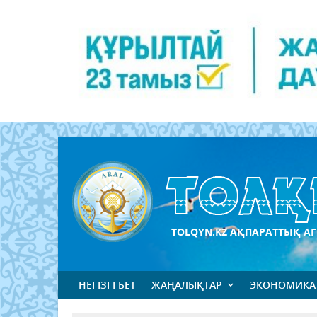
TOLQYN.KZ АҚПАРАТТЫҚ АГ
НЕГІЗГІ БЕТ
ЖАҢАЛЫҚТАР
ЭКОНОМИКА