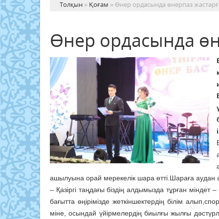
Толқын
»
Қоғам
» Өнер ордасында өнерпаз жастар
Өнер ордасында өн
ашылуына орай мерекелік шара өтті.Шараға аудан 
– Қазіргі таңдағы біздің алдымызда тұрған міндет –
бағытта өңірімізде жеткіншектердің білім алып,
міне, осындай үйірмелердің биылғы жылғы дәстүрл