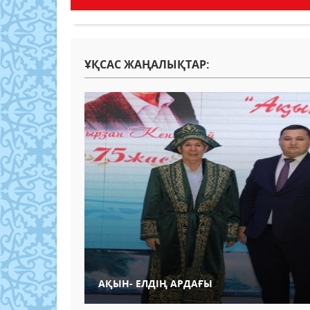
ҰҚСАС ЖАҢАЛЫҚТАР:
АҚЫН- ЕЛДІҢ АРДАҒЫ