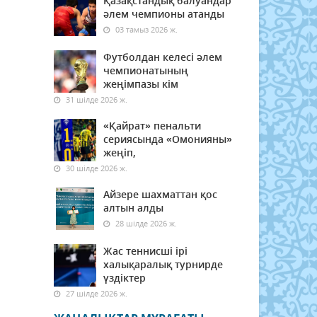
Қазақстандық балуандар
әлем чемпионы атанды
03 тамыз 2026 ж.
Футболдан келесі әлем
чемпионатының
жеңімпазы кім
31 шілде 2026 ж.
«Қайрат» пенальти
сериясында «Омонияны»
жеңіп,
30 шілде 2026 ж.
Айзере шахматтан қос
алтын алды
28 шілде 2026 ж.
Жас теннисші ірі
халықаралық турнирде
үздіктер
27 шілде 2026 ж.