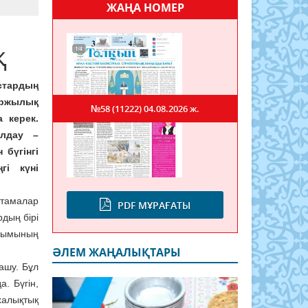
ЖАҢА НОМЕР
қ
стардың
ржылық
№58 (11222)
04.08.2026 ж.
а керек.
олдау –
 бүгінгі
гі күні
стамалар
PDF МҰРАҒАТЫ
рдың бірі
сымының
ӘЛЕМ ЖАҢАЛЫҚТАРЫ
 ашу. Бұл
. Бүгін,
халықтық