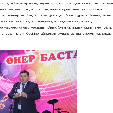
 болады.Балаларымыздың жетістіктері, олардың жақсы оқып, әртүрл
кен мақтаныш, – деп барлық үйірме жұмысына сәттілік тіледі.
лары концерттік бағдарлама ұсынды. Мың бұрала билеп, әсем
даған жас өнерпаздар көрермендер ықыласына бөленді.
ер үйірмесі жұмыс жасайды. Оның 5-еуі халықтық ұжым, 7-еуі бала
 өнердің киелі бесігіне айналған ауданымызда өнерлі жастарды