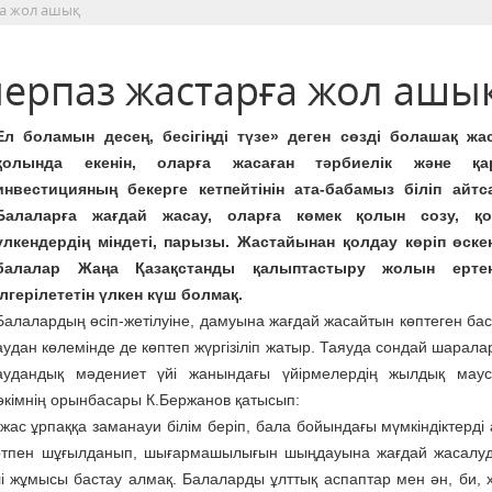
ға жол ашық
ерпаз жастарға жол ашы
Ел боламын десең, бесігіңді түзе» деген сөзді болашақ жа
қолында екенін, оларға жасаған тәрбиелік және қа
инвестицияның бекерге кет­пейтінін ата-бабамыз біліп айтс
Балаларға жағдай жасау, оларға көмек қолын созу, қ
үлкендердің міндеті, парызы. Жастайынан қолдау көріп өскен
балалар Жаңа Қазақстанды қалыптастыру жолын ертең
ілгерілететін үлкен күш болмақ.
Балалардың өсіп-жетілуіне, дамуына жағдай жасайтын көптеген ба
аудан көлемінде де көптеп жүргізіліп жатыр. Таяуда сондай шарала
аудандық мәдениет үйі жанындағы үйірмелердің жылдық мау
әкімнің орынбасары К.Бержанов қатысып:
 жас ұрпаққа заманауи білім беріп, бала бойындағы мүмкіндіктерді
спортпен шұғылданып, шығармашылығын шыңдауына жағдай жасалуда
і жұмысы бастау алмақ. Балаларды ұлттық аспаптар мен ән, би, 