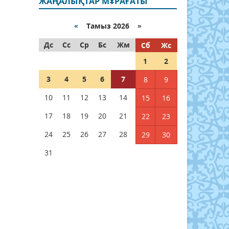
ЖАҢАЛЫҚТАР МҰРАҒАТЫ
«
Тамыз 2026 »
Дс
Сс
Ср
Бс
Жм
Сб
Жс
1
2
3
4
5
6
7
8
9
10
11
12
13
14
15
16
17
18
19
20
21
22
23
24
25
26
27
28
29
30
31