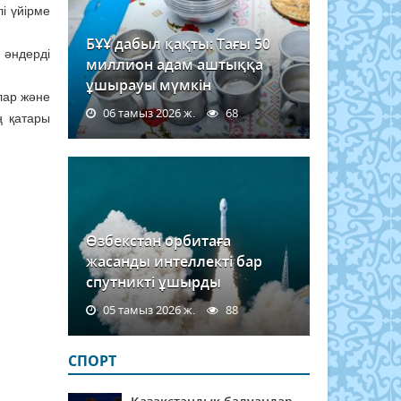
і үйірме
БҰҰ дабыл қақты: Тағы 50
 әндерді
миллион адам аштыққа
ұшырауы мүмкін
лар және
06 тамыз 2026 ж.
68
ң қатары
Өзбекстан орбитаға
жасанды интеллекті бар
спутникті ұшырды
05 тамыз 2026 ж.
88
СПОРТ