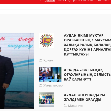
АУДАН ӘКІМІ МҰХТАР
ОРАЗБАЕВТЫҢ 1 МАУСЫМ
ХАЛЫҚАРАЛЫҚ БАЛАЛА
ҚОРҒАУ КҮНІНЕ АРНАЛҒА
ҚҰТТЫҚТАУЫ
Қоғам
АРАЛДА ӘЗІЛ-ЫСҚАҚ
ОТАУЛАРЫНЫҢ ОБЛЫСТ
БАЙҚАУЫ ӨТТІ
Жаңалықтар
АУДАН ӨНЕРПАЗДАРЫ
ЖҮЛДЕМЕН ОРАЛДЫ
Мәдениет