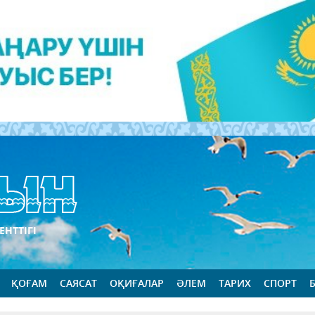
ЕНТТІГІ
ҚОҒАМ
САЯСАТ
ОҚИҒАЛАР
ӘЛЕМ
ТАРИХ
СПОРТ