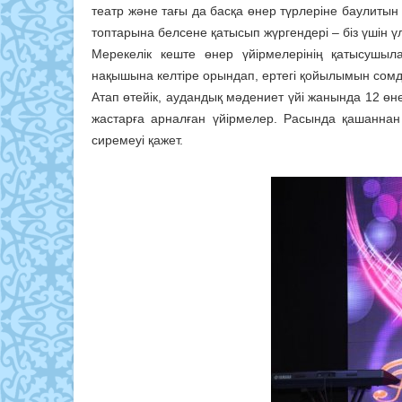
театр және тағы да басқа өнер түрлеріне баулитын
топтарына белсене қатысып жүргендері – біз үшін үл
Мерекелік кеште өнер үйірмелерінің қатысушы
нақышына келтіре орындап, ертегі қойылымын сом
Атап өтейік, аудандық мәдениет үйі жанында 12 өн
жастарға арналған үйірмелер. Расында қашаннан
сиремеуі қажет.