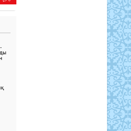
-
РДЫ
Н
ЫҚ