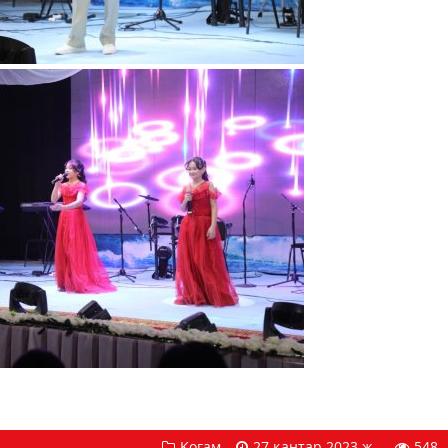
Қоғам
27 қаңтар 2023 ж.
548