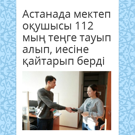
Астанада мектеп
оқушысы 112
мың теңге тауып
алып, иесіне
қайтарып берді