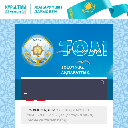
TOLQYN.KZ
АҚПАРАТТЫҚ
АГЕНТТІГІ
Толқын
»
Қоғам
» Астанада мектеп
оқушысы 112 мың теңге тауып алып,
иесіне қайтарып берді