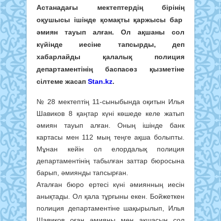
Астанадағы мектептердің бірінің
оқушысы ішінде қомақты қаржысы бар
әмиян тауып алған. Ол ақшаны сол
күйінде иесіне тапсырды, деп
хабарлайды қалалық полиция
департаментінің баспасөз қызметіне
сілтеме жасап
Stan.kz
.
№ 28 мектептің 11-сыныбында оқитын Илья
Шавиков 8 қаңтар күні көшеде келе жатып
әмиян тауып алған. Оның ішінде банк
картасы мен 112 мың теңге ақша болыпты.
Мұнан кейін ол елордалық полиция
департаментінің табылған заттар бюросына
барып, әмиянды тапсырған.
Аталған бюро ертесі күні әмиянның иесін
анықтады. Ол қала тұрғыны екен. Бойжеткен
полиция департаментіне шақырылып, Илья
Шавиков оған әмияны мен ақшасын сол