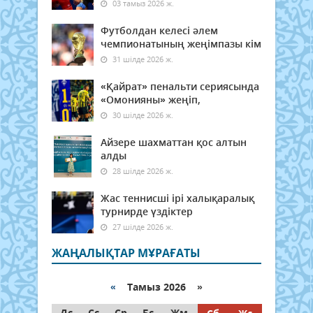
03 тамыз 2026 ж.
Футболдан келесі әлем
чемпионатының жеңімпазы кім
31 шілде 2026 ж.
«Қайрат» пенальти сериясында
«Омонияны» жеңіп,
30 шілде 2026 ж.
Айзере шахматтан қос алтын
алды
28 шілде 2026 ж.
Жас теннисші ірі халықаралық
турнирде үздіктер
27 шілде 2026 ж.
ЖАҢАЛЫҚТАР МҰРАҒАТЫ
«
Тамыз 2026 »
Дс
Сс
Ср
Бс
Жм