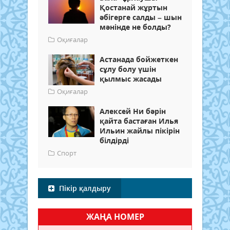
Қостанай жұртын
әбігерге салды – шын
мәнінде не болды?
Оқиғалар
Астанада бойжеткен
сұлу болу үшін
қылмыс жасады
Оқиғалар
Алексей Ни бәрін
қайта бастаған Илья
Ильин жайлы пікірін
білдірді
Спорт
Пікір қалдыру
ЖАҢА НОМЕР