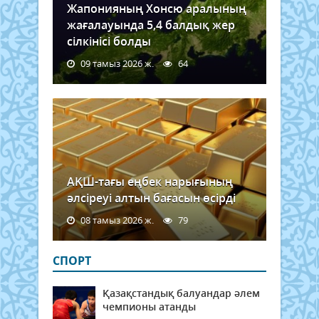
Жапонияның Хонсю аралының
жағалауында 5,4 балдық жер
сілкінісі болды
09 тамыз 2026 ж.
64
АҚШ-тағы еңбек нарығының
әлсіреуі алтын бағасын өсірді
08 тамыз 2026 ж.
79
СПОРТ
Қазақстандық балуандар әлем
чемпионы атанды