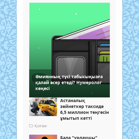
Әмиянның түсі табысыңызға
қалай әсер етеді? Нумеролог
кеңесі
Астаналық
зейнеткер таксиде
6,5 миллион теңгесін
ұмытып кетті
Қоғам
Бала "ұрлаушы"