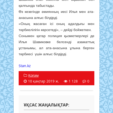
қалпында табыстады.
Өз кезегінде әмиянның иесі Илья мен ата-
анасына алғыс білдірді.
«Оның жасаған ісі оның адалдығы мен
тәрбиелілігін көрсетеді», – дейді бойжеткен.
Сонымен қатар полиция қызметкерлері де
Илья Шавиковке белсенді азаматтық
ұстанымы, ал ата-анасына ұлына берген
тәрбиесі үшін алғыс білдірді.
Stan.kz
Қоғам
10 қаңтар 2019 ж.
1 128
0
ҰҚСАС ЖАҢАЛЫҚТАР: