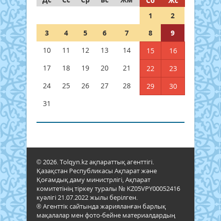
Сб
Жс
1
2
3
4
5
6
7
8
9
10
11
12
13
14
15
16
17
18
19
20
21
22
23
24
25
26
27
28
29
30
31
© 2026. Tolqyn.kz ақпараттық агенттігі.
Қазақстан Республикасы Ақпарат және
Қоғамдық даму министрлігі, Ақпарат
комитетінің тіркеу туралы № KZ05VPY00052416
куәлігі 21.07.2022 жылы берілген.
® Агенттік сайтында жарияланған барлық
мақалалар мен фото-бейне материалдардың