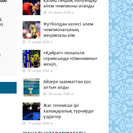
лды
Қазақстандық балуандар
әлем чемпионы атанды
03 тамыз 2026 ж.
қ
Футболдан келесі әлем
гі
чемпионатының
жеңімпазы кім
31 шілде 2026 ж.
«Қайрат» пенальти
ы
сериясында «Омонияны»
жеңіп,
30 шілде 2026 ж.
Айзере шахматтан қос
алтын алды
28 шілде 2026 ж.
Жас теннисші ірі
халықаралық турнирде
үздіктер
27 шілде 2026 ж.