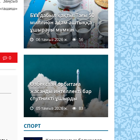
ы. Заңсыз
 «гашиш»
БҰҰ дабыл қақты: Тағы 50
миллион адам аштыққа
ұшырауы мүмкін
06 тамыз 2026 ж.
56
0
Өзбекстан орбитаға
жасанды интеллекті бар
спутникті ұшырды
05 тамыз 2026 ж.
83
СПОРТ