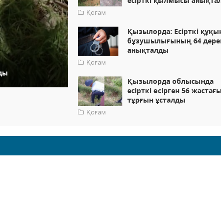
есірткі қылмысы анықта
Қоғам
Қызылорда: Есірткі құқы
бұзушылығының 64 дере
анықталды
Қоғам
ды
Қызылорда облысында
есірткі өсірген 56 жастағ
тұрғын ұсталды
Қоғам