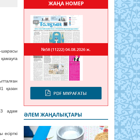
ЖАҢА НОМЕР
№58 (11222)
04.08.2026 ж.
-шарасы
 қамауға
тталған
31 қазан
PDF МҰРАҒАТЫ
23 адам
ӘЛЕМ ЖАҢАЛЫҚТАРЫ
 есірткі