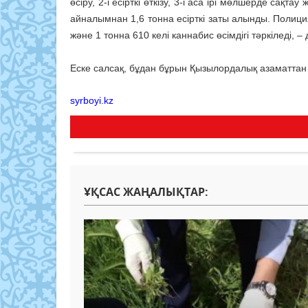
өсіру, 2-і есірткі өткізу, 3-і аса ірі мөлшерде сақ
айналымнан 1,6 тонна есірткі заты алынды. Полиц
және 1 тонна 610 келі каннабис өсімдігі тәркіледі,
Еске салсақ, бұдан бұрын Қызылордалық азаматтан 41
syrboyi.kz
ҰҚСАС ЖАҢАЛЫҚТАР: