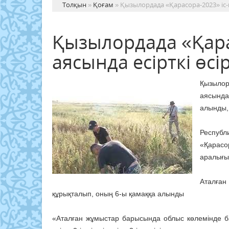
Толқын
»
Қоғам
» Қызылордада «Қарасора-2023» іс-ш
Қызылордада «Қара
аясында есірткі өсі
Қызылор
аясында
алынды, 
Респуб
«Қарасо
аралығын
Аталға
құрықталып, оның 6-ы қамаққа алынды
«Аталған жұмыстар барысында облыс көлемінде бар