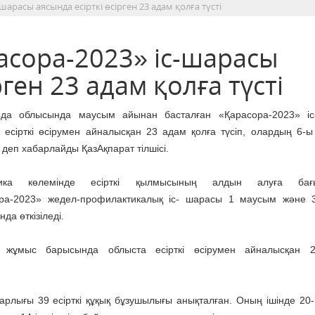
арасы аясында есірткі өсірген 23 адам қолға түсті
сора-2023» іс-шарасы
рген 23 адам қолға түсті
да облысында маусым айынан басталған «Қарасора-2023» іс
 есірткі өсірумен айналысқан 23 адам қолға түсіп, олардың 6-ы
деп хабарлайды ҚазАқпарат тілшісі.
лика көлемінде есірткі қылмысының алдын алуға бағы
ра-2023» жедел-профилактикалық іс- шарасы 1 маусым және 
да өткізіледі.
н жұмыс барысында облыста есірткі өсірумен айналысқан 
лығы 39 есірткі құқық бұзушылығы анықталған. Оның ішінде 20-ы