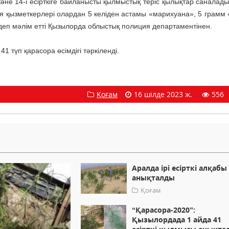
тау және 14-і есірткіге байланысты қылмыстық теріс қылықтар саналад
ия қызметкерлері олардан 5 келіден астамы «марихуана», 5 грамм
 – деп мәлім етті Қызылорда облыстық полиция департаментінен.
 түп қарасора өсімдігі тәркіленді.
Қоғам
16 шілде 2023 ж.
556
Аралда ірі есірткі алқабы
анықталды
Қоғам
“Қарасора-2020”:
Қызылордада 1 айда 41