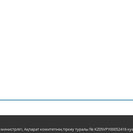
инистрлігі, Ақпарат комитетінің тіркеу туралы № KZ05VPY00052416 куә