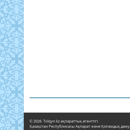
© 2026. Tolqyn.kz ақпараттық агенттігі.
Қазақстан Республикасы Ақпарат және Қоғамдық даму м