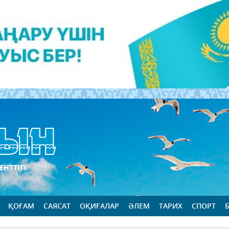
ЕНТТІГІ
ҚОҒАМ
САЯСАТ
ОҚИҒАЛАР
ӘЛЕМ
ТАРИХ
СПОРТ