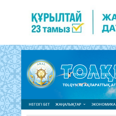
TOLQYN.KZ АҚПАРАТТЫҚ АГ
НЕГІЗГІ БЕТ
ЖАҢАЛЫҚТАР
ЭКОНОМИКА