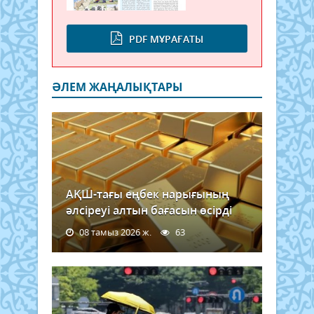
PDF МҰРАҒАТЫ
ӘЛЕМ ЖАҢАЛЫҚТАРЫ
АҚШ-тағы еңбек нарығының
әлсіреуі алтын бағасын өсірді
08 тамыз 2026 ж.
63