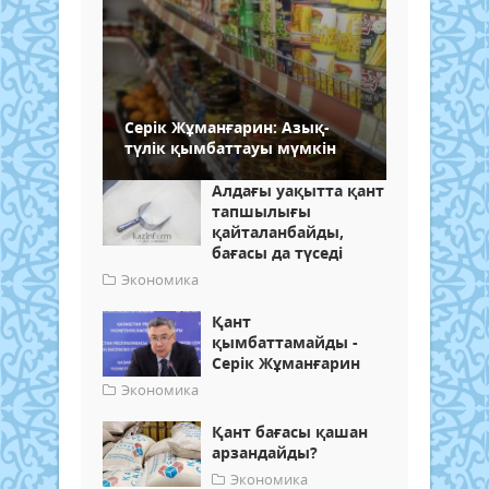
Серік Жұманғарин: Азық-
түлік қымбаттауы мүмкін
Алдағы уақытта қант
тапшылығы
қайталанбайды,
бағасы да түседі
Экономика
Қант
қымбаттамайды -
Серік Жұманғарин
Экономика
Қант бағасы қашан
арзандайды?
Экономика