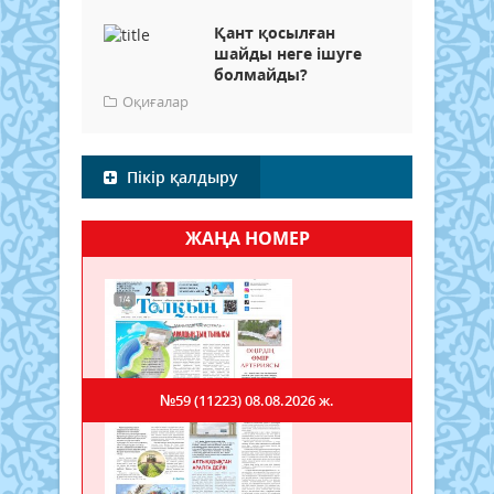
​Қант қосылған
шайды неге ішуге
болмайды?
Оқиғалар
Пікір қалдыру
ЖАҢА НОМЕР
№59 (11223)
08.08.2026 ж.