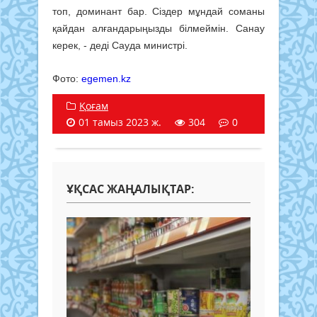
топ, доминант бар. Сіздер мұндай соманы
қайдан алғандарыңызды білмеймін. Санау
керек, - деді Сауда министрі.
Фото:
egemen.kz
Қоғам
01 тамыз 2023 ж.
304
0
ҰҚСАС ЖАҢАЛЫҚТАР: