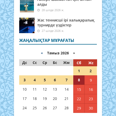
алды
28 шілде 2026 ж.
Жас теннисші ірі халықаралық
турнирде үздіктер
27 шілде 2026 ж.
ЖАҢАЛЫҚТАР МҰРАҒАТЫ
«
Тамыз 2026 »
Дс
Сс
Ср
Бс
Жм
Сб
Жс
1
2
3
4
5
6
7
8
9
10
11
12
13
14
15
16
17
18
19
20
21
22
23
24
25
26
27
28
29
30