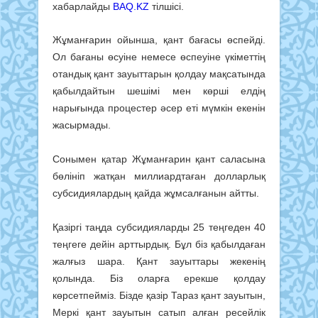
хабарлайды
BAQ.KZ
тілшісі.
Жұманғарин ойынша, қант бағасы өспейді.
Ол бағаны өсуіне немесе өспеуіне үкіметтің
отандық қант зауыттарын қолдау мақсатында
қабылдайтын шешімі мен көрші елдің
нарығында процестер әсер еті мүмкін екенін
жасырмады.
Сонымен қатар Жұманғарин қант саласына
бөлініп жатқан миллиардтаған долларлық
субсидиялардың қайда жұмсалғанын айтты.
Қазіргі таңда субсидияларды 25 теңгеден 40
теңгеге дейін арттырдық. Бұл біз қабылдаған
жалғыз шара. Қант зауыттары жекенің
қолында. Біз оларға ерекше қолдау
көрсетпейміз. Бізде қазір Тараз қант зауытын,
Меркі қант зауытын сатып алған ресейлік