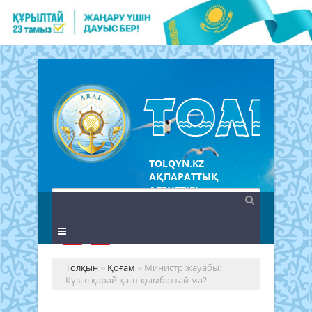
TOLQYN.KZ
АҚПАРАТТЫҚ
АГЕНТТІГІ
Толқын
»
Қоғам
» Министр жауабы:
Күзге қарай қант қымбаттай ма?