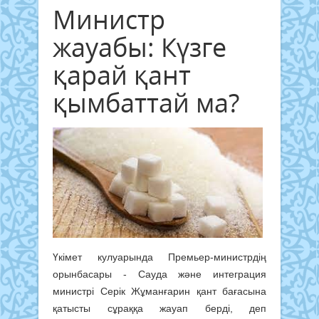
Министр
жауабы: Күзге
қарай қант
қымбаттай ма?
Үкімет кулуарында Премьер-министрдің
орынбасары - Сауда және интеграция
министрі Серік Жұманғарин қант бағасына
қатысты сұраққа жауап берді, деп