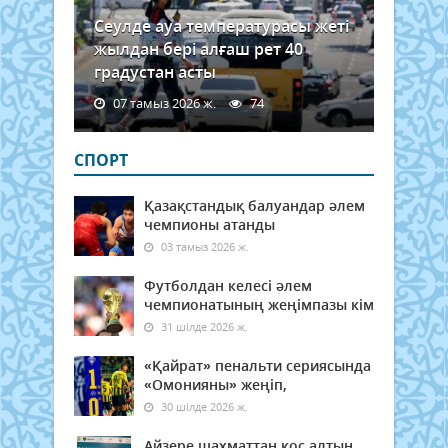
Сеулде ауа температурасы жеті
жылдан бері алғаш рет 40
градустан асты
07 тамыз 2026 ж.
74
СПОРТ
Қазақстандық балуандар әлем
чемпионы атанды
03 тамыз 2026 ж.
Футболдан келесі әлем
чемпионатының жеңімпазы кім
31 шілде 2026 ж.
«Қайрат» пенальти сериясында
«Омонияны» жеңіп,
30 шілде 2026 ж.
Айзере шахматтан қос алтын