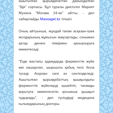
ашытылған қырыққабаттан дайындалған
"Щи" сорпасы. Бұл туралы диетолог Марият
Мухина "Москва 24-ке" айтты, - деп
хабарлайды
Massaget.kz
тілшісі.
Оның айтуынша, мұндай тағам асқазан-ішек
жолдарының жұмысын жақсартады, сонымен
қатар денені темірмен қанықтыруға
көмектеседі.
"Егде жастағы адамдарда ферменттік жүйе
жиі нашарлап, шырышты қабық тегіс бола
түседі. Асқазан сөлі аз синтезделеді.
Ашытылған қырыққабаттың қышқылдығы
ферменттік жүйелерді күшейтіп, тағамды
қорытуға көмектесетін қосымша қышқыл
тудырады", - деп түсіндірді медицина
ғылымдарының докторы.