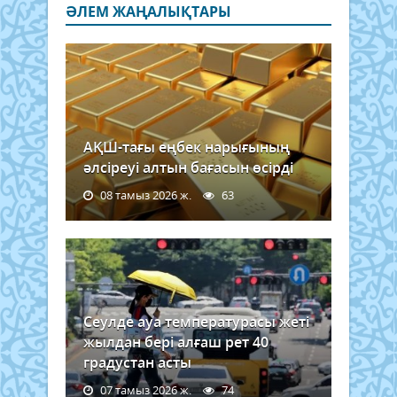
ӘЛЕМ ЖАҢАЛЫҚТАРЫ
АҚШ-тағы еңбек нарығының
әлсіреуі алтын бағасын өсірді
08 тамыз 2026 ж.
63
Сеулде ауа температурасы жеті
жылдан бері алғаш рет 40
градустан асты
07 тамыз 2026 ж.
74