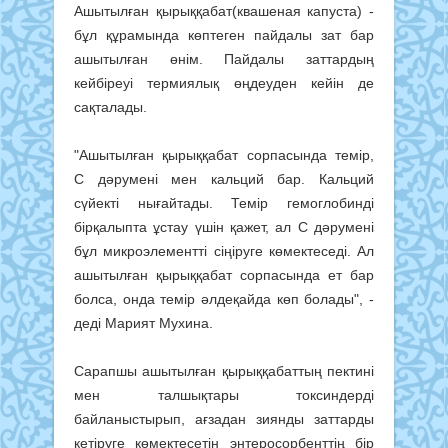
Ашытылған қырыққабат(квашеная капуста) -
бұл құрамында көптеген пайдалы зат бар
ашытылған өнім. Пайдалы заттардың
кейбіреуі термиялық өңдеуден кейін де
сақталады.
"Ашытылған қырыққабат сорпасында темір,
С дәрумені мен кальций бар. Кальций
сүйекті нығайтады. Темір гемоглобинді
бірқалыпта ұстау үшін қажет, ал С дәрумені
бұл микроэлементті сіңіруге көмектеседі. Ал
ашытылған қырыққабат сорпасында ет бар
болса, онда темір әлдеқайда көп болады", -
деді Марият Мухина.
Сарапшы ашытылған қырыққабаттың пектині
мен талшықтары токсиндерді
байланыстырып, ағзадан зиянды заттарды
кетіруге көмектесетін энтеросорбенттің бір