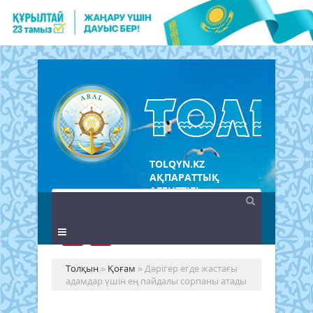
TOLQYN.KZ
АҚПАРАТТЫҚ
АГЕНТТІГІ
Толқын
»
Қоғам
» Дәрігер егде жастағы
адамдар үшін ең пайдалы сорпаны атады