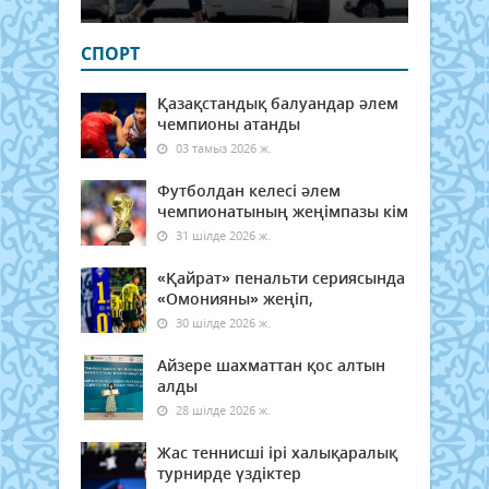
СПОРТ
Қазақстандық балуандар әлем
чемпионы атанды
03 тамыз 2026 ж.
Футболдан келесі әлем
чемпионатының жеңімпазы кім
31 шілде 2026 ж.
«Қайрат» пенальти сериясында
«Омонияны» жеңіп,
30 шілде 2026 ж.
Айзере шахматтан қос алтын
алды
28 шілде 2026 ж.
Жас теннисші ірі халықаралық
турнирде үздіктер