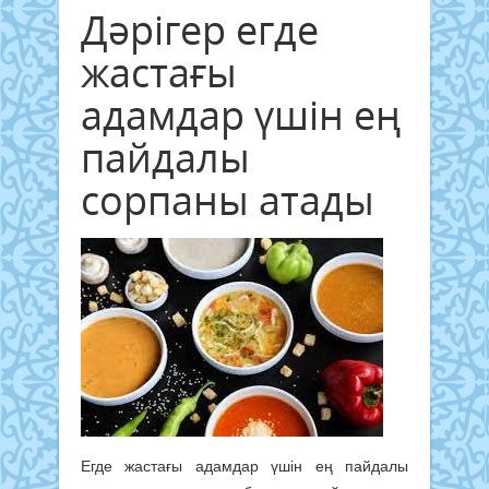
Дәрігер егде
жастағы
адамдар үшін ең
пайдалы
сорпаны атады
Егде жастағы адамдар үшін ең пайдалы