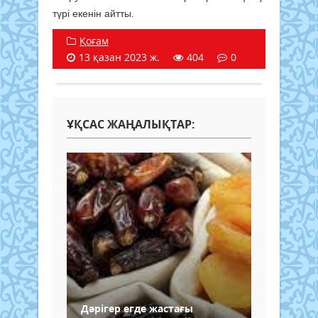
түрі екенін айтты.
Қоғам
13 қазан 2023 ж.
404
0
ҰҚСАС ЖАҢАЛЫҚТАР:
Дәрігер егде жастағы