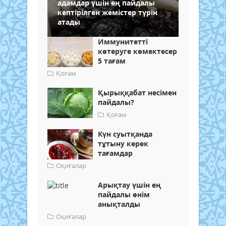
адамдар үшін ең пайдалы
кептірілген жемістер түрін
атады
Иммунитетті
көтеруге көмектесер
5 тағам
Қоғам
Қырыққабат несімен
пайдалы?
Қоғам
Күн суытқанда
тұтыну керек
тағамдар
Оқиғалар
Арықтау үшін ең
пайдалы өнім
анықталды
Оқиғалар