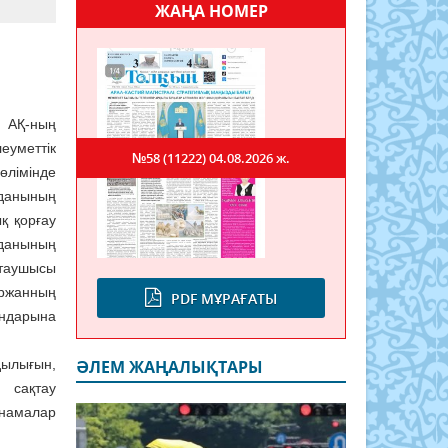
ЖАҢА НОМЕР
 АҚ-ның
уметтік
№58 (11222)
04.08.2026 ж.
лімінде
уданының
қ қорғау
данының
таушысы
ржанның
PDF МҰРАҒАТЫ
андарына
дылығын,
ӘЛЕМ ЖАҢАЛЫҚТАРЫ
 сақтау
ынамалар