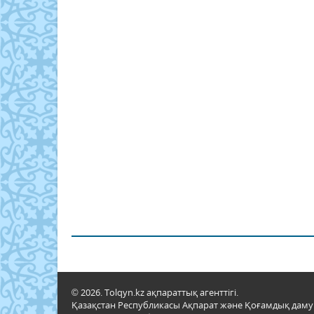
© 2026. Tolqyn.kz ақпараттық агенттігі.
Қазақстан Республикасы Ақпарат және Қоғамдық даму м