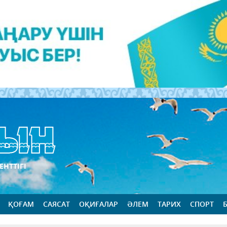
ЕНТТІГІ
ҚОҒАМ
САЯСАТ
ОҚИҒАЛАР
ӘЛЕМ
ТАРИХ
СПОРТ