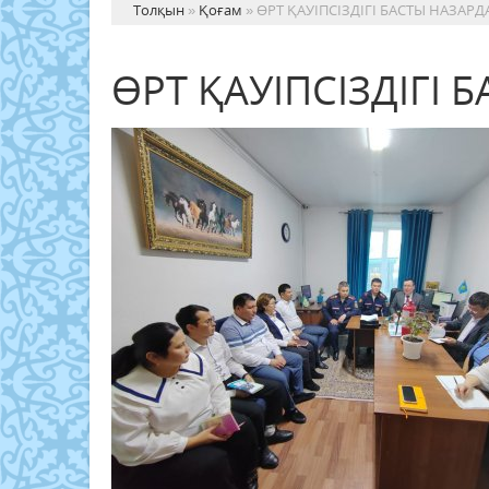
Толқын
»
Қоғам
» ӨРТ ҚАУІПСІЗДІГІ БАСТЫ НАЗАРД
ӨРТ ҚАУІПСІЗДІГІ 