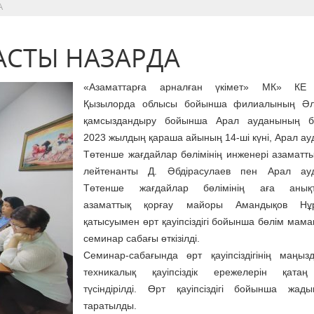
А
БАСТЫ НАЗАРДА
«Азаматтарға арналған үкімет» МК» КЕ
Қызылорда облысы бойынша филиалының Әле
қамсыздандыру бойынша Арал ауданының бө
2023 жылдың қараша айының 14-ші күні, Арал а
Төтенше жағдайлар бөлімінің инженері азаматты
лейтенанты Д. Әбдірасулаев пен Арал ау
Төтенше жағдайлар бөлімінің аға анық
азаматтық қорғау майоры Амандықов Нұ
қатысуымен өрт қауіпсіздігі бойынша бөлім мам
семинар сабағы өткізілді.
Семинар-сабағында өрт қауіпсіздігінің маңыз
техникалық қауіпсіздік ережелерін қатаң
түсіндірілді. Өрт қауіпсіздігі бойынша жад
таратылды.