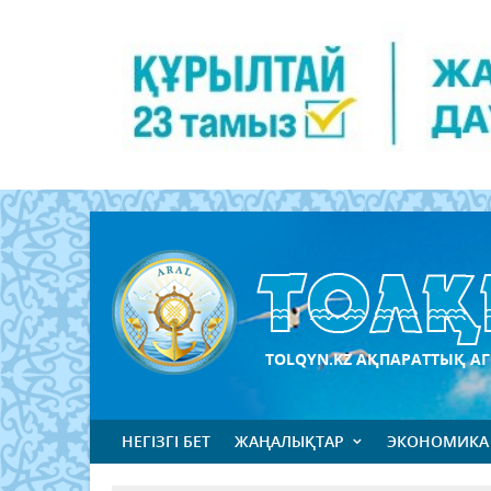
TOLQYN.KZ АҚПАРАТТЫҚ АГ
НЕГІЗГІ БЕТ
ЖАҢАЛЫҚТАР
ЭКОНОМИКА