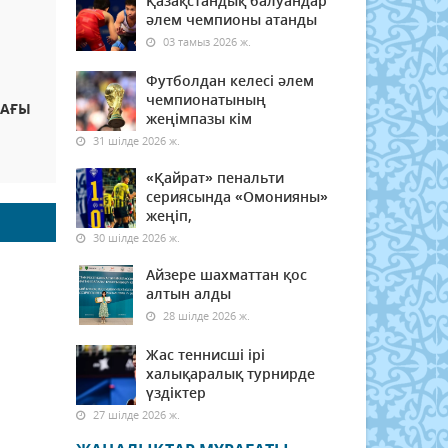
Қазақстандық балуандар
әлем чемпионы атанды
03 тамыз 2026 ж.
Футболдан келесі әлем
чемпионатының
ДАҒЫ
жеңімпазы кім
31 шілде 2026 ж.
«Қайрат» пенальти
сериясында «Омонияны»
жеңіп,
30 шілде 2026 ж.
Айзере шахматтан қос
алтын алды
28 шілде 2026 ж.
Жас теннисші ірі
халықаралық турнирде
үздіктер
27 шілде 2026 ж.