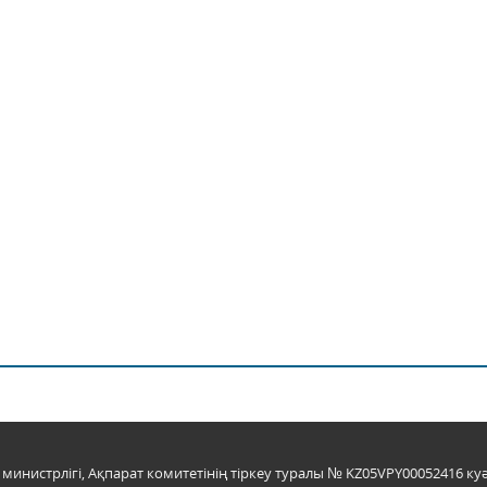
инистрлігі, Ақпарат комитетінің тіркеу туралы № KZ05VPY00052416 куә