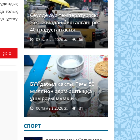
удандық
да толық
Сеулде ауа температурасы
да ұстау
жеті жылдан бері алғаш рет
40 градустан асты
07 тамыз 2026 ж.
66
0
БҰҰ дабыл қақты: Тағы 50
миллион адам аштыққа
ұшырауы мүмкін
06 тамыз 2026 ж.
81
СПОРТ