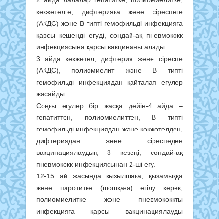
көкжөтелге, дифтерияға және сіреспеге
(АКДС) және В типті гемофильді инфекцияға
қарсы кешенді егуді, сондай-ақ пневмококк
инфекциясына қарсы вакцинаны алады.
3 айда көкжөтел, дифтерия және сіреспе
(АКДС), полиомиелит және В типті
гемофильді инфекциядан қайталап егулер
жасайды.
Соңғы егулер бір жасқа дейін-4 айда –
гепатиттен, полиомиелиттен, В типті
гемофильді инфекциядан және көкжөтелден,
дифтериядан және сіреспеден
вакцинациялаудың 3 кезеңі, сондай-ақ
пневмококк инфекциясынан 2-ші егу.
12-15 ай жасында қызылшаға, қызамыққа
және паротитке (шошқаға) егілу керек,
полиомиелитке және пневмококкты
инфекцияға қарсы вакцинациялауды