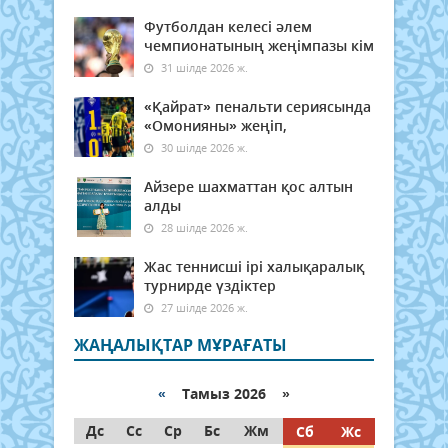
Футболдан келесі әлем
чемпионатының жеңімпазы кім
31 шілде 2026 ж.
«Қайрат» пенальти сериясында
«Омонияны» жеңіп,
30 шілде 2026 ж.
Айзере шахматтан қос алтын
алды
28 шілде 2026 ж.
Жас теннисші ірі халықаралық
турнирде үздіктер
27 шілде 2026 ж.
ЖАҢАЛЫҚТАР МҰРАҒАТЫ
«
Тамыз 2026 »
Дс
Сс
Ср
Бс
Жм
Сб
Жс