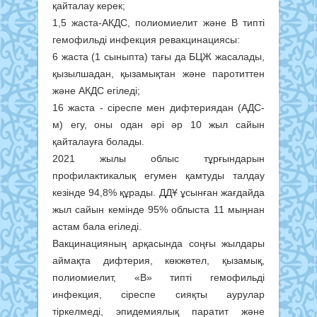
қайталау керек;
1,5 жаста-АКДС, полиомиелит және В типті
гемофильді инфекция ревакцинациясы:
6 жаста (1 сыныпта) тағы да БЦЖ жасалады,
қызылшадан, қызамықтан және паротиттен
және АКДС егіледі;
16 жаста - сіреспе мен дифтериядан (АДС-
м) егу, оны одан әрі әр 10 жыл сайын
қайталауға болады.
2021 жылы облыс тұрғындарын
профилактикалық егумен қамтуды талдау
кезінде 94,8% құрады. ДДҰ ұсынған жағдайда
жыл сайын кемінде 95% облыста 11 мыңнан
астам бала егіледі.
Вакцинацияның арқасында соңғы жылдары
аймақта дифтерия, көкжөтел, қызамық,
полиомиелит, «В» типті гемофильді
инфекция, сіреспе сияқты аурулар
тіркелмеді, эпидемиялық паратит және