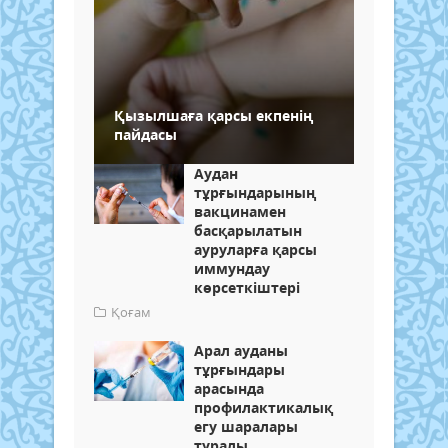
Қызылшаға қарсы екпенің
пайдасы
Аудан
тұрғындарының
вакцинамен
басқарылатын
ауруларға қарсы
иммундау
көрсеткіштері
Қоғам
Арал ауданы
тұрғындары
арасында
профилактикалық
егу шаралары
туралы