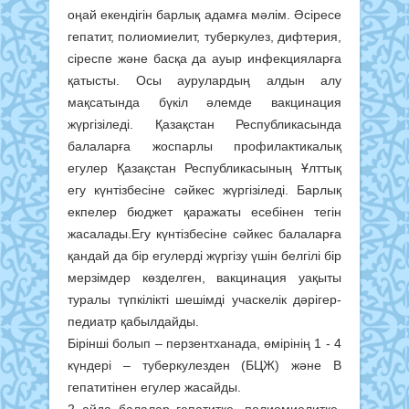
оңай екендігін барлық адамға мәлім. Әсіресе
гепатит, полиомиелит, туберкулез, дифтерия,
сіреспе және басқа да ауыр инфекцияларға
қатысты. Осы аурулардың алдын алу
мақсатында бүкіл әлемде вакцинация
жүргізіледі. Қазақстан Республикасында
балаларға жоспарлы профилактикалық
егулер Қазақстан Республикасының Ұлттық
егу күнтізбесіне сәйкес жүргізіледі. Барлық
екпелер бюджет қаражаты есебінен тегін
жасалады.Егу күнтізбесіне сәйкес балаларға
қандай да бір егулерді жүргізу үшін белгілі бір
мерзімдер көзделген, вакцинация уақыты
туралы түпкілікті шешімді учаскелік дәрігер-
педиатр қабылдайды.
Бірінші болып – перзентханада, өмірінің 1 - 4
күндері – туберкулезден (БЦЖ) және В
гепатитінен егулер жасайды.
2 айда балалар гепатитке, полиомиелитке,