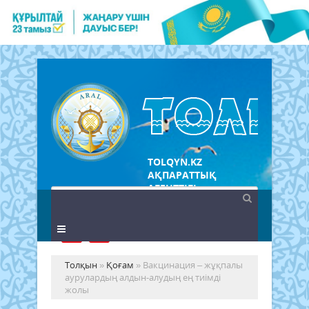
TOLQYN.KZ
АҚПАРАТТЫҚ
АГЕНТТІГІ
Толқын
»
Қоғам
» Вакцинация – жұқпалы
аурулардың алдын-алудың ең тиімді
жолы