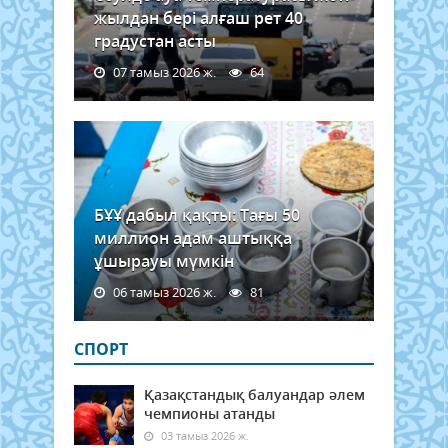
жылдан бері алғаш рет 40
градустан асты
07 тамыз 2026 ж.
64
БҰҰ дабыл қақты: Тағы 50
миллион адам аштыққа
ұшырауы мүмкін
06 тамыз 2026 ж.
81
СПОРТ
Қазақстандық балуандар әлем
чемпионы атанды
03 тамыз 2026 ж.