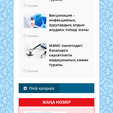
Қоғам
Вакцинация –
инфекциялық
аурулардың алдын
алудағы тиімді жолы
Қоғам
МӘМС пакетіндегі
балаларға
көрсетілетін
медициналық көмек
туралы
Қоғам
Пікір қалдыру
ЖАҢА НОМЕР