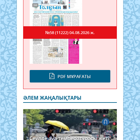
№58 (11222)
04.08.2026 ж.
PDF МҰРАҒАТЫ
ӘЛЕМ ЖАҢАЛЫҚТАРЫ
Сеулде ауа температурасы жеті