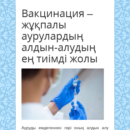
Вакцинация –
жұқпалы
аурулардың
алдын-алудың
ең тиімді жолы
Ауруды емдегеннен гөрі оның алдын алу