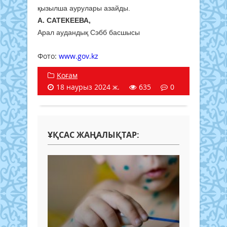
қызылша аурулары азайды.
А. САТЕКЕЕВА,
Арал аудандық Сэбб басшысы
Фото: ​
www.gov.kz
​​​
Қоғам
18 наурыз 2024 ж.
635
0
ҰҚСАС ЖАҢАЛЫҚТАР: