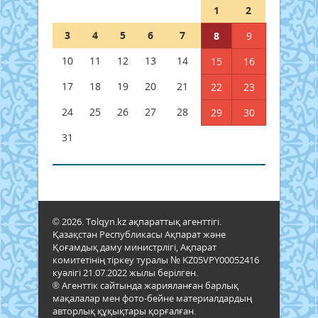
1
2
3
4
5
6
7
8
9
10
11
12
13
14
15
16
17
18
19
20
21
22
23
24
25
26
27
28
29
30
31
© 2026. Tolqyn.kz ақпараттық агенттігі.
Қазақстан Республикасы Ақпарат және
Қоғамдық даму министрлігі, Ақпарат
комитетінің тіркеу туралы № KZ05VPY00052416
куәлігі 21.07.2022 жылы берілген.
® Агенттік сайтында жарияланған барлық
мақалалар мен фото-бейне материалдардың
авторлық құқықтары қорғалған.