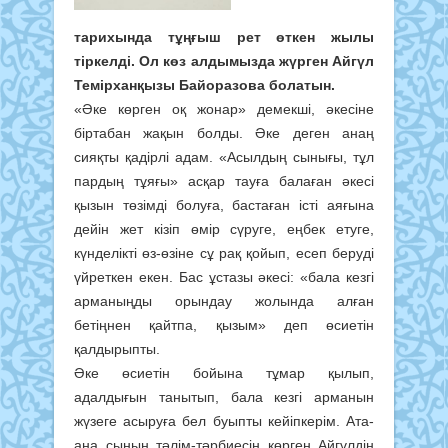
тарихында
тұңғыш рет өткен жылы
тіркелді. Ол көз алдымызда жүрген Айгүл
Темірханқызы Байоразова болатын.
«Әке көрген оқ жонар» демекші, әкесіне
біртабан жақын болды. Әке деген анаң
сияқты қадірлі адам. «Асылдың сынығы, тұл
пардың тұяғы» асқар тауға балаған әкесі
қызын төзімді болуға, бастаған істі аяғына
дейін жет кізіп өмір сүруге, еңбек етуге,
күнделікті өз-өзіне сұ рақ қойып, есеп беруді
үйреткен екен. Бас ұстазы әкесі: «бала кезгі
арманыңды орындау жолында алған
бетіңнен қайтпа, қызым» деп өсиетін
қалдырыпты.
Әке өсиетін бойына тұмар қылып,
адалдығын танытып, бала кезгі арманын
жүзеге асыруға бел буыпты кейіпкерім. Ата-
ана сының тәлім-
тәрбиесін көрген Айгүлдің