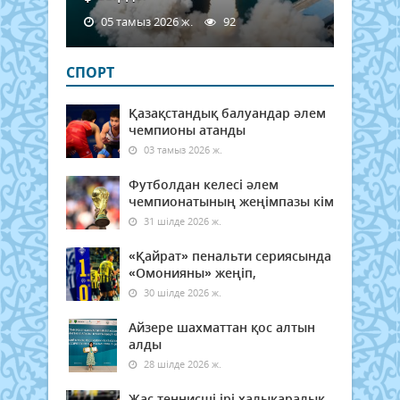
05 тамыз 2026 ж.
92
СПОРТ
Қазақстандық балуандар әлем
чемпионы атанды
03 тамыз 2026 ж.
Футболдан келесі әлем
чемпионатының жеңімпазы кім
31 шілде 2026 ж.
«Қайрат» пенальти сериясында
«Омонияны» жеңіп,
30 шілде 2026 ж.
Айзере шахматтан қос алтын
алды
28 шілде 2026 ж.
Жас теннисші ірі халықаралық