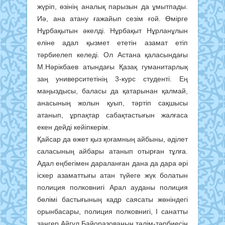
жүріп, өзінің аналық парызын да ұмытпады.
Иә, ана атану ғажайып сезім ғой. Өмірге
Нұрбақытын әкелді. Нұрбақыт Нұрланұлын
еліне адал қызмет ететін азамат етіп
тәрбиелеп келеді. Ол Астана қаласындағы
М.Нәрікбаев атындағы Қазақ гуманитарлық
заң университетінің 3-курс студенті. Ең
маңыздысы, баласы да қатарынан қалмай,
анасының жолын қуып, тәртіп сақшысы
атанып, ұрпақтар сабақтастығын жалғаса
екен дейді кейіпкерім.
Қайсар да өжет қыз қоғамның айбыны, әділет
саласының айбары атанып отырған тұлға.
Адал еңбегімен дараланған дана да дара әрі
іскер азаматтығы атан түйеге жүк болатын
полиция полковнигі Арал ауданы полиция
бөлімі бастығының кадр саясаты жөніндегі
орынбасары, полиция полковнигі, І санатты
заңгер Айгүл Байоразованың тәлім-тәрбиесін