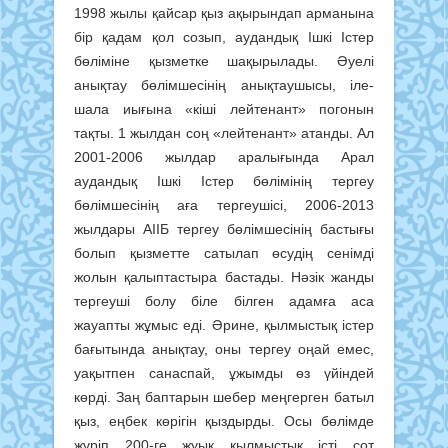
1998 жылы қайсар қыз ақырындап арманына
бір қадам қол созып, аудандық Ішкі Істер
бөліміне қызметке шақырылады. Әуелі
анықтау бөлімшесінің анықтаушысы, іле-
шала иығына «кіші лейтенант» погонын
тақты. 1 жылдан соң «лейтенант» атанды. Ал
2001-2006 жылдар аралығында Арал
аудандық Ішкі Істер бөлімінің тергеу
бөлімшесінің аға тергеушісі, 2006-2013
жылдары АІІБ тергеу бөлімшесінің бастығы
болып қызметте сатылап өсудің сенімді
жолын қалыптастыра бастады. Нәзік жанды
тергеуші болу біле білген адамға аса
жауапты жұмыс еді. Әрине, қылмыстық істер
бағытында анықтау, оны тергеу оңай емес,
уақытпен санаспай, ұжымды өз үйіндей
көрді. Заң баптарын шебер меңгерген батыл
қыз, еңбек көрігін қыздырды. Осы бөлімде
жүріп 200-ге жуық қылмыстық істі сот