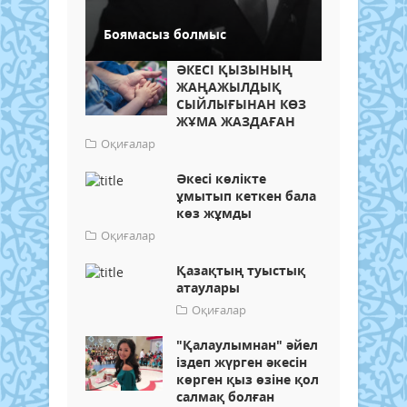
Боямасыз болмыс
​ӘКЕСІ ҚЫЗЫНЫҢ
ЖАҢАЖЫЛДЫҚ
СЫЙЛЫҒЫНАН КӨЗ
ЖҰМА ЖАЗДАҒАН
Оқиғалар
​Әкесі көлікте
ұмытып кеткен бала
көз жұмды
Оқиғалар
Қазақтың туыстық
атаулары
Оқиғалар
"Қалаулымнан" әйел
іздеп жүрген әкесін
көрген қыз өзіне қол
салмақ болған