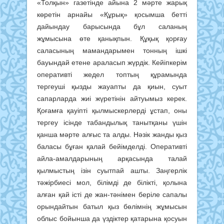
«Толқын» газетінде айына 2 мәрте жарық
көретін арнайы «Құрық» қосымша бетті
дайындау барысында бұл саланың
жұмысына өте қанықпын. Құқық қорғау
саласының мамандарымен тонның ішкі
бауындай етене араласып жүрдік. Кейіпкерім
оперативті жедел топтың құрамында
тергеуші қызды жауапты да қиын, суыт
сапарларда жиі жүретінін айтуымыз керек.
Қоғамға қауіпті қылмыскерлерді ұстап, оны
тергеу ісінде табандылық танытқаны үшін
қанша мәрте алғыс та алды. Нәзік жанды қыз
баласы бұған қалай бейімделді. Оперативті
айла-амалдарының арқасында талай
қылмыстың ізін суытпай ашты. Заңгерлік
тәжірбиесі мол, білімді де білікті, қолына
алған қай істі де жан-тәнімен беріле сапалы
орындайтын батыл қыз бөлімнің жұмысын
облыс бойынша да үздіктер қатарына қосуын