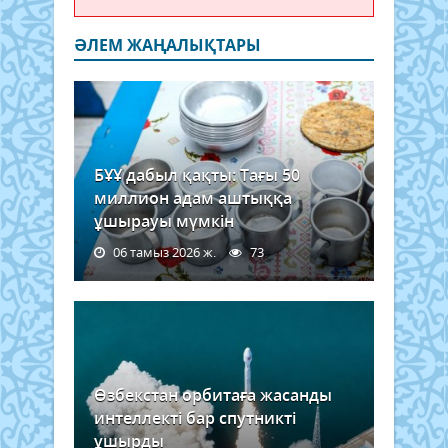
ӘЛЕМ ЖАҢАЛЫҚТАРЫ
БҰҰ дабыл қақты: Тағы 50
миллион адам аштыққа
ұшырауы мүмкін
06 тамыз 2026 ж.
73
Өзбекстан орбитаға жасанды
интеллекті бар спутникті
ұшырды