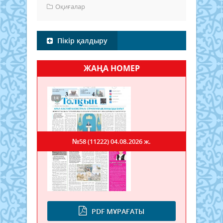
Оқиғалар
Пікір қалдыру
ЖАҢА НОМЕР
№58 (11222)
04.08.2026 ж.
PDF МҰРАҒАТЫ