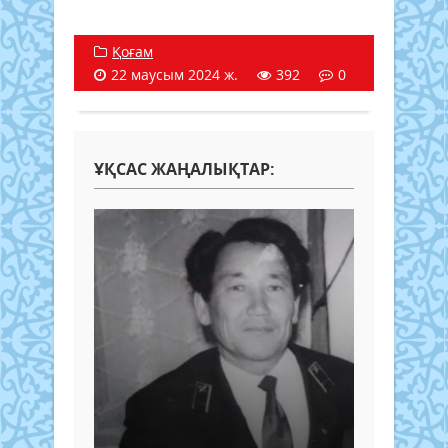
Қоғам
22 маусым 2024 ж.
392
0
ҰҚСАС ЖАҢАЛЫҚТАР: