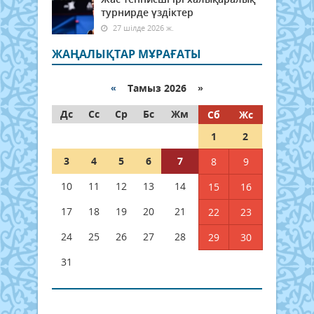
турнирде үздіктер
27 шілде 2026 ж.
ЖАҢАЛЫҚТАР МҰРАҒАТЫ
«
Тамыз 2026 »
Дс
Сс
Ср
Бс
Жм
Сб
Жс
1
2
3
4
5
6
7
8
9
10
11
12
13
14
15
16
17
18
19
20
21
22
23
24
25
26
27
28
29
30
31