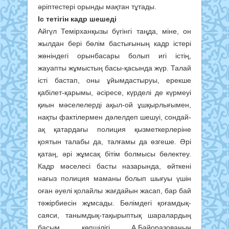
әріптестері орынды мақтан тұтады.
Іс тетігін кадр шешеді
Айгүл Темірханқызы бүгінгі таңда, міне, он
жылдан бері бөлім бастығының кадр істері
жөніндегі орынбасары болып игі істің,
жауапты жұмыстың басы-қасында жүр. Талай
істі бастап, оны ұйымдастыруы, ерекше
қабілет-қарымы, әсіресе, күрделі де күрмеуі
қиын мәселелерді ақыл-ой ұшқырлығымен,
нақты фактілермен дәлелдеп шешуі, сондай-
ақ қатардағы полиция қызметкерлеріне
қоятын талабы да, талғамы да өзгеше. Әрі
қатаң, әрі жұмсақ бітім болмысы бөлектеу.
Кадр мәселесі басты назарында, өйткені
нағыз полиция маманы болып шығуы үшін
оған әуелі қолайлы жағдайын жасап, бар бай
тәжірбиесін жұмсады. Бөлімдегі қоғамдық-
саяси, танымдық-тақырыптық шаралардың
басым көпшілігі А.Байоразованың