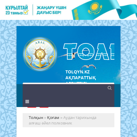
TOLQYN.KZ
АҚПАРАТТЫҚ
АГЕНТТІГІ
Толқын
»
Қоғам
» Аудан тарихында
алғаш әйел полковник