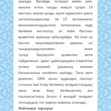
шығады. Қалайда полиция киімін киіп,
иығына погон
тағуды мақсат тұтқан 19
жастағы заңгер қызды әуелі жұмыспен қамту
орталығындағылар №13 жылжымалы
механикаландырылған колоннаның кадр
бөліміне инспек
тор, ал кейін бастығы
қызметіне жұмысқа қабылдайды. Өз ісіне әу
бастан жауапкершілікпен қараған ол
тындырымдылығымен көзге
түседі.
Заңгерлігін қызметіне жетік
пайдаланып, құжат дайындаудағы іскерлігіне
селкеу түсірмей, ұжымның, мекеме
басшысының сенімінен шығады. Тасы
өрге
домалап, 1994 жылы аудандық паспорт
столына Ішкі Істер бөлімінің төлқұжаттандыру
және виза беру бөлімшесінің аға
паспортисткасы бо
лып 4 жылдай төлқұжат
толтырудың топ жарған маманы атанады.
Лейтенант тергеуші