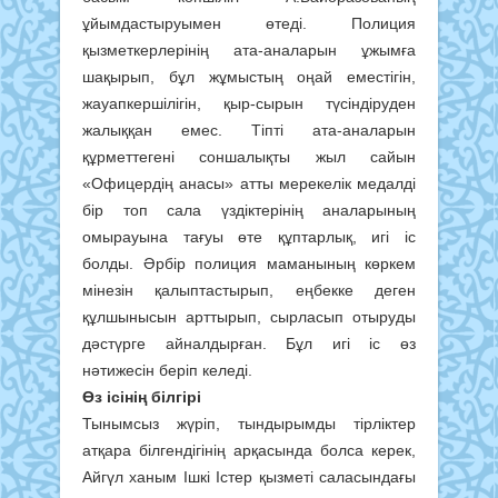
ұйымдастыруымен өтеді. Полиция
қызметкерлерінің ата-аналарын ұжымға
шақырып, бұл жұмыстың оңай еместігін,
жауапкершілігін, қыр-сырын түсіндіруден
жалыққан емес. Тіпті ата-аналарын
құрметтегені соншалықты жыл сайын
«Офицердің анасы» атты мерекелік медалді
бір топ сала үздіктерінің аналарының
омырауына тағуы өте құптарлық, игі іс
болды. Әрбір полиция маманының көркем
мінезін қалыптастырып, еңбекке деген
құлшынысын арттырып, сырласып отыруды
дәстүрге айналдырған. Бұл игі іс өз
нәтижесін беріп келеді.
Өз ісінің білгірі
Тынымсыз жүріп, тындырымды тірліктер
атқара білгендігінің арқасында болса керек,
Айгүл ханым Ішкі Істер қызметі саласындағы