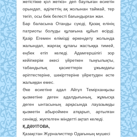
жетістікке қол жеткіз» деп баулыған өсиетін
орындап, әділеттің ақ жолынан таймай, тер
төгіп, осы биік белесті бағындырған жан.
Бар баласына Отанды сүюді, Қазақ елінің
патриоты болуды құлағына құйып өсірді.
Қазір Егемен елімізді өркендету жолында
жалындап, жарғақ құлағы жастыққа тимей,
еңбек етіп келеді. Адамгершілігі зор
кейіпкерім әкесі үйреткен тыңғылықты,
табандылық қасиеттерін ұжымдағы
әріптестеріне, шәкірттеріне үйретуден әсте
жалыққан емес.
Әке өсиетіне адал Айгүл Темірханқызы
қызметіне деген адалдығының, жұмысқа
деген ынтасының арқасында лауазымды
қызметін абыроймен атқарып, артылған
сенімді, жүктелген міндетті ақтап келеді.
Қ.ДӘУІТОВА,
Қазақстан Журналисттер Одағының мүшесі