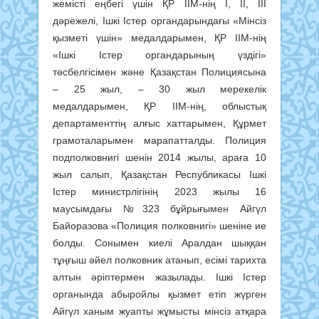
жемісті еңбегі үшін ҚР ІІМ-нің І, ІІ, ІІІ
дәрежелі, Ішкі Істер органдарындағы «Мінсіз
қызметі үшін» медалдарымен, ҚР ІІМ-нің
«Ішкі Істер органдарының үздігі»
төсбелгісімен және Қазақстан Полициясына
– 25 жыл, – 30 жыл мерекелік
медалдарымен, ҚР ІІМ-нің, облыстық
департаменттің алғыс хаттарымен, Құрмет
грамоталарымен марапатталды. Полиция
подполковнигі шенін 2014 жылы, араға 10
жыл салып, Қазақстан Республикасы Ішкі
Істер министрлігінің 2023 жылы 16
маусымдағы №323 бұйрығымен Айгүл
Байоразова «Полиция полковнигі» шеніне ие
болды. Сонымен киелі Аралдан шыққан
тұңғыш әйел полковник атанып, есімі тарихта
алтын әріптермен жазылады. Ішкі Істер
органында абыройлы қызмет етіп жүрген
Айгүл ханым жуапты жұмысты мінсіз атқара