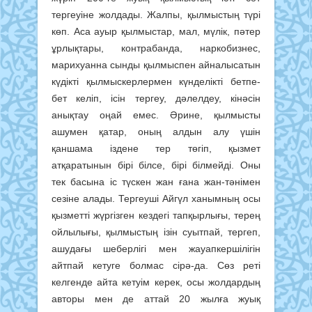
тергеуіне жолдады. Жалпы, қылмыстың түрі
көп. Аса ауыр қылмыстар, мал, мүлік, пәтер
ұрлықтары, контрабанда, наркобизнес,
марихуанна сынды қылмыспен айналысатын
күдікті қылмыскерлермен күнделікті бетпе-
бет келіп, ісін тергеу, дәлелдеу, кінәсін
анықтау оңай емес. Әрине, қылмысты
ашумен қатар, оның алдын алу үшін
қаншама іздене тер төгіп, қызмет
атқаратынын бірі білсе, бірі білмейді. Оны
тек басына іс түскен жан ғана жан-тәнімен
сезіне алады. Тергеуші Айгүл ханымның осы
қызметті жүргізген кездегі тапқырлығы, терең
ойлылығы, қылмыстың ізін суытпай, тергеп,
ашудағы шеберлігі мен жауапкершілігін
айтпай кетуге болмас сірә-да. Сөз реті
келгенде айта кетуім керек, осы жолдардың
авторы мен де аттай 20 жылға жуық