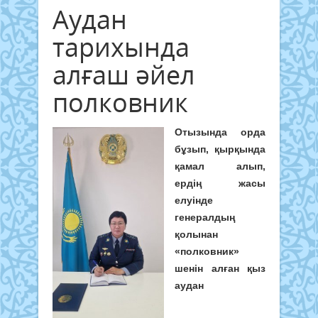
Аудан
тарихында
алғаш әйел
полковник
Отызында орда
бұзып, қырқында
қамал алып,
ердің жасы
елуінде
генералдың
қолынан
«полковник»
шенін алған қыз
аудан