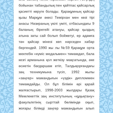
бойынан табандылық пен қайтпас қайсарлық
қасиетті көруге болады.
Қарақұмның қайсар
қызы
Марқұм әкесі Темірхан мен көзі тірі
анасы Нәзираның үкілі үміті, отбасындағы 9
баланың бірегейі атануы, қайсар қыздың
атына заты сай
болып бойжетуі, ер адамға
тән қайсар мінезі көп нәрседен хабар
бергендей. 1990 жы лы №59 Қарақұм орта
мектебін «күміс медальмен» тәмамдап,
бала
кезгі арманына қол жеткізу мақсатында, әке
өсиетін бағдаршам етіп, Талдықорғандағы
заң техникумына түсіп, 1992 жылы
«заңгер»
мамандығын «үздік» дипломмен
тәмамдайды. Ол бұл білімін әрі қарай
жалғастырып, 1998-2003 жылдары Қазақ
Мемлекеттік заң институтының
«құқықтану»
факультетінің сырттай бөлімінде оқып,
жоғары білімді заңгер мамандығын алып