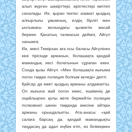
алып жүрген шәкірттері, әріптестері көптеп
саналады. Иә, қыран тектес азамат қыздың
алғырлығы ұжымның, елдің бірлігі мен
ынтымағы жолындағы қызметін жасай
бермек. Қанатың талмасын дейміз, Айгүл
ханымға.
Иә, әкесі Темірхан аға осы баласы Айгүлінен
көзі тірісінде арманын, болашақта қандай
мамандық иесі болатынын сұраған екен.
Сонда қызы Айгүл: «Мен болашақта иығыма
погон таққан полиция болғым келеді» депті.
Қайсар да өжет қыздың арманы алдамапты.
Ол иығына жай погон емес, ешкімнің де
оңайлықпен қолы жете бермейтін полиция
полковнигі шенін таққанда әкесіне айтқан
арманы орындалыпты. Ата-анасы: «қай
салаға барсаң да, қандай мамандықты
таңдасаң да адал еңбек етіп, өз біліміңмен