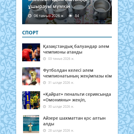
ұшырауы мүмкін
06 тамыз 2026 ж.
84
СПОРТ
Қазақстандық балуандар әлем
чемпионы атанды
03 тамыз 2026 ж.
Футболдан келесі әлем
чемпионатының жеңімпазы кім
31 шілде 2026 ж.
«Қайрат» пенальти сериясында
«Омонияны» жеңіп,
30 шілде 2026 ж.
Айзере шахматтан қос алтын
алды
28 шілде 2026 ж.