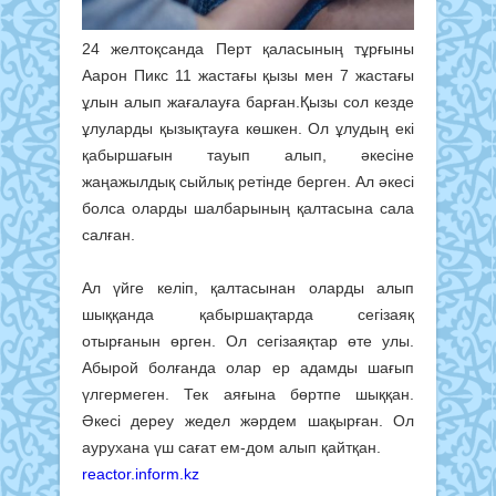
24 желтоқсанда Перт қаласының тұрғыны
Аарон Пикс 11 жастағы қызы мен 7 жастағы
ұлын алып жағалауға барған.Қызы сол кезде
ұлуларды қызықтауға көшкен. Ол ұлудың екі
қабыршағын тауып алып, әкесіне
жаңажылдық сыйлық ретінде берген. Ал әкесі
болса оларды шалбарының қалтасына сала
салған.
Ал үйге келіп, қалтасынан оларды алып
шыққанда қабыршақтарда сегізаяқ
отырғанын өрген. Ол сегізаяқтар өте улы.
Абырой болғанда олар ер адамды шағып
үлгермеген. Тек аяғына бөртпе шыққан.
Әкесі дереу жедел жәрдем шақырған. Ол
аурухана үш сағат ем-дом алып қайтқан.
reactor.inform.kz