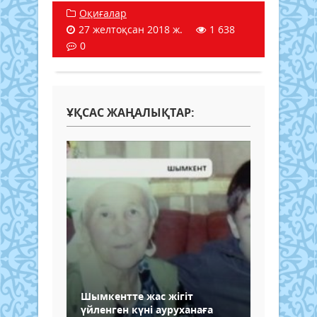
Оқиғалар
27 желтоқсан 2018 ж.
1 638
0
ҰҚСАС ЖАҢАЛЫҚТАР:
Шымкентте жас жігіт
үйленген күні ауруханаға