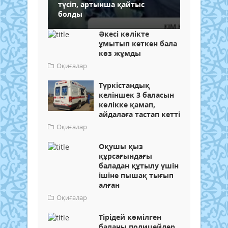
түсіп, артынша қайтыс
болды
​Әкесі көлікте
ұмытып кеткен бала
көз жұмды
Оқиғалар
Түркістандық
келіншек 3 баласын
көлікке қамап,
айдалаға тастап кетті
Оқиғалар
Оқушы қыз
құрсағындағы
баладан құтылу үшін
ішіне пышақ тығып
алған
Оқиғалар
Тірідей көмілген
баланы полицейлер