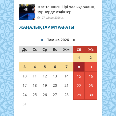
Жас теннисші ірі халықаралық
турнирде үздіктер
27 шілде 2026 ж.
ЖАҢАЛЫҚТАР МҰРАҒАТЫ
«
Тамыз 2026 »
Дс
Сс
Ср
Бс
Жм
Сб
Жс
1
2
3
4
5
6
7
8
9
10
11
12
13
14
15
16
17
18
19
20
21
22
23
24
25
26
27
28
29
30
31