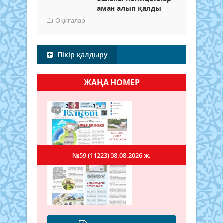
аман алып қалды
Оқиғалар
Пікір қалдыру
ЖАҢА НОМЕР
№59 (11223)
08.08.2026 ж.