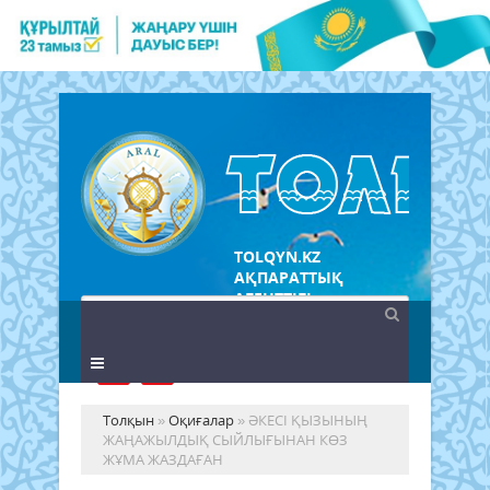
TOLQYN.KZ
АҚПАРАТТЫҚ
АГЕНТТІГІ
Толқын
»
Оқиғалар
» ​ӘКЕСІ ҚЫЗЫНЫҢ
ЖАҢАЖЫЛДЫҚ СЫЙЛЫҒЫНАН КӨЗ
ЖҰМА ЖАЗДАҒАН