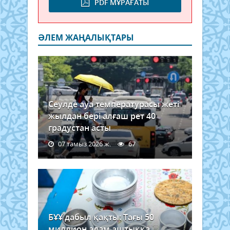
PDF МҰРАҒАТЫ
ӘЛЕМ ЖАҢАЛЫҚТАРЫ
Сеулде ауа температурасы жеті
жылдан бері алғаш рет 40
градустан асты
07 тамыз 2026 ж.
67
БҰҰ дабыл қақты: Тағы 50
миллион адам аштыққа