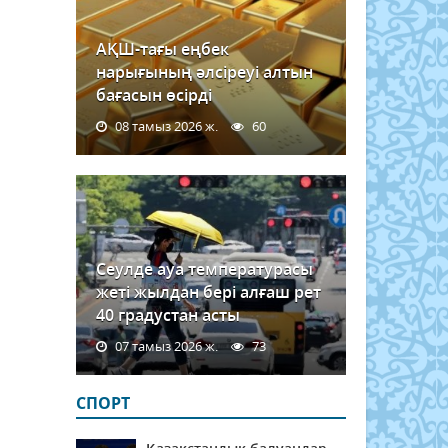
АҚШ-тағы еңбек
нарығының әлсіреуі алтын
бағасын өсірді
08 тамыз 2026 ж.
60
Сеулде ауа температурасы
жеті жылдан бері алғаш рет
40 градустан асты
07 тамыз 2026 ж.
73
СПОРТ