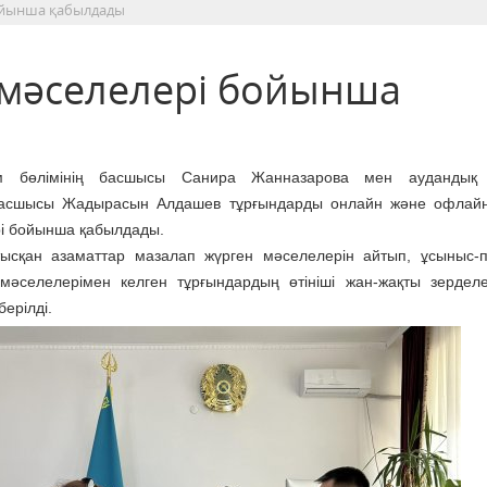
ойынша қабылдады
 мәселелері бойынша
ім бөлімінің басшысы Санира Жанназарова мен аудандық
асшысы Жадырасын Алдашев тұрғындарды онлайн және офлайн 
і бойынша қабылдады.
ысқан азаматтар мазалап жүрген мәселелерін айтып, ұсыныс-пі
 мәселелерімен келген тұрғындардың өтініші жан-жақты зерделе
ерілді.