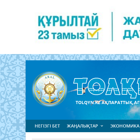
TOLQYN.KZ АҚПАРАТТЫҚ АГ
НЕГІЗГІ БЕТ
ЖАҢАЛЫҚТАР
ЭКОНОМИКА