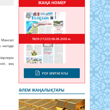
ЖАҢА НОМЕР
№59 (11223)
08.08.2026 ж.
 Мансап
негізде
кірлерін
ніп, заң
PDF МҰРАҒАТЫ
ӘЛЕМ ЖАҢАЛЫҚТАРЫ