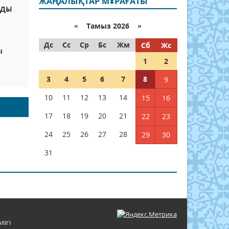
ЖАҢАЛЫҚТАР МҰРАҒАТЫ
РДЫ
«
Тамыз 2026 »
Дс
Сс
Ср
Бс
Жм
Сб
Жс
ы
1
2
3
4
5
6
7
8
9
10
11
12
13
14
15
16
17
18
19
20
21
22
23
24
25
26
27
28
29
30
31
лігі