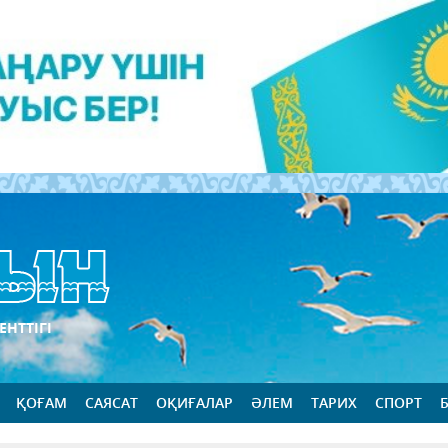
ЕНТТІГІ
ҚОҒАМ
САЯСАТ
ОҚИҒАЛАР
ӘЛЕМ
ТАРИХ
СПОРТ