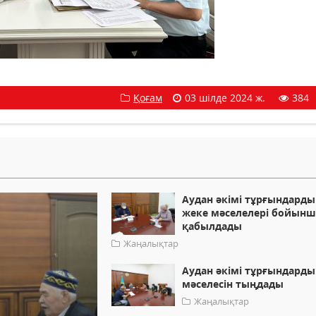
Қоғам
03 шілде 2024 ж.
384
Аудан әкімі тұрғындарды
жеке мәселелері бойынш
қабылдады
Жаңалықтар
Аудан әкімі тұрғындард
мәселесін тыңдады
Жаңалықтар