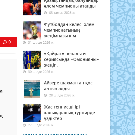
Қазақстандық балуандар
әлем чемпионы атанды
03 тамыз 2026 ж.
Футболдан келесі әлем
чемпионатының
жеңімпазы кім
0
31 шілде 2026 ж.
«Қайрат» пенальти
сериясында «Омонияны»
жеңіп,
30 шілде 2026 ж.
Айзере шахматтан қос
алтын алды
а
28 шілде 2026 ж.
Жас теннисші ірі
халықаралық турнирде
ың
үздіктер
27 шілде 2026 ж.