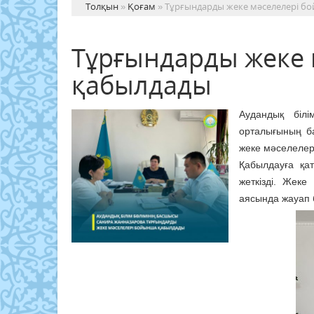
Толқын
»
Қоғам
» Тұрғындарды жеке мәселелері б
Тұрғындарды жеке
қабылдады
Аудандық біл
орталығының б
жеке мәселелер
Қабылдауға қат
жеткізді. Жеке
аясында жауап б