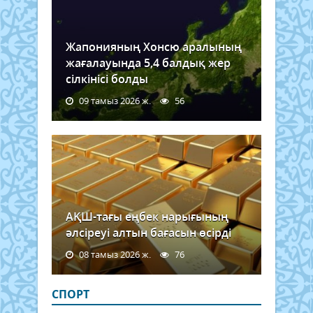
Жапонияның Хонсю аралының
жағалауында 5,4 балдық жер
сілкінісі болды
09 тамыз 2026 ж.
56
АҚШ-тағы еңбек нарығының
әлсіреуі алтын бағасын өсірді
08 тамыз 2026 ж.
76
СПОРТ