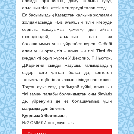
әлемдік өркениеттің даму жолына түсуі,
ағылшын тілін жетік меңгертуді талап етеді.
Ел басымыздың Қазақстан халқына жолдаған
жолдамасында «Біз ағылшын тілін игеруде
серпіліс жасауымыз қажет»,- деп айтып
өткендігіндей, ағылшын тілін өз
болашағымыз үшін үйренбек керек. Себебі
әлем үшін ортақ тіл – ағылшын тілі. Тіпті біз
күнделікті оқып жүрген У.Шекспир, П.Ньютон,
Д.Карнегии сынды жазушы, ғалымдардың
өздері өзге ұлттан болса да, көптеген
танымал еңбегін ағылшын тілінде паш еткен.
Тоқсан ауыз сөздің тобықтай түйіні, ағылшын
тілі заман талабы болғандықтан оны білуіміз
де, үйренуіміз де өз болашағымыз үшін
маңызды деп білемін.
Құндызай Әсетқызы,
№2 ОММЛИ-ның оқушысы