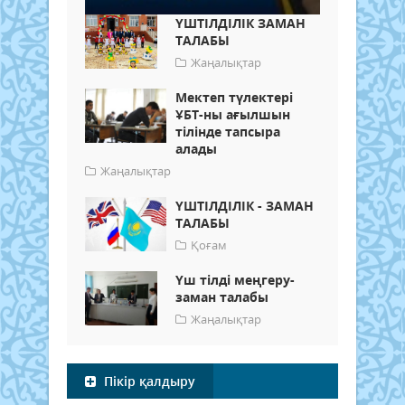
ҮШТІЛДІЛІК ЗАМАН
ТАЛАБЫ
Жаңалықтар
Мектеп түлектері
ҰБТ-ны ағылшын
тілінде тапсыра
алады
Жаңалықтар
ҮШТІЛДІЛІК - ЗАМАН
ТАЛАБЫ
Қоғам
Үш тілді меңгеру-
заман талабы
Жаңалықтар
Пікір қалдыру