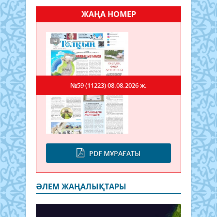
ЖАҢА НОМЕР
№59 (11223)
08.08.2026 ж.
PDF МҰРАҒАТЫ
ӘЛЕМ ЖАҢАЛЫҚТАРЫ