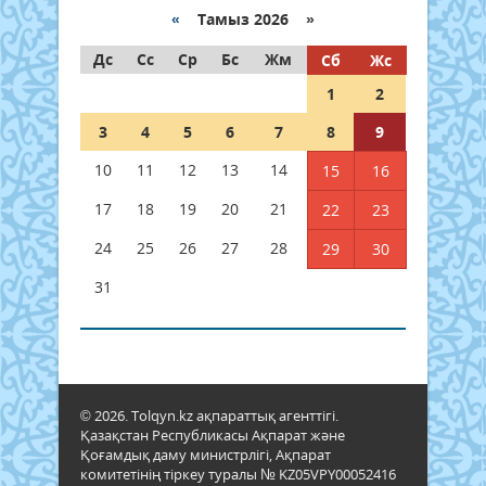
«
Тамыз 2026 »
Дс
Сс
Ср
Бс
Жм
Сб
Жс
1
2
3
4
5
6
7
8
9
10
11
12
13
14
15
16
17
18
19
20
21
22
23
24
25
26
27
28
29
30
31
© 2026. Tolqyn.kz ақпараттық агенттігі.
Қазақстан Республикасы Ақпарат және
Қоғамдық даму министрлігі, Ақпарат
комитетінің тіркеу туралы № KZ05VPY00052416