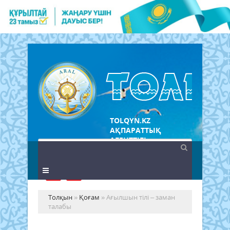
TOLQYN.KZ
АҚПАРАТТЫҚ
АГЕНТТІГІ
Толқын
»
Қоғам
» Ағылшын тілі – заман
талабы