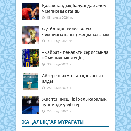
Қазақстандық балуандар әлем
чемпионы атанды
03 тамыз 2026 ж.
Футболдан келесі әлем
чемпионатының жеңімпазы кім
31 шілде 2026 ж.
«Қайрат» пенальти сериясында
«Омонияны» жеңіп,
30 шілде 2026 ж.
Айзере шахматтан қос алтын
алды
28 шілде 2026 ж.
Жас теннисші ірі халықаралық
турнирде үздіктер
27 шілде 2026 ж.
ЖАҢАЛЫҚТАР МҰРАҒАТЫ