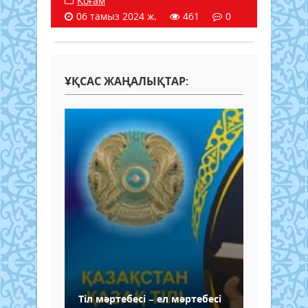
Қоғам
06 тамыз 2024 ж.
461
0
ҰҚСАС ЖАҢАЛЫҚТАР:
Тіл мәртебесі – ел мәртебесі