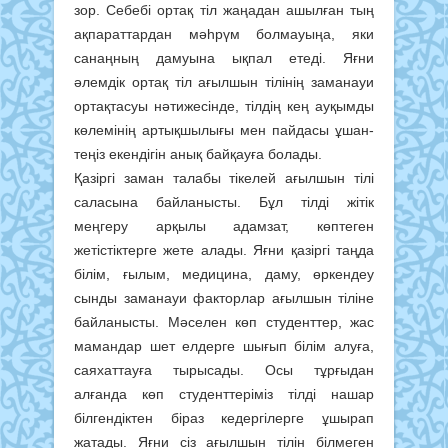
зор. Себебі ортақ тіл жаңадан ашылған тың
ақпараттардан мәһрүм болмауыңа, яки
санаңның дамуына ықпал етеді. Яғни
әлемдік ортақ тіл ағылшын тілінің заманауи
ортақтасуы нәтижесінде, тілдің кең ауқымды
көлемінің артықшылығы мен пайдасы ұшан-
теңіз екендігін анық байқауға болады.
Қазіргі заман талабы тікелей ағылшын тілі
саласына байланысты. Бұл тілді жітік
меңгеру арқылы адамзат, көптеген
жетістіктерге жете алады. Яғни қазіргі таңда
білім, ғылым, медицина, даму, өркендеу
сынды заманауи факторлар ағылшын тіліне
байланысты. Мәселен көп студенттер, жас
мамандар шет елдерге шығып білім алуға,
саяхаттауға тырысады. Осы тұрғыдан
алғанда көп студенттеріміз тілді нашар
білгендіктен біраз кедергілерге ұшырап
жатады. Яғни сіз ағылшын тілін білмеген