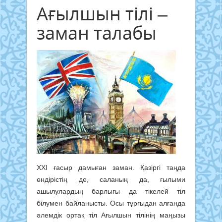
Ағылшын тілі –
заман талабы
ХХІ ғасыр дамыған заман. Қазіргі таңда
өндірістің де, саланың да, ғылыми
ашылулардың барлығы да тікелей тіл
білумен байланысты. Осы тұрғыдан алғанда
әлемдік ортақ тіл Ағылшын тілінің маңызы