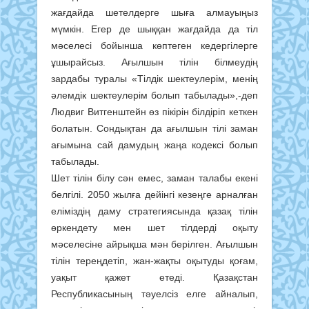
жағдайда шетелдерге шыға алмауыңыз
мүмкін. Егер де шыққан жағдайда да тіл
мәселесі бойынша көптеген кедергілерге
ұшырайсыз. Ағылшын тілін білмеудің
зардабы туралы «Тілдік шектеулерім, менің
әлемдік шектеулерім болып табылады»,-деп
Людвиг Витгенштейн өз пікірін білдіріп кеткен
болатын. Сондықтан да ағылшын тілі заман
ағымына сай дамудың жаңа кодексі болып
табылады.
Шет тілін білу сән емес, заман талабы екені
белгілі. 2050 жылға дейінгі кезеңге арналған
еліміздің даму стратегиясында қазақ тілін
өркендету мен шет тілдерді оқыту
мәселесіне айрықша мән берілген. Ағылшын
тілін тереңдетіп, жан-жақты оқытуды қоғам,
уақыт қажет етеді. Қазақстан
Республикасының тәуелсіз елге айналып,