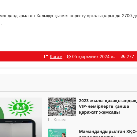
амандандырылған Халыққа қызмет көрсету орталықтарында 2700-д
.
Қоғам
05 қыркүйек 2024 ж.
277
2023 жылы қазақстандық
VIP-нөмірлерге қанша
қаражат жұмсады
Қоғам
Мамандандырылған ХҚО