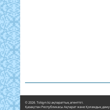
© 2026. Tolqyn.kz ақпараттық агенттігі.
Қазақстан Республикасы Ақпарат және Қоғамдық даму м