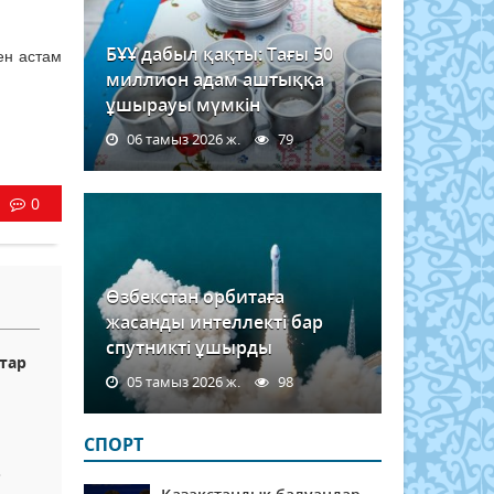
БҰҰ дабыл қақты: Тағы 50
ен астам
миллион адам аштыққа
ұшырауы мүмкін
06 тамыз 2026 ж.
79
0
Өзбекстан орбитаға
жасанды интеллекті бар
спутникті ұшырды
тар
05 тамыз 2026 ж.
98
СПОРТ
-