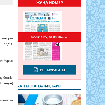
ЖАҢА НОМЕР
№58 (11222)
04.08.2026 ж.
 нөмірге
ан ХҚКО-
ыл бұрын
PDF МҰРАҒАТЫ
 белгісі
4 теңге)
ӘЛЕМ ЖАҢАЛЫҚТАРЫ
млекеттік