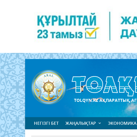
TOLQYN.KZ АҚПАРАТТЫҚ АГ
НЕГІЗГІ БЕТ
ЖАҢАЛЫҚТАР
ЭКОНОМИКА