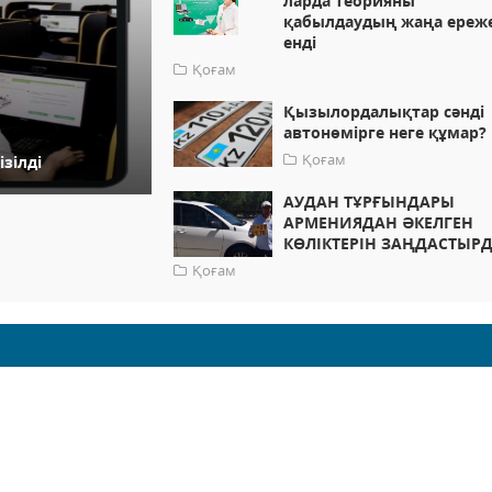
ларда теорияны
қабылдаудың жаңа ереже
енді
Қоғам
Қызылордалықтар сәнді
автонөмірге неге құмар?
Қоғам
зілді
АУДАН ТҰРҒЫНДАРЫ
АРМЕНИЯДАН ӘКЕЛГЕН
КӨЛІКТЕРІН ЗАҢДАСТЫР
Қоғам