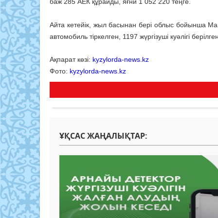
баж 285 АЕК құрайды, яғни 1 052 220 теңге.
Айта кетейік, жыл басынан бері облыс бойынша М
автомобиль тіркелген, 1197 жүргізуші куәлігі берілген
Ақпарат көзі:
kyzylorda-news.kz
Фото:
kyzylorda-news.kz
ҰҚСАС ЖАҢАЛЫҚТАР: