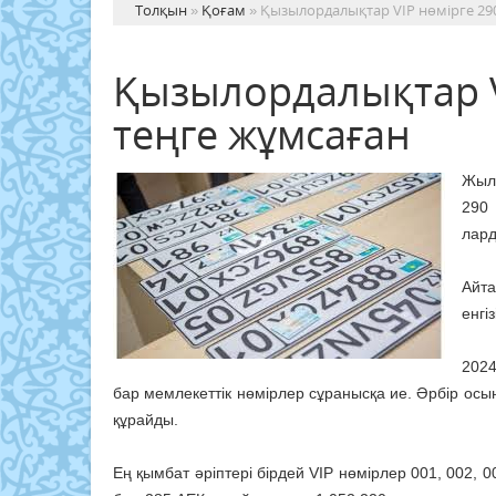
Толқын
»
Қоғам
» Қызылордалықтар VIP нөмірге 29
Қызылордалықтар V
теңге жұмсаған
Жыл 
290
лард
Айта
енгі
202
бар мемлекеттік нөмірлер сұранысқа ие. Әрбір осы
құрайды.
Ең қымбат әріптері бірдей VIP нөмірлер 001, 002, 0