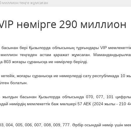
0 миллион теңге жұмсаған
IP нөмірге 290 миллион
басынан бері Қызылорда облысының тұрғындары VIP мемлекеттік
 миллион теңгеден астам қаражат жұмсаған. Мамандандырылғ
а 803 жоғары сұранысқа ие нөмірлер берілді.
 кетейік, жоғары сұранысқа ие нөмерлерді сату республикада 10 ж
зілген болатын.
4 жылдын басынан Қызылорда облысында 070, 077, 101 цифрлық
ндай нөмірдің мемлекеттік баж мөлшері 57 АЕК (2024 жылы - 210 44
03, 004, 005, 006, 007, 008, 009, 777. Әрбір осындай нөмір үшін ме