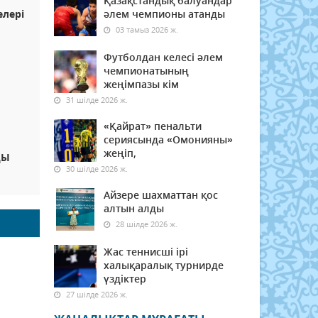
Қазақстандық балуандар
лері
әлем чемпионы атанды
03 тамыз 2026 ж.
Футболдан келесі әлем
чемпионатының
жеңімпазы кім
31 шілде 2026 ж.
«Қайрат» пенальти
сериясында «Омонияны»
жеңіп,
ДЫ
30 шілде 2026 ж.
Айзере шахматтан қос
алтын алды
28 шілде 2026 ж.
Жас теннисші ірі
халықаралық турнирде
үздіктер
27 шілде 2026 ж.