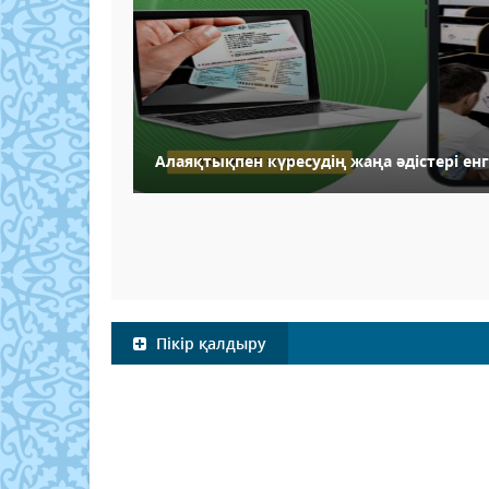
Алаяқтықпен күресудің жаңа әдістері енгі
Пікір қалдыру