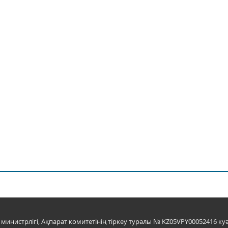
инистрлігі, Ақпарат комитетінің тіркеу туралы № KZ05VPY00052416 куә