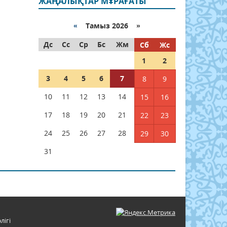
ЖАҢАЛЫҚТАР МҰРАҒАТЫ
«
Тамыз 2026 »
Дс
Сс
Ср
Бс
Жм
Сб
Жс
1
2
3
4
5
6
7
8
9
10
11
12
13
14
15
16
17
18
19
20
21
22
23
24
25
26
27
28
29
30
31
лігі