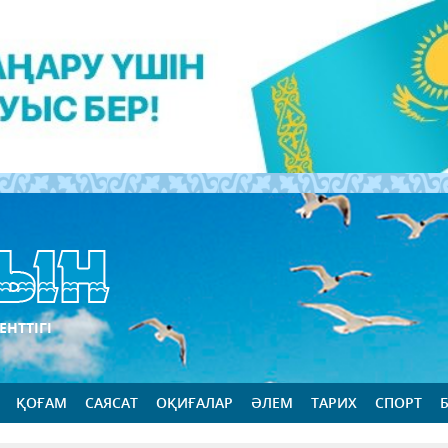
ЕНТТІГІ
ҚОҒАМ
САЯСАТ
ОҚИҒАЛАР
ӘЛЕМ
ТАРИХ
СПОРТ