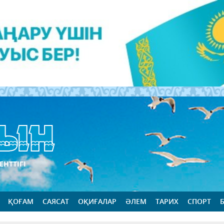
ЕНТТІГІ
ҚОҒАМ
САЯСАТ
ОҚИҒАЛАР
ӘЛЕМ
ТАРИХ
СПОРТ