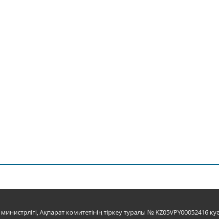
инистрлігі, Ақпарат комитетінің тіркеу туралы № KZ05VPY00052416 куә