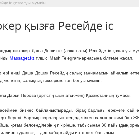
ейде іс қозғалуы мүмкін
кер қызға Ресейде іс
андық тиктокер Даша Дошикке (лақап аты) Ресейде іс қозғалуы мүм
айды
Massaget.kz
тілшісі Mash Telegram-арнасына сілтеме жасап.
р әрі әнші Даша Дошик Ресейдің салық заңнамасын айналып өтп
дікке ілігіп, салықтық тексеріске тап болуы мүмкін.
ағы Дарья Перова (әртістің шын аты-жөні) Қазақстанның тумасы.
есеймен бизнес байланыстырады, бірақ барлығы ережеге сай 
ерт береді. Барлық шараларын жеңілдетілген салық режимі бар ЖК
ша, қоғам белсенділерінің пікірінше, табысынан 30 пайыздың орн
7 миллион тұрады», – деп хабарлайды интернет-басылым.