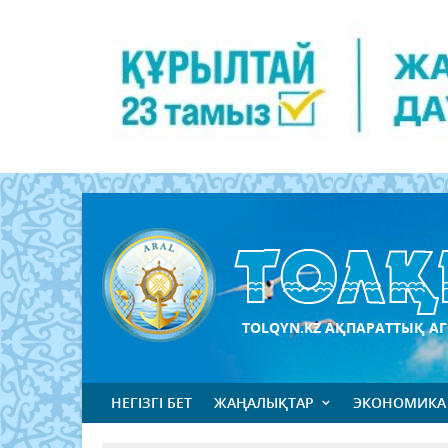
TOLQYN.KZ АҚПАРАТТЫҚ АГ
НЕГІЗГІ БЕТ
ЖАҢАЛЫҚТАР
ЭКОНОМИКА