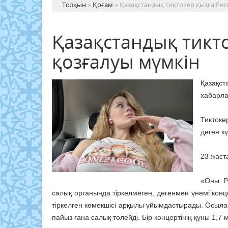
Толқын
»
Қоғам
» Қазақстандық тиктокер қызға Рес
Қазақстандық тикто
қозғалуы мүмкін
Қазақст
хабарл
Тиктоке
деген кү
23 жаст
«Оны Р
салық органында тіркелмеген, дегенмен үнемі конц
тіркелген көмекшісі арқылы ұйымдастырады. Осылай
пайыз ғана салық төлейді. Бір концертінің құны 1,