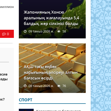
 миллион
Жапонияның Хонсю
аралының жағалауында 5,4
балдық жер сілкінісі болды
09 тамыз 2026 ж.
58
0
АҚШ-тағы еңбек
нарығының әлсіреуі алтын
есие
бағасын өсірді
лады
08 тамыз 2026 ж.
76
ек?
СПОРТ