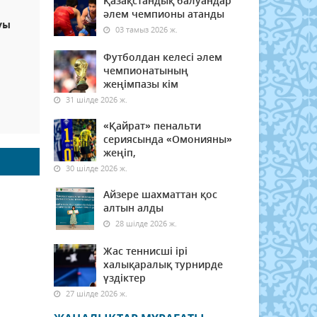
Қазақстандық балуандар
әлем чемпионы атанды
уы
03 тамыз 2026 ж.
Футболдан келесі әлем
чемпионатының
жеңімпазы кім
31 шілде 2026 ж.
«Қайрат» пенальти
сериясында «Омонияны»
жеңіп,
30 шілде 2026 ж.
Айзере шахматтан қос
алтын алды
28 шілде 2026 ж.
Жас теннисші ірі
халықаралық турнирде
үздіктер
27 шілде 2026 ж.