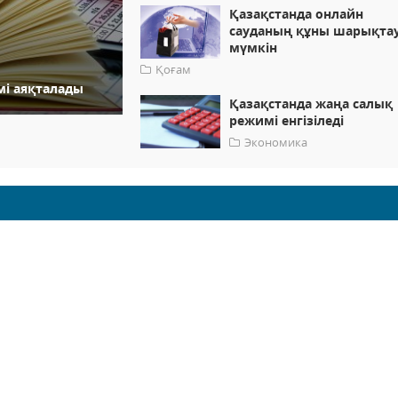
Қазақстанда онлайн
сауданың құны шарықта
мүмкін
Қоғам
мі аяқталады
Қазақстанда жаңа салық
режимі енгізіледі
Экономика