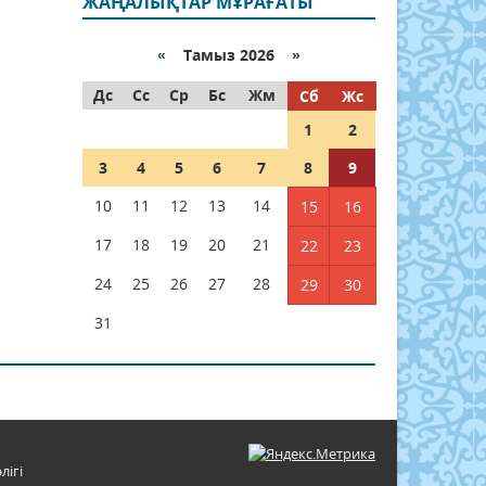
ЖАҢАЛЫҚТАР МҰРАҒАТЫ
«
Тамыз 2026 »
Дс
Сс
Ср
Бс
Жм
Сб
Жс
1
2
3
4
5
6
7
8
9
10
11
12
13
14
15
16
17
18
19
20
21
22
23
24
25
26
27
28
29
30
31
лігі