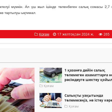
жүктелуі мүмкін. Ал үш жыл ішінде төленбеген салық сомасы 2,7
кке тартылуы ықтимал.
Қоғам
17 желтоқсан 2024 ж.
265
1 қазанға дейін салық
төлемеген азаматтарға н
рәсімдеуге шектеу қойы
Қоғам
Салықты уақытында
төлемесеңіз, не істеу кер
Қоғам