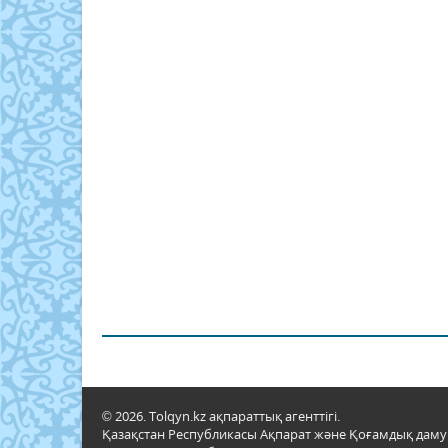
© 2026. Tolqyn.kz ақпараттық агенттігі.
Қазақстан Республикасы Ақпарат және Қоғамдық даму м