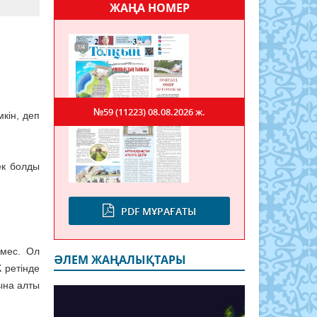
ЖАҢА НОМЕР
№59 (11223)
08.08.2026 ж.
кін, деп
ек болды
PDF МҰРАҒАТЫ
емес. Ол
ӘЛЕМ ЖАҢАЛЫҚТАРЫ
 ретінде
ына алты