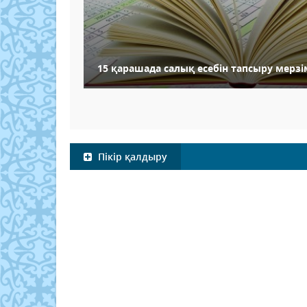
15 қарашада салық есебін тапсыру мерзі
Пікір қалдыру