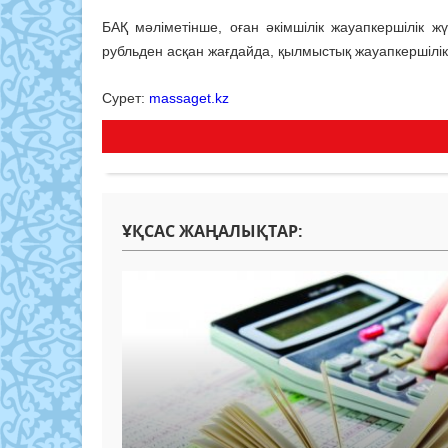
БАҚ мәліметінше, оған әкімшілік жауапкершілік 
рубльден асқан жағдайда, қылмыстық жауапкершілі
Сурет:
massaget.kz
ҰҚСАС ЖАҢАЛЫҚТАР: