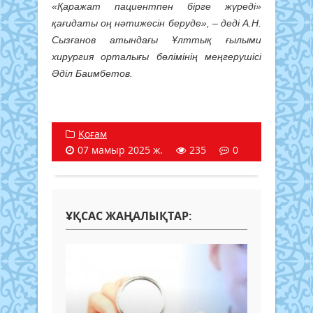
«Қаражат пациентпен бірге жүреді»
қағидаты оң нәтижесін беруде», – деді А.Н.
Сызғанов атындағы Ұлттық ғылыми
хирургия орталығы бөлімінің меңгерушісі
Әділ Баимбетов.
Қоғам
07 мамыр 2025 ж.
235
0
ҰҚСАС ЖАҢАЛЫҚТАР: