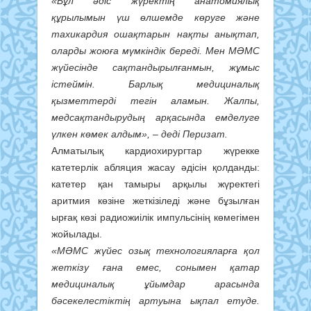
«Бұл әдіс жүректің анатомиялық
құрылымын үш өлшемде көруге және
тахикардия ошақтарын нақты анықтап,
оларды жоюға мүмкіндік береді. Мен МӘМС
жүйесінде сақтандырылғанмын, жұмыс
істеймін. Барлық медициналық
қызметтерді тегін аламын. Жалпы,
медсақтандырудың арқасында емделуге
үлкен көмек алдым», – деді Перизат.
Алматылық кардиохирургтар жүрекке
катетерлік абляция жасау әдісін қолданды:
катетер қан тамыры арқылы жүректегі
аритмия көзіне жеткізіледі және бұзылған
ырғақ көзі радиожиілік импульсінің көмегімен
жойылады.
«МӘМС жүйес озық технологияларға қол
жеткізу ғана емес, сонымен қатар
медициналық ұйымдар арасында
бәсекелестіктің артуына ықпал етуде.