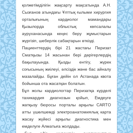
қолжетімділігін жақсарту мақсатында А.Н.
Сызғанов атындағы Ұлттық ғылыми хирургия
орталығының кардиолог мамандары
Қызылорда облыстық көпсалалы
ауруханасында кеңес беру жұмыстарын
жүргізіп, шеберлік сабақтарын өткізді.
Пациенттердің бірі 21 жастағы Перизат
Сматқызы 14 жасынан бері дәрігерлердің
бақылауында. Қызды ентігу, жүрек
соғысының жиілеуі, әлсіздік және бас айналу
мазалайды. Бұған дейін ол Астанада квота
бойынша ота жасатқан болатын.
Бұл жолы кардиологтар Перизатқа күрделі
тахикардия диагнозын қойып, Емдеуге
жатқызу бюросы порталы арқылы CARTO
атты үшөлшемді электроанатомиялық карта
жасау жүйесі арқылы диагностика мен
емделуге Алматыға жолдады.