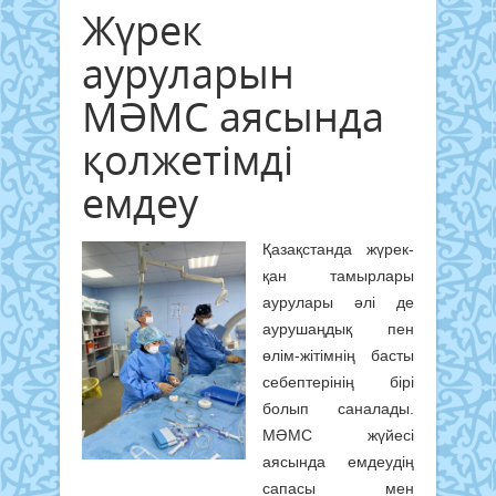
Жүрек
ауруларын
МӘМС аясында
қолжетімді
емдеу
Қазақстанда жүрек-
қан тамырлары
аурулары әлі де
аурушаңдық пен
өлім-жітімнің басты
себептерінің бірі
болып саналады.
МӘМС жүйесі
аясында емдеудің
сапасы мен