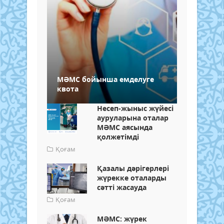
МӘМС бойынша емделуге
квота
Несеп-жыныс жүйесі
ауруларына оталар
МӘМС аясында
қолжетімді
Қоғам
Қазалы дәрігерлері
жүрекке оталарды
сәтті жасауда
Қоғам
МӘМС: жүрек