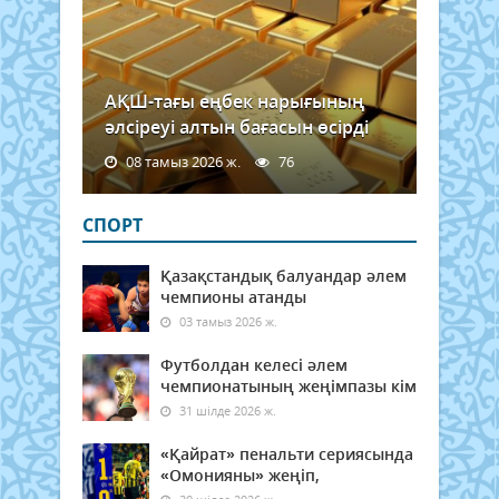
АҚШ-тағы еңбек нарығының
әлсіреуі алтын бағасын өсірді
08 тамыз 2026 ж.
76
СПОРТ
Қазақстандық балуандар әлем
чемпионы атанды
03 тамыз 2026 ж.
Футболдан келесі әлем
чемпионатының жеңімпазы кім
31 шілде 2026 ж.
«Қайрат» пенальти сериясында
«Омонияны» жеңіп,