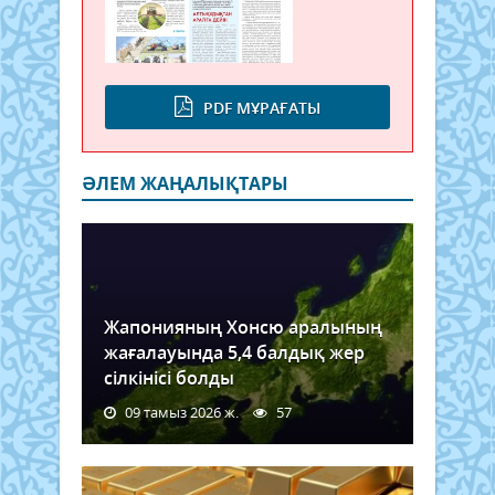
PDF МҰРАҒАТЫ
ӘЛЕМ ЖАҢАЛЫҚТАРЫ
Жапонияның Хонсю аралының
жағалауында 5,4 балдық жер
сілкінісі болды
09 тамыз 2026 ж.
57