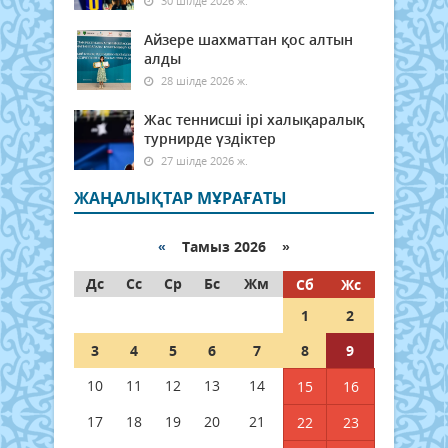
30 шілде 2026 ж.
Айзере шахматтан қос алтын
алды
28 шілде 2026 ж.
Жас теннисші ірі халықаралық
турнирде үздіктер
27 шілде 2026 ж.
ЖАҢАЛЫҚТАР МҰРАҒАТЫ
«
Тамыз 2026 »
Дс
Сс
Ср
Бс
Жм
Сб
Жс
1
2
3
4
5
6
7
8
9
10
11
12
13
14
15
16
17
18
19
20
21
22
23