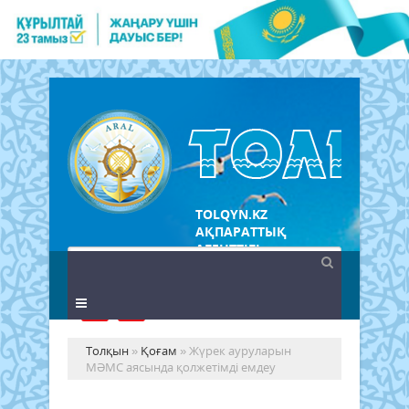
TOLQYN.KZ
АҚПАРАТТЫҚ
АГЕНТТІГІ
Толқын
»
Қоғам
» Жүрек ауруларын
МӘМС аясында қолжетімді емдеу