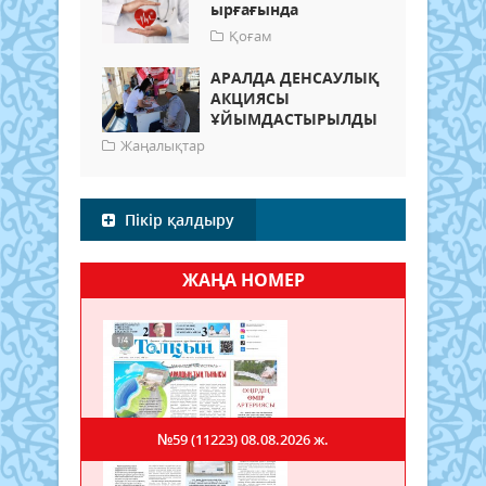
ырғағында
Қоғам
АРАЛДА ДЕНСАУЛЫҚ
АКЦИЯСЫ
ҰЙЫМДАСТЫРЫЛДЫ
Жаңалықтар
Пікір қалдыру
ЖАҢА НОМЕР
№59 (11223)
08.08.2026 ж.