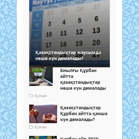
Қазақстандықтар маусымда
неше күн демалады?
Биылғы Құрбан
айтта
қазақстандықтар
неше күн демалады
Қоғам
Қазақстандықтар
Құрбан айтта қанша
күн демалады?
Қоғам
Құрбан айт-2023: