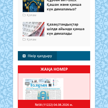
Қашан және қанша
күн демаламыз?
Қоғам
Қазақстандықтар
шілде айында қанша
күн демалады
Қоғам
Пікір қалдыру
ЖАҢА НОМЕР
№58 (11222)
04.08.2026 ж.