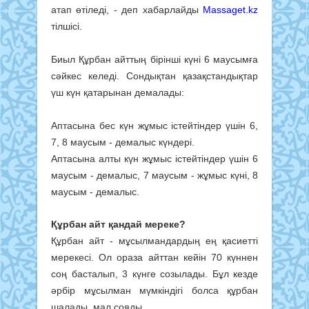
атап өтіледі, - деп хабарлайды
Massaget.kz
тілшісі.
Биыл Құрбан айттың бірінші күні 6 маусымға
сәйкес келеді. Сондықтан қазақстандықтар
үш күн қатарынан демалады:
Аптасына бес күн жұмыс істейтіндер үшін 6,
7, 8 маусым - демалыс күндері.
Аптасына алты күн жұмыс істейтіндер үшін 6
маусым - демалыс, 7 маусым - жұмыс күні, 8
маусым - демалыс.
Құрбан айт қандай мереке?
Құрбан айт - мұсылмандардың ең қасиетті
мерекесі. Ол ораза айттан кейін 70 күннен
соң басталып, 3 күнге созылады. Бұл кезде
әрбір мұсылман мүмкіндігі болса құрбан
шалады, мал сояды.