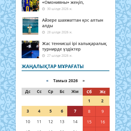
«Омонияны» жеңіп,
30 шілде 2026 ж.
Айзере шахматтан қос алтын
алды
28 шілде 2026 ж.
Жас теннисші ірі халықаралық
турнирде үздіктер
27 шілде 2026 ж.
ЖАҢАЛЫҚТАР МҰРАҒАТЫ
«
Тамыз 2026 »
Дс
Сс
Ср
Бс
Жм
Сб
Жс
1
2
3
4
5
6
7
8
9
10
11
12
13
14
15
16