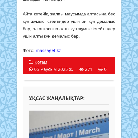
Айта кетейік, жалпы маусымда аптасына бес
күн жұмыс істейтіндер үшін он күн демалыс
бар, ал аптасына алты күн жұмыс істейтіндер
үшін алты күн демалыс бар.
Фото: ​
massaget.kz
​​​
Қоғам
05 маусым 2025 ж.
271
0
ҰҚСАС ЖАҢАЛЫҚТАР: