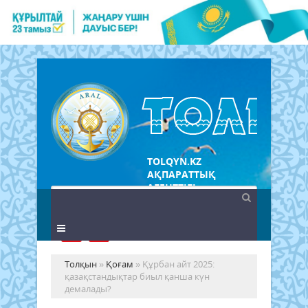
TOLQYN.KZ
АҚПАРАТТЫҚ
АГЕНТТІГІ
Толқын
»
Қоғам
» Құрбан айт 2025:
қазақстандықтар биыл қанша күн
демалады?