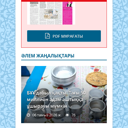
PDF МҰРАҒАТЫ
ӘЛЕМ ЖАҢАЛЫҚТАРЫ
БҰҰ дабыл қақты: Тағы 50
миллион адам аштыққа
ұшырауы мүмкін
06 тамыз 2026 ж.
76