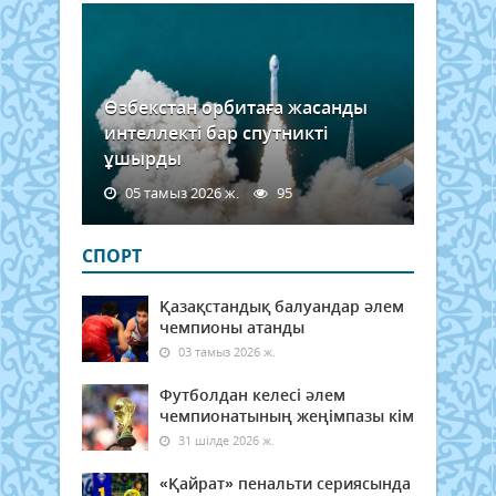
Өзбекстан орбитаға жасанды
интеллекті бар спутникті
ұшырды
05 тамыз 2026 ж.
95
СПОРТ
Қазақстандық балуандар әлем
чемпионы атанды
03 тамыз 2026 ж.
Футболдан келесі әлем
чемпионатының жеңімпазы кім
31 шілде 2026 ж.
«Қайрат» пенальти сериясында