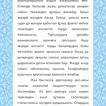
факторларының алдын алғанынмыз жөн.
Елімізде балалар жазғы демалысқа шыққан
сайын терезеден құлауы жиілейді. Биыл
жағдай мүлдем басқа. Екінші, үшінші және
одан да жоғары қабаттан құлау фактісі көбіне
терезедегі москиттік торды орнатумен
байланысты. Тұрғындарға арнайы
мекемелерге терезеге тапсырыс беру
кезінде москитті торды балалардың бойы
жетпейтін жеріне орнатуға немесе басқа да
қалқандар арқылы сақтық шараларын қатаң
қадағаласа деген өтінішіміз бар. Жазда асыр
салып ойнағанның орнына бүлдіршіндер
аурухана қақпасында қамалуға мәжбүр.
Жаз басталса дәрігерлер қол-аяғы
сынған кішкентай пациенттерден қолы
босамайды. Ал жел қақтыру үшін ашқан
терезеден ауып құлаған сәбилердің
статистикасы мүлдем қорқынышты. Олардың