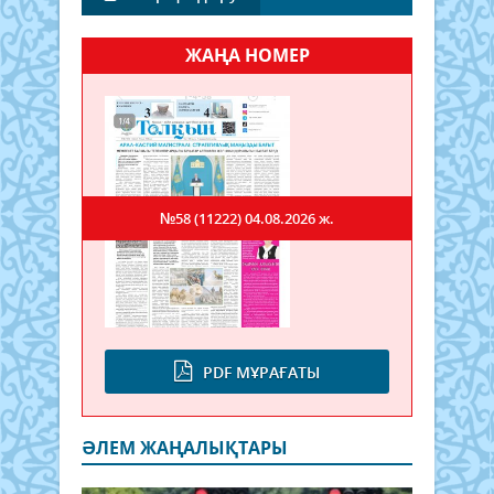
ЖАҢА НОМЕР
№58 (11222)
04.08.2026 ж.
PDF МҰРАҒАТЫ
ӘЛЕМ ЖАҢАЛЫҚТАРЫ