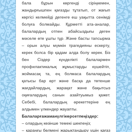
бала бұрын көргенді сіріңкемен,
жандырғышпен қағазды тұтатып, от жағып
көргісі келмейді дегенге еш уақытта сенімді
болуға болмайды. Құрметті ата-аналар,
балалардың отпен абайсыздығы деген
мәселе өте ұшты тұр. Және басты тапсырма
– орын алуы мүмкін трагедияны ескерту,
керек болса бір қадам алда болу керек. Біз
бен Сіздер күнделікті балалармен
профилактикалық жұмыстарды күшейтіп,
жоймасақ та, ең болмаса балалардың
қатысы бар өрт және басқа да төтенше
жағдайлардың, жарақат және бақытсыз
оқиғалардың санын азайтуымыз қажет.
Себебі, балалардың әрекеттеріне ең
алдымен үлкендер жауапты.
Балаларғажаманүлгікөрсетпеңіздер:
– олардың көзінше темекі шекпеңіз;
– қараңғы бөлмені жарықтандыру үшін қағаз