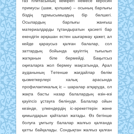
газ плитасының кемірегі немесе керосин
примусы (шам, қолшам) – осының барлығы
біздің тұрмысымыздың бір бөлшегі.
Осылардың барлығы жанғыш
материалдарды тұтандыратын қасиеті бар
екендігін әрқашан естен шығармау қажет, ал
кейде қараусыз қалған балалар, сол
заттардың бойында қауіптің тығылып
жатқанын біле бермейді. Бақытсыз
оқиғаларға жол бермеу мақсатында, Арал
ауданының Төтенше жағдайлар бөлім
қызметкерлері халық арасында
профилактикалық іс – шаралар атқаруда, ол
жақта басты назар балалардың өзін-өзі
қауіпсіз ұстауға бөлінуде. Балалар ойын
кезінде, үлкендердің іс-әрекеттерін және
қимылдарын қайталап жатады. Өз бетінше
болуға ұмтылу балалар жалғыз қалғанда
қатты байқалады. Сондықтан жалғыз қалған