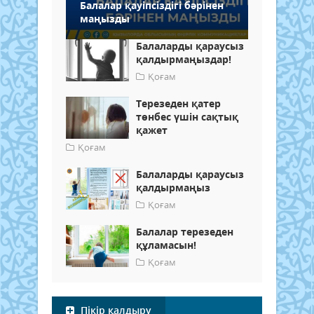
Балалар қауіпсіздігі бәрінен
маңызды
Балаларды қараусыз
қалдырмаңыздар!
Қоғам
Терезеден қатер
төнбес үшін сақтық
қажет
Қоғам
Балаларды қараусыз
қалдырмаңыз
Қоғам
Балалар терезеден
құламасын!
Қоғам
Пікір қалдыру