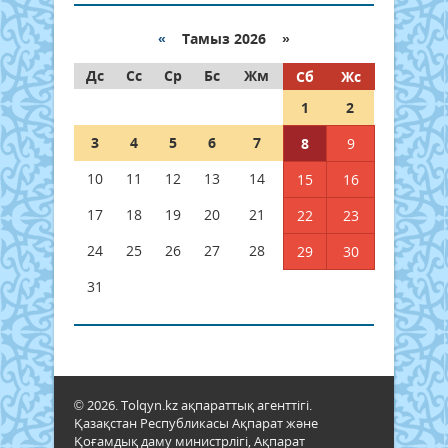
«
Тамыз 2026 »
Дс
Сс
Ср
Бс
Жм
Сб
Жс
1
2
3
4
5
6
7
8
9
10
11
12
13
14
15
16
17
18
19
20
21
22
23
24
25
26
27
28
29
30
31
© 2026. Tolqyn.kz ақпараттық агенттігі.
Қазақстан Республикасы Ақпарат және
Қоғамдық даму министрлігі, Ақпарат