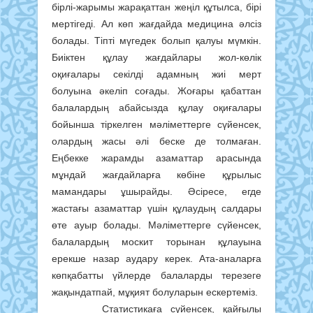
бірлі-жарымы жарақаттан жеңіл құтылса, бірі
мертігеді. Ал көп жағдайда медицина әлсіз
болады. Тіпті мүгедек болып қалуы мүмкін.
Биіктен құлау жағдайлары жол-көлік
оқиғалары секілді адамның жиі мерт
болуына әкеліп соғады. Жоғары қабаттан
балалардың абайсызда құлау оқиғалары
бойынша тіркелген мәліметтерге сүйенсек,
олардың жасы әлі беске де толмаған.
Еңбекке жарамды азаматтар арасында
мұндай жағдайларға көбіне құрылыс
мамандары ұшырайды. Әсіресе, егде
жастағы азаматтар үшін құлаудың салдары
өте ауыр болады. Мәліметтерге сүйенсек,
балалардың москит торынан құлауына
ерекше назар аудару керек. Ата-аналарға
көпқабатты үйлерде балаларды терезеге
жақындатпай, мұқият болуларын ескертеміз.
Статистикаға сүйенсек, қайғылы