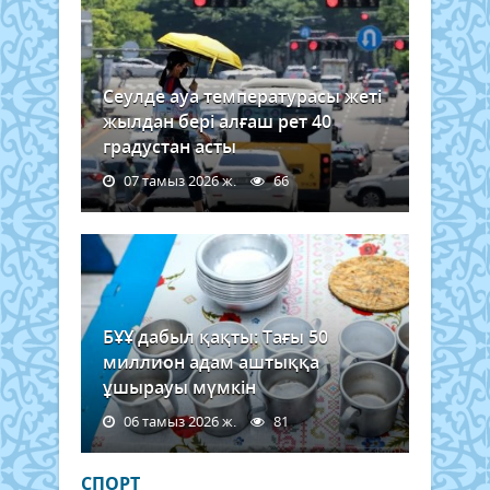
Сеулде ауа температурасы жеті
жылдан бері алғаш рет 40
градустан асты
07 тамыз 2026 ж.
66
БҰҰ дабыл қақты: Тағы 50
миллион адам аштыққа
ұшырауы мүмкін
06 тамыз 2026 ж.
81
СПОРТ