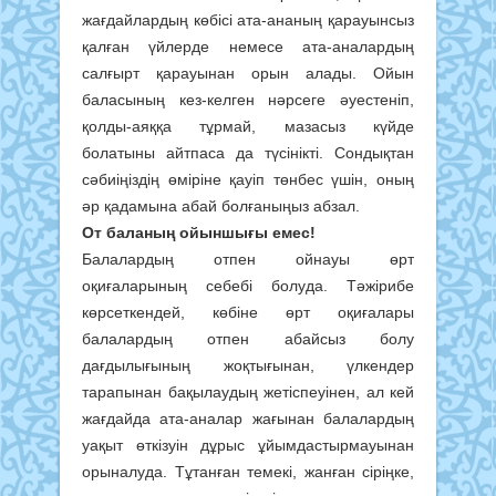
жағдайлардың көбісі ата-ананың қарауынсыз
қалған үйлерде немесе ата-аналардың
салғырт қарауынан орын алады. Ойын
баласының кез-келген нәрсеге әуестеніп,
қолды-аяққа тұрмай, мазасыз күйде
болатыны айтпаса да түсінікті. Сондықтан
сәбиіңіздің өміріне қауіп төнбес үшін, оның
әр қадамына абай болғаныңыз абзал.
От баланың ойыншығы емес!
Балалардың отпен ойнауы өрт
оқиғаларының себебі болуда. Тәжірибе
көрсеткендей, көбіне өрт оқиғалары
балалардың отпен абайсыз болу
дағдылығының жоқтығынан, үлкендер
тарапынан бақылаудың жетіспеуінен, ал кей
жағдайда ата-аналар жағынан балалардың
уақыт өткізуін дұрыс ұйымдастырмауынан
орыналуда. Тұтанған темекі, жанған сіріңке,