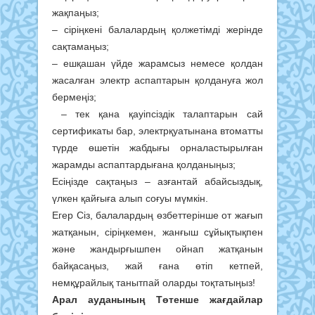
жақпаңыз;
– сіріңкені балалардың қолжетімді жерінде
сақтамаңыз;
– ешқашан үйде жарамсыз немесе қолдан
жасалған электр аспаптарын қолдануға жол
бермеңіз;
– тек қана қауіпсіздік талаптарын сай
сертификаты бар, электрқуатынана втоматты
түрде өшетін жабдығы орналастырылған
жарамды аспаптардығана қолданыңыз;
Есіңізде сақтаңыз – азғантай абайсыздық,
үлкен қайғыға алып соғуы мүмкін.
Егер Сіз, балалардың өзбеттерінше от жағып
жатқанын, сіріңкемен, жанғыш сұйықтықпен
және жандырғышпен ойнап жатқанын
байқасаңыз, жай ғана өтіп кетпей,
немқұрайлық танытпай оларды тоқтатыңыз!
Арал ауданының Төтенше жағдайлар