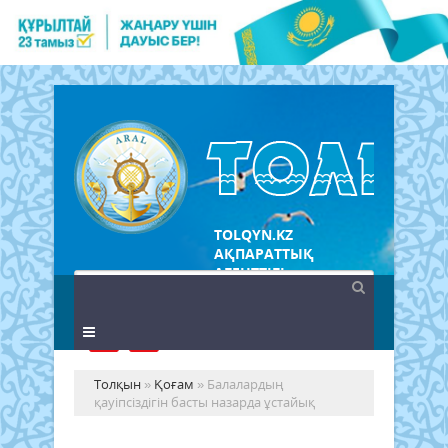
TOLQYN.KZ
АҚПАРАТТЫҚ
АГЕНТТІГІ
Толқын
»
Қоғам
» Балалардың
қауіпсіздігін басты назарда ұстайық