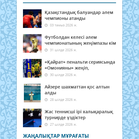
Қазақстандық балуандар әлем
чемпионы атанды
03 тамыз 2026 ж.
Футболдан келесі әлем
чемпионатының жеңімпазы кім
31 шілде 2026 ж.
«Қайрат» пенальти сериясында
«Омонияны» жеңіп,
30 шілде 2026 ж.
Айзере шахматтан қос алтын
алды
28 шілде 2026 ж.
Жас теннисші ірі халықаралық
турнирде үздіктер
27 шілде 2026 ж.
ЖАҢАЛЫҚТАР МҰРАҒАТЫ