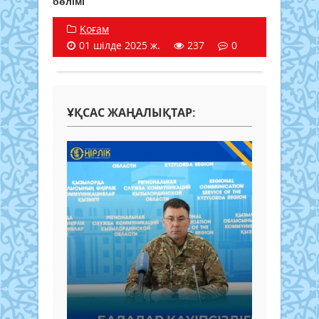
бөлімі
Қоғам
01 шілде 2025 ж.
237
0
ҰҚСАС ЖАҢАЛЫҚТАР: