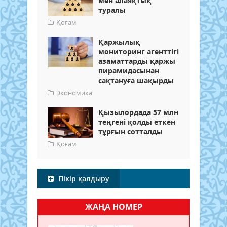
мен алаяқтық
туралы
Қоғам
Қаржылық
мониторинг агенттігі
азаматтарды қаржы
пирамидасынан
сақтануға шақырды
Экономика
Қызылордада 57 млн
теңгені қолды еткен
тұрғын сотталды
Қоғам
Пікір қалдыру
ЖАҢА НОМЕР