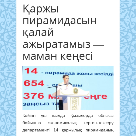
Қаржы
пирамидасын
қалай
ажыратамыз —
маман кеңесі
Кейінгі үш жылда Қызылорда облысы
бойынша экономикалық тергеп-тексеру
департаменті 14 қаржылық пирамиданың