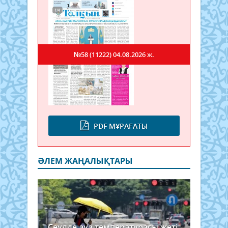
№58 (11222)
04.08.2026 ж.
PDF МҰРАҒАТЫ
ӘЛЕМ ЖАҢАЛЫҚТАРЫ
Сеулде ауа температурасы жеті