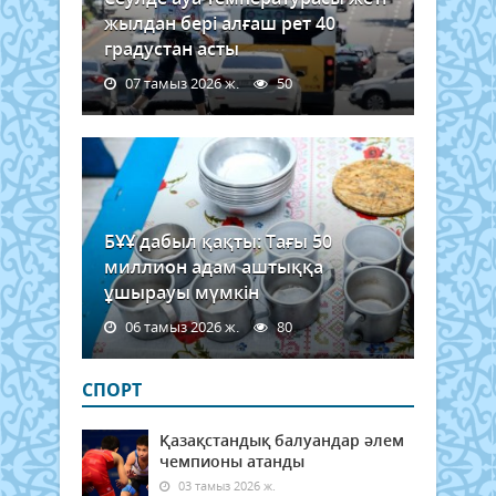
жылдан бері алғаш рет 40
градустан асты
07 тамыз 2026 ж.
50
БҰҰ дабыл қақты: Тағы 50
миллион адам аштыққа
ұшырауы мүмкін
06 тамыз 2026 ж.
80
СПОРТ
Қазақстандық балуандар әлем
чемпионы атанды
03 тамыз 2026 ж.