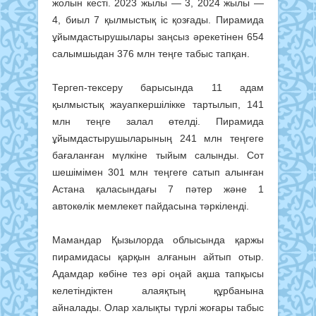
жолын кесті. 2023 жылы — 3, 2024 жылы —
4, биыл 7 қылмыстық іс қозғады. Пирамида
ұйымдастырушылары заңсыз әрекетінен 654
салымшыдан 376 млн теңге табыс тапқан.
Тергеп-тексеру барысында 11 адам
қылмыстық жауапкершілікке тартылып, 141
млн теңге залал өтелді. Пирамида
ұйымдастырушыларының 241 млн теңгеге
бағаланған мүлкіне тыйым салынды. Сот
шешімімен 301 млн теңгеге сатып алынған
Астана қаласындағы 7 пәтер және 1
автокөлік мемлекет пайдасына тәркіленді.
Мамандар Қызылорда облысында қаржы
пирамидасы қарқын алғанын айтып отыр.
Адамдар көбіне тез әрі оңай ақша тапқысы
келетіндіктен алаяқтың құрбанына
айналады. Олар халықты түрлі жоғары табыс