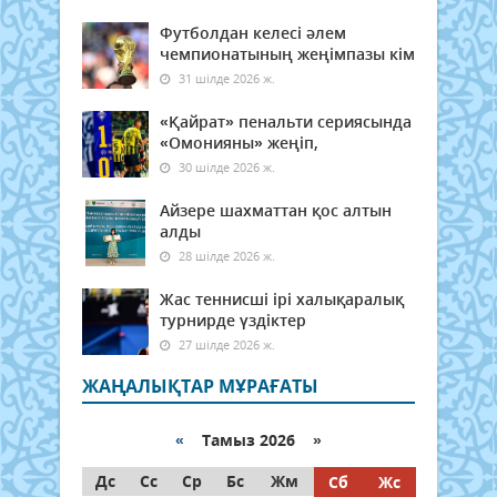
Футболдан келесі әлем
чемпионатының жеңімпазы кім
31 шілде 2026 ж.
«Қайрат» пенальти сериясында
«Омонияны» жеңіп,
30 шілде 2026 ж.
Айзере шахматтан қос алтын
алды
28 шілде 2026 ж.
Жас теннисші ірі халықаралық
турнирде үздіктер
27 шілде 2026 ж.
ЖАҢАЛЫҚТАР МҰРАҒАТЫ
«
Тамыз 2026 »
Дс
Сс
Ср
Бс
Жм
Сб
Жс