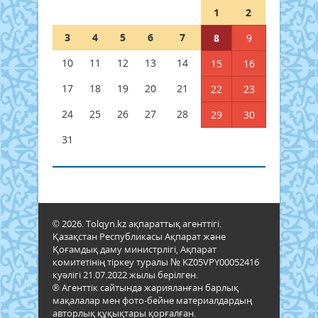
1
2
3
4
5
6
7
8
9
10
11
12
13
14
15
16
17
18
19
20
21
22
23
24
25
26
27
28
29
30
31
© 2026. Tolqyn.kz ақпараттық агенттігі.
Қазақстан Республикасы Ақпарат және
Қоғамдық даму министрлігі, Ақпарат
комитетінің тіркеу туралы № KZ05VPY00052416
куәлігі 21.07.2022 жылы берілген.
® Агенттік сайтында жарияланған барлық
мақалалар мен фото-бейне материалдардың
авторлық құқықтары қорғалған.