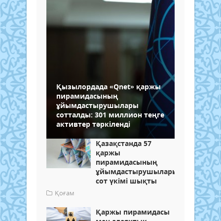
Қызылордада «Qnet» қаржы
пирамидасының
ұйымдастырушылары
сотталды: 301 миллион теңге
активтер тәркіленді
Қазақстанда 57
қаржы
пирамидасының
ұйымдастырушыларына
сот үкімі шықты
Қоғам
Қаржы пирамидасы