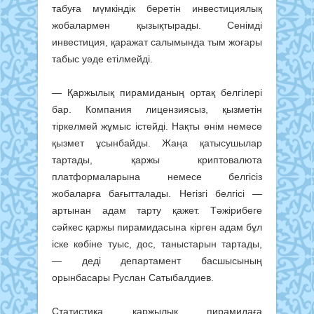
табуға мүмкіндік беретін инвестициялық
жобалармен қызықтырады. Сенімді
инвестиция, қаражат салымында тым жоғары
табыс уәде етілмейді.
— Қаржылық пирамиданың ортақ белгілері
бар. Компания лицензиясыз, қызметін
тіркелмей жұмыс істейді. Нақты өнім немесе
қызмет ұсынбайды. Жаңа қатысушылар
тартады, қаржы криптовалюта
платформаларына немесе белгісіз
жобаларға бағытталады. Негізгі белгісі —
артынан адам тарту қажет. Тәжірибеге
сәйкес қаржы пирамидасына кірген адам бұл
іске көбіне туыс, дос, таныстарын тартады,
— деді департамент басшысының
орынбасары Руслан Сатыбалдиев.
Статистика қаржылық пирамидаға