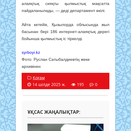
алаяқтық сияқты қылмыстық мақсатта
пайдаланылады, — деді департамент өкілі.
Айта кетейік, Қызылорда облысында жыл
басынан бері 186 интернет-алаяқтық дерегі
бойынша қылмыстық іс тіркелді.
syrboyi.kz
Фото: Руслан Сатыбалдиевтің жеке
архивінен
Қоғам
14 шілде 2025 ж.
195
0
ҰҚСАС ЖАҢАЛЫҚТАР: