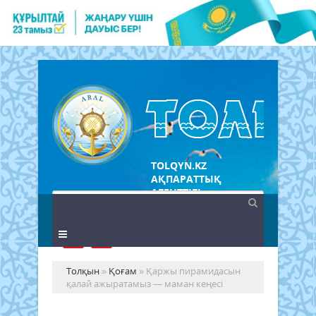
TOLQYN.KZ
АҚПАРАТТЫҚ
АГЕНТТІГІ
Толқын
»
Қоғам
» Қаржы пирамидасын
қалай ажыратамыз — маман кеңесі