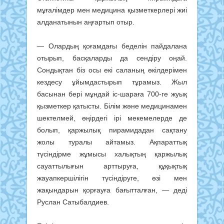
мұғалімдер мен медицина қызметкерлері жиі
алданатынын аңғартып отыр.
— Олардың қоғамдағы беделін пайдалана
отырып, басқаларды да сендіру оңай.
Сондықтан біз осы екі саланың өкілдерімен
кездесу ұйымдастырып тұрамыз. Жыл
басынан бері мұндай іс-шараға 700-ге жуық
қызметкер қатысты. Білім және медицинамен
шектелмей, өңірдегі ірі мекемелерде де
болып, қаржылық пирамидадан сақтану
жолы туралы айтамыз. Ақпараттық
түсіндірме жұмысы халықтың қаржылық
сауаттылығын арттыруға, құқықтық
жауапкершілігін түсіндіруге, өзі мен
жақындарын қорғауға бағытталған, — деді
Руслан Сатыбалдиев.