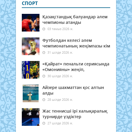
СПОРТ
Қазақстандық балуандар әлем
чемпионы атанды
03 тамыз 2026 ж.
Футболдан келесі әлем
чемпионатының жеңімпазы кім
31 шілде 2026 ж.
«Қайрат» пенальти сериясында
«Омонияны» жеңіп,
30 шілде 2026 ж.
Айзере шахматтан қос алтын
алды
28 шілде 2026 ж.
Жас теннисші ірі халықаралық
турнирде үздіктер
27 шілде 2026 ж.