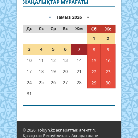
ЖАҢАЛЫҚТАР МҰРАҒАТЫ
«
Тамыз 2026 »
Дс
Сс
Ср
Бс
Жм
Сб
Жс
1
2
3
4
5
6
7
8
9
10
11
12
13
14
15
16
17
18
19
20
21
22
23
24
25
26
27
28
29
30
31
© 2026. Tolqyn.kz ақпараттық агенттігі.
Қазақстан Республикасы Ақпарат және