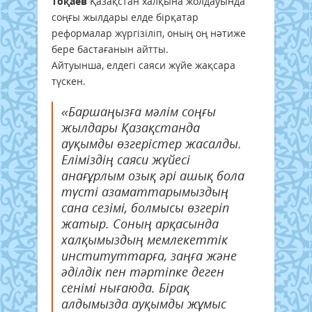
Тоқаев
Қазақстан халқына жолдауында
соңғы жылдары елде бірқатар
реформалар жүргізіліп, оның оң нәтиже
бере бастағанын айтты.
Айтуынша, елдегі саяси жүйе жақсара
түскен.
«Баршаңызға мәлім соңғы
жылдары Қазақстанда
ауқымды өзгерістер жасалды.
Еліміздің саяси жүйесі
анағұрлым озық әрі ашық бола
түсті азаматтарымыздың
сана сезімі, болмысы өзгеріп
жатыр. Соның арқасында
халқымыздың мемлекеттік
институттарға, заңға және
әділдік пен тәртіпке деген
сенімі нығаюда. Бірақ
алдымызда ауқымды жұмыс