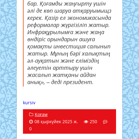
бар. Қоғамды жаңғырту үшін
әлі де көп шаруа атқаруымыщз
керек. Қазір ел экономикасында
реформалар жүргізіліп жатыр.
Инфрақұрылымға және жаңа
өндіріс орындарын ашуға
қомақты инвестиция салынып
жатыр. Мұның бәрі халықтың
әл-ауқатын және еліміздің
әлеуетін арттыру үшін
жасалып жатқаны айдан
анық», – деді президент.
kursiv
Қоғам
08 қыркүйек 2025 ж.
250
0