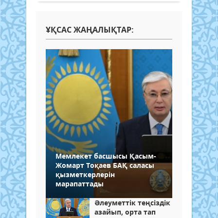
ҰҚСАС ЖАҢАЛЫҚТАР:
Мемлекет басшысы Қасым-
Жомарт Тоқаев БАҚ саласы
қызметкерлерін
марапаттады
Әлеуметтік теңсіздік
азайып, орта тап