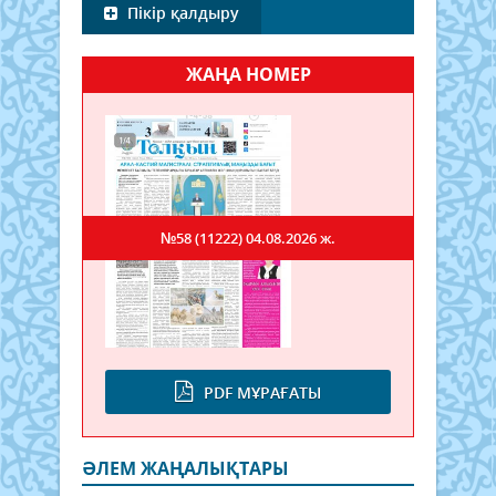
Пікір қалдыру
ЖАҢА НОМЕР
№58 (11222)
04.08.2026 ж.
PDF МҰРАҒАТЫ
ӘЛЕМ ЖАҢАЛЫҚТАРЫ