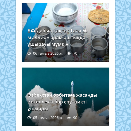
БҰҰ дабыл қақты: Тағы 50
миллион адам аштыққа
ұшырауы мүмкін
06 тамыз 2026 ж.
70
Өзбекстан орбитаға жасанды
интеллекті бар спутникті
ұшырды
05 тамыз 2026 ж.
90