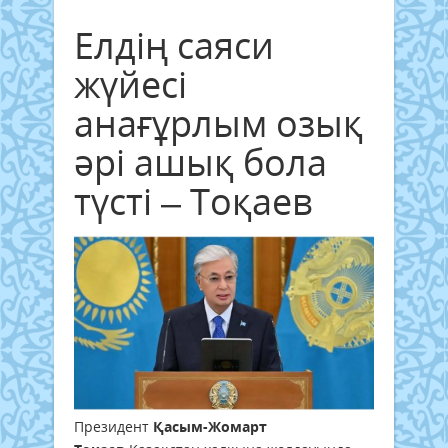
Елдің саяси
жүйесі
анағұрлым озық
әрі ашық бола
түсті – Тоқаев
Президент
Қасым-Жомарт