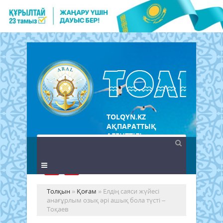
TOLQYN.KZ
АҚПАРАТТЫҚ
АГЕНТТІГІ
Толқын
»
Қоғам
» Елдің саяси жүйесі
анағұрлым озық әрі ашық бола түсті –
Тоқаев