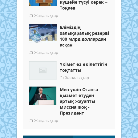
күшейе түсуі керек –
Тоқаев
Жаңалықтар
Еліміздің
халықаралық резерві
100 млрд доллардан
асқан
Жаңалықтар
Үкімет өз өкілеттігін
тоқтатты
Жаңалықтар
Мен үшін Отанға
қызмет етуден
артық жауапты
миссия жоқ -
Президент
Жаңалықтар