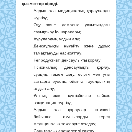
қызметтер
кіреді:
Алдын ала медициналық қарауларды
жүргізу;
Оқу және демалыс уақытындағы
сауықтыру іс-шаралары;
Аурулардың алдын алу;
Денсаулықты нығайту және дұрыс
тамақтануды насихаттау;
Репродуктивті денсаулықты қорғау;
Психикалық денсаулықты қорғау,
суицид, темекі шегу, есірткі мен улы
заттарға әуестік, ойынға тәуелділіктің
алдын алу;
Ұлттық екпе күнтізбесіне сәйкес
вакцинация жүргізу;
Алдын ала қараулар нәтижесі
бойынша оқушыларды терең
медициналық тексеруге жолдау;
Санитарлық ережелерді сақтау.