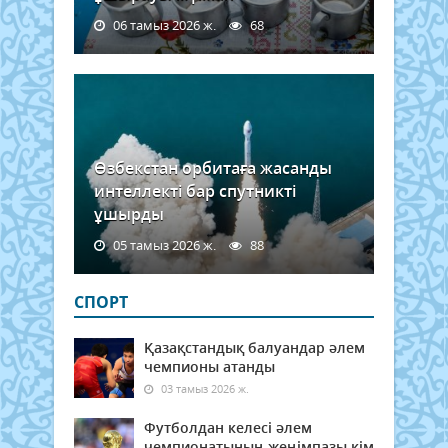
06 тамыз 2026 ж.
68
Өзбекстан орбитаға жасанды
интеллекті бар спутникті
ұшырды
05 тамыз 2026 ж.
88
СПОРТ
Қазақстандық балуандар әлем
чемпионы атанды
03 тамыз 2026 ж.
Футболдан келесі әлем
чемпионатының жеңімпазы кім