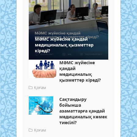
МӘМС жүйесіне қандай
медициналық қызметтер
кіреді?
МӘМС жүйесіне
қандай
медициналық
қызметтер кіреді?
Қоғам
Сақтандыру
бойынша
азаматтарға қандай
медициналық көмек
тиесілі?
Қоғам