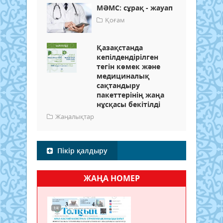
МӘМС: сұрақ - жауап
Қоғам
Қазақстанда
кепілдендірілген
тегін көмек және
медициналық
сақтандыру
пакеттерінің жаңа
нұсқасы бекітілді
Жаңалықтар
Пікір қалдыру
ЖАҢА НОМЕР