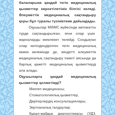
балаларына қандай тегін медициналық
қызметтер көрсетілетінін білгісі келеді.
Әлеуметтік медициналық сақтандыру
қоры бұл туралы түсініктеме дайындады.
Оқушылар МӘМС жүйесінде автоматты
түрде сақтандырылған, яғни олар үшін
жарналарды мемлекет төлейді. Сондықтан
олар кепілдендірілген тегін медициналық
көмек көлемінде де, міндетті әлеуметтік
медициналық сақтандыру пакеті аясында да
барлық қажетті медициналық қызметтерді
ала алады.
Оқушыларға қандай медициналық
қызметтер қолжетімді?
Мектеп медицинасы;
Стоматологиялық қызметтер;
Дәрігерлердің консультациялары;
Зертханалық талдаулар;
Құрал-жабдық диагностикасы (УДЗ,