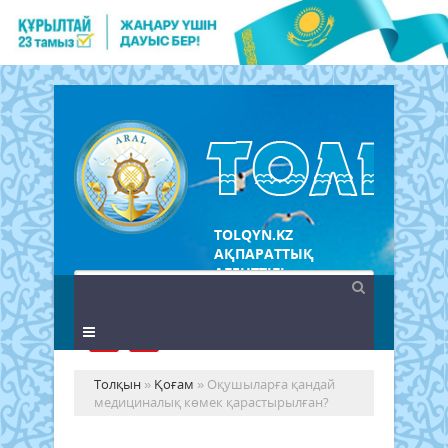
TOLQYN.KZ
АҚПАРАТТЫҚ
АГЕНТТІГІ
Толқын
»
Қоғам
» Оқушыларға қандай
медициналық көмек қарастырылған?