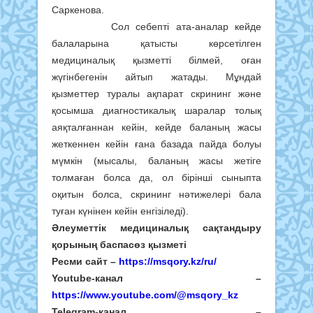
Саркенова.
Сол себепті ата-аналар кейде
балаларына қатысты көрсетілген
медициналық қызметті білмей, оған
жүгінбегенін айтып жатады. Мұндай
қызметтер туралы ақпарат скрининг және
қосымша диагностикалық шаралар толық
аяқталғаннан кейін, кейде баланың жасы
жеткеннен кейін ғана базада пайда болуы
мүмкін (мысалы, баланың жасы жетіге
толмаған болса да, ол бірінші сыныпта
оқитын болса, скрининг нәтижелері бала
туған күнінен кейін енгізіледі).
Әлеуметтік медициналық сақтандыру
қорының баспасөз қызметі
Ресми сайт –
https://msqory.kz/ru/
Youtube-канал –
https://www.youtube.com/@msqory_kz
Telegram-
канал
–