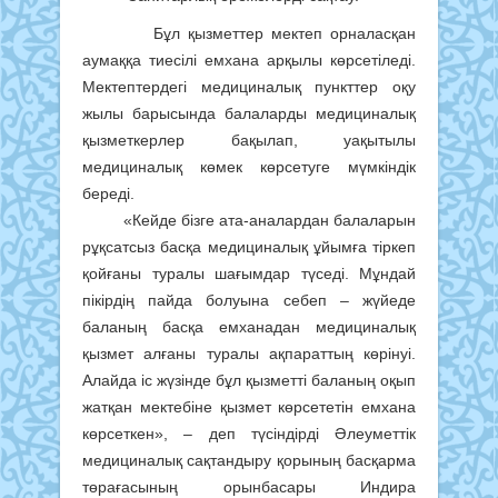
Бұл қызметтер мектеп орналасқан
аумаққа тиесілі емхана арқылы көрсетіледі.
Мектептердегі медициналық пункттер оқу
жылы барысында балаларды медициналық
қызметкерлер бақылап, уақытылы
медициналық көмек көрсетуге мүмкіндік
береді.
«Кейде бізге ата-аналардан балаларын
рұқсатсыз басқа медициналық ұйымға тіркеп
қойғаны туралы шағымдар түседі. Мұндай
пікірдің пайда болуына себеп – жүйеде
баланың басқа емханадан медициналық
қызмет алғаны туралы ақпараттың көрінуі.
Алайда іс жүзінде бұл қызметті баланың оқып
жатқан мектебіне қызмет көрсететін емхана
көрсеткен», – деп түсіндірді Әлеуметтік
медициналық сақтандыру қорының басқарма
төрағасының орынбасары Индира