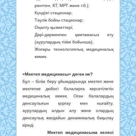
рентген, КТ, МРТ және т.б.);
Күндізгі стационар;
Тәулік бойғы стационар;
Оңалту қызметтері;
Дәрі-дәрмекпен қамтамасыз ету
(аурулардың тізімі бойынша);
Жоғары технологиялық медициналық
көмек.
«Мектеп медицинасы» деген не?
Бұл – білім беру ұйымдарында мектеп және
мектепке дейінгі балаларға көрсетілетін
медициналық көмек. Оған балалардың
денсаулығын қорғау мен нығайту,
аурулардың алдын алу және олардың
денсаулық жағдайын динамикалық бақылау
кіреді.
Мектеп медицинасына
келесі