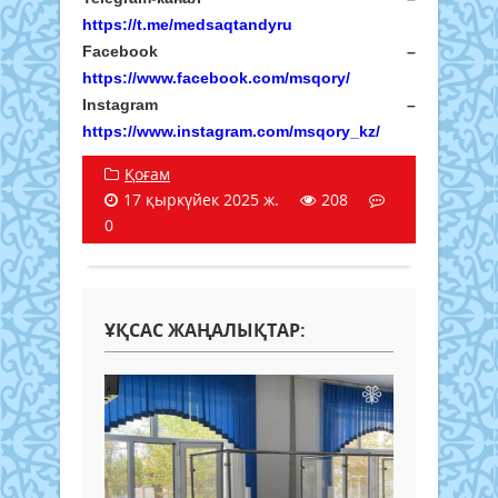
https://t.me/medsaqtandyru
Facebook –
https://www.facebook.com/msqory/
Instagram –
https://www.instagram.com/msqory_kz/
Қоғам
17 қыркүйек 2025 ж.
208
0
ҰҚСАС ЖАҢАЛЫҚТАР: