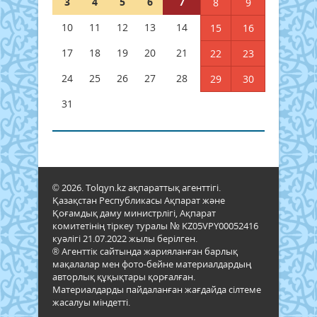
3
4
5
6
7
8
9
10
11
12
13
14
15
16
17
18
19
20
21
22
23
24
25
26
27
28
29
30
31
© 2026. Tolqyn.kz ақпараттық агенттігі.
Қазақстан Республикасы Ақпарат және
Қоғамдық даму министрлігі, Ақпарат
комитетінің тіркеу туралы № KZ05VPY00052416
куәлігі 21.07.2022 жылы берілген.
® Агенттік сайтында жарияланған барлық
мақалалар мен фото-бейне материалдардың
авторлық құқықтары қорғалған.
Материалдарды пайдаланған жағдайда сілтеме
жасалуы міндетті.