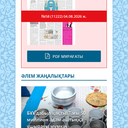
№58 (11222)
04.08.2026 ж.
PDF МҰРАҒАТЫ
ӘЛЕМ ЖАҢАЛЫҚТАРЫ
БҰҰ дабыл қақты: Тағы 50
миллион адам аштыққа
ұшырауы мүмкін