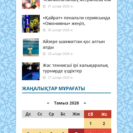
31 шілде 2026 ж.
«Қайрат» пенальти сериясында
«Омонияны» жеңіп,
30 шілде 2026 ж.
Айзере шахматтан қос алтын
алды
28 шілде 2026 ж.
Жас теннисші ірі халықаралық
турнирде үздіктер
27 шілде 2026 ж.
ЖАҢАЛЫҚТАР МҰРАҒАТЫ
«
Тамыз 2026 »
Дс
Сс
Ср
Бс
Жм
Сб
Жс
1
2