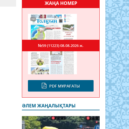
ЖАҢА НОМЕР
№59 (11223)
08.08.2026 ж.
PDF МҰРАҒАТЫ
ӘЛЕМ ЖАҢАЛЫҚТАРЫ