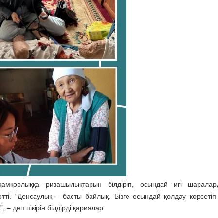
қамқорлыққа ризашылықтарын білдіріп, осындай игі шаралар
і. “Денсаулық – басты байлық. Бізге осындай қолдау көрсетіп
 – деп пікірін білдірді қариялар.