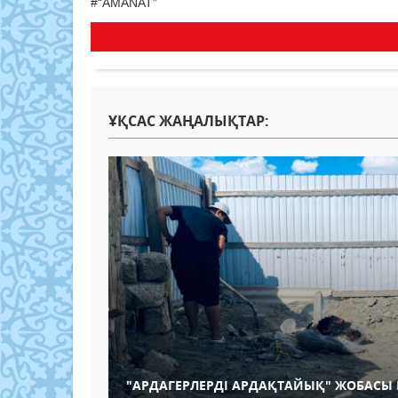
#
“AMANAT”
ҰҚСАС ЖАҢАЛЫҚТАР:
"АРДАГЕРЛЕРДІ АРДАҚТАЙЫҚ" ЖОБАСЫ 