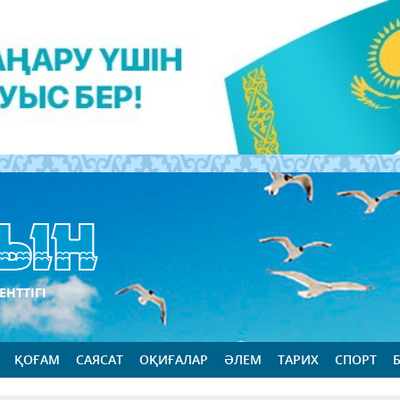
ЕНТТІГІ
ҚОҒАМ
САЯСАТ
ОҚИҒАЛАР
ӘЛЕМ
ТАРИХ
СПОРТ