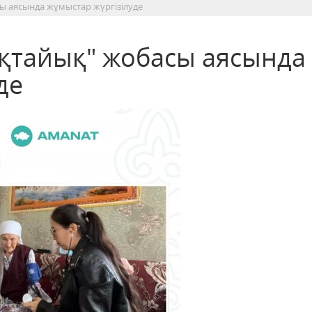
ы аясында жұмыстар жүргізілуде
ақтайық" жобасы аясында
де