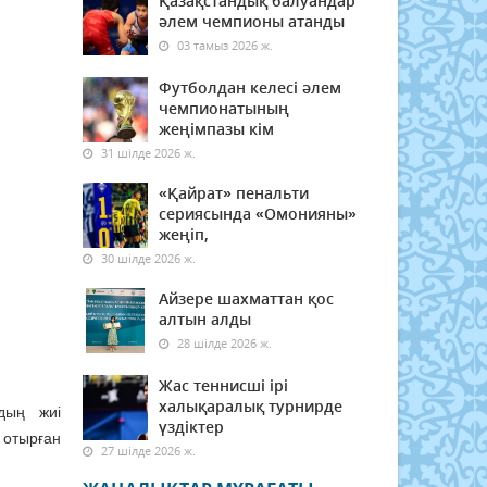
Қазақстандық балуандар
әлем чемпионы атанды
03 тамыз 2026 ж.
Футболдан келесі әлем
чемпионатының
жеңімпазы кім
31 шілде 2026 ж.
«Қайрат» пенальти
сериясында «Омонияны»
жеңіп,
30 шілде 2026 ж.
Айзере шахматтан қос
алтын алды
28 шілде 2026 ж.
Жас теннисші ірі
халықаралық турнирде
дың жиі
үздіктер
 отырған
27 шілде 2026 ж.