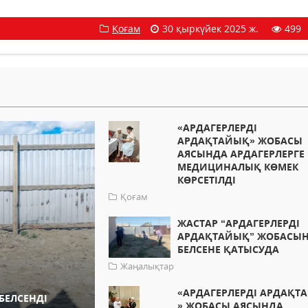
Қоғам
30 қыркүйек 2025 ж.
499
«АРДАГЕРЛЕРДІ
АРДАҚТАЙЫҚ» ЖОБАСЫ
АЯСЫНДА АРДАГЕРЛЕРГЕ
МЕДИЦИНАЛЫҚ КӨМЕК
КӨРСЕТІЛДІ
Қоғам
ЖАСТАР “АРДАГЕРЛЕРДІ
АРДАҚТАЙЫҚ” ЖОБАСЫ
БЕЛСЕНЕ ҚАТЫСУДА
Жаңалықтар
«АРДАГЕРЛЕРДІ АРДАҚТ
БЕЛСЕНДІ
» ЖОБАСЫ АЯСЫНДА