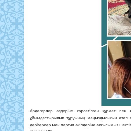
Ардагерлер өздеріне көрсетілген құрмет пен 
ұйымдастырылып тұруының маңыздылығын атап өтт
дәрігерлер мен партия өкілдеріне алғысымыз шексіз”,