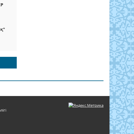
ЕР
ық"
лігі