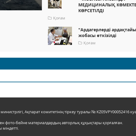
МЕДИЦИНАЛЫҚ КӨМЕКТ
КӨРСЕТІЛДІ
Қоғам
"Ардагерлерді ардақтай
жобасы өткізілді
Қоғам
инистрлігі, Ақпарат комитетінің тіркеу туралы № KZ05VPY00052416 куә
мен фото-бейне материалдардың авторлық құқықтары қорғалған.
 міндетті.