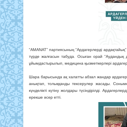
“AMANAT” партиясының “Ардагерлерді ардақтайық”
түрде жалғасын табуда. Осыған орай “Аудандық
ұйымдастырылып, медицина қызметкерлері ардагерл
Шара барысында ақ халатты абзал жандар ардагер
анықтап, толыққанды тексерулер жасады. Соныме
күнделікті күтіну жолдары түсіндірілді. Ардагерле
ерекше әсер етті.