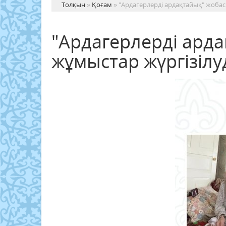
Толқын
»
Қоғам
» "Ардагерлерді ардақтайық" жобас
"Ардагерлерді ард
жұмыстар жүргізілу