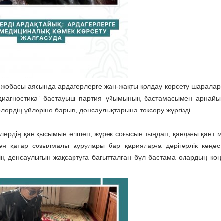
 жобасы аясында ардагерлерге жан-жақты қолдау көрсету шаралар
 диагностика” бастауыш партия ұйымының бастамасымен арнайы
ердің үйлеріне барып, денсаулықтарына тексеру жүргізді.
лердің қан қысымын өлшеп, жүрек соғысын тыңдап, қандағы қант 
н қатар созылмалы аурулары бар қарияларға дәрігерлік кеңес 
рдің денсаулығын жақсартуға бағытталған бұл бастама олардың көңі