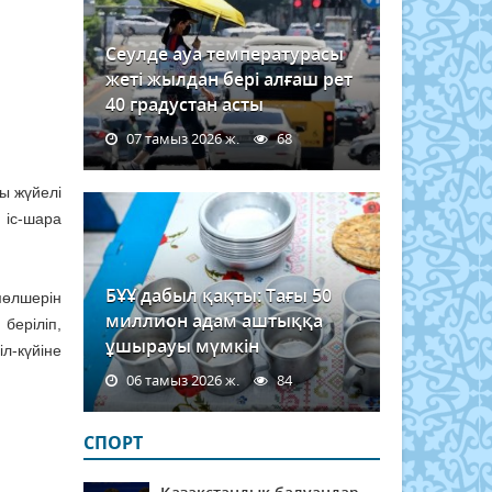
Сеулде ауа температурасы
жеті жылдан бері алғаш рет
40 градустан асты
07 тамыз 2026 ж.
68
ы жүйелі
 іс-шара
БҰҰ дабыл қақты: Тағы 50
мөлшерін
миллион адам аштыққа
беріліп,
ұшырауы мүмкін
л-күйіне
06 тамыз 2026 ж.
84
СПОРТ