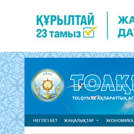
TOLQYN.KZ АҚПАРАТТЫҚ АГ
НЕГІЗГІ БЕТ
ЖАҢАЛЫҚТАР
ЭКОНОМИКА