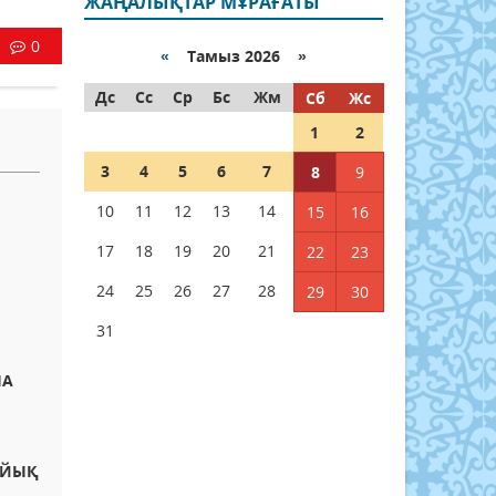
ЖАҢАЛЫҚТАР МҰРАҒАТЫ
0
«
Тамыз 2026 »
Дс
Сс
Ср
Бс
Жм
Сб
Жс
1
2
3
4
5
6
7
8
9
10
11
12
13
14
15
16
17
18
19
20
21
22
23
24
25
26
27
28
29
30
31
НА
АЙЫҚ