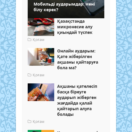
Мобильді аударымдар: Нені
білу керек?
Қазақстанда
микронесие алу
қиындай түспек
Қоғам
Онлайн аударым:
Қате жіберілген
ақшаны қайтаруға
бола ма?
Қоғам
Ақшаны қателесіп
басқа біреуге
аударып жіберген
жағдайда қалай
қайтарып алуға
болады
Қоғам