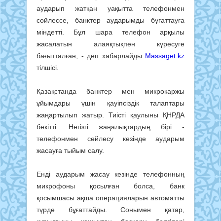
аударып жатқан уақытта телефонмен
сөйлессе, банктер аударымды бұғаттауға
міндетті. Бұл шара телефон арқылы
жасалатын алаяқтықпен күресуге
бағытталған, - деп хабарлайды
Massaget.kz
тілшісі.
Қазақстанда банктер мен микрокаржы
ұйымдары үшін қауіпсіздік талаптары
жаңартылып жатыр. Тиісті қаулыны ҚНРДА
бекітті. Негізгі жаңалықтардың бірі -
телефонмен сөйлесу кезінде аударым
жасауға тыйым салу.
Енді аударым жасау кезінде телефонның
микрофоны қосылған болса, банк
қосымшасы ақша операцияларын автоматты
түрде бұғаттайды. Сонымен қатар,