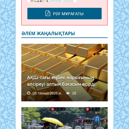
PDF МҰРАҒАТЫ
ӘЛЕМ ЖАҢАЛЫҚТАРЫ
АҚШ-тағы еңбек нарығының
әлсіреуі алтын бағасын өсірді
08 тамыз 2026 ж.
28