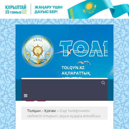
TOLQYN.KZ
АҚПАРАТТЫҚ
АГЕНТТІГІ
Толқын
»
Қоғам
» Енді телефонмен
сөйлесіп отырып, ақша аудара алмайсыз