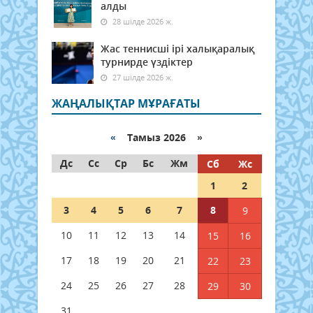
алды
28 шілде 2026 ж.
Жас теннисші ірі халықаралық
турнирде үздіктер
27 шілде 2026 ж.
ЖАҢАЛЫҚТАР МҰРАҒАТЫ
«
Тамыз 2026 »
Дс
Сс
Ср
Бс
Жм
Сб
Жс
1
2
3
4
5
6
7
8
9
10
11
12
13
14
15
16
17
18
19
20
21
22
23
24
25
26
27
28
29
30
31