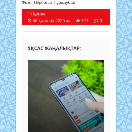
Фото: Нұрболат Нұржаубай
Қоғам
06 қараша 2025 ж.
371
0
ҰҚСАС ЖАҢАЛЫҚТАР: