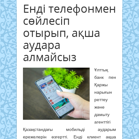
Енді телефонмен
сөйлесіп
отырып, ақша
аудара
алмайсыз
Ұлттық
банк пен
Қаржы
нарығын
реттеу
және
дамыту
агенттігі
Қазақстандағы мобильді аударым
ережелерін өзгертті. Енді клиент ақша