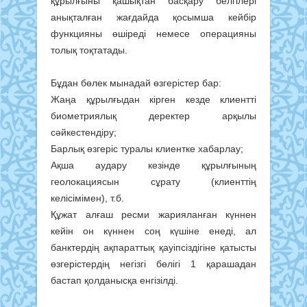
құрылғыны қашықтан басқару белгілері
анықталған жағдайда қосымша кейбір
функцияны өшіреді немесе операцияны
толық тоқтатады.
Бұдан бөлек мынадай өзгерістер бар:
Жаңа құрылғыдан кірген кезде клиентті
биометриялық деректер арқылы
сәйкестендіру;
Барлық өзгеріс туралы клиентке хабарлау;
Ақша аудару кезінде құрылғының
геолокациясын сұрату (клиенттің
келісімімен), т.б.
Құжат алғаш ресми жарияланған күннен
кейін он күннен соң күшіне енеді, ал
банктердің ақпараттық қауіпсіздігіне қатысты
өзгерістердің негізгі бөлігі 1 қарашадан
бастап қолданысқа енгізілді.