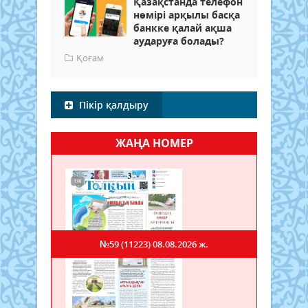
Қазақстанда телефон
нөмірі арқылы басқа
банкке қалай ақша
аударуға болады?
Қоғам
Пікір қалдыру
ЖАҢА НОМЕР
№59 (11223)
08.08.2026 ж.