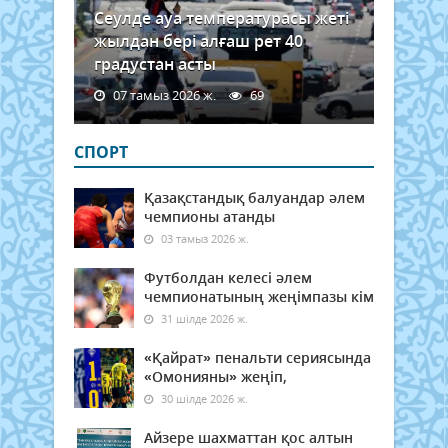
Сеулде ауа температурасы жеті
жылдан бері алғаш рет 40
градустан асты
07 тамыз 2026 ж.
69
СПОРТ
Қазақстандық балуандар әлем
чемпионы атанды
03 тамыз 2026 ж.
Футболдан келесі әлем
чемпионатының жеңімпазы кім
31 шілде 2026 ж.
«Қайрат» пенальти сериясында
«Омонияны» жеңіп,
30 шілде 2026 ж.
Айзере шахматтан қос алтын