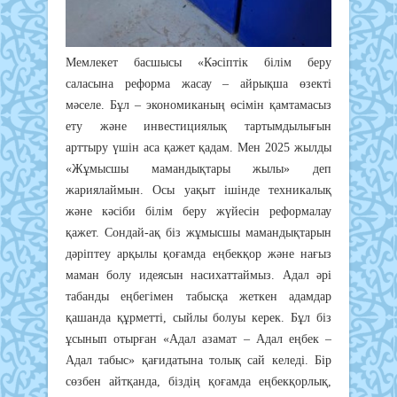
Мемлекет басшысы «Кәсіптік білім беру
саласына реформа жасау – айрықша өзекті
мәселе. Бұл – экономиканың өсімін қамтамасыз
ету және инвестициялық тартымдылығын
арттыру үшін аса қажет қадам. Мен 2025 жылды
«Жұмысшы мамандықтары жылы» деп
жариялаймын. Осы уақыт ішінде техникалық
және кәсіби білім беру жүйесін реформалау
қажет. Сондай-ақ біз жұмысшы мамандықтарын
дәріптеу арқылы қоғамда еңбекқор және нағыз
маман болу идеясын насихаттаймыз. Адал әрі
табанды еңбегімен табысқа жеткен адамдар
қашанда құрметті, сыйлы болуы керек. Бұл біз
ұсынып отырған «Адал азамат – Адал еңбек –
Адал табыс» қағидатына толық сай келеді. Бір
сөзбен айтқанда, біздің қоғамда еңбекқорлық,