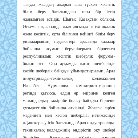
Таяуда жылдың ажарын аша түскен кәсіптік
білім беру бағытындағы тағы бір істің
жаңалығын естідік. Шығыс Қазақстан облысы,
Өскемен қаласында жыл аясында «Техникалық
және кәсіптік, орта білімнен кейінгі білім беру
ұйымдарының педагогтері арасында салалар
бойынша жұмыс берушілермен бірлескен
республикалық кәсіптік шеберлік форумы»
болып өтті. Осы ауқымды жиын шеңберінде
кәсіби шеберлік байқауы ұйымдастырылып, Арал
индустриалды-техникалық колледжінен
Назарбек Нұрманова компатриот-сарапшы
ретінде қатысса, елдің әр өңірінен келген
мамандардың тәжірибе бөлісу байқауы бірнеше
құзыреттілік бойынша өткізілді. Жоғары еңбек
мәдениеті мен кәсіби шеберлігі нәтижесінде
«Дәнекерлеу ісі» бағытында Арал индустриалды-
техникалық колледжінің өндірістік оқу шебері
Жеңісбек Күнжанов «Үздік маман»