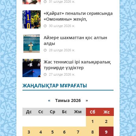
31 шілде 2026 ж.
«Қайрат» пенальти сериясында
«Омонияны» жеңіп,
30 шілде 2026 ж.
Айзере шахматтан қос алтын
алды
28 шілде 2026 ж.
Жас теннисші ірі халықаралық
турнирде үздіктер
27 шілде 2026 ж.
ЖАҢАЛЫҚТАР МҰРАҒАТЫ
«
Тамыз 2026 »
Дс
Сс
Ср
Бс
Жм
Сб
Жс
1
2
3
4
5
6
7
8
9