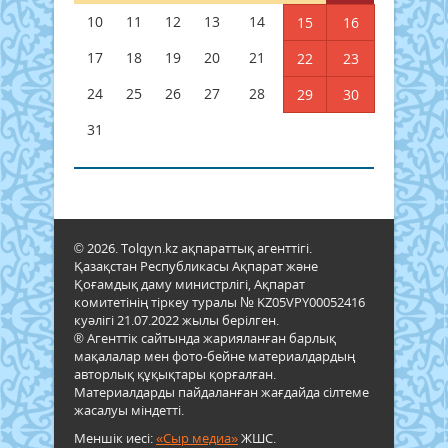
10
11
12
13
14
15
16
17
18
19
20
21
22
23
24
25
26
27
28
29
30
31
© 2026. Tolqyn.kz ақпараттық агенттігі.
Қазақстан Республикасы Ақпарат және
Қоғамдық даму министрлігі, Ақпарат
комитетінің тіркеу туралы № KZ05VPY00052416
куәлігі 21.07.2022 жылы берілген.
® Агенттік сайтында жарияланған барлық
мақалалар мен фото-бейне материалдардың
авторлық құқықтары қорғалған.
Материалдарды пайдаланған жағдайда сілтеме
жасалуы міндетті.
Меншік иесі:
«Сыр медиа»
ЖШС.