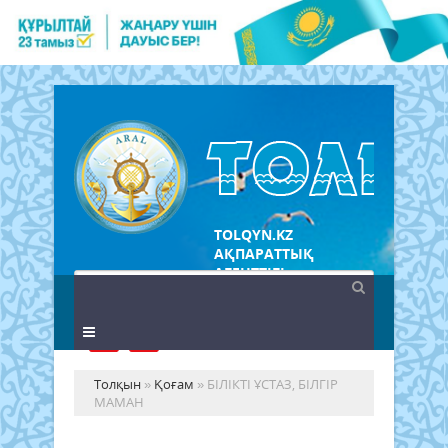
TOLQYN.KZ
АҚПАРАТТЫҚ
АГЕНТТІГІ
Толқын
»
Қоғам
» БІЛІКТІ ҰСТАЗ, БІЛГІР
МАМАН