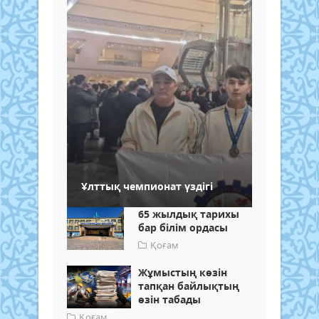
Ұлттық чемпионат үздігі
65 жылдық тарихы
бар білім ордасы
Қоғам
Жұмыстың көзін
тапқан байлықтың
өзін табады
Қоғам