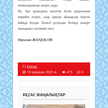
номинациясын жеңіп алды.
Иә, бұл аудандағы кәсіптік білім ордасының
мерейін өсіріп, алар орнын айшықтап берген
байқау болды. Білікті ұстаздан білімді шәкірт
шығарына сеніміміз мол.
Оңталап ЖОЛДАСОВ
Қоғам
10 қараша 2025 ж.
473
0
ҰҚСАС ЖАҢАЛЫҚТАР: