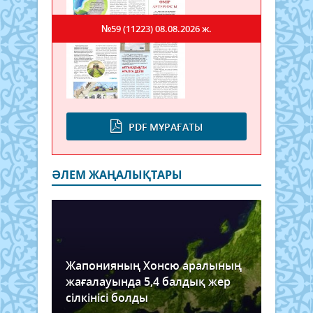
№59 (11223)
08.08.2026 ж.
PDF МҰРАҒАТЫ
ӘЛЕМ ЖАҢАЛЫҚТАРЫ
Жапонияның Хонсю аралының
жағалауында 5,4 балдық жер
сілкінісі болды