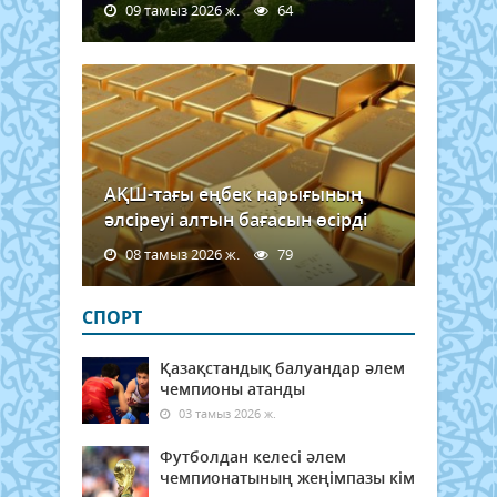
09 тамыз 2026 ж.
64
АҚШ-тағы еңбек нарығының
әлсіреуі алтын бағасын өсірді
08 тамыз 2026 ж.
79
СПОРТ
Қазақстандық балуандар әлем
чемпионы атанды
03 тамыз 2026 ж.
Футболдан келесі әлем
чемпионатының жеңімпазы кім