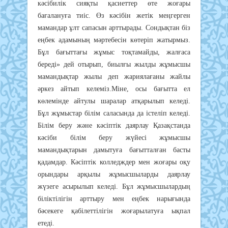
кәсібилік сияқты қасиеттер өте жоғары
бағалануға тиіс. Өз кәсібін жетік меңгерген
мамандар ұлт сапасын арттырады. Сондықтан біз
еңбек адамының мәртебесін көтеріп жатырмыз.
Бұл бағыттағы жұмыс тоқтамайды, жалғаса
береді» дей отырып, биылғы жылды жұмысшы
мамандықтар жылы деп жариялағаны жайлы
әркез айтып келеміз.Міне, осы бағытта ел
көлемінде айтулы шаралар атқарылып келеді.
Бұл жұмыстар білім саласында да істеліп келеді.
Білім беру және кәсіптік даярлау Қазақстанда
кәсіби білім беру жүйесі жұмысшы
мамандықтарын дамытуға бағытталған басты
қадамдар. Кәсіптік колледждер мен жоғары оқу
орындары арқылы жұмысшыларды даярлау
жүзеге асырылып келеді. Бұл жұмысшылардың
біліктілігін арттыру мен еңбек нарығында
бәсекеге қабілеттілігін жоғарылатуға ықпал
етеді.