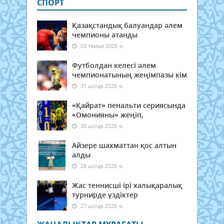
СПОРТ
Қазақстандық балуандар әлем
чемпионы атанды
03 тамыз 2026 ж.
Футболдан келесі әлем
чемпионатының жеңімпазы кім
31 шілде 2026 ж.
«Қайрат» пенальти сериясында
«Омонияны» жеңіп,
30 шілде 2026 ж.
Айзере шахматтан қос алтын
алды
28 шілде 2026 ж.
Жас теннисші ірі халықаралық
турнирде үздіктер
27 шілде 2026 ж.