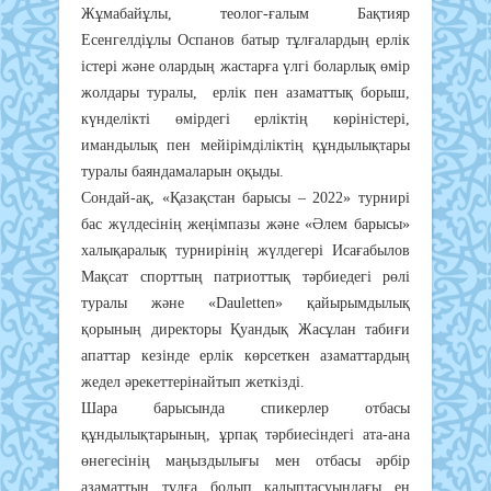
Жұмабайұлы, теолог-ғалым Бақтияр
Есенгелдіұлы Оспанов батыр тұлғалардың ерлік
істері және олардың жастарға үлгі боларлық өмір
жолдары туралы, ерлік пен азаматтық борыш,
күнделікті өмірдегі ерліктің көріністері,
имандылық пен мейірімділіктің құндылықтары
туралы баяндамаларын оқыды.
Сондай-ақ, «Қазақстан барысы – 2022» турнирі
бас жүлдесінің жеңімпазы және «Әлем барысы»
халықаралық турнирінің жүлдегері Исағабылов
Мақсат спорттың патриоттық тәрбиедегі рөлі
туралы және «Dauletten» қайырымдылық
қорының директоры Қуандық Жасұлан табиғи
апаттар кезінде ерлік көрсеткен азаматтардың
жедел әрекеттерінайтып жеткізді.
Шара барысында спикерлер отбасы
құндылықтарының, ұрпақ тәрбиесіндегі ата-ана
өнегесінің маңыздылығы мен отбасы әрбір
азаматтың тұлға болып қалыптасуындағы ең