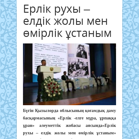
Ерлік рухы –
елдік жолы мен
өмірлік ұстаным
Бүгін Қызылорда облысының қоғамдық даму
басқармасының «Ерлік -елге мұра, ұрпаққа
ұран» әлеуметтік жобасы аясында«Ерлік
рухы – елдік жолы мен өмірлік ұстаным»