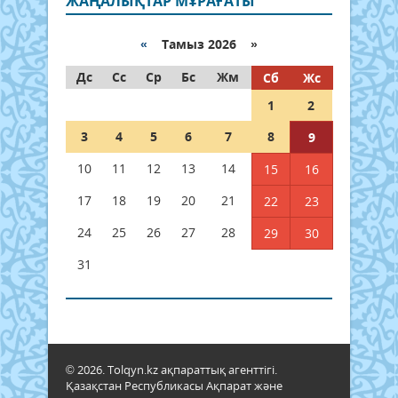
ЖАҢАЛЫҚТАР МҰРАҒАТЫ
«
Тамыз 2026 »
Дс
Сс
Ср
Бс
Жм
Сб
Жс
1
2
3
4
5
6
7
8
9
10
11
12
13
14
15
16
17
18
19
20
21
22
23
24
25
26
27
28
29
30
31
© 2026. Tolqyn.kz ақпараттық агенттігі.
Қазақстан Республикасы Ақпарат және