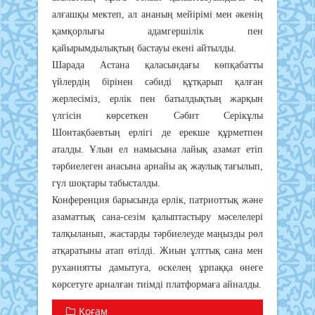
алғашқы мектеп, ал ананың мейірімі мен әкенің
қамқорлығы адамгершілік пен
қайырымдылықтың бастауы екені айтылды.
Шарада Астана қаласындағы көпқабатты
үйлердің бірінен сәбиді құтқарып қалған
жерлесіміз, ерлік пен батылдықтың жарқын
үлгісін көрсеткен Сәбит Серікұлы
Шонтақбаевтың ерлігі де ерекше құрметпен
аталды. Ұлын ел намысына лайық азамат етіп
тәрбиелеген анасына арнайы ақ жаулық тағылып,
гүл шоқтары табысталды.
Конференция барысында ерлік, патриоттық және
азаматтық сана-сезім қалыптастыру мәселелері
талқыланып, жастарды тәрбиелеуде маңызды рөл
атқаратыны атап өтілді. Жиын ұлттық сана мен
руханиятты дамытуға, өскелең ұрпаққа өнеге
көрсетуге арналған тиімді платформаға айналды.
Қоғам