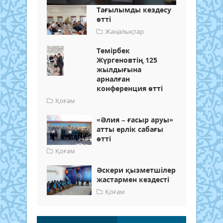
Тағылымды кездесу
өтті
Жаңалықтар
Темірбек
Жүргеновтің 125
жылдығына
арналған
конференция өтті
Қоғам
«Әлия – ғасыр аруы»
атты ерлік сабағы
өтті
Қоғам
Әскери қызметшілер
жастармен кездесті
Қоғам