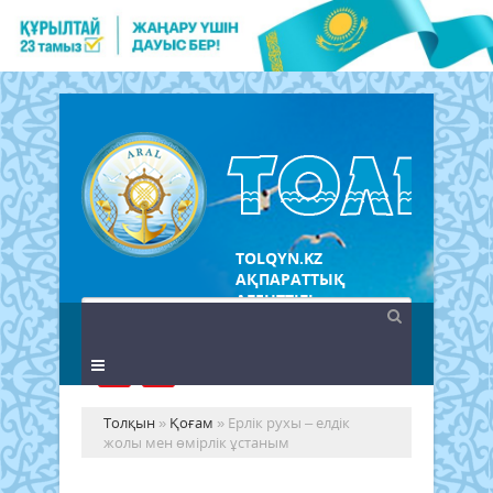
TOLQYN.KZ
АҚПАРАТТЫҚ
АГЕНТТІГІ
Толқын
»
Қоғам
» Ерлік рухы – елдік
жолы мен өмірлік ұстаным