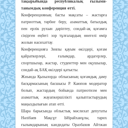
тақырыбында республикалық ғылыми-
танымдық конференция өтті.
Конференцияның басты мақсаты – жастарға
патриоттық тәрбие беру, азаматтық батылдық
пен ерлік рухын дәріптеу, сондай-ақ қоғамға
сіңірген еңбегі зор тұлғалардың өнегелі өмір
жолын насихаттау.
Конференцияға Зиялы қауым өкілдері, қоғам
қайраткерлері, ғалымдар, ардагерлер,
спортшылар, жастар, студенттер мен оқушылар,
сондай-ақ БАҚ өкілдері қатысты.
Жиында Қызылорда облысының қоғамдық даму
басқармасының басшысы Р. Каюпов модератор
болып, жастардың бойында патриотизм мен
азаматтық жауапкершілікті қалыптастырудың
маңыздылығын атап өтті.
Шара барысында облыстық мәслихат депутаты
Нәлібаев Мақсұт Ыбрайханұлы, тарих
ғылымдарының кандидаты Оразбахов Айтжан