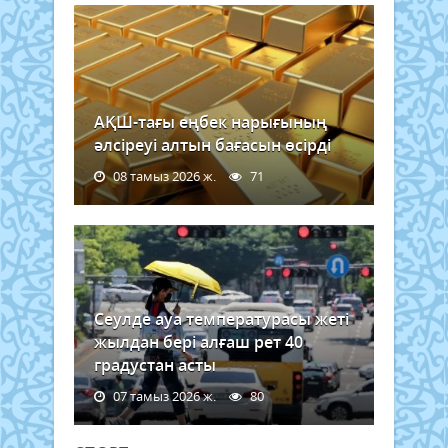
АҚШ-тағы еңбек нарығының
әлсіреуі алтын бағасын өсірді
08 тамыз 2026 ж.
71
Сеулде ауа температурасы жеті
жылдан бері алғаш рет 40
градустан асты
07 тамыз 2026 ж.
80