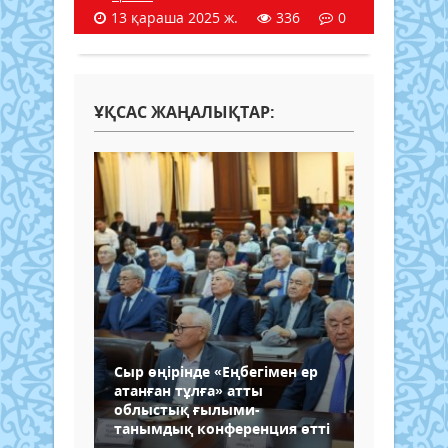
13 қараша 2025 ж.
336
0
ҰҚСАС ЖАҢАЛЫҚТАР:
Сыр өңірінде «Еңбегімен ер
атанған тұлға» атты
облыстық ғылыми-
танымдық конференция өтті